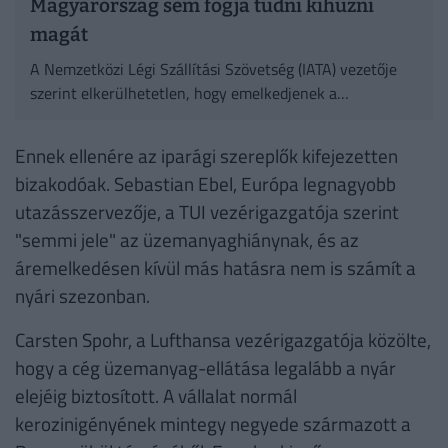
Magyarország sem fogja tudni kihúzni
magát
A Nemzetközi Légi Szállítási Szövetség (IATA) vezetője
szerint elkerülhetetlen, hogy emelkedjenek a
repülőjegyárak Európában.
Ennek ellenére az iparági szereplők kifejezetten
bizakodóak. Sebastian Ebel, Európa legnagyobb
utazásszervezője, a TUI vezérigazgatója szerint
"semmi jele" az üzemanyaghiánynak, és az
áremelkedésen kívül más hatásra nem is számít a
nyári szezonban.
Carsten Spohr, a Lufthansa vezérigazgatója közölte,
hogy a cég üzemanyag-ellátása legalább a nyár
elejéig biztosított. A vállalat normál
kerozinigényének mintegy negyede származott a