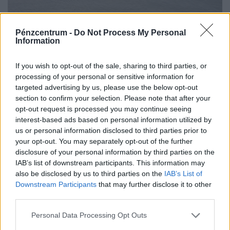
Pénzcentrum -
Do Not Process My Personal
Information
If you wish to opt-out of the sale, sharing to third parties, or
processing of your personal or sensitive information for
targeted advertising by us, please use the below opt-out
section to confirm your selection. Please note that after your
opt-out request is processed you may continue seeing
Atyaég, mi bukkant fel a Dunából:
interest-based ads based on personal information utilized by
csaknem harminc éve nem láttak
us or personal information disclosed to third parties prior to
hasonlót a folyónál
your opt-out. You may separately opt-out of the further
disclosure of your personal information by third parties on the
A Duna rendkívül alacsony vízállása miatt ismét láthatóvá
IAB’s list of downstream participants. This information may
váltak az Újvidék közelében fekvő, 18. századi Szigetsánc
also be disclosed by us to third parties on the
IAB’s List of
Downstream Participants
that may further disclose it to other
third parties.
Personal Data Processing Opt Outs