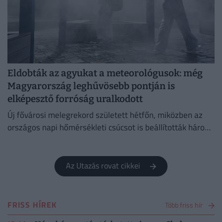
Eldobták az agyukat a meteorológusok: még
Magyarország leghűvösebb pontján is
elképesztő forróság uralkodott
Új fővárosi melegrekord született hétfőn, miközben az
országos napi hőmérsékleti csúcsot is beállították három
településen.
Az Utazás rovat cikkei
FRISS HÍREK
Több friss hír