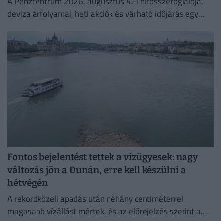
A Pénzcentrum 2026. augusztus 4.-i hírösszefoglalója,
deviza árfolyamai, heti akciók és várható időjárás egy
helyen!
Fontos bejelentést tettek a vízügyesek: nagy
változás jön a Dunán, erre kell készülni a
hétvégén
A rekordközeli apadás után néhány centiméterrel
magasabb vízállást mértek, és az előrejelzés szerint a