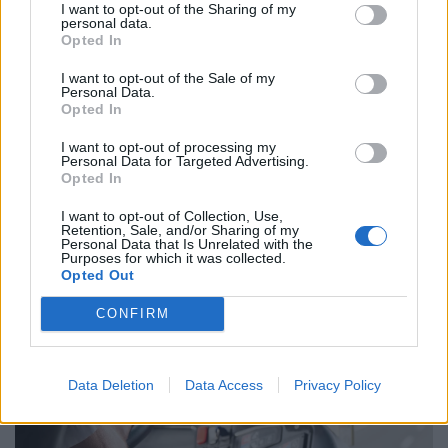
I want to opt-out of the Sharing of my
personal data.
Opted In
I want to opt-out of the Sale of my
Personal Data.
Opted In
I want to opt-out of processing my
Personal Data for Targeted Advertising.
Már nem működik a régi last minute trükk:
Opted In
durván ráfázhat, aki az utolsó pillanatig vár a
I want to opt-out of Collection, Use,
nyaralással
Retention, Sale, and/or Sharing of my
Personal Data that Is Unrelated with the
Javában tart a nyári szezon, mégis sokan csak most
Purposes for which it was collected.
Opted Out
keresik a tökéletes utazást.
CONFIRM
Data Deletion
Data Access
Privacy Policy