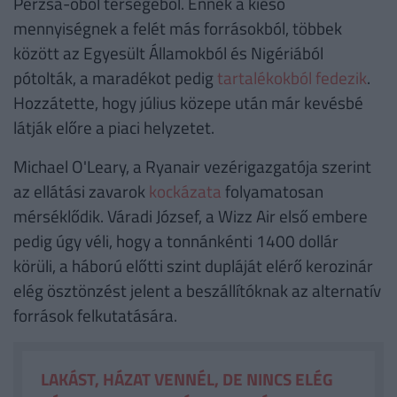
Perzsa-öböl térségéből. Ennek a kieső
mennyiségnek a felét más forrásokból, többek
között az Egyesült Államokból és Nigériából
pótolták, a maradékot pedig
tartalékokból fedezik
.
Hozzátette, hogy július közepe után már kevésbé
látják előre a piaci helyzetet.
Michael O'Leary, a Ryanair vezérigazgatója szerint
az ellátási zavarok
kockázata
folyamatosan
mérséklődik. Váradi József, a Wizz Air első embere
pedig úgy véli, hogy a tonnánkénti 1400 dollár
körüli, a háború előtti szint dupláját elérő kerozinár
elég ösztönzést jelent a beszállítóknak az alternatív
források felkutatására.
LAKÁST, HÁZAT VENNÉL, DE NINCS ELÉG