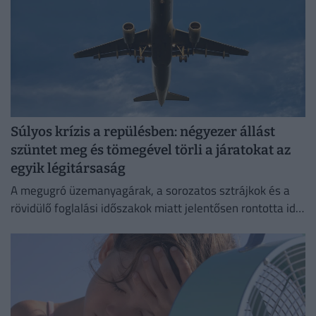
Súlyos krízis a repülésben: négyezer állást
szüntet meg és tömegével törli a járatokat az
egyik légitársaság
A megugró üzemanyagárak, a sorozatos sztrájkok és a
rövidülő foglalási időszakok miatt jelentősen rontotta idei
profitkilátásait a Lufthansa.