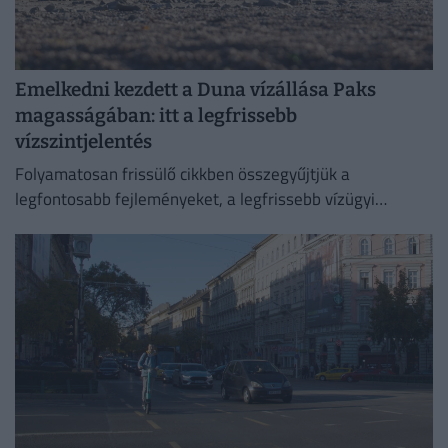
Emelkedni kezdett a Duna vízállása Paks
magasságában: itt a legfrissebb
vízszintjelentés
Folyamatosan frissülő cikkben összegyűjtjük a
legfontosabb fejleményeket, a legfrissebb vízügyi
adatokat és az előrejelzéseket.