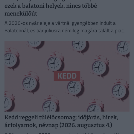
ezek a balatoni helyek, nincs többé
menekülőút
A 2026-os nyár eleje a vártnál gyengébben indult a
Balatonnál, és bár júliusra némileg magára talált a piac, a
turisztikai szektor komoly szerkezeti átalakuláson megy...
Kedd reggeli túlélőcsomag: időjárás, hírek,
árfolyamok, névnap (2026. augusztus 4.)