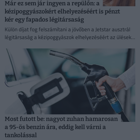
Már ez sem jár ingyen a repülőn: a
kézipoggyászokért elhelyezéséért is pénzt
kér egy fapados légitársaság
Külön díjat fog felszámítani a jövőben a Jetstar ausztrál
légitársaság a kézipoggyászok elhelyezéséért az ülések
feletti tárolókban.
Most futott be: nagyot zuhan hamarosan
a 95-ös benzin ára, eddig kell várni a
tankolással