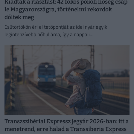
Kiadták a riasztást: 42 fokos pokoli hőség csap
le Magyarországra, történelmi rekordok
dőltek meg
Csütörtökön éri el tetőpontját az idei nyár egyik
legintenzívebb hőhulláma, így a nappali
csúcshőmérséklet akár a 42 Celsius-fokot is elérheti.
Transzszibériai Expressz jegyár 2026-ban: itt a
menetrend, erre halad a Transsiberia Express