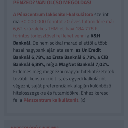
PÉNZED? VAN OLCSÓ MEGOLDÁS!
A Pénzcentrum lakáshitel-kalkulátora
szerint
ma
30 000 000 forintot 20 éves futamidőre már
6,62 százalékos THM-el, havi 184 778 Ft
forintos törlesztővel fel lehet venni
a
K&H
Banknál.
De nem sokkal marad el ettől a többi
hazai nagybank ajánlata sem:
az UniCredit
Banknál 6,78%, az Erste Banknál 6,78%, a CIB
Banknál 6,89%, míg a MagNet Banknál 7,02%.
Érdemes még megnézni magyar hitelintézetetek
további konstrukcióit is, és egyedi kalkulációt
végezni, saját preferenciáink alapján különböző
hitelösszegekre és futamidőkre. Ehhez keresd
fel a
Pénzcentrum kalkulátorát.
(x)