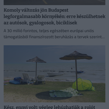
Komoly változás jön Budapest
legforgalmasabb környékén: erre készülhetnek
az autósok, gyalogosok, biciklisek
A 30 millió forintos, teljes egészében európai uniós
támogatásból finanszírozott beruházás a tervek szerint
szeptember elsejére készül el.
Kész, ennyi volt: végleg lehúzhatják a rolót