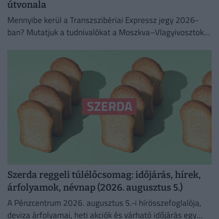
útvonala
Mennyibe kerül a Transzszibériai Expressz jegy 2026-
ban? Mutatjuk a tudnivalókat a Moszkva–Vlagyivosztok
útvonalról, árakról és vásárlási lehetőségekről.
Szerda reggeli túlélőcsomag: időjárás, hírek,
árfolyamok, névnap (2026. augusztus 5.)
A Pénzcentrum 2026. augusztus 5.-i hírösszefoglalója,
deviza árfolyamai, heti akciók és várható időjárás egy