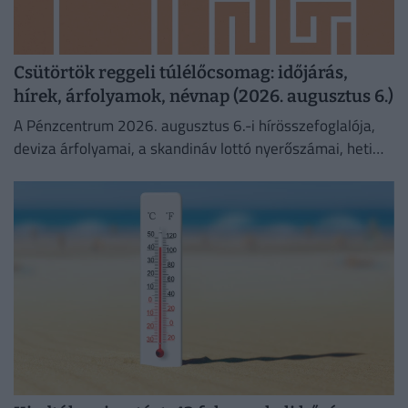
Csütörtök reggeli túlélőcsomag: időjárás,
hírek, árfolyamok, névnap (2026. augusztus 6.)
A Pénzcentrum 2026. augusztus 6.-i hírösszefoglalója,
deviza árfolyamai, a skandináv lottó nyerőszámai, heti
akciók és várható időjárás egy helyen!