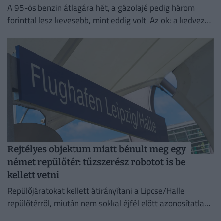
A 95-ös benzin átlagára hét, a gázolajé pedig három
forinttal lesz kevesebb, mint eddig volt. Az ok: a kedvező
piaci környezet és a nemzetközi változások.
Rejtélyes objektum miatt bénult meg egy
német repülőtér: tűzszerész robotot is be
kellett vetni
Repülőjáratokat kellett átirányítani a Lipcse/Halle
repülőtérről, miután nem sokkal éjfél előtt azonosítatlan
repülő objektumot észleltek a légterében.