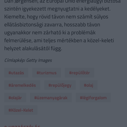
Dan Jørgensen, az Európai Unió energiaügyi biztosa
szintén igyekezett megnyugtatni a kedélyeket.
Kiemelte, hogy rövid távon nem számít súlyos
ellátásbiztonsági zavarra, hosszabb távon
ugyanakkor nem zárható ki a problémák
felmerülése, ami teljes mértékben a közel-keleti
helyzet alakulásától függ.
Címlapkép: Getty Images
#utazás
#turizmus
#repülőtér
#áremelkedés
#repülőjegy
#olaj
#olajár
#üzemanyagárak
#légiforgalom
#Közel-Kelet