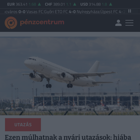
EUR
363.41
1.68
CHF
389.01
1.1
USD
314.88
1.8
0-0
Vasas FC
|
Győri ETO FC
4-0
Nyíregyháza
|
Újpest FC
4-2
Debreceni VSC
|
Bu
UTAZÁS
Ezen múlhatnak a nyári utazások: hiába