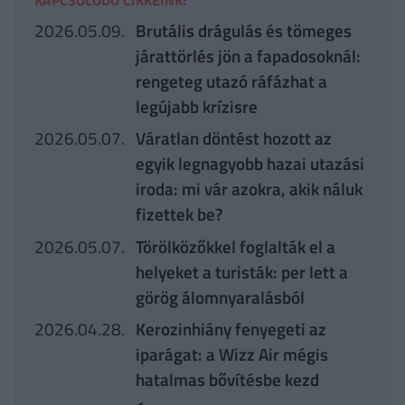
KAPCSOLÓDÓ CIKKEINK:
2026.05.09.
Brutális drágulás és tömeges
járattörlés jön a fapadosoknál:
rengeteg utazó ráfázhat a
legújabb krízisre
2026.05.07.
Váratlan döntést hozott az
egyik legnagyobb hazai utazási
iroda: mi vár azokra, akik náluk
fizettek be?
2026.05.07.
Törölközőkkel foglalták el a
helyeket a turisták: per lett a
görög álomnyaralásból
2026.04.28.
Kerozinhiány fenyegeti az
iparágat: a Wizz Air mégis
hatalmas bővítésbe kezd