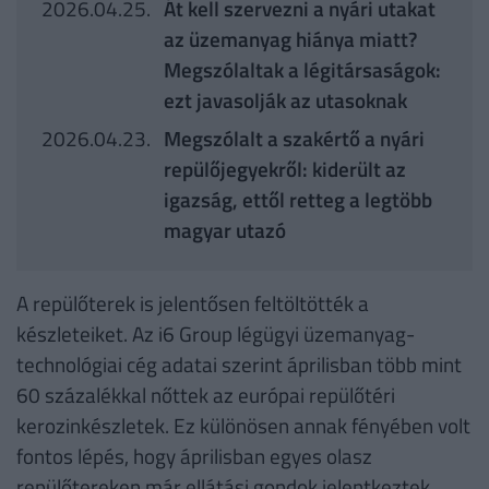
2026.04.25.
Át kell szervezni a nyári utakat
az üzemanyag hiánya miatt?
Megszólaltak a légitársaságok:
ezt javasolják az utasoknak
2026.04.23.
Megszólalt a szakértő a nyári
repülőjegyekről: kiderült az
igazság, ettől retteg a legtöbb
magyar utazó
A repülőterek is jelentősen feltöltötték a
készleteiket. Az i6 Group légügyi üzemanyag-
technológiai cég adatai szerint áprilisban több mint
60 százalékkal nőttek az európai repülőtéri
kerozinkészletek. Ez különösen annak fényében volt
fontos lépés, hogy áprilisban egyes olasz
repülőtereken már ellátási gondok jelentkeztek.