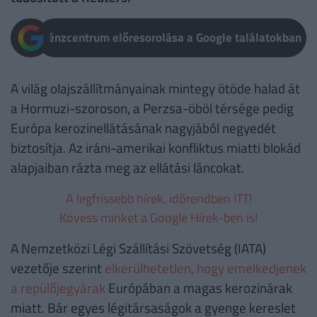
Pénzcentrum előresorolása a Google találatokban
A világ olajszállítmányainak mintegy ötöde halad át
a Hormuzi-szoroson, a Perzsa-öböl térsége pedig
Európa kerozinellátásának nagyjából negyedét
biztosítja. Az iráni-amerikai konfliktus miatti blokád
alapjaiban rázta meg az ellátási láncokat.
A legfrissebb hírek, időrendben ITT!
Kövess minket a Google Hírek-ben is!
A Nemzetközi Légi Szállítási Szövetség (IATA)
vezetője szerint
elkerülhetetlen, hogy emelkedjenek
a repülőjegyárak
Európában a magas kerozinárak
miatt. Bár egyes légitársaságok a gyenge kereslet