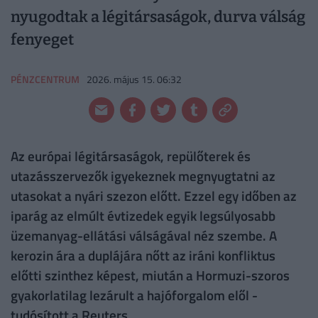
nyugodtak a légitársaságok, durva válság
fenyeget
PÉNZCENTRUM
2026. május 15. 06:32
Az európai légitársaságok, repülőterek és
utazásszervezők igyekeznek megnyugtatni az
utasokat a nyári szezon előtt. Ezzel egy időben az
iparág az elmúlt évtizedek egyik legsúlyosabb
üzemanyag-ellátási válságával néz szembe. A
kerozin ára a duplájára nőtt az iráni konfliktus
előtti szinthez képest, miután a Hormuzi-szoros
gyakorlatilag lezárult a hajóforgalom elől -
tudósított a Reuters.