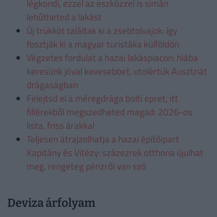
légkondi, ezzel az eszközzel is simán
lehűtheted a lakást
Új trükköt találtak ki a zsebtolvajok: így
fosztják ki a magyar turistáka külföldön
Végzetes fordulat a hazai lakáspiacon: hiába
keresünk jóval kevesebbet, utolértük Ausztriát
drágaságban
Felejtsd el a méregdrága bolti epret, itt
fillérekből megszedheted magad: 2026-os
lista, friss árakkal
Teljesen átrajzolhatja a hazai építőipart
Kapitány és Vitézy: százezrek otthona újulhat
meg, rengeteg pénzről van szó
Deviza árfolyam