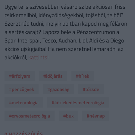
Ugye te is szívesebben vásárolsz be akciósan friss
csirkemellből, idényzöldségekből, tojásból, tejből?
Szeretnéd tudni, melyik boltban kapod meg féláron
a sertéskarajt? Lapozz bele a Pénzcentrumon a
Spar, Interspar, Tesco, Auchan, Lidl, Aldi és a Diego
akciós újságjaiba! Ha nem szeretnél lemaradni az
akciókról,
kattints
!
#árfolyam
#időjárás
#hírek
#pénzügyek
#gazdaság
#tőzsde
#meteorológia
#közlekedésmeteorológia
#orvosmeteorológia
#bux
#névnap
0 HOZZÁSZÓLÁS