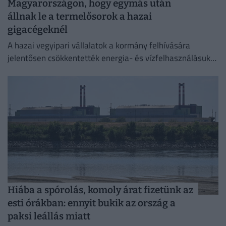
Magyarországon, hogy egymás után
állnak le a termelősorok a hazai
gigacégeknél
A hazai vegyipari vállalatok a kormány felhívására
jelentősen csökkentették energia- és vízfelhasználásukat
az elmúlt időszakban,
Hiába a spórolás, komoly árat fizetünk az
esti órákban: ennyit bukik az ország a
paksi leállás miatt