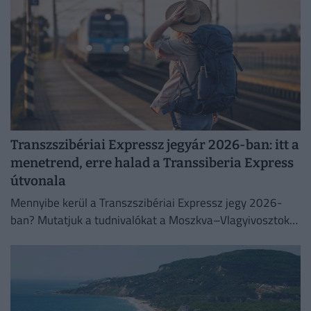
Transzszibériai Expressz jegyár 2026-ban: itt a
menetrend, erre halad a Transsiberia Express
útvonala
Mennyibe kerül a Transzszibériai Expressz jegy 2026-
ban? Mutatjuk a tudnivalókat a Moszkva–Vlagyivosztok
útvonalról, árakról és vásárlási lehetőségekről.