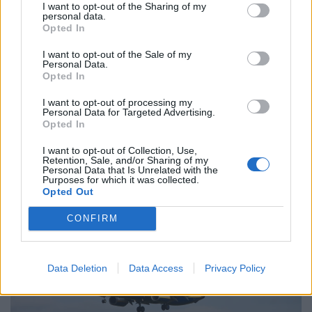
I want to opt-out of the Sharing of my
personal data.
Opted In
I want to opt-out of the Sale of my
Personal Data.
Opted In
I want to opt-out of processing my
Personal Data for Targeted Advertising.
Opted In
Mikor a legolcsóbb Törökország? Eláruljuk,
I want to opt-out of Collection, Use,
mikor érdemes Törökországba utazni
Retention, Sale, and/or Sharing of my
Personal Data that Is Unrelated with the
Olcsó törökországi utazást szeretnél? Mutatjuk, melyik
Purposes for which it was collected.
Opted Out
hónapok kedveznek a pénztárcának, és mikor biztosabb a
strandszezon.
CONFIRM
Data Deletion
Data Access
Privacy Policy