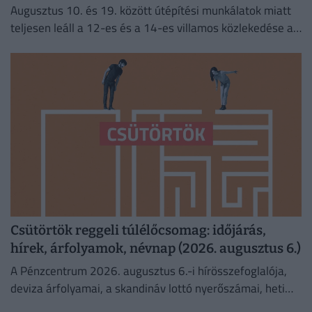
Augusztus 10. és 19. között útépítési munkálatok miatt
teljesen leáll a 12-es és a 14-es villamos közlekedése a
fővárosban.
Csütörtök reggeli túlélőcsomag: időjárás,
hírek, árfolyamok, névnap (2026. augusztus 6.)
A Pénzcentrum 2026. augusztus 6.-i hírösszefoglalója,
deviza árfolyamai, a skandináv lottó nyerőszámai, heti
akciók és várható időjárás egy helyen!