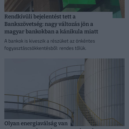
Rendkívüli bejelentést tett a
Bankszövetség: nagy változás jön a
magyar bankokban a kánikula miatt
A bankok is kiveszik a részüket az önkéntes
fogyasztáscsökkentésből: rendes tőlük.
Olyan energiaválság van