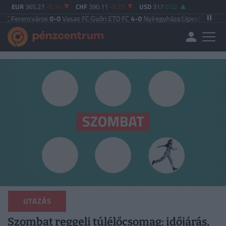
EUR
365.27
-0.14
CHF
390.11
-0.23
USD
317
0.02
cváros
0-0
Vasas FC
|
Győri ETO FC
4-0
Nyíregyháza
|
Újpest FC
4-2
Debreceni 
UTAZÁS
Szombat reggeli túlélőcsomag: időjárás,