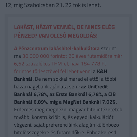
12, míg Szabolcsban 21, 22 fok is lehet.
LAKÁST, HÁZAT VENNÉL, DE NINCS ELÉG
PÉNZED? VAN OLCSÓ MEGOLDÁS!
A Pénzcentrum lakáshitel-kalkulátora
szerint
ma
30 000 000 forintot 20 éves futamidőre már
6,62 százalékos THM-el, havi 184 778 Ft
forintos törlesztővel fel lehet venni
a
K&H
Banknál.
De nem sokkal marad el ettől a többi
hazai nagybank ajánlata sem:
az UniCredit
Banknál 6,78%, az Erste Banknál 6,78%, a CIB
Banknál 6,89%, míg a MagNet Banknál 7,02%.
Érdemes még megnézni magyar hitelintézetetek
további konstrukcióit is, és egyedi kalkulációt
végezni, saját preferenciáink alapján különböző
hitelösszegekre és futamidőkre. Ehhez keresd