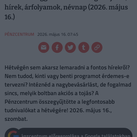
hírek, árfolyamok, névnap (2026. május
16.)
PÉNZCENTRUM
2026. május 16. 07:45
Hétvégén sem akarsz lemaradni a fontos hírekről?
Nem tudod, kinti vagy benti programot érdemes-e
tervezni? Intéznéd a nagybevásárlást, de fogalmad
sincs, melyik boltban akciós a tojás? A
Pénzcentrum összegyűjtötte a legfontosabb
tudnivalókat a hétvégére! 2026. május 16.,
szombat.
Pénzcentrum előresorolása a Google találatokban