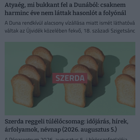
Atyaég, mi bukkant fel a Dunából: csaknem
harminc éve nem láttak hasonlót a folyónál
A Duna rendkívül alacsony vízállása miatt ismét láthatóvá
váltak az Újvidék közelében fekvő, 18. századi Szigetsánc
Szerda reggeli túlélőcsomag: időjárás, hírek,
árfolyamok, névnap (2026. augusztus 5.)
A Pénzcentrum 2026. augusztus 5.-i hírösszefoglalója,