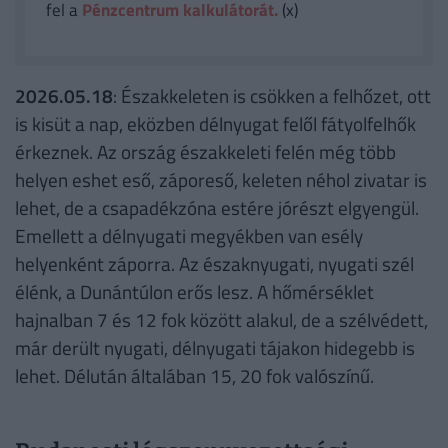
fel a
Pénzcentrum kalkulátorát.
(x)
2026.05.18
: Északkeleten is csökken a felhőzet, ott
is kisüt a nap, eközben délnyugat felől fátyolfelhők
érkeznek. Az ország északkeleti felén még több
helyen eshet eső, záporeső, keleten néhol zivatar is
lehet, de a csapadékzóna estére jórészt elgyengül.
Emellett a délnyugati megyékben van esély
helyenként záporra. Az északnyugati, nyugati szél
élénk, a Dunántúlon erős lesz. A hőmérséklet
hajnalban 7 és 12 fok között alakul, de a szélvédett,
már derült nyugati, délnyugati tájakon hidegebb is
lehet. Délután általában 15, 20 fok valószínű.