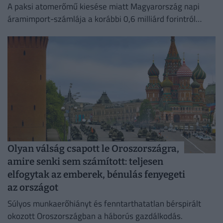
A paksi atomerőmű kiesése miatt Magyarország napi
áramimport-számlája a korábbi 0,6 milliárd forintról
mintegy 4 milliárd forintra ugrott.
Olyan válság csapott le Oroszországra,
amire senki sem számított: teljesen
elfogytak az emberek, bénulás fenyegeti
az országot
Súlyos munkaerőhiányt és fenntarthatatlan bérspirált
okozott Oroszországban a háborús gazdálkodás.