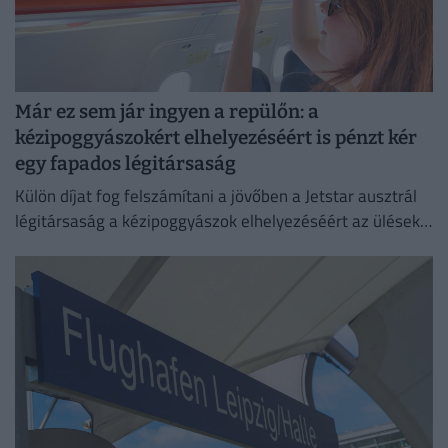
Már ez sem jár ingyen a repülőn: a
kézipoggyászokért elhelyezéséért is pénzt kér
egy fapados légitársaság
Külön díjat fog felszámítani a jövőben a Jetstar ausztrál
légitársaság a kézipoggyászok elhelyezéséért az ülések
feletti tárolókban.