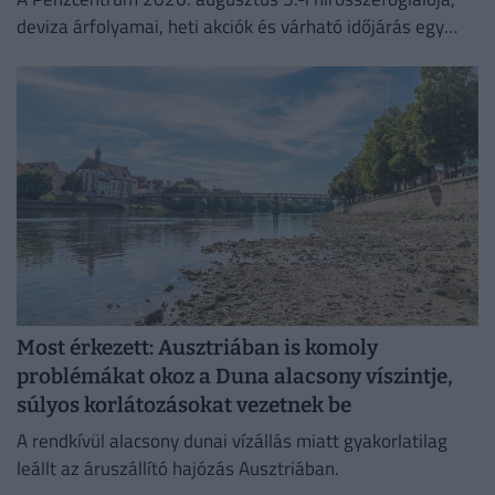
deviza árfolyamai, heti akciók és várható időjárás egy
helyen!
Most érkezett: Ausztriában is komoly
problémákat okoz a Duna alacsony víszintje,
súlyos korlátozásokat vezetnek be
A rendkívül alacsony dunai vízállás miatt gyakorlatilag
leállt az áruszállító hajózás Ausztriában.