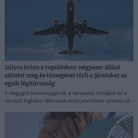
Súlyos krízis a repülésben: négyezer állást
szüntet meg és tömegével törli a járatokat az
egyik légitársaság
A megugró üzemanyagárak, a sorozatos sztrájkok és a
rövidülő foglalási időszakok miatt jelentősen rontotta idei
profitkilátásait a Lufthansa.