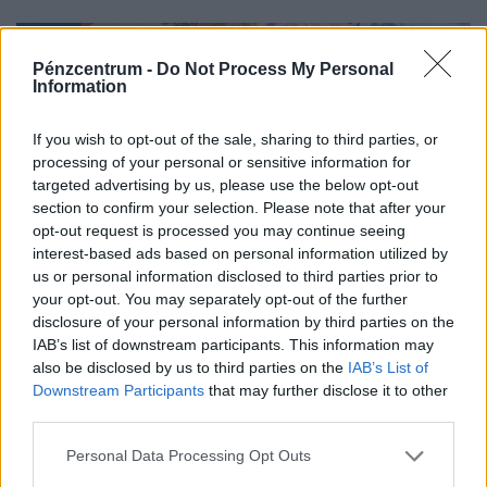
Pénzcentrum -
Do Not Process My Personal
Information
If you wish to opt-out of the sale, sharing to third parties, or
processing of your personal or sensitive information for
targeted advertising by us, please use the below opt-out
section to confirm your selection. Please note that after your
opt-out request is processed you may continue seeing
interest-based ads based on personal information utilized by
Örülhetnek a magyar vásárlók:
us or personal information disclosed to third parties prior to
történelmi mélyponton a drágulás, de
your opt-out. You may separately opt-out of the further
csak most jön a hidegzuhany?
disclosure of your personal information by third parties on the
IAB’s list of downstream participants. This information may
Bár az év második felében enyhe drágulás várható, a
also be disclosed by us to third parties on the
IAB’s List of
holnap megjelenő hivatalos adatok nagy eséllyel
Downstream Participants
that may further disclose it to other
megerősítik a jegybank augusztusra tervezett
third parties.
kamatvágását.
Personal Data Processing Opt Outs