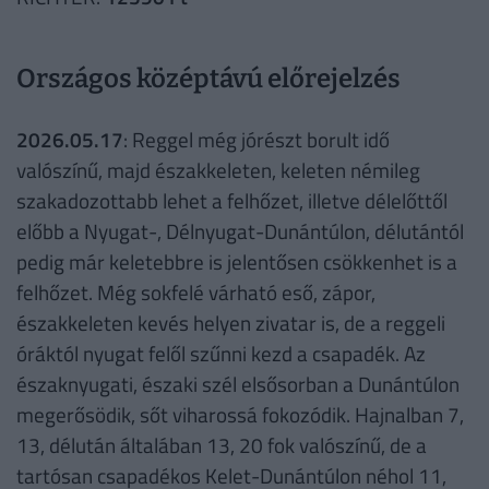
Országos középtávú előrejelzés
2026.05.17
: Reggel még jórészt borult idő
valószínű, majd északkeleten, keleten némileg
szakadozottabb lehet a felhőzet, illetve délelőttől
előbb a Nyugat-, Délnyugat-Dunántúlon, délutántól
pedig már keletebbre is jelentősen csökkenhet is a
felhőzet. Még sokfelé várható eső, zápor,
északkeleten kevés helyen zivatar is, de a reggeli
óráktól nyugat felől szűnni kezd a csapadék. Az
északnyugati, északi szél elsősorban a Dunántúlon
megerősödik, sőt viharossá fokozódik. Hajnalban 7,
13, délután általában 13, 20 fok valószínű, de a
tartósan csapadékos Kelet-Dunántúlon néhol 11,