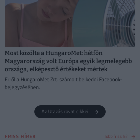
Most közölte a HungaroMet: hétfőn
Magyarország volt Európa egyik legmelegebb
országa, elképesztő értékeket mértek
Erről a HungaroMet Zrt. számolt be keddi Facebook-
bejegyzésében.
Az Utazás rovat cikkei
FRISS HÍREK
Több friss hír