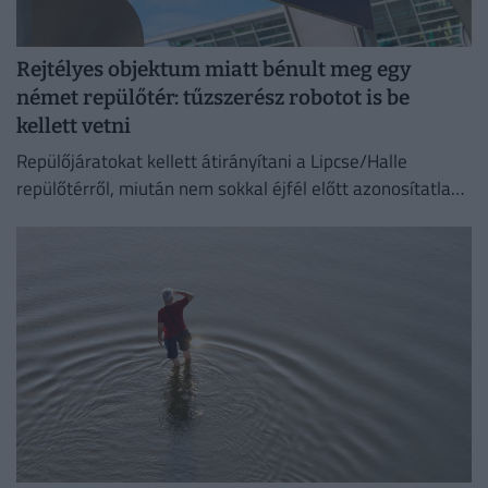
Rejtélyes objektum miatt bénult meg egy
német repülőtér: tűzszerész robotot is be
kellett vetni
Repülőjáratokat kellett átirányítani a Lipcse/Halle
repülőtérről, miután nem sokkal éjfél előtt azonosítatlan
repülő objektumot észleltek a légterében.