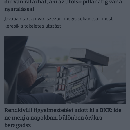
durván ráfázhat, aki az utolsó pillanatig vár a
nyaralással
Javában tart a nyári szezon, mégis sokan csak most
keresik a tökéletes utazást.
Rendkívüli figyelmeztetést adott ki a BKK: ide
ne menj a napokban, különben órákra
beragadsz