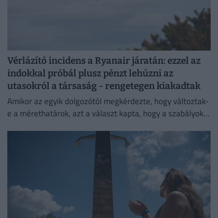
Vérlázító incidens a Ryanair járatán: ezzel az
indokkal próbál plusz pénzt lehúzni az
utasokról a társaság - rengetegen kiakadtak
Amikor az egyik dolgozótól megkérdezte, hogy változtak-
e a mérethatárok, azt a választ kapta, hogy a szabályok
változatlanok, de a betartatásuk szigorúbbá vált.