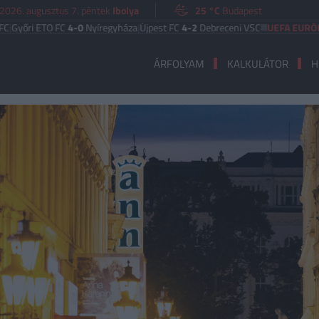
2026. augusztus 7. péntek
Ibolya
25 °C
Budapest
 ETO FC
4-0
Nyíregyháza
|
Újpest FC
4-2
Debreceni VSC
UEFA EURÓPA LIGA
B
ÁRFOLYAM
KALKULÁTOR
H