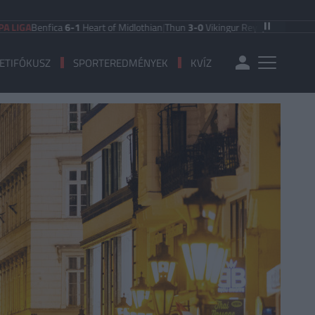
enfica
6-1
Heart of Midlothian
|
Thun
3-0
Vikingur Reykjavik
|
PAOK Saloniki
0
ETIFÓKUSZ
SPORTEREDMÉNYEK
KVÍZ