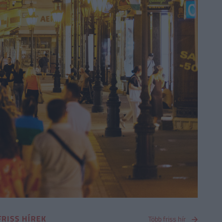
FRISS HÍREK
Több friss hír