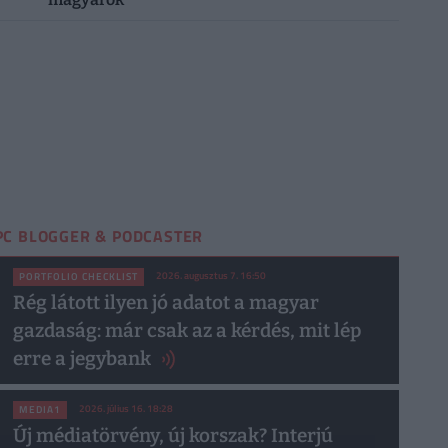
PC BLOGGER & PODCASTER
2026. augusztus 7. 16:50
PORTFOLIO CHECKLIST
Rég látott ilyen jó adatot a magyar
gazdaság: már csak az a kérdés, mit lép
erre a jegybank
2026. július 16. 18:28
MEDIA1
Új médiatörvény, új korszak? Interjú