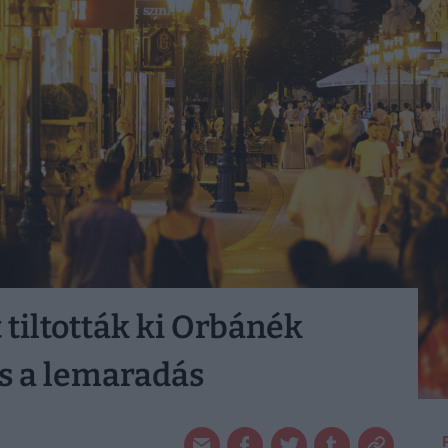
tiltották ki Orbánék
s a lemaradás