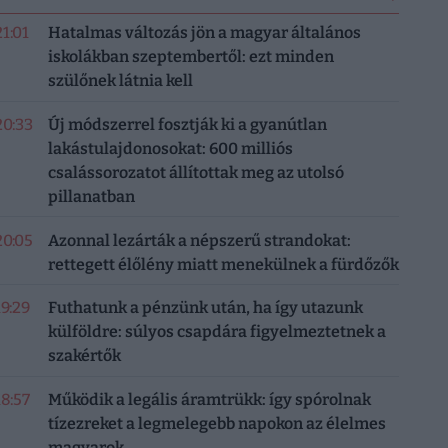
21:01
Hatalmas változás jön a magyar általános
iskolákban szeptembertől: ezt minden
szülőnek látnia kell
20:33
Új módszerrel fosztják ki a gyanútlan
lakástulajdonosokat: 600 milliós
csalássorozatot állítottak meg az utolsó
pillanatban
20:05
Azonnal lezárták a népszerű strandokat:
rettegett élőlény miatt menekülnek a fürdőzők
19:29
Futhatunk a pénzünk után, ha így utazunk
külföldre: súlyos csapdára figyelmeztetnek a
szakértők
18:57
Működik a legális áramtrükk: így spórolnak
tízezreket a legmelegebb napokon az élelmes
magyarok