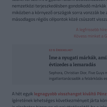
nemzetközi terjeszkedésben gondolkodó márkák sz
miközben a környező országok sorra vonzzák be a
másodlagos régiós célpontok közé csúszott vissz
A legfrissebb hír
Kövess minket a G
EZ IS ÉRDEKELHET
Íme a nyugati márkák, ami
évtizedes a lemaradás
Sephora, Christian Dior, Five Guys 
ingatlantanácsadók a felzárkózás es
A hét egyik
legnagyobb visszhangot kiváltó Pén
ígéretének lehetséges következményeit járta kör
is eleshetne bizonyos pluszjuttatásoktól, ha a jel