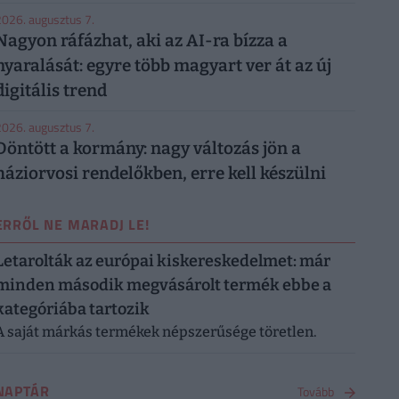
026. augusztus 7.
Nagyon ráfázhat, aki az AI-ra bízza a
nyaralását: egyre több magyart ver át az új
digitális trend
026. augusztus 7.
Döntött a kormány: nagy változás jön a
háziorvosi rendelőkben, erre kell készülni
ERRŐL NE MARADJ LE!
Letarolták az európai kiskereskedelmet: már
minden második megvásárolt termék ebbe a
kategóriába tartozik
A saját márkás termékek népszerűsége töretlen.
NAPTÁR
Tovább