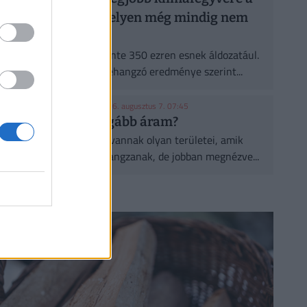
fa, de a legtöbb helyen még mindig nem
ültetnek eleget
A városi hőségnek évente 350 ezren esnek áldozatául.
Két friss kutatás egybehangzó eredménye szerint...
KONYHAKONTROLLING
| 2026. augusztus 7. 07:45
Csúcsidőben drágább áram?
A közgazdaságtannak vannak olyan területei, amik
elsőre felháborítóan hangzanak, de jobban megnézve...
CÍMLAPRÓL AJÁNLJUK