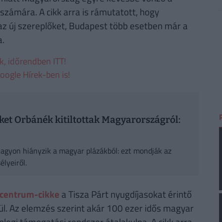
ámára. A cikk arra is rámutatott, hogy
z új szereplőket, Budapest több esetben már a
a.
ek, időrendben ITT!
oogle Hírek-ben is!
ket Orbánék kitiltottak Magyarországról:
nagyon hiányzik a magyar plázákból: ezt mondják az
élyeiről.
zcentrum-cikke
a Tisza Párt nyugdíjasokat érintő
ül. Az elemzés szerint akár 100 ezer idős magyar
enlegi támogatási rendszer átalakulna. A cikk arra