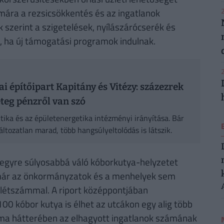
ámára a rezsicsökkentés és az ingatlanok
2
 szerint a szigetelések, nyílászárócserék és
t, ha új támogatási programok indulnak.
2
ai építőipart Kapitány és Vitézy: százezrek
teg pénzről van szó
olitika és az épületenergetika intézményi irányítása. Bár
áltozatlan marad, több hangsúlyeltolódás is látszik.
gyre súlyosabbá váló kóborkutya-helyzetet
 már az önkormányzatok és a menhelyek sem
létszámmal. A riport középpontjában
100 kóbor kutya is élhet az utcákon egy alig több
léma hátterében az elhagyott ingatlanok számának