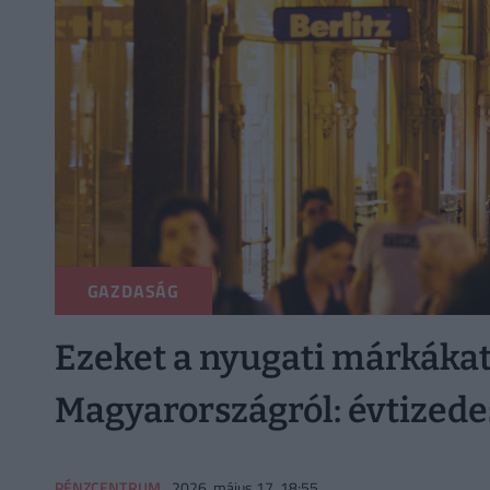
GAZDASÁG
Ezeket a nyugati márkákat 
Magyarországról: évtizede
PÉNZCENTRUM
2026. május 17. 18:55