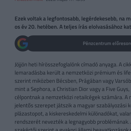
Ezek voltak a legfontosabb, legérdekesebb, na 
os év 20. hetében. A teljes írás elolvasásához kat
Pénzcentrum előresoro
Jöjjön heti hírösszefoglalónk címadó anyaga. A cik
lemaradásba került a nemzetközi prémium és lifes
szerint miközben Bécsben, Prágában vagy Varsóba
mint a Sephora, a Christian Dior vagy a Five Guy
célpontnak a nemzetközi retailcégek számára. A 
jelentős szerepet játszik a magyar szabályozási 
plázastopot, a kiskereskedelmi különadókat, val
rendszerét nevezték a legnagyobb problémának. A
szakértői szerint a gyakori állami beavatkozáso