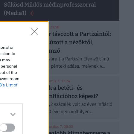
Sükösd Miklós médiaprofesszorral
(Media1)
MEDIA1
| 2026. augusztus 7. 21:18
Újabb kulcsember távozott a Partizántól:
Benyó Rita elbúcsúzott a nézőktől,
sonal or
megszűnik az Elemző
ection to
Váratlan pillanatokkal zárult a Partizán Elemző című
ou may
műsorának legfrissebb, pénteki adása, melynek v...
 personal
out of the
 downstream
BANKMONITOR
| 2026. augusztus 7. 17:24
B’s List of
Hogyan alakulnak a betéti- és
hitelkamatok az inflációhoz képest?
A KSH adatai alapján 1,2 százalék volt az éves infláció
júliusban. Több, mint 10 éve nem volt ilyen...
CHIKANSPLANET
| 2026. augusztus 7. 08:00
A városok egyik legjobb klímafegyvere a