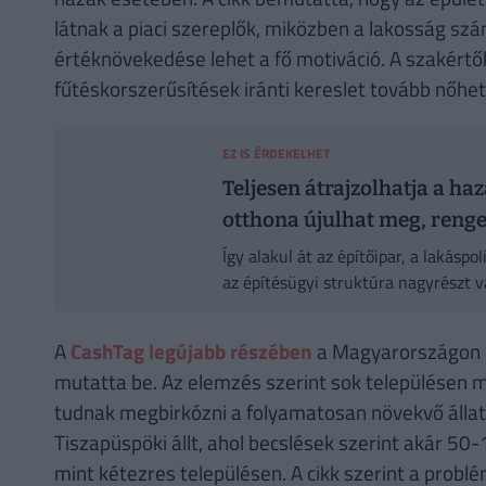
látnak a piaci szereplők, miközben a lakosság sz
értéknövekedése lehet a fő motiváció. A szakértők
fűtéskorszerűsítések iránti kereslet tovább nőhe
EZ IS ÉRDEKELHET
Teljesen átrajzolhatja a haz
otthona újulhat meg, renge
Így alakul át az építőipar, a lakásp
az építésügyi struktúra nagyrészt v
A
CashTag legújabb részében
a Magyarországon e
mutatta be. Az elemzés szerint sok településen
tudnak megbirkózni a folyamatosan növekvő állat
Tiszapüspöki állt, ahol becslések szerint akár 50-
mint kétezres településen. A cikk szerint a prob