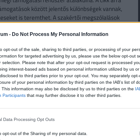
ó támogatások között jelentős különbségek vannak,
teseket is teremthet. A szakértői megszólalások
etbe, akik jelenleg speciális vagy célzott
 bemutatta, hogyan változhatna a rendszer
rum -
Do Not Process My Personal Information
tnek egy átfogó nyugdíjreformnak. Az anyag nagy
to opt-out of the sale, sharing to third parties, or processing of your per
bbra is az egyik legérzékenyebb gazdasági és
formation for targeted advertising by us, please use the below opt-out s
r selection. Please note that after your opt-out request is processed y
eing interest-based ads based on personal information utilized by us or
disclosed to third parties prior to your opt-out. You may separately opt-
losure of your personal information by third parties on the IAB’s list of
. This information may also be disclosed by us to third parties on the
IA
l ettől az új nyugdíjas juttatástól: ők
Participants
that may further disclose it to other third parties.
áltja az ígéretét
mint 100 ezren kapnak félmillió feletti juttatást,
uk még nem érte el a 75 ezret.
l Data Processing Opt Outs
o opt-out of the Sharing of my personal data.
valóban szükség van-e drága klímaberendezésre a