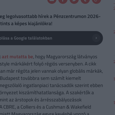
meg legolvasottabb hírek a Pénzcentrumon 2026-
tints a képes kiajánlókra!
lása a Google találatokban
k
azt mutatta be
, hogy Magyarország látványos
tyle márkákért folyó régiós versenyben. A cikk
n már régóta jelen vannak olyan globális márkák,
s, Budapest továbbra sem számít kiemelt
megszólaló ingatlanpiaci tanácsadók szerint ebben
környezet kiszámíthatatlansága. A szakértők a
amint az árstopok és árrésszabályozások
 CBRE, a Colliers és a Cushman & Wakefield
k miatt Magyarország egyre kevésbé vonzó a