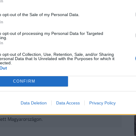
In
eresnek olcsóbb alternatívákat a hagyományos
 energiaárak és a magas beszerelési költségek
o opt-out of the Sale of my Personal Data.
hűtők és különböző árnyékolási megoldások iránt is
In
értők szerint bizonyos esetekben megfelelő
to opt-out of processing my Personal Data for Targeted
tősen csökkenthető a lakások felmelegedése. A
ing.
In
hogy az alternatív hűtési eszközök nem minden
o opt-out of Collection, Use, Retention, Sale, and/or Sharing
lókat, de kisebb lakásokban vagy átmeneti
ersonal Data that Is Unrelated with the Purposes for which it
lected.
Out
CONFIRM
tok: nem kell drága légkondi, ezzel az
ed a lakást
Data Deletion
Data Access
Privacy Policy
rős lesz az idei nyár, a klímaberendezések iránti
dett Magyarországon.