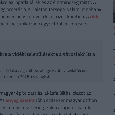
ekre az ingatlanárak és az életminőség miatt. A
 agglomeráció, a Balaton térsége, valamint néhány
ülönösen népszerűvé a kiköltözők körében. A
cikk
enekülnek, miközben egyre többen keresnek
2
e a vidéki településekre a városiak? Itt a
2
landó lakosság változását egy és öt év távlatában a
elkészült a 2026-os ranglista.
2
magyar építőipart és lakásfelújítási piacot az
 Az
anyag szerint
több százezer magyar otthon
en a régi, rossz energetikai állapotú családi
korszerűsítésekben óriási üzleti lehetőséget