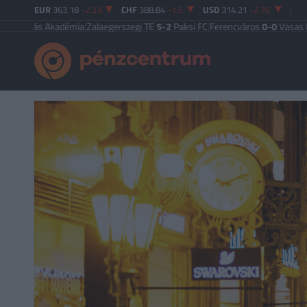
EUR
363.18
-2.23
CHF
388.84
-1.5
USD
314.21
-2.76
s Akadémia
|
Zalaegerszegi TE
5-2
Paksi FC
|
Ferencváros
0-0
Vasas FC
|
Győri