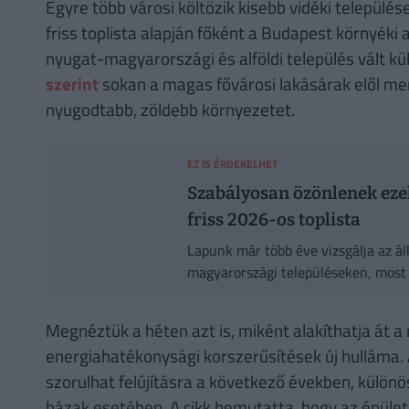
Egyre több városi költözik kisebb vidéki település
friss toplista alapján főként a Budapest környéki
nyugat-magyarországi és alföldi település vált k
szerint
sokan a magas fővárosi lakásárak elől m
nyugodtabb, zöldebb környezetet.
EZ IS ÉRDEKELHET
Szabályosan özönlenek ezekr
friss 2026-os toplista
Lapunk már több éve vizsgálja az ál
magyarországi településeken, most 
Megnéztük a héten azt is, miként alakíthatja át a 
energiahatékonysági korszerűsítések új hulláma.
szorulhat felújításra a következő években, különös
házak esetében. A cikk bemutatta, hogy az épület