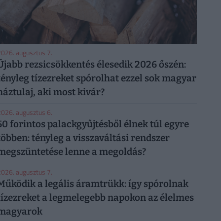
026. augusztus 7.
Újabb rezsicsökkentés élesedik 2026 őszén:
tényleg tízezreket spórolhat ezzel sok magyar
háztulaj, aki most kivár?
026. augusztus 6.
50 forintos palackgyűjtésből élnek túl egyre
többen: tényleg a visszaváltási rendszer
megszüntetése lenne a megoldás?
026. augusztus 7.
Működik a legális áramtrükk: így spórolnak
tízezreket a legmelegebb napokon az élelmes
magyarok