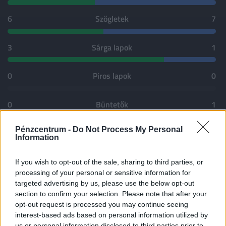
6
Szögletek
7
3
Sárga lapok
1
0
Piros lapok
0
0
Büntetők
1
Pénzcentrum -
Do Not Process My Personal
2
Blokkolt lövések
6
Information
If you wish to opt-out of the sale, sharing to third parties, or
HAZAI GÓLSZERZŐK
processing of your personal or sensitive information for
targeted advertising by us, please use the below opt-out
93'
Tamás Zalán Galántai
section to confirm your selection. Please note that after your
opt-out request is processed you may continue seeing
HAZAI CSERÉK
interest-based ads based on personal information utilized by
us or personal information disclosed to third parties prior to