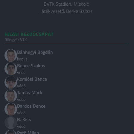
DVTK Stadion, Miskolc
Bundesliga
Játékvezető: Berke Balazs
Francia Ligue 1
Bajnokok Ligája
HAZAI KEZDŐCSAPAT
Európa Liga
Diósgyőr VTK
Nemzetek Ligája
Bánhegyi Bogdán
LISTÁK
kapus
Bence Szakos
Világranglista
védő
Klub Világranglista
Komlósi Bence
védő
Magyarok külföldön
Tamás Márk
védő
ORSZÁGOK
Bardos Bence
védő
Nemzetközi
24
B. Kiss
védő
Magyarország
4
Pető Milan