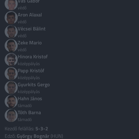
Vas Gabor
védő
Ciprus
4
Aron Alaxal
Costa Rica
védő
1
Vécsei Bálint
Csehország
3
védő
Zeke Mario
Dánia
3
védő
Dél-Korea
3
Hinora Kristof
középpályás
Ecuador
3
Papp Kristóf
Egyesült Arab Emírségek
középpályás
3
Gyurkits Gergo
Több ország
középpályás
Hahn János
támadó
Tóth Barna
támadó
Kezdő felállás:
5-3-2
Edző:
György Bognár
(HUN)