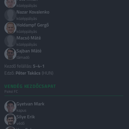
Albánia
3
középpályás
Nazar Kovalenko
Algéria
3
középpályás
Holdampf Gergő
Andorra
3
középpályás
Anglia
9
Macsó Máté
középpályás
Argentína
5
Sajban Máté
Ausztrália
3
támadó
Kezdő felállás:
5-4-1
Ausztria
3
Edző:
Péter Takács
(HUN)
Azerbajdzsán
2
VENDÉG KEZDŐCSAPAT
Belgium
2
Paksi FC
Bosznia-Hercegovina
2
Gyetvan Mark
Brazília
3
kapus
Silye Erik
Bulgária
3
védő
Chile
3