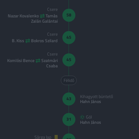
Csere
⇄
58
Nazar Kovalenko
Tamás
Zalán Galántai
Csere
45
⇄
B. Kiss
Bokros Szilard
Csere
⇄
45
Komlósi Bence
Szatmári
Csaba
Félidő
Kihagyott büntető
43
Hahn János
Gól
31
Hahn János
Sárga lap