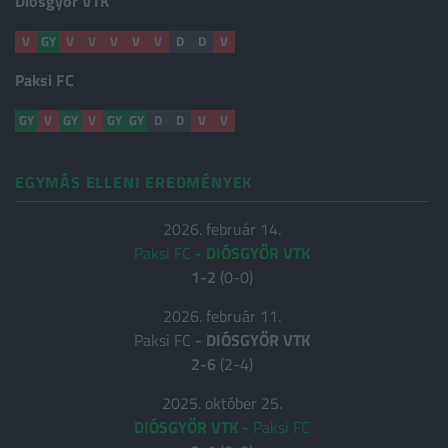
Diósgyőr VTK
V
GY
V
V
V
V
V
D
D
V
Paksi FC
GY
V
GY
V
GY
GY
D
D
V
V
EGYMÁS ELLENI EREDMÉNYEK
2026. február 14.
Paksi FC
-
DIÓSGYŐR VTK
1-2
(0-0)
2026. február 11.
Paksi FC
-
DIÓSGYŐR VTK
2-6
(2-4)
2025. október 25.
DIÓSGYŐR VTK
-
Paksi FC