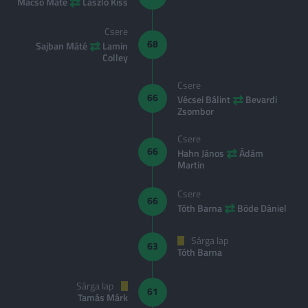
⇄
Macsó Máté
László Kiss
Csere
⇄
68
Sajban Máté
Lamin
Colley
Csere
⇄
66
Vécsei Bálint
Bevardi
Zsombor
Csere
⇄
66
Hahn János
Ádám
Martin
Csere
66
⇄
Tóth Barna
Böde Dániel
Sárga lap
63
Tóth Barna
Sárga lap
61
Tamás Márk