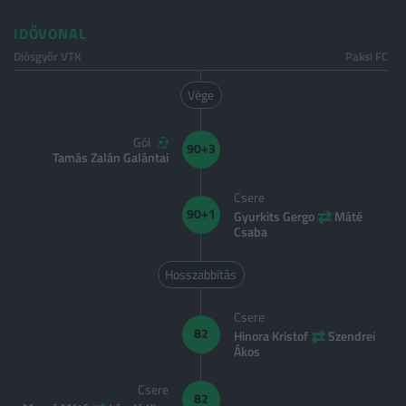
IDŐVONAL
Diósgyőr VTK
Paksi FC
Vége
Gól
90+3
Tamás Zalán Galántai
Csere
⇄
90+1
Gyurkits Gergo
Máté
Csaba
Hosszabbítás
Csere
⇄
82
Hinora Kristof
Szendrei
Ákos
Csere
82