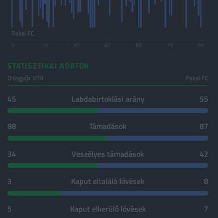
Paksi FC
0'
15'
30'
45'
60'
75'
90'
STATISZTIKAI ADATOK
Diósgyőr VTK
Paksi FC
45
Labdabirtoklási arány
55
88
Támadások
87
34
Veszélyes támadások
42
3
Kaput eltaláló lövések
8
5
Kaput elkerülő lövések
7