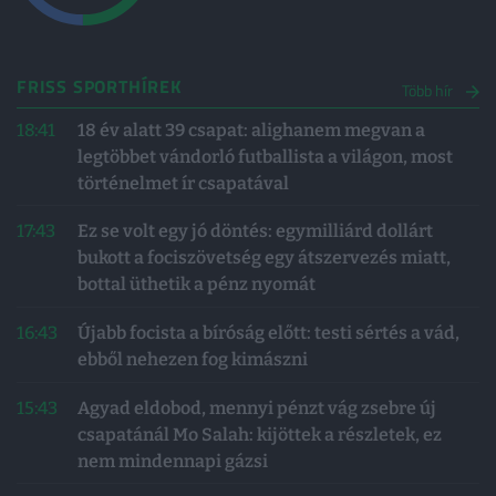
FRISS SPORTHÍREK
Több hír
18:41
18 év alatt 39 csapat: alighanem megvan a
legtöbbet vándorló futballista a világon, most
történelmet ír csapatával
17:43
Ez se volt egy jó döntés: egymilliárd dollárt
bukott a fociszövetség egy átszervezés miatt,
bottal üthetik a pénz nyomát
16:43
Újabb focista a bíróság előtt: testi sértés a vád,
ebből nehezen fog kimászni
15:43
Agyad eldobod, mennyi pénzt vág zsebre új
csapatánál Mo Salah: kijöttek a részletek, ez
nem mindennapi gázsi