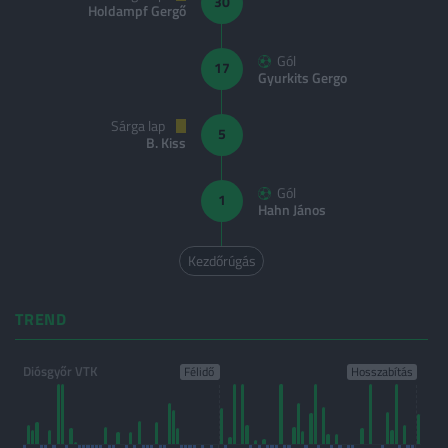
30
Holdampf Gergő
Gól
17
Gyurkits Gergo
Sárga lap
5
B. Kiss
Gól
1
Hahn János
Kezdőrúgás
TREND
Diósgyőr VTK