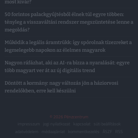
most kivár?
50 forintos palackgyűjtésből élnek túl egyre többen:
tényleg a visszaváltási rendszer megszüntetése lenne a
megoldás?
Működik a legális áramtrükk: így spórolnak tízezreket a
legmelegebb napokon az élelmes magyarok
Nagyon ráfázhat, aki az AI-ra bízza a nyaralását: egyre
több magyart ver át az új digitális trend
Döntött a kormány: nagy változás jön a háziorvosi
rendelőkben, erre kell készülni
© 2026 Pénzcentrum
impresszum
jogi nyilatkozat
kapcsolat
süti beállítások
adatvédelem
médiaajánlat
kommentkezelés
ÁSZF
RSS