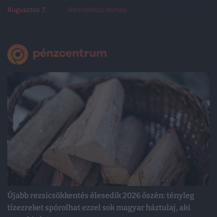
Augusztus 7.
Nemzetközi sörnap
Újabb rezsicsökkentés élesedik 2026 őszén: tényleg
tízezreket spórolhat ezzel sok magyar háztulaj, aki