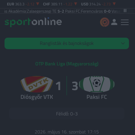
EUR
363.3
-2.12
CHF
389.11
-1.22
USD
314.24
-2.73
s Akadémia
|
Zalaegerszegi TE
5-2
Paksi FC
|
Ferencváros
0-0
Vasas FC
|
Győri 
Ranglisták és bajnokságok
Élő mérkőzések
OTP Bank Liga (Magyarország)
1
3
KIEMELT
Diósgyőr VTK
Paksi FC
OTP Bank Liga
Premier League
Félidő: 0-3
Olasz Serie A
Spanyol La Liga
2026. május 16. szombat 17:15