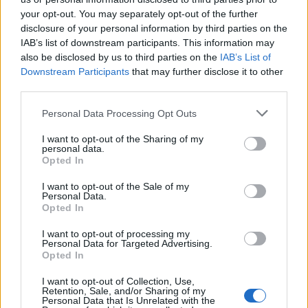
⇄
45'
Komlósi Bence
Szatmári Csaba
your opt-out. You may separately opt-out of the further
disclosure of your personal information by third parties on the
⇄
45'
B. Kiss
Bokros Szilard
IAB’s list of downstream participants. This information may
also be disclosed by us to third parties on the
IAB’s List of
⇄
58'
Nazar Kovalenko
Tamás Zalán Galántai
Downstream Participants
that may further disclose it to other
⇄
third parties.
68'
Sajban Máté
Lamin Colley
⇄
82'
Macsó Máté
László Kiss
Personal Data Processing Opt Outs
I want to opt-out of the Sharing of my
HAZAI SÁRGA LAPOK
personal data.
Opted In
5'
B. Kiss
I want to opt-out of the Sale of my
30'
Holdampf Gergő
Personal Data.
Opted In
61'
Tamás Márk
I want to opt-out of processing my
Personal Data for Targeted Advertising.
VENDÉG GÓLSZERZŐK
Opted In
1'
Hahn János
I want to opt-out of Collection, Use,
Retention, Sale, and/or Sharing of my
17'
Gyurkits Gergo
Personal Data that Is Unrelated with the