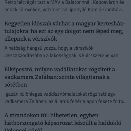
Retro hétvégét tart a MÁV a Balatonnnál, Kaposváron és
annak környékén, valamint az újranyíló Komló-Dombóvár
vonalon augusztus első hétvégéjén.
Kegyetlen időszak várhat a magyar kertesház-
tulajokra: ha ezt az egy dolgot nem léped meg,
ellepnek a vérszívók
A hatóság hangsúlyozza, hogy a vérszívók
visszaszorításában a lakosságnak is kulcsszerepe van
Elképesztő, milyen vadállatokat rögzített a
vadkamera Zalában: szinte világítanak a
sötétben
Igazán különleges vaddisznómalacokat rögzített egy
vadkamera Zalában: az állatok fehér alapon fekete foltos
bundája első pillantásra valóban szokatlan látványt nyújt.
A strandokon túl: hihetetlen, egyben
hátborzongató képsorozat készült a haldokló
Velencei-tóról