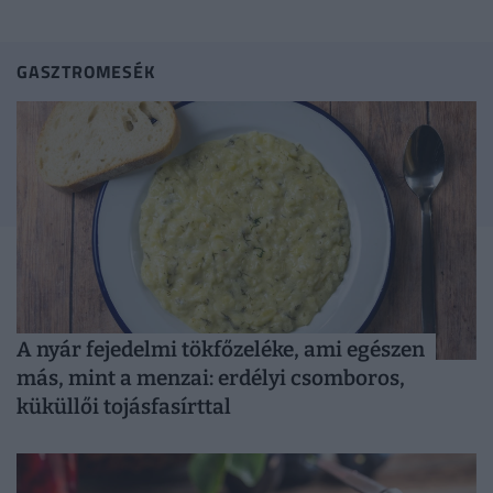
módszerére.
GASZTROMESÉK
A nyár fejedelmi tökfőzeléke, ami egészen
más, mint a menzai: erdélyi csomboros,
küküllői tojásfasírttal