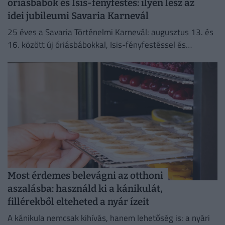
óriásbábok és Isis-fényfestés: ilyen lesz az
idei jubileumi Savaria Karnevál
25 éves a Savaria Történelmi Karnevál: augusztus 13. és
16. között új óriásbábokkal, Isis-fényfestéssel és
izgalmas programokkal népesül be Szombathely
belvárosa.
Most érdemes belevágni az otthoni
aszalásba: használd ki a kánikulát,
fillérekből elteheted a nyár ízeit
A kánikula nemcsak kihívás, hanem lehetőség is: a nyári