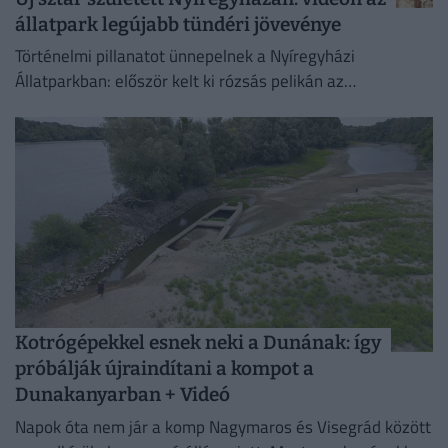
állatpark legújabb tündéri jövevénye
Történelmi pillanatot ünnepelnek a Nyíregyházi
Állatparkban: először kelt ki rózsás pelikán az
intézményben. A július 4-én született fiókát mindkét
szülő gondosan neveli, a kicsi pedig...
Kotrógépekkel esnek neki a Dunának: így
próbálják újraindítani a kompot a
Dunakanyarban + Videó
Napok óta nem jár a komp Nagymaros és Visegrád között