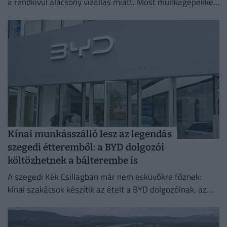
a rendkívül alacsony vízállás miatt. Most munkagépekkel
mélyítik a medret a kompkikötőnél, hogy ismét
biztonságosan...
Kínai munkásszálló lesz az legendás
szegedi étteremből: a BYD dolgozói
költözhetnek a bálterembe is
A szegedi Kék Csillagban már nem esküvőkre főznek:
kínai szakácsok készítik az ételt a BYD dolgozóinak, az
egykori bálteremből és más helyiségekből pedig
munkásszállás lehet.