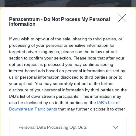
Pénzcentrum -
Do Not Process My Personal
Information
If you wish to opt-out of the sale, sharing to third parties, or
processing of your personal or sensitive information for
targeted advertising by us, please use the below opt-out
Közel húsz éve elsüllyedt kocsit halásztak
section to confirm your selection. Please note that after your
ki a Dunából a magyar hatóságok:
opt-out request is processed you may continue seeing
interest-based ads based on personal information utilized by
elképesztő, mi mindent hoz felszínre az
us or personal information disclosed to third parties prior to
alacsony vízállás
your opt-out. You may separately opt-out of the further
A mentési munkálatok során a kiérkező búvárok
disclosure of your personal information by third parties on the
IAB’s list of downstream participants. This information may
rögzítették az elsüllyedt járművet, amelyet végül a
also be disclosed by us to third parties on the
IAB’s List of
műszaki mentő csörlőjének segítségével vontattak ki a
Downstream Participants
that may further disclose it to other
partra.
third parties.
Personal Data Processing Opt Outs