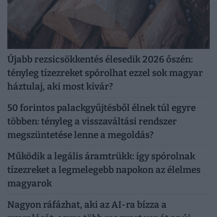
Újabb rezsicsökkentés élesedik 2026 őszén:
tényleg tízezreket spórolhat ezzel sok magyar
háztulaj, aki most kivár?
50 forintos palackgyűjtésből élnek túl egyre
többen: tényleg a visszaváltási rendszer
megszüntetése lenne a megoldás?
Működik a legális áramtrükk: így spórolnak
tízezreket a legmelegebb napokon az élelmes
magyarok
Nagyon ráfázhat, aki az AI-ra bízza a