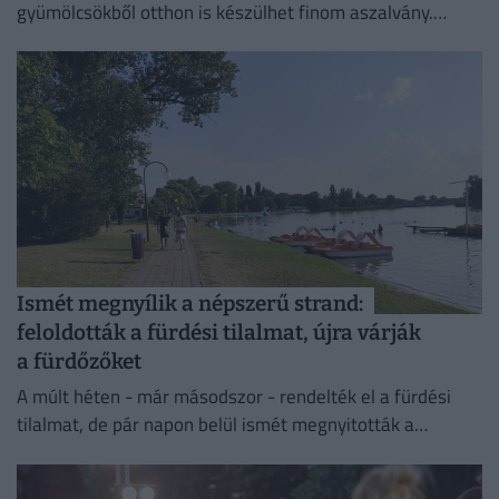
gyümölcsökből otthon is készülhet finom aszalvány.
Mutatjuk az eszközöket, árakat és tippeket.
Ismét megnyílik a népszerű strand:
feloldották a fürdési tilalmat, újra várják
a fürdőzőket
A múlt héten - már másodszor - rendelték el a fürdési
tilalmat, de pár napon belül ismét megnyitották a
strandokat. A nagy hőség, amilyen a...