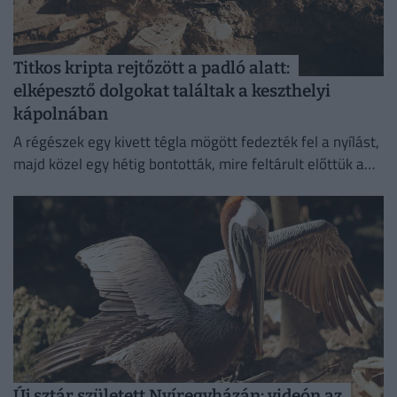
Titkos kripta rejtőzött a padló alatt:
elképesztő dolgokat találtak a keszthelyi
kápolnában
A régészek egy kivett tégla mögött fedezték fel a nyílást,
majd közel egy hétig bontották, mire feltárult előttük a
különös temetkezési hely.
Új sztár született Nyíregyházán: videón az