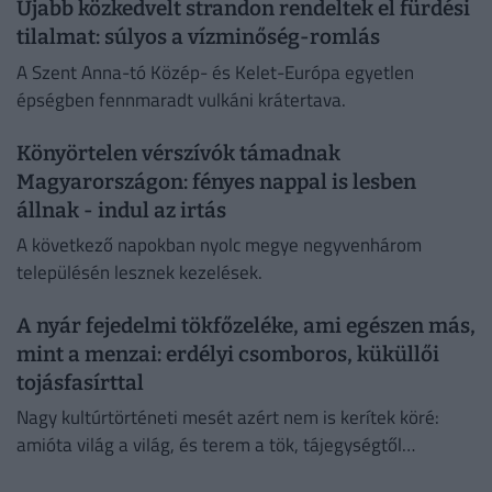
Újabb közkedvelt strandon rendeltek el fürdési
tilalmat: súlyos a vízminőség-romlás
A Szent Anna-tó Közép- és Kelet-Európa egyetlen
épségben fennmaradt vulkáni krátertava.
Könyörtelen vérszívók támadnak
Magyarországon: fényes nappal is lesben
állnak - indul az irtás
A következő napokban nyolc megye negyvenhárom
településén lesznek kezelések.
A nyár fejedelmi tökfőzeléke, ami egészen más,
mint a menzai: erdélyi csomboros, küküllői
tojásfasírttal
Nagy kultúrtörténeti mesét azért nem is kerítek köré:
amióta világ a világ, és terem a tök, tájegységtől
függetlenül annyi háziasszony esküszik a saját