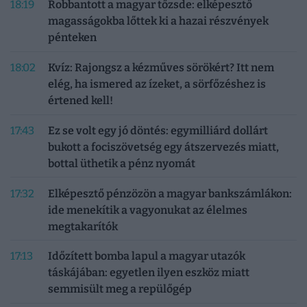
18:19
Robbantott a magyar tőzsde: elképesztő
magasságokba lőttek ki a hazai részvények
pénteken
18:02
Kvíz: Rajongsz a kézműves sörökért? Itt nem
elég, ha ismered az ízeket, a sörfőzéshez is
értened kell!
17:43
Ez se volt egy jó döntés: egymilliárd dollárt
bukott a fociszövetség egy átszervezés miatt,
bottal üthetik a pénz nyomát
17:32
Elképesztő pénzözön a magyar bankszámlákon:
ide menekítik a vagyonukat az élelmes
megtakarítók
17:13
Időzített bomba lapul a magyar utazók
táskájában: egyetlen ilyen eszköz miatt
semmisült meg a repülőgép