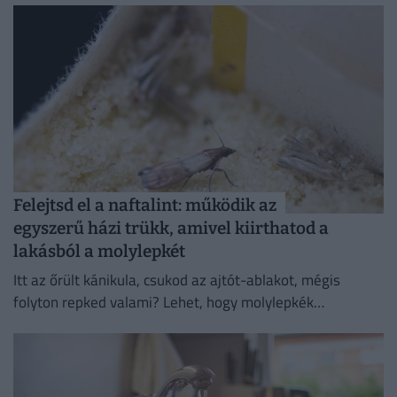
Felejtsd el a naftalint: működik az
egyszerű házi trükk, amivel kiirthatod a
lakásból a molylepkét
Itt az őrült kánikula, csukod az ajtót-ablakot, mégis
folyton repked valami? Lehet, hogy molylepkék
szaporodtak el – de melyikkel van dolgunk, és hogyan
szabadulhatsz meg...