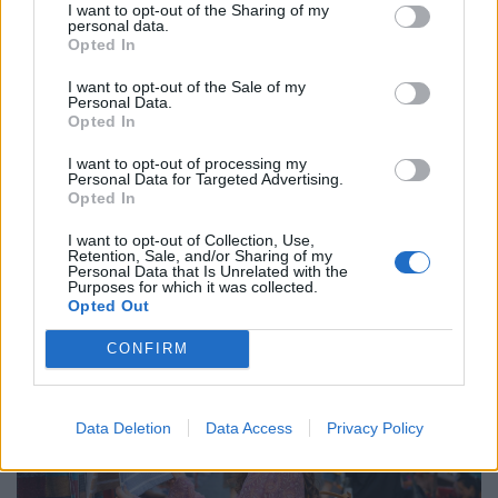
I want to opt-out of the Sharing of my
personal data.
Opted In
I want to opt-out of the Sale of my
Personal Data.
Opted In
Pesten ennyiért mit kapsz? Eladó a
I want to opt-out of processing my
legendás vidéki étterem: panorámás
Personal Data for Targeted Advertising.
Opted In
terasz és lovagi terem is jár hozzá
Ritkán kerül ilyen a piacra: 139 millióért vihető Miskolc
I want to opt-out of Collection, Use,
Retention, Sale, and/or Sharing of my
egyik rejtett gyöngyszeme, amihez lovagi étterem,
Personal Data that Is Unrelated with the
Purposes for which it was collected.
titokzatos pince és városi panoráma is jár.
Opted Out
CONFIRM
Data Deletion
Data Access
Privacy Policy