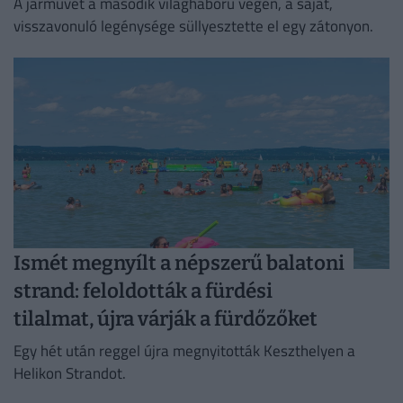
A járművet a második világháború végén, a saját,
visszavonuló legénysége süllyesztette el egy zátonyon.
Ismét megnyílt a népszerű balatoni
strand: feloldották a fürdési
tilalmat, újra várják a fürdőzőket
Egy hét után reggel újra megnyitották Keszthelyen a
Helikon Strandot.