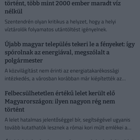
történt, több mint 2000 ember maradt víz
nélkül
Szentendrén olyan kritikus a helyzet, hogy a helyi
víztárolók folyamatos utántöltést igényelnek.
Újabb magyar település tekeri le a fényeket: így
spórolnak az energiával, megszólalt a
polgármester
A közvilágítást nem érinti az energiatakarékossági
intézkedés, a városban korábban már kiépítették az
okosrendszert.
Felbecsülhetetlen értékű lelet került elő
Magyarországon: ilyen nagyon rég nem
történt
A lelet hatalmas jelentőséggel bír, segítségével ugyanis
tovább kutathatók lesznek a római kori múlt emlékei a
környéken.