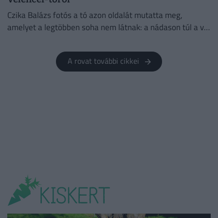
Czika Balázs fotós a tó azon oldalát mutatta meg,
amelyet a legtöbben soha nem látnak: a nádason túl a víz
visszahúzódása egészen más arcát tárja...
A rovat további cikkei