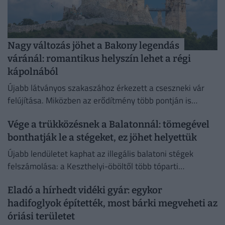
Nagy változás jöhet a Bakony legendás
váránál: romantikus helyszín lehet a régi
kápolnából
Újabb látványos szakaszához érkezett a cseszneki vár
felújítása. Miközben az erődítmény több pontján is
zajlanak a munkák, a látogatók számára új útvonalat
Vége a trükközésnek a Balatonnál: tömegével
alakítottak ki.
bonthatják le a stégeket, ez jöhet helyettük
Újabb lendületet kaphat az illegális balatoni stégek
felszámolása: a Keszthelyi-öböltől több tóparti
önkormányzat is felszólítást kapott közösségi stégek
Eladó a hírhedt vidéki gyár: egykor
kijelölésére.
hadifoglyok építették, most bárki megveheti az
óriási területet