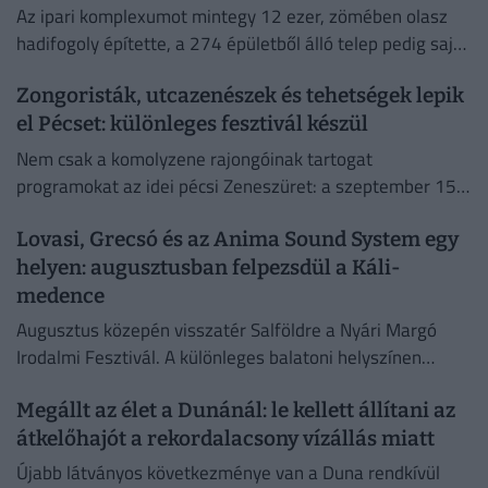
Az ipari komplexumot mintegy 12 ezer, zömében olasz
hadifogoly építette, a 274 épületből álló telep pedig saját
infrastruktúrával működő, szinte önálló városrésszé
Zongoristák, utcazenészek és tehetségek lepik
nőtte ki magát.
el Pécset: különleges fesztivál készül
Nem csak a komolyzene rajongóinak tartogat
programokat az idei pécsi Zeneszüret: a szeptember 15.
és 20. között nemzetközi zongoraverseny és utcazenei
Lovasi, Grecsó és az Anima Sound System egy
tehetségkutató is színesíti.
helyen: augusztusban felpezsdül a Káli-
medence
Augusztus közepén visszatér Salföldre a Nyári Margó
Irodalmi Fesztivál. A különleges balatoni helyszínen
beszélgetések, koncertek és családi programok is várnak.
Megállt az élet a Dunánál: le kellett állítani az
átkelőhajót a rekordalacsony vízállás miatt
Újabb látványos következménye van a Duna rendkívül