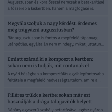
Augusztusban és kora ősszel nemcsak a betakarításé
a főszerep a kiskertben, hanem a magfogásé is.
Megválaszoljuk a nagy kérdést: érdemes
még trágyázni augusztusban?
Bár augusztusban is fontos a megfelelő tápanyag-
utánpótlás, egyáltalán nem mindegy, miket juttatunk
ki.
Emiatt szárad ki a komposzt a kertben:
sokan nem is tudják, mit rontanak el
A nyári hőségben a komposztálás egyik legfontosabb
feltétele a megfelelő nedvességtartalom, amire a
legtöbben egyáltalán nem gondolnak.
Filléres trükk a kertbe: sokan már ezt
használják a drága talajjavítók helyett
Néhány egyszerű szabály betartásával egész nyáron