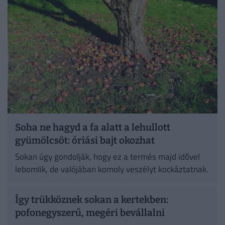
Soha ne hagyd a fa alatt a lehullott
gyümölcsöt: óriási bajt okozhat
Sokan úgy gondolják, hogy ez a termés majd idővel
lebomlik, de valójában komoly veszélyt kockáztatnak.
Így trükköznek sokan a kertekben:
pofonegyszerű, megéri bevállalni