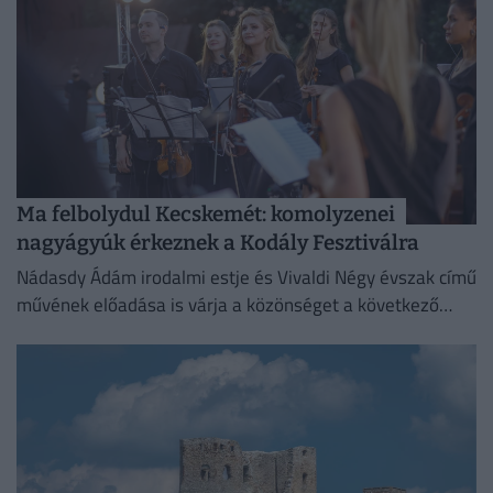
Ma felbolydul Kecskemét: komolyzenei
nagyágyúk érkeznek a Kodály Fesztiválra
Nádasdy Ádám irodalmi estje és Vivaldi Négy évszak című
művének előadása is várja a közönséget a következő
napokban Kecskeméten, az ötnapos Kodály Művészeti
Fesztiválon.