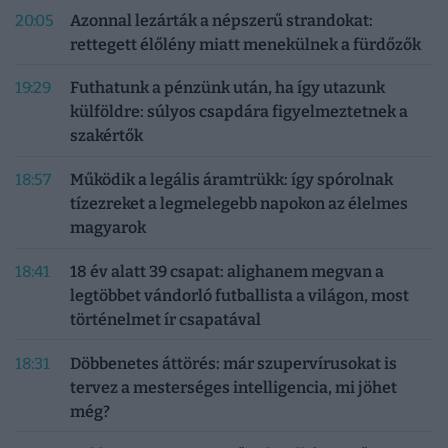
20:05
Azonnal lezárták a népszerű strandokat:
rettegett élőlény miatt menekülnek a fürdőzők
19:29
Futhatunk a pénzünk után, ha így utazunk
külföldre: súlyos csapdára figyelmeztetnek a
szakértők
18:57
Működik a legális áramtrükk: így spórolnak
tízezreket a legmelegebb napokon az élelmes
magyarok
18:41
18 év alatt 39 csapat: alighanem megvan a
legtöbbet vándorló futballista a világon, most
történelmet ír csapatával
18:31
Döbbenetes áttörés: már szupervírusokat is
tervez a mesterséges intelligencia, mi jöhet
még?