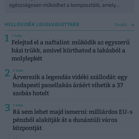
egészségesen működhet a komposztáló, amely
értékes tápanyagokkal gazdagítja a kert talaját.
HELLOVIDÉK LEGOLVASOTTABB
Tovább
1
1 hete
Felejtsd el a naftalint: működik az egyszerű
házi trükk, amivel kiirthatod a lakásból a
molylepkét
2
2 hete
Árverezik a legendás vidéki szállodát: egy
budapesti panellakás áráért vihetik a 37
szobás hotelt
3
3 hete
Rá sem lehet majd ismerni: milliárdos EU-s
pénzből alakítják át a dunántúli város
központját