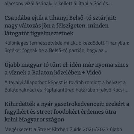
alacsony vízállásának: le kellett állítani a Göd és
Szigetmonostor között közlekedő átkelőhajót. A
Csapdába ejtik a tihanyi Belső-tó sztárjait:
problémát nem egyszerűen a sekély...
nagy változás jön a félszigeten, minden
látogatót figyelmeztetnek
Különleges természetvédelmi akció kezdődött Tihanyban:
ürgéket fognak be a Belső-tó partján, hogy az
elszaporodott állomány egy részét más élőhelyre
Újabb magyar tó tűnt el: idén már nyoma sincs
telepítsék át.
a víznek a Balaton közelében + Videó
A tavalyi állapothoz képest is tovább romlott a helyzet a
Balatonalmádi és Káptalanfüred határában fekvő Köcsi-
tónál. Videón a szomorú valóság.
Kihirdették a nyár gasztrokedvenceit: ezekért a
fagyikért és street foodokért érdemes útra
kelni Magyarországon
Megérkezett a Street Kitchen Guide 2026/2027 újabb