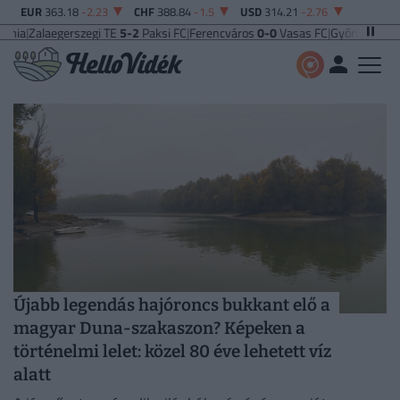
EUR
363.18
-2.23
CHF
388.84
-1.5
USD
314.21
-2.76
gerszegi TE
5-2
Paksi FC
|
Ferencváros
0-0
Vasas FC
|
Győri ETO FC
4-0
Nyíreg
Újabb legendás hajóroncs bukkant elő a
magyar Duna-szakaszon? Képeken a
történelmi lelet: közel 80 éve lehetett víz
alatt