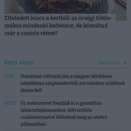
Elfeledett kincs a kertből: az őrségi tökös-
mákos mindenki kedvence, de kóstoltad
már a csutris rétest?
FRISS HÍREK
Több friss hír
21:01
Hatalmas változás jön a magyar általános
iskolákban szeptembertől: ezt minden szülőnek
látnia kell
20:33
Új módszerrel fosztják ki a gyanútlan
lakástulajdonosokat: 600 milliós
csalássorozatot állítottak meg az utolsó
pillanatban