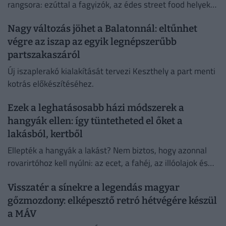
rangsora: ezúttal a fagyizók, az édes street food helyek
és a street food kategória legjobbjait választották ki. A...
Nagy változás jöhet a Balatonnál: eltűnhet
végre az iszap az egyik legnépszerűbb
partszakaszáról
Új iszaplerakó kialakítását tervezi Keszthely a part menti
kotrás előkészítéséhez.
Ezek a leghatásosabb házi módszerek a
hangyák ellen: így tüntetheted el őket a
lakásból, kertből
Ellepték a hangyák a lakást? Nem biztos, hogy azonnal
rovarirtóhoz kell nyúlni: az ecet, a fahéj, az illóolajok és
más házi praktikák is segíthetnek –...
Visszatér a sínekre a legendás magyar
gőzmozdony: elképesztő retró hétvégére készül
a MÁV