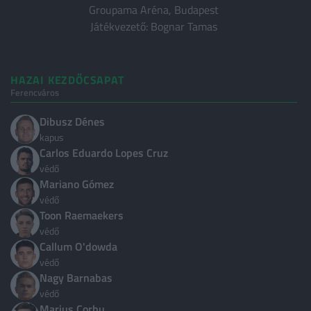
Groupama Aréna, Budapest
Bundesliga
Játékvezető: Bognar Tamas
Francia Ligue 1
Bajnokok Ligája
HAZAI KEZDŐCSAPAT
Európa Liga
Ferencváros
Nemzetek Ligája
Dibusz Dénes
LISTÁK
kapus
Carlos Eduardo Lopes Cruz
Világranglista
védő
Klub Világranglista
Mariano Gómez
védő
Magyarok külföldön
Toon Raemaekers
védő
ORSZÁGOK
Callum O'dowda
védő
Nemzetközi
24
Nagy Barnabas
védő
Magyarország
4
Marius Corbu