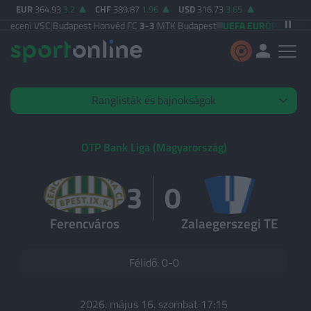
EUR
364.93
3.2
CHF
389.87
1.96
USD
316.73
3.65
ceni VSC
|
Budapest Honvéd FC
3-3
MTK Budapest
UEFA EURÓPA LIGA
Thu
Ranglisták és bajnokságok
Élő mérkőzések
OTP Bank Liga (Magyarország)
3
0
KIEMELT
Ferencváros
Zalaegerszegi TE
OTP Bank Liga
Premier League
Félidő: 0-0
Olasz Serie A
Spanyol La Liga
2026. május 16. szombat 17:15