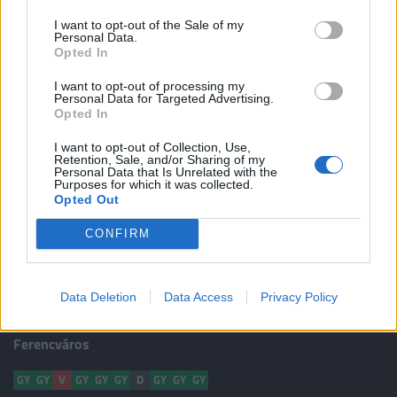
I want to opt-out of the Sale of my
Personal Data.
VENDÉG CSERÉK
Opted In
⇄
75'
Skribek Alen
Daniel Alves De Lima
I want to opt-out of processing my
Personal Data for Targeted Advertising.
⇄
75'
Maxsuell Alegria
Lucas Alfonso
Opted In
⇄
87'
Kiss Bence
Q. Tchicamboud
I want to opt-out of Collection, Use,
Retention, Sale, and/or Sharing of my
Personal Data that Is Unrelated with the
⇄
87'
João Victor
Guilherme Luiz Teixeira
Purposes for which it was collected.
Opted Out
VENDÉG SÁRGA LAPOK
CONFIRM
91'
Jose Manuel Calderon Portillo
Data Deletion
Data Access
Privacy Policy
FORMA
Ferencváros
GY
GY
V
GY
GY
GY
D
GY
GY
GY