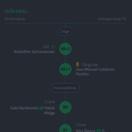
IDŐVONAL
Ferencváros
Zalaegerszegi TE
Vége
Gól
90+2
Kristoffer Zachariassen
Sárga lap
90+1
Jose Manuel Calderon
Portillo
Hosszabbítás
Csere
⇄
89
Gabi Kanikovski
Habib
Maïga
Csere
⇄
87
Kiss Bence
Q.