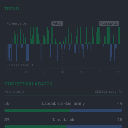
TREND
Ferencváros
Zalaegerszegi TE
0'
15'
30'
45'
60'
75'
90'
STATISZTIKAI ADATOK
Ferencváros
Zalaegerszegi TE
56
Labdabirtoklási arány
44
83
Támadások
76