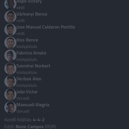
Akpe Victory
védő
Ciprus
4
Várkonyi Bence
Costa Rica
védő
1
Jose Manuel Calderon Portillo
Csehország
3
védő
Kiss Bence
Dánia
3
középpályás
Dél-Korea
3
Fabricio Amato
középpályás
Ecuador
3
Szendrei Norbert
Egyesült Arab Emírségek
középpályás
3
Skribek Alen
Több ország
középpályás
João Victor
támadó
Maxsuell Alegria
támadó
Kezdő felállás:
4-4-2
Edző:
Nuno Campos
(POR)