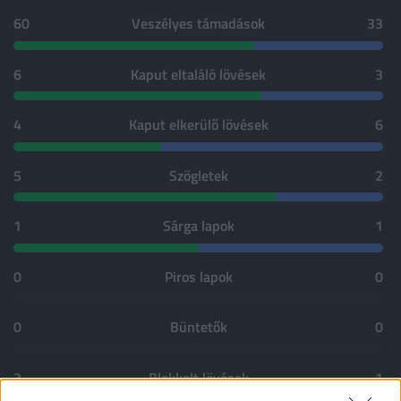
60
Veszélyes támadások
33
6
Kaput eltaláló lövések
3
4
Kaput elkerülő lövések
6
5
Szögletek
2
1
Sárga lapok
1
0
Piros lapok
0
0
Büntetők
0
3
Blokkolt lövések
1