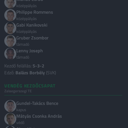
Albánia
3
középpályás
Philippe Rommens
Algéria
3
középpályás
Gabi Kanikovski
Andorra
3
középpályás
Anglia
9
Gruber Zsombor
támadó
Argentína
5
Lenny Joseph
Ausztrália
3
támadó
Kezdő felállás:
5-3-2
Ausztria
3
Edző:
Balázs Borbély
(SVK)
Azerbajdzsán
2
VENDÉG KEZDŐCSAPAT
Belgium
2
Zalaegerszegi TE
Bosznia-Hercegovina
2
Gundel-Takács Bence
Brazília
3
kapus
Mátyás Csonka András
Bulgária
3
védő
Chile
3