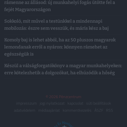
rámenne az állásod: új munkahelyi fogás ütötte fel a
fejét Magyarországon
Sokkoló, mit művel a testünkkel a mindennapi
mobilozás: észre sem vesszük, és máris kész a baj
Komoly baj is lehet abból, ha az 50 pluszos magyarok
lemondanak erről a nyáron: könnyen rámehet az
egészségük is
Készül a válságforgatókönyv a magyar munkahelyeken:
erre kötelezhetik a dolgozókat, ha elhúzódik a hőség
© 2026 Pénzcentrum
impresszum
jogi nyilatkozat
kapcsolat
süti beállítások
adatvédelem
médiaajánlat
kommentkezelés
ÁSZF
RSS