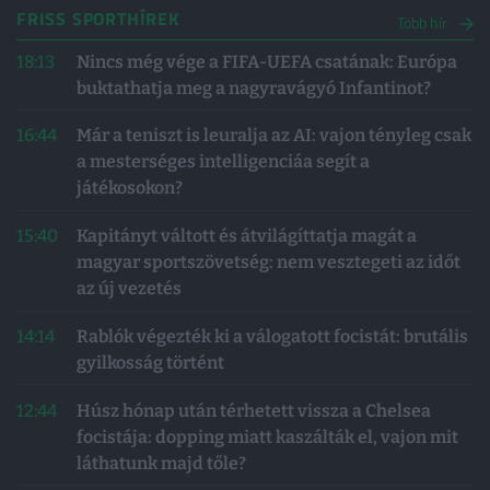
FRISS SPORTHÍREK
Több hír
18:13
Nincs még vége a FIFA-UEFA csatának: Európa
buktathatja meg a nagyravágyó Infantinot?
16:44
Már a teniszt is leuralja az AI: vajon tényleg csak
a mesterséges intelligenciáa segít a
játékosokon?
15:40
Kapitányt váltott és átvilágíttatja magát a
magyar sportszövetség: nem vesztegeti az időt
az új vezetés
14:14
Rablók végezték ki a válogatott focistát: brutális
gyilkosság történt
12:44
Húsz hónap után térhetett vissza a Chelsea
focistája: dopping miatt kaszálták el, vajon mit
láthatunk majd tőle?