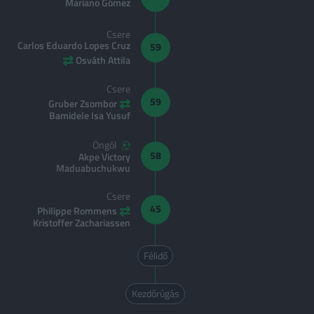
Mariano Gómez
Csere
Carlos Eduardo Lopes Cruz
59
⇄
Osváth Attila
Csere
⇄
59
Gruber Zsombor
Bamidele Isa Yusuf
Öngól
58
Akpe Victory
Maduabuchukwu
Csere
⇄
45
Philippe Rommens
Kristoffer Zachariassen
Félidő
Kezdőrúgás