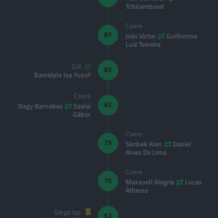
Tchicamboud
Csere
⇄
87
João Victor
Guilherme
Luiz Teixeira
Gól
83
Bamidele Isa Yusuf
Csere
⇄
82
Nagy Barnabas
Szalai
Gábor
Csere
⇄
75
Skribek Alen
Daniel
Alves De Lima
Csere
⇄
75
Maxsuell Alegria
Lucas
Alfonso
Sárga lap
62