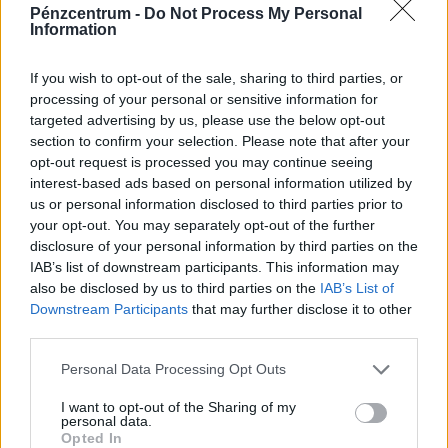
Pénzcentrum -
Do Not Process My Personal
Information
HAZAI GÓLSZERZŐK
If you wish to opt-out of the sale, sharing to third parties, or
83'
Bamidele Isa Yusuf
processing of your personal or sensitive information for
92'
Kristoffer Zachariassen
targeted advertising by us, please use the below opt-out
section to confirm your selection. Please note that after your
HAZAI CSERÉK
opt-out request is processed you may continue seeing
interest-based ads based on personal information utilized by
⇄
us or personal information disclosed to third parties prior to
45'
Philippe Rommens
Kristoffer Zachariassen
your opt-out. You may separately opt-out of the further
⇄
59'
Carlos Eduardo Lopes Cruz
Osváth Attila
disclosure of your personal information by third parties on the
IAB’s list of downstream participants. This information may
⇄
59'
Gruber Zsombor
Bamidele Isa Yusuf
also be disclosed by us to third parties on the
IAB’s List of
Downstream Participants
that may further disclose it to other
⇄
82'
Nagy Barnabas
Szalai Gábor
third parties.
⇄
89'
Gabi Kanikovski
Habib Maïga
Personal Data Processing Opt Outs
HAZAI SÁRGA LAPOK
I want to opt-out of the Sharing of my
personal data.
Opted In
62'
Mariano Gómez