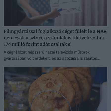
Filmgyártással foglalkozó céget fülelt le a NAV:
nem csak a sztori, a számlák is fiktívek voltak -
174 millió forint adót csaltak el
A céghálózat népszerű hazai televíziós műsorok
gyártásában volt érdekelt, és az adózásra is sajátos
forgatókönyvet talált ki.