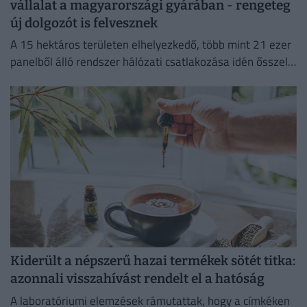
vállalat a magyarországi gyárában - rengeteg
új dolgozót is felvesznek
A 15 hektáros területen elhelyezkedő, több mint 21 ezer
panelből álló rendszer hálózati csatlakozása idén ősszel
várható.
Kiderült a népszerű hazai termékek sötét titka:
azonnali visszahívást rendelt el a hatóság
A laboratóriumi elemzések rámutattak, hogy a címkéken