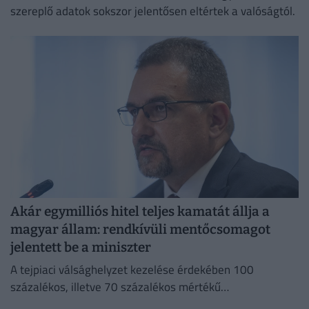
szereplő adatok sokszor jelentősen eltértek a valóságtól.
Akár egymilliós hitel teljes kamatát állja a
magyar állam: rendkívüli mentőcsomagot
jelentett be a miniszter
A tejpiaci válsághelyzet kezelése érdekében 100
százalékos, illetve 70 százalékos mértékű
kamattámogatást hirdetett Bóna Szabolcs