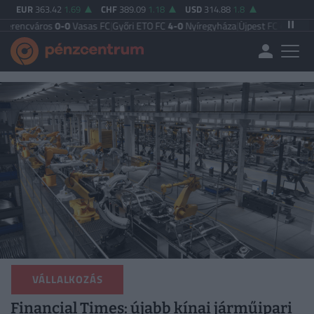
EUR
363.42
1.69
CHF
389.09
1.18
USD
314.88
1.8
s
0-0
Vasas FC
|
Győri ETO FC
4-0
Nyíregyháza
|
Újpest FC
4-2
Debreceni VSC
|
B
VÁLLALKOZÁS
Financial Times: újabb kínai járműipari