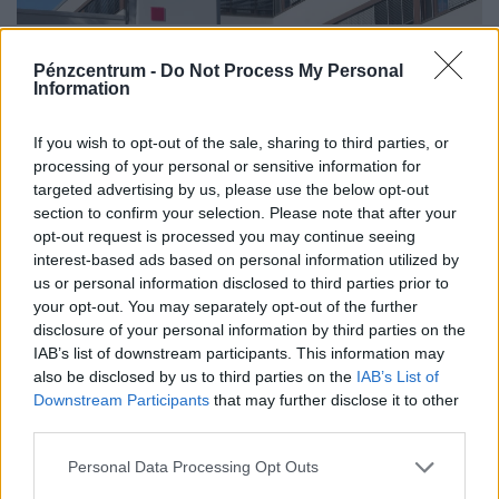
Itt vannak a friss Telekom-eredmények: így
Pénzcentrum -
Do Not Process My Personal
indul neki a következő negyedéveknek a
Information
gigacég
A Magyar Telekom összes bevétele 0,8 százalékkal,
If you wish to opt-out of the sale, sharing to third parties, or
adózott eredménye 0,5 százalékkal nőtt a második
processing of your personal or sensitive information for
targeted advertising by us, please use the below opt-out
negyedévben 2025 azonos időszakához képest.
section to confirm your selection. Please note that after your
opt-out request is processed you may continue seeing
interest-based ads based on personal information utilized by
us or personal information disclosed to third parties prior to
your opt-out. You may separately opt-out of the further
disclosure of your personal information by third parties on the
IAB’s list of downstream participants. This information may
also be disclosed by us to third parties on the
IAB’s List of
Downstream Participants
that may further disclose it to other
third parties.
Personal Data Processing Opt Outs
Brutális bírságot kapott a GVH-tól a Lidl: ezért