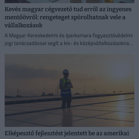
Kevés magyar cégvezető tud erről az ingyenes
mentőövről: rengeteget spórolhatnak vele a
vállalkozások
A Magyar Kereskedelmi és Iparkamara fogyasztóvédelmi
jogi tanácsadással segít a kis- és középvállalkozásoknak
megelőzni a költséges jogsértéseket.
Elképesztő fejlesztést jelentett be az amerikai