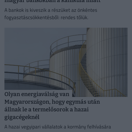
magyar bankokban a kánikula miatt
A bankok is kiveszik a részüket az önkéntes
fogyasztáscsökkentésből: rendes tőlük.
Olyan energiaválság van
Magyarországon, hogy egymás után
állnak le a termelősorok a hazai
gigacégeknél
A hazai vegyipari vállalatok a kormány felhívására