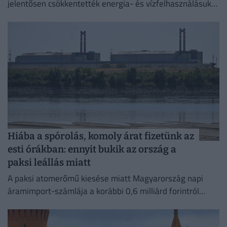
jelentősen csökkentették energia- és vízfelhasználásukat
az elmúlt időszakban,
Hiába a spórolás, komoly árat fizetünk az
esti órákban: ennyit bukik az ország a
paksi leállás miatt
A paksi atomerőmű kiesése miatt Magyarország napi
áramimport-számlája a korábbi 0,6 milliárd forintról
mintegy 4 milliárd forintra ugrott.