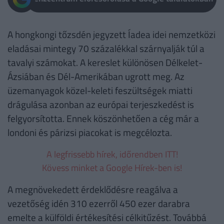
A hongkongi tőzsdén jegyzett Íadea idei nemzetközi
eladásai mintegy 70 százalékkal szárnyalják túl a
tavalyi számokat. A kereslet különösen Délkelet-
Ázsiában és Dél-Amerikában ugrott meg. Az
üzemanyagok közel-keleti feszültségek miatti
drágulása azonban az európai terjeszkedést is
felgyorsította. Ennek köszönhetően a cég már a
londoni és párizsi piacokat is megcélozta.
A legfrissebb hírek, időrendben ITT!
Kövess minket a Google Hírek-ben is!
A megnövekedett érdeklődésre reagálva a
vezetőség idén 310 ezerről 450 ezer darabra
emelte a külföldi értékesítési célkitűzést. Továbbá