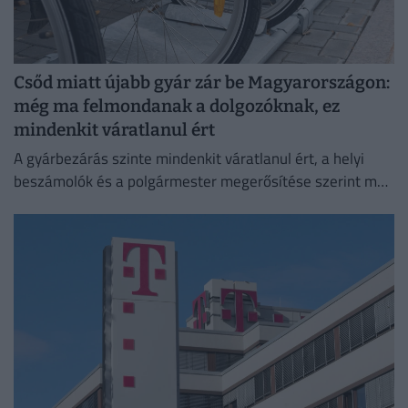
Csőd miatt újabb gyár zár be Magyarországon:
még ma felmondanak a dolgozóknak, ez
mindenkit váratlanul ért
A gyárbezárás szinte mindenkit váratlanul ért, a helyi
beszámolók és a polgármester megerősítése szerint még
a cégvezetés is csak az utolsó pillanatban értesült a
döntésről.