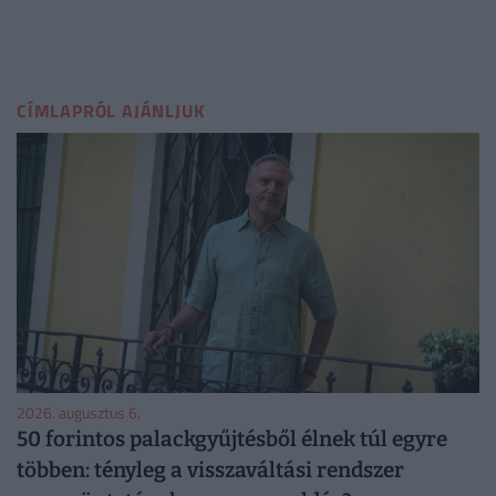
CÍMLAPRÓL AJÁNLJUK
2026. augusztus 6.
50 forintos palackgyűjtésből élnek túl egyre
többen: tényleg a visszaváltási rendszer