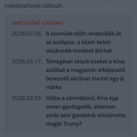
mobiltelefonok töltését.
KAPCSOLÓDÓ CIKKEINK:
2026.03.26.
A szemünk előtt rendeződik át
az autópiac: a közel-keleti
olajársokk mindent átírhat
2026.03.17.
Tömegével veszik ezeket a kínai
autókat a magyarok: elképesztő
bevezető akcióval startol egy új
márka
2026.03.03.
Hiába a vámháború, Kína épp
onnan gazdagodik, ahonnan
senki sem gondolná: elszámolta
magát Trump?