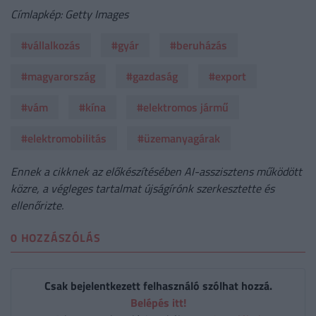
Címlapkép: Getty Images
#vállalkozás
#gyár
#beruházás
#magyarország
#gazdaság
#export
#vám
#kína
#elektromos jármű
#elektromobilitás
#üzemanyagárak
Ennek a cikknek az előkészítésében AI-asszisztens működött
közre, a végleges tartalmat újságírónk szerkesztette és
ellenőrizte.
0 HOZZÁSZÓLÁS
Csak bejelentkezett felhasználó szólhat hozzá.
Belépés itt!