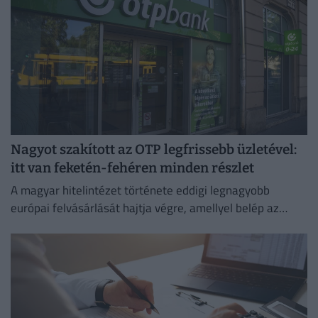
Nagyot szakított az OTP legfrissebb üzletével:
itt van feketén-fehéren minden részlet
A magyar hitelintézet története eddigi legnagyobb
európai felvásárlását hajtja végre, amellyel belép az
euróövezetbe, és kiterjeszti jelenlétét a balti piacra.