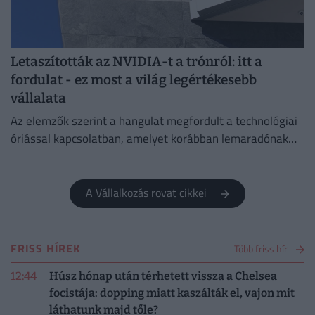
Letaszították az NVIDIA-t a trónról: itt a
fordulat - ez most a világ legértékesebb
vállalata
Az elemzők szerint a hangulat megfordult a technológiai
óriással kapcsolatban, amelyet korábban lemaradónak
tartottak a mesterséges intelligencia versenyében.
A Vállalkozás rovat cikkei
FRISS HÍREK
Több friss hír
12:44
Húsz hónap után térhetett vissza a Chelsea
focistája: dopping miatt kaszálták el, vajon mit
láthatunk majd tőle?