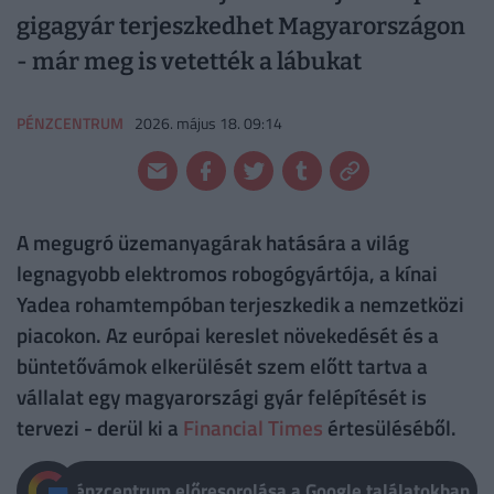
gigagyár terjeszkedhet Magyarországon
- már meg is vetették a lábukat
PÉNZCENTRUM
2026. május 18. 09:14
A megugró üzemanyagárak hatására a világ
legnagyobb elektromos robogógyártója, a kínai
Yadea rohamtempóban terjeszkedik a nemzetközi
piacokon. Az európai kereslet növekedését és a
büntetővámok elkerülését szem előtt tartva a
vállalat egy magyarországi gyár felépítését is
tervezi - derül ki a
Financial Times
értesüléséből.
Pénzcentrum előresorolása a Google találatokban