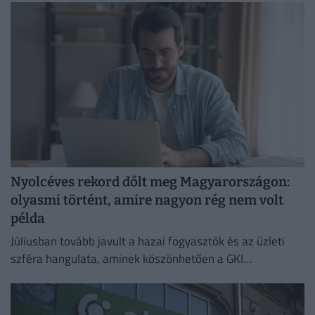
Nyolcéves rekord dőlt meg Magyarországon:
olyasmi történt, amire nagyon rég nem volt
példa
Júliusban tovább javult a hazai fogyasztók és az üzleti
szféra hangulata, aminek köszönhetően a GKI
konjunktúraindexe négy és fél éves csúcsra emelkedett.