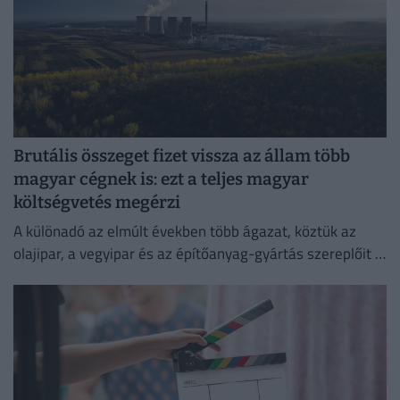
Brutális összeget fizet vissza az állam több
magyar cégnek is: ezt a teljes magyar
költségvetés megérzi
A különadó az elmúlt években több ágazat, köztük az
olajipar, a vegyipar és az építőanyag-gyártás szereplőit is
érzékenyen érintette.