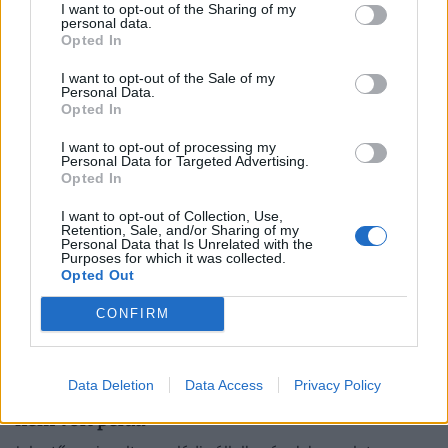
I want to opt-out of the Sharing of my
kell perkálniuk, hároméves ügy ért véget
personal data.
Opted In
A vállalat ezúttal elismerte a jogsértést, és
együttműködött a hivatallal - az ügy előzményei három
I want to opt-out of the Sale of my
Personal Data.
évre nyúlnak vissza.
Opted In
I want to opt-out of processing my
Personal Data for Targeted Advertising.
Opted In
I want to opt-out of Collection, Use,
Retention, Sale, and/or Sharing of my
Personal Data that Is Unrelated with the
Purposes for which it was collected.
Opted Out
CONFIRM
Rendkívüli bejelentést tettek a magyar családi
Data Deletion
Data Access
Privacy Policy
cégek: olyasmire készülnek, amire évek óta
nem volt példa