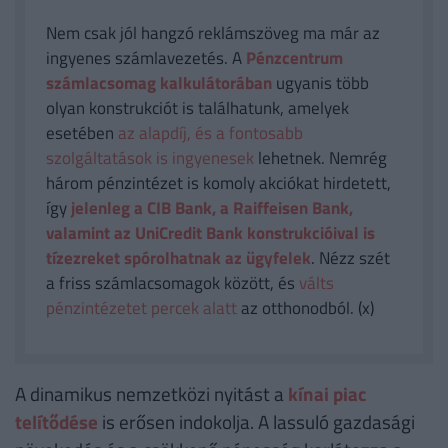
Nem csak jól hangzó reklámszöveg ma már az
ingyenes számlavezetés. A
Pénzcentrum
számlacsomag kalkulátorában
ugyanis több
olyan konstrukciót is találhatunk, amelyek
esetében
az alapdíj, és a fontosabb
szolgáltatások is ingyenesek
lehetnek. Nemrég
három pénzintézet is komoly akciókat hirdetett,
így
jelenleg a CIB Bank, a Raiffeisen Bank,
valamint az UniCredit Bank konstrukcióival is
tízezreket spórolhatnak az ügyfelek
. Nézz szét
a friss számlacsomagok között, és
válts
pénzintézetet percek alatt
az otthonodból. (x)
A dinamikus nemzetközi nyitást a
kínai piac
telítődése
is erősen indokolja. A lassuló gazdasági