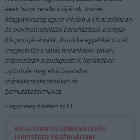
évek hazai tendenciájának, hiszen
Magyarország egyre inkább a kínai zöldipari
és elektromobilitási beruházások európai
központjává válik. A márka egyébként már
megvetette a lábát hazánkban: tavaly
márciusban a budapesti X. kerületben
nyitották meg első hivatalos
márkakereskedésüket és
bemutatótermüket.
- jegyzi meg cikkében az FT.
NULLA FORINTOS SZÁMLAVEZETÉS?
LEHETSÉGES! MEGÉRI VÁLTANI!