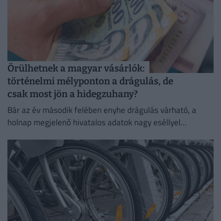
Örülhetnek a magyar vásárlók:
történelmi mélyponton a drágulás, de
csak most jön a hidegzuhany?
Bár az év második felében enyhe drágulás várható, a
holnap megjelenő hivatalos adatok nagy eséllyel
megerősítik a jegybank augusztusra tervezett
kamatvágását.