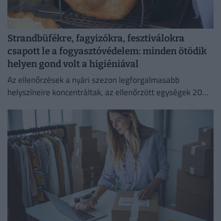
Strandbüfékre, fagyizókra, fesztiválokra
csapott le a fogyasztóvédelem: minden ötödik
helyen gond volt a higiéniával
Az ellenőrzések a nyári szezon legforgalmasabb
helyszíneire koncentráltak, az ellenőrzött egységek 20
százalékánál higiéniai hiányosságot tapasztaltak.