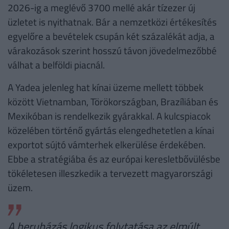
2026-ig a meglévő 3700 mellé akár tízezer új
üzletet is nyithatnak. Bár a nemzetközi értékesítés
egyelőre a bevételek csupán két százalékát adja, a
várakozások szerint hosszú távon jövedelmezőbbé
válhat a belföldi piacnál.
A Yadea jelenleg hat kínai üzeme mellett többek
között Vietnamban, Törökországban, Brazíliában és
Mexikóban is rendelkezik gyárakkal. A kulcspiacok
közelében történő gyártás elengedhetetlen a kínai
exportot sújtó vámterhek elkerülése érdekében.
Ebbe a stratégiába és az európai keresletbővülésbe
tökéletesen illeszkedik a tervezett magyarországi
üzem.
A beruházás logikus folytatása az elmúlt