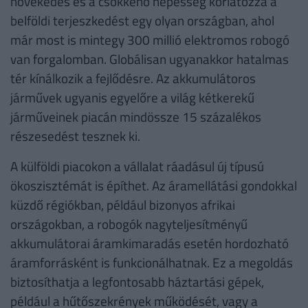
növekedés és a csökkenő népesség korlátozza a
belföldi terjeszkedést egy olyan országban, ahol
már most is mintegy 300 millió elektromos robogó
van forgalomban. Globálisan ugyanakkor hatalmas
tér kínálkozik a fejlődésre. Az akkumulátoros
járművek ugyanis egyelőre a világ kétkerekű
járműveinek piacán mindössze 15 százalékos
részesedést tesznek ki.
A külföldi piacokon a vállalat ráadásul új típusú
ökoszisztémát is építhet. Az áramellátási gondokkal
küzdő régiókban, például bizonyos afrikai
országokban, a robogók nagyteljesítményű
akkumulátorai áramkimaradás esetén hordozható
áramforrásként is funkcionálhatnak. Ez a megoldás
biztosíthatja a legfontosabb háztartási gépek,
például a hűtőszekrények működését, vagy a