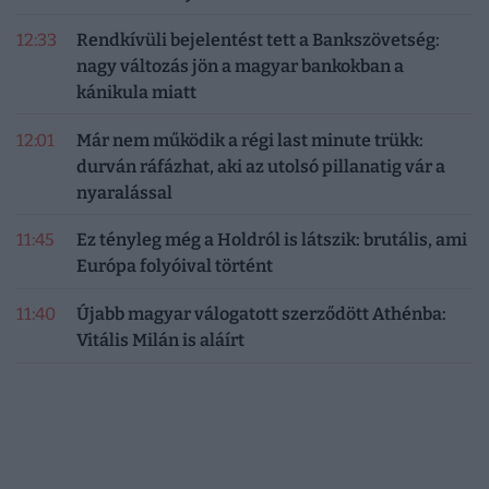
12:33
Rendkívüli bejelentést tett a Bankszövetség:
nagy változás jön a magyar bankokban a
kánikula miatt
12:01
Már nem működik a régi last minute trükk:
durván ráfázhat, aki az utolsó pillanatig vár a
nyaralással
11:45
Ez tényleg még a Holdról is látszik: brutális, ami
Európa folyóival történt
11:40
Újabb magyar válogatott szerződött Athénba:
Vitális Milán is aláírt