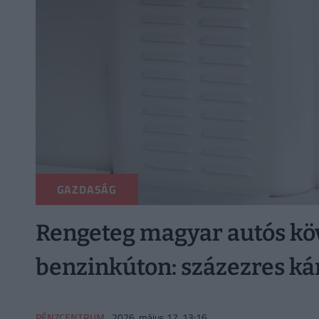
GAZDASÁG
Rengeteg magyar autós köve
benzinkúton: százezres ká
PÉNZCENTRUM
2026. május 17. 13:16