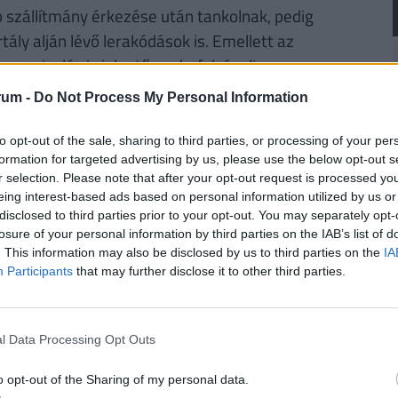
 szállítmány érkezése után tankolnak, pedig
ly alján lévő lerakódások is. Emellett az
szervizelés is jelentősen befolyásolja a
rum -
Do Not Process My Personal Information
to opt-out of the sale, sharing to third parties, or processing of your per
RINT, HA NYUGDÍJBA MEGY: EGYSZERŰ
formation for targeted advertising by us, please use the below opt-out s
r selection. Please note that after your opt-out request is processed y
eing interest-based ads based on personal information utilized by us or
rűségnek örvendenek a
nyugdíjmegtakarítási
disclosed to third parties prior to your opt-out. You may separately opt-
losure of your personal information by third parties on the IAB’s list of
ztosítás
. Mivel évtizedekre előre tekintve az
. This information may also be disclosed by us to third parties on the
IA
sincsen garancia, úgy tűnik ez időskori
Participants
that may further disclose it to other third parties.
. De
mennyi pénzhez is juthatunk egy
n védhetjük ki egy ilyen megtakarítással pénzünk
bben a cikkben
, illetve a Pénzcentrum
nyugdíj
l Data Processing Opt Outs
o opt-out of the Sharing of my personal data.