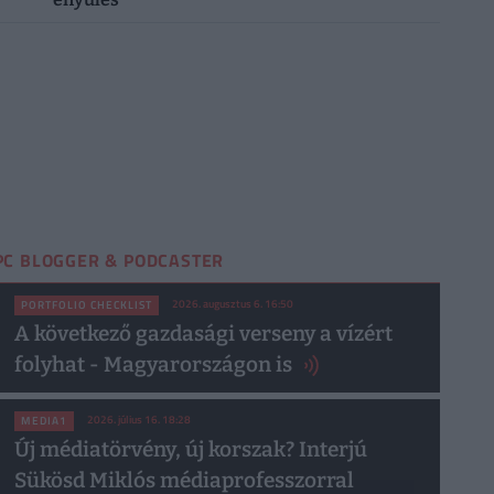
PC BLOGGER & PODCASTER
2026. augusztus 6. 16:50
PORTFOLIO CHECKLIST
A következő gazdasági verseny a vízért
folyhat - Magyarországon is
2026. július 16. 18:28
MEDIA1
Új médiatörvény, új korszak? Interjú
Sükösd Miklós médiaprofesszorral