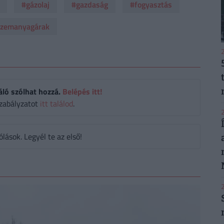
#gázolaj
#gazdaság
#fogyasztás
zemanyagárak
2
áló szólhat hozzá.
Belépés itt!
zabályzatot
itt találod
.
2
ások. Legyél te az első!
2