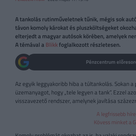
A tankolás rutinműveletnek tűnik, mégis sok aut
távon komoly károkat és pluszköltségeket okozhat
elterjedt a magyar autósok körében, amelyek nem
A témával a
Blikk
foglalkozott részletesen.
Pénzcentrum előresoro
Az egyik leggyakoribb hiba a túltankolás. Sokan a 
üzemanyagot, hogy „tele legyen a tank”. Ezzel 
visszavezető rendszer, amelynek javítása százezre
A legfrissebb hír
Kövess minket a G
Komoly problémát okozhat az is, ha valaki rendsze