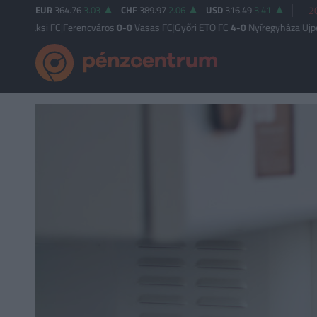
EUR
364.76
3.03
CHF
389.97
2.06
USD
316.49
3.41
2
ksi FC
|
Ferencváros
0-0
Vasas FC
|
Győri ETO FC
4-0
Nyíregyháza
|
Újpest FC
4