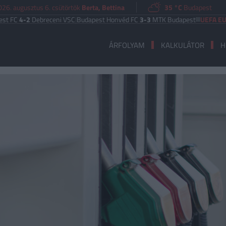
026. augusztus 6. csütörtök
Berta, Bettina
35 °C
Budapest
-2
Debreceni VSC
|
Budapest Honvéd FC
3-3
MTK Budapest
UEFA EURÓPA L
ÁRFOLYAM
KALKULÁTOR
H