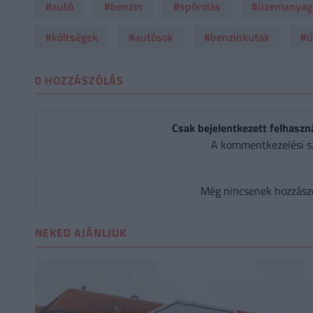
#autó
#benzin
#spórolás
#üzemanyag
#költségek
#autósok
#benzinkutak
#ü
0 HOZZÁSZÓLÁS
Csak bejelentkezett felhaszn
A kommentkezelési s
Még nincsenek hozzászól
NEKED AJÁNLJUK