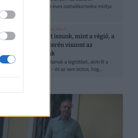
portfóliómban, mert 48 éves osztalékemelési múltja
van, és...
HOLDBLOG
| 2026. augusztus 6. 09:47
Kevesebb alkoholt iszunk, mint a régió, a
következmények terén viszont az
élbolyban vagyunk
Lehet, hogy nem azok isznak a legtöbbet, akikről a
statisztikák ezt állítják - és az sem biztos, hog...
CÍMLAPRÓL AJÁNLJUK