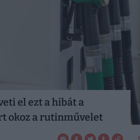
ti el ezt a hibát a
rt okoz a rutinművelet