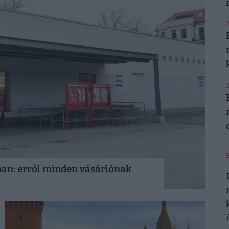
2
2
ban: erről minden vásárlónak