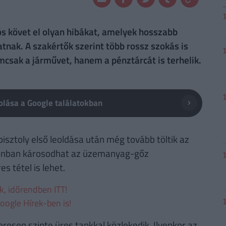
ós követ el olyan hibákat, amelyek hosszabb
nak. A szakértők szerint több rossz szokás is
csak a járművet, hanem a pénztárcát is terhelik.
lása a Google találatokban
pisztoly első leoldása után még tovább töltik az
azonban károsodhat az üzemanyag-gőz
s tétel is lehet.
ek, időrendben ITT!
oogle Hírek-ben is!
resen szinte üres tankkal közlekedik. Ilyenkor az