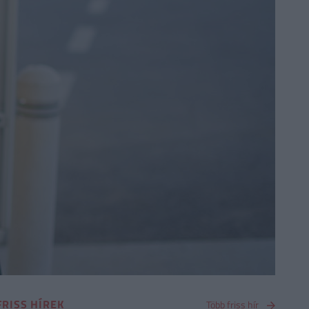
FRISS HÍREK
Több friss hír