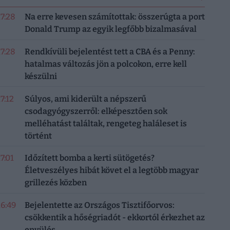
17:28
Na erre kevesen számítottak: összerúgta a port
Donald Trump az egyik legfőbb bizalmasával
17:28
Rendkívüli bejelentést tett a CBA és a Penny:
hatalmas változás jön a polcokon, erre kell
készülni
17:12
Súlyos, ami kiderült a népszerű
csodagyógyszerről: elképesztően sok
melléhatást találtak, rengeteg haláleset is
történt
17:01
Időzített bomba a kerti sütögetés?
Életveszélyes hibát követ el a legtöbb magyar
grillezés közben
16:49
Bejelentette az Országos Tisztifőorvos:
csökkentik a hőségriadót - ekkortól érkezhet az
enyülés