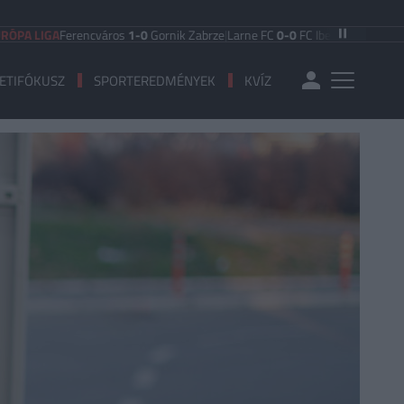
IGA
Ferencváros
1-0
Gornik Zabrze
|
Larne FC
0-0
FC Iberia 1999
|
Shamrock R
ETIFÓKUSZ
SPORTEREDMÉNYEK
KVÍZ