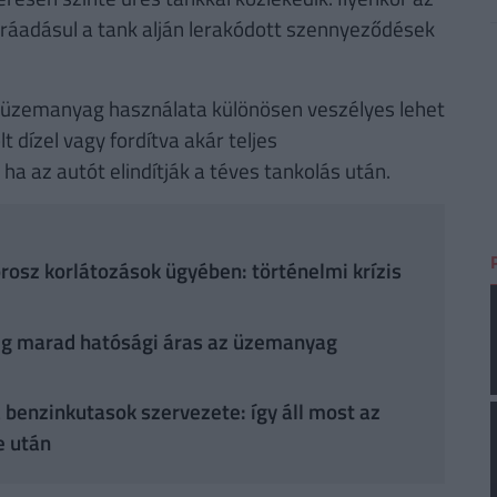
ráadásul a tank alján lerakódott szennyeződések
sz üzemanyag használata különösen veszélyes lehet
dízel vagy fordítva akár teljes
a az autót elindítják a téves tankolás után.
osz korlátozások ügyében: történelmi krízis
dig marad hatósági áras az üzemanyag
 benzinkutasok szervezete: így áll most az
e után