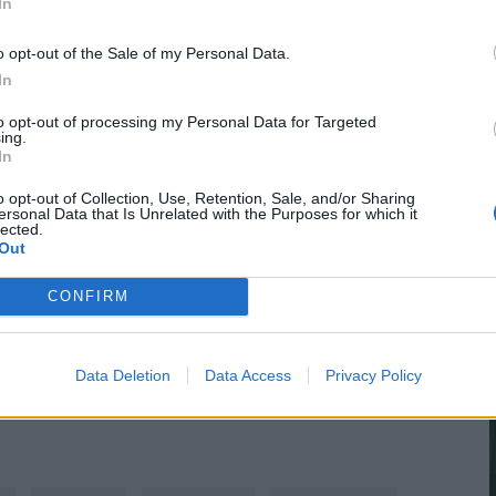
In
ösen fontos, mert az üzemanyagárak továbbra is
o opt-out of the Sale of my Personal Data.
öbb tízezer forintos pluszkiadást is jelenthetnek
In
to opt-out of processing my Personal Data for Targeted
ing.
In
álni a Pénzcentrum jövőjét!
o opt-out of Collection, Use, Retention, Sale, and/or Sharing
ersonal Data that Is Unrelated with the Purposes for which it
lected.
Egy rövid, anonim kérdőívvel szeretnénk jobban
Out
témák érdekelnek, és miben fejlődhetnénk tovább.
CONFIRM
ainkat, sőt akár új szolgáltatásokat is
 mindennapi pénzügyi döntéseidben. A kitöltés
agy segítség számunkra.
Data Deletion
Data Access
Privacy Policy