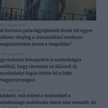
026. augusztus 6.
50 forintos palackgyűjtésből élnek túl egyre
többen: tényleg a visszaváltási rendszer
megszüntetése lenne a megoldás?
026. augusztus 5.
Így mehetsz hónapokra is szabadságra
anélkül, hogy rámenne az állásod: új
munkahelyi fogás ütötte fel a fejét
Magyarországon
026. augusztus 6.
Sokkoló, mit művel a testünkkel a
mindennapi mobilozás: észre sem vesszük, és