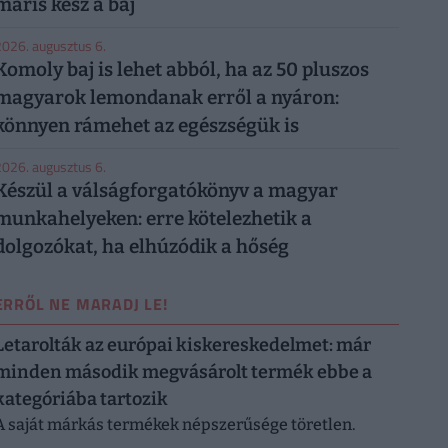
máris kész a baj
026. augusztus 6.
Komoly baj is lehet abból, ha az 50 pluszos
magyarok lemondanak erről a nyáron:
könnyen rámehet az egészségük is
026. augusztus 6.
Készül a válságforgatókönyv a magyar
munkahelyeken: erre kötelezhetik a
dolgozókat, ha elhúzódik a hőség
ERRŐL NE MARADJ LE!
Letarolták az európai kiskereskedelmet: már
minden második megvásárolt termék ebbe a
kategóriába tartozik
A saját márkás termékek népszerűsége töretlen.