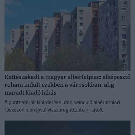
biztosítása érdekében.
Kettészakadt a magyar albérletpiac: elképesztő
roham indult ezekben a városokban, alig
maradt kiadó lakás
A ponthatárok kihirdetése után beinduló albérletpiaci
főszezon idén jóval visszafogottabban rajtolt,