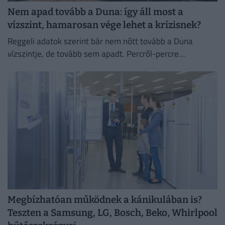
Nem apad tovább a Duna: így áll most a
vízszint, hamarosan vége lehet a krízisnek?
Reggeli adatok szerint bár nem nőtt tovább a Duna
vízszintje, de tovább sem apadt. Percről-percre
cikkünkben egész nap követjük a vízállást és mindent,
ami az...
Megbízhatóan működnek a kánikulában is?
Teszten a Samsung, LG, Bosch, Beko, Whirlpool