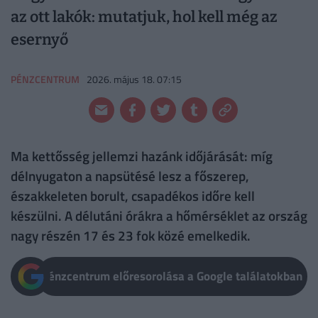
az ott lakók: mutatjuk, hol kell még az
esernyő
PÉNZCENTRUM
2026. május 18. 07:15
Ma kettősség jellemzi hazánk időjárását: míg
délnyugaton a napsütésé lesz a főszerep,
északkeleten borult, csapadékos időre kell
készülni. A délutáni órákra a hőmérséklet az ország
nagy részén 17 és 23 fok közé emelkedik.
Pénzcentrum előresorolása a Google találatokban