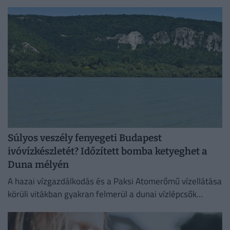
Magyarország teljes területére. Néhol már hamarabb
fellélegezhetünk.
Súlyos veszély fenyegeti Budapest
ivóvízkészletét? Időzített bomba ketyeghet a
Duna mélyén
A hazai vízgazdálkodás és a Paksi Atomerőmű vízellátása
körüli vitákban gyakran felmerül a dunai vízlépcsők
megépítése, ám a támogatók és az ellenzők egyaránt fél
évszázados,...