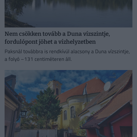
Nem csökken tovább a Duna vízszintje,
fordulópont jöhet a vízhelyzetben
Paksnál továbbra is rendkívül alacsony a Duna vízszintje,
a folyó –131 centiméteren áll.