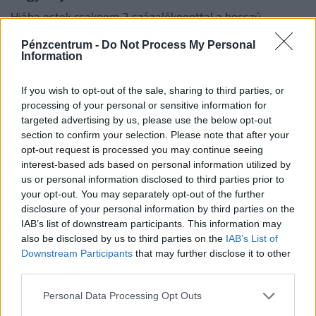
Hiába estek csaknem 2 százalékponttal a hosszú
forintkamatok az elmúlt hónapokban, a piaci lakáshitelek
Pénzcentrum -
Do Not Process My Personal
átlagkamata egyelőre alig mozdult.
Information
If you wish to opt-out of the sale, sharing to third parties, or
processing of your personal or sensitive information for
targeted advertising by us, please use the below opt-out
section to confirm your selection. Please note that after your
opt-out request is processed you may continue seeing
interest-based ads based on personal information utilized by
us or personal information disclosed to third parties prior to
your opt-out. You may separately opt-out of the further
disclosure of your personal information by third parties on the
IAB’s list of downstream participants. This information may
Pusztító hőség, lekapcsolt szaunák: most
also be disclosed by us to third parties on the
IAB’s List of
Downstream Participants
that may further disclose it to other
kiderült, lesz-e áremelés a budapesti
third parties.
fürdőkben
Lekapcsolták a szaunákat a budapesti fürdőkben és más
Personal Data Processing Opt Outs