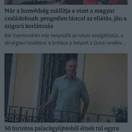
Már a honvédség szállítja a vizet a magyar
családoknak: pengeélen táncol az ellátás, jön a
szigorú korlátozás
Bár Szentendrén már helyreállt az ivóvíz-szolgáltatás, a
térségben továbbra is kritikus a helyzet a Duna rendkívül
alacsony vízállása miatt.
50 forintos palackgyűjtésből élnek túl egyre