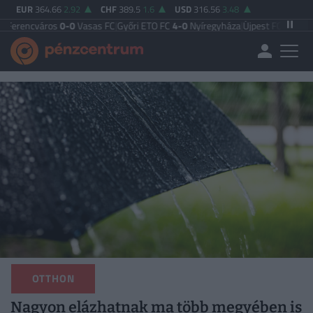
EUR
364.66
2.92
CHF
389.5
1.6
USD
316.56
3.48
os
0-0
Vasas FC
|
Győri ETO FC
4-0
Nyíregyháza
|
Újpest FC
4-2
Debreceni VSC
|
OTTHON
Nagyon elázhatnak ma több megyében is