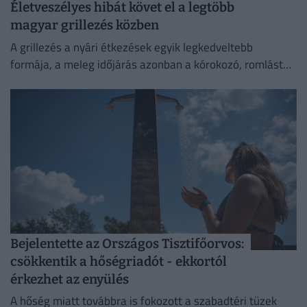
Életveszélyes hibát követ el a legtöbb
magyar grillezés közben
A grillezés a nyári étkezések egyik legkedveltebb
formája, a meleg időjárás azonban a kórokozó, romlást
okozó baktériumok gyorsabb szaporodásának is kedvez.
Bejelentette az Országos Tisztifőorvos:
csökkentik a hőségriadót - ekkortól
érkezhet az enyülés
A hőség miatt továbbra is fokozott a szabadtéri tüzek