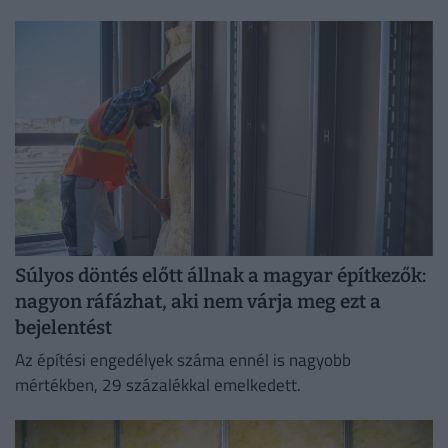
feleslegesen pazaroljuk el ivóvíz minőségű vezetékes
vízből.
Súlyos döntés előtt állnak a magyar építkezők:
nagyon ráfázhat, aki nem várja meg ezt a
bejelentést
Az építési engedélyek száma ennél is nagyobb
mértékben, 29 százalékkal emelkedett.