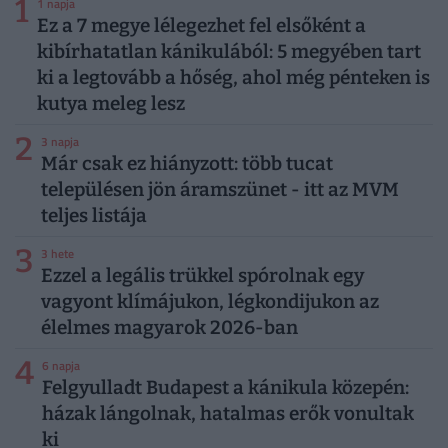
1
1 napja
Ez a 7 megye lélegezhet fel elsőként a
kibírhatatlan kánikulából: 5 megyében tart
ki a legtovább a hőség, ahol még pénteken is
kutya meleg lesz
2
3 napja
Már csak ez hiányzott: több tucat
településen jön áramszünet - itt az MVM
teljes listája
3
3 hete
Ezzel a legális trükkel spórolnak egy
vagyont klímájukon, légkondijukon az
élelmes magyarok 2026-ban
4
6 napja
Felgyulladt Budapest a kánikula közepén:
házak lángolnak, hatalmas erők vonultak
ki