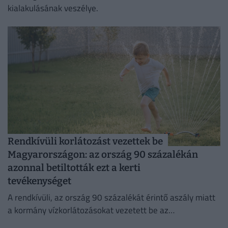
kialakulásának veszélye.
Rendkívüli korlátozást vezettek be
Magyarországon: az ország 90 százalékán
azonnal betiltották ezt a kerti
tevékenységet
A rendkívüli, az ország 90 százalékát érintő aszály miatt
a kormány vízkorlátozásokat vezetett be az
ivóvízhálózaton a folyamatos lakossági ellátás