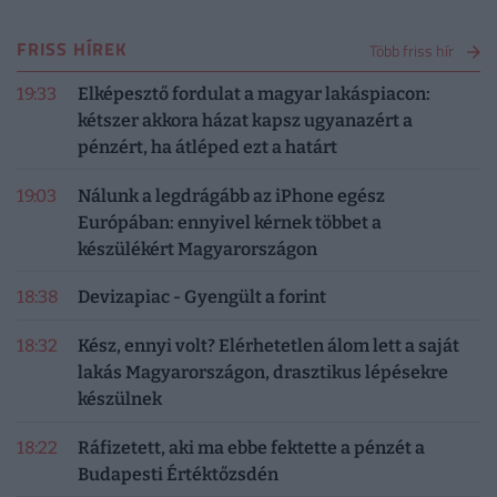
FRISS HÍREK
Több friss hír
19:33
Elképesztő fordulat a magyar lakáspiacon:
kétszer akkora házat kapsz ugyanazért a
pénzért, ha átléped ezt a határt
19:03
Nálunk a legdrágább az iPhone egész
Európában: ennyivel kérnek többet a
készülékért Magyarországon
18:38
Devizapiac - Gyengült a forint
18:32
Kész, ennyi volt? Elérhetetlen álom lett a saját
lakás Magyarországon, drasztikus lépésekre
készülnek
18:22
Ráfizetett, aki ma ebbe fektette a pénzét a
Budapesti Értéktőzsdén