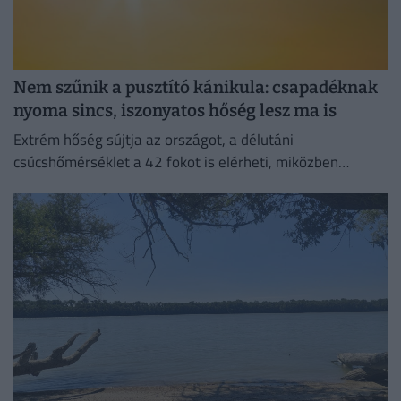
Nem szűnik a pusztító kánikula: csapadéknak
nyoma sincs, iszonyatos hőség lesz ma is
Extrém hőség sújtja az országot, a délutáni
csúcshőmérséklet a 42 fokot is elérheti, miközben
csapadékra egyáltalán nem lehet számítani.