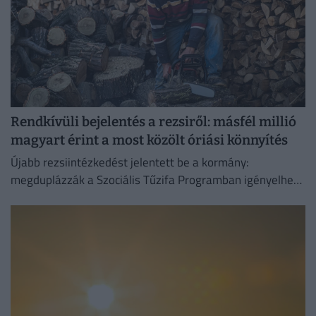
Rendkívüli bejelentés a rezsiről: másfél millió
magyart érint a most közölt óriási könnyítés
Újabb rezsiintézkedést jelentett be a kormány:
megduplázzák a Szociális Tűzifa Programban igényelhető
famennyiséget és az erre fordított költségvetési keretet.