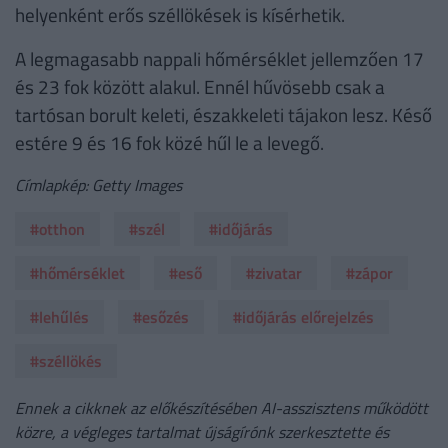
helyenként erős széllökések is kísérhetik.
A legmagasabb nappali hőmérséklet jellemzően 17
és 23 fok között alakul. Ennél hűvösebb csak a
tartósan borult keleti, északkeleti tájakon lesz. Késő
estére 9 és 16 fok közé hűl le a levegő.
Címlapkép: Getty Images
#otthon
#szél
#időjárás
#hőmérséklet
#eső
#zivatar
#zápor
#lehűlés
#esőzés
#időjárás előrejelzés
#széllökés
Ennek a cikknek az előkészítésében AI-asszisztens működött
közre, a végleges tartalmat újságírónk szerkesztette és