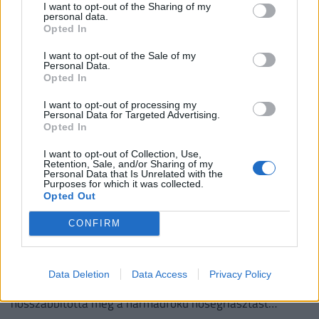
módon is takarékoskodnak, viszont jegyáremelés nem
I want to opt-out of the Sharing of my
lesz.
personal data.
Opted In
I want to opt-out of the Sale of my
Personal Data.
Opted In
I want to opt-out of processing my
Personal Data for Targeted Advertising.
Opted In
I want to opt-out of Collection, Use,
Retention, Sale, and/or Sharing of my
Personal Data that Is Unrelated with the
Purposes for which it was collected.
Opted Out
Ez a 7 megye lélegezhet fel elsőként a
kibírhatatlan kánikulából: 5 megyében tart ki
CONFIRM
a legtovább a hőség, ahol még pénteken is
kutya meleg lesz
Data Deletion
Data Access
Privacy Policy
Az országos tisztifőorvos augusztus 7-e, péntek éjfélig
hosszabbította meg a harmadfokú hőségriasztást