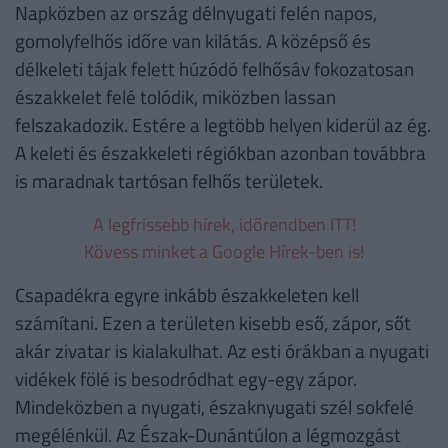
Napközben az ország délnyugati felén napos,
gomolyfelhős időre van kilátás. A középső és
délkeleti tájak felett húzódó felhősáv fokozatosan
északkelet felé tolódik, miközben lassan
felszakadozik. Estére a legtöbb helyen kiderül az ég.
A keleti és északkeleti régiókban azonban továbbra
is maradnak tartósan felhős területek.
A legfrissebb hírek, időrendben ITT!
Kövess minket a Google Hírek-ben is!
Csapadékra egyre inkább északkeleten kell
számítani. Ezen a területen kisebb eső, zápor, sőt
akár zivatar is kialakulhat. Az esti órákban a nyugati
vidékek fölé is besodródhat egy-egy zápor.
Mindeközben a nyugati, északnyugati szél sokfelé
megélénkül. Az Észak-Dunántúlon a légmozgást