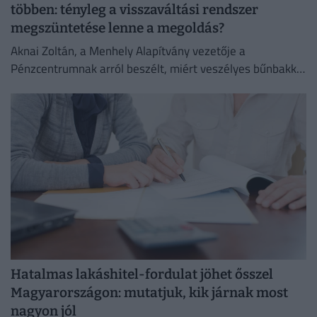
többen: tényleg a visszaváltási rendszer
megszüntetése lenne a megoldás?
Aknai Zoltán, a Menhely Alapítvány vezetője a
Pénzcentrumnak arról beszélt, miért veszélyes bűnbakká
tenni a hajléktalan embereket,
Hatalmas lakáshitel-fordulat jöhet ősszel
Magyarországon: mutatjuk, kik járnak most
nagyon jól