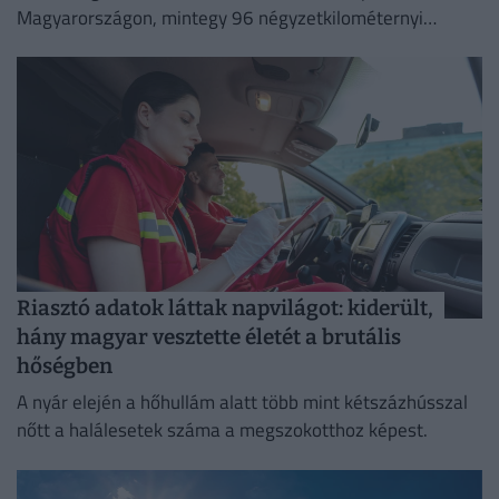
Magyarországon, mintegy 96 négyzetkilométernyi
területet emésztve fel.
Riasztó adatok láttak napvilágot: kiderült,
hány magyar vesztette életét a brutális
hőségben
A nyár elején a hőhullám alatt több mint kétszázhússzal
nőtt a halálesetek száma a megszokotthoz képest.