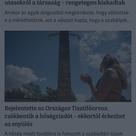
utasokról a társaság - rengetegen kiakadtak
Amikor az egyik dolgozótól megkérdezte, hogy változtak-
e a mérethatárok, azt a választ kapta, hogy a szabályok
változatlanok, de a betartatásuk szigorúbbá vált.
Bejelentette az Országos Tisztifőorvos:
csökkentik a hőségriadót - ekkortól érkezhet
az enyülés
A hőség miatt továbbra is fokozott a szabadtéri tüzek