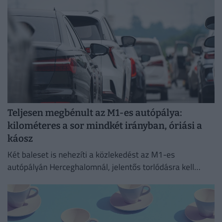
Teljesen megbénult az M1-es autópálya:
kilométeres a sor mindkét irányban, óriási a
káosz
Két baleset is nehezíti a közlekedést az M1-es
autópályán Herceghalomnál, jelentős torlódásra kell
készülni mindkét irányba.