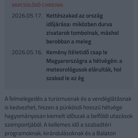
KAPCSOLÓDÓ CIKKEINK:
2026.05.17.
Kettészakad az ország
időjárása: miközben durva
zivatarok tombolnak, máshol
berobban a meleg
2026.05.16.
Kemény ítéletidő csap le
Magyarországra a hétvégén: a
meteorológusok elárulták, hol
szakad le az ég
A felmelegedés a turizmusnak és a vendéglátásnak
is kedvezhet, hiszen a pünkösdi hosszú hétvége
hagyományosan kiemelt időszak a belföldi utazások
szempontjából. A kellemes idő a szabadtéri
programoknak, kirándulásoknak és a Balaton