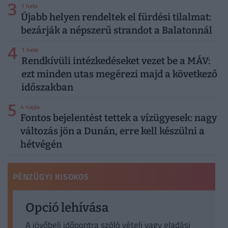
3
1 hete
Újabb helyen rendeltek el fürdési tilalmat:
bezárják a népszerű strandot a Balatonnál
4
1 hete
Rendkívüli intézkedéseket vezet be a MÁV:
ezt minden utas megérezi majd a következő
időszakban
5
4 napja
Fontos bejelentést tettek a vízügyesek: nagy
változás jön a Dunán, erre kell készülni a
hétvégén
PÉNZÜGYI KISOKOS
Opció lehívása
A jövőbeli időpontra szóló vételi vagy eladási