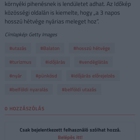
környéki pihenésnek is lendületet adhat. Az Időkép
közösségi oldalán is kiemelte, hogy „a 3 napos
hosszú hétvége nyárias meleget hoz”.
Címlapkép: Getty Images
#utazás
#Balaton
#hosszú hétvége
#turizmus
#időjárás
#vendéglátás
#nyár
#pünkösd
#időjárás előrejelzés
#belföldi nyaralás
#belföldi utazás
0 HOZZÁSZÓLÁS
Csak bejelentkezett felhasználó szólhat hozzá.
Belépés itt!