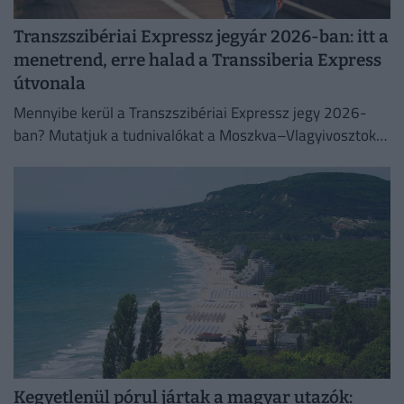
Transzszibériai Expressz jegyár 2026-ban: itt a
menetrend, erre halad a Transsiberia Express
útvonala
Mennyibe kerül a Transzszibériai Expressz jegy 2026-
ban? Mutatjuk a tudnivalókat a Moszkva–Vlagyivosztok
útvonalról, árakról és vásárlási lehetőségekről.
Kegyetlenül pórul jártak a magyar utazók: