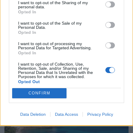
I want to opt-out of the Sharing of my
personal data.
Opted In
I want to opt-out of the Sale of my
Personal Data.
Megérkezett az enyhülés: mutatjuk, hol
Opted In
várhatók záporok és zivatarok ma
I want to opt-out of processing my
A lehűlést záporok, zivatarok kísérik, amelyek többfelé
Personal Data for Targeted Advertising.
Opted In
felhőszakadást, jégesőt és viharos széllökéseket is
okozhatnak.
I want to opt-out of Collection, Use,
Retention, Sale, and/or Sharing of my
Personal Data that Is Unrelated with the
Purposes for which it was collected.
Opted Out
CONFIRM
Data Deletion
Data Access
Privacy Policy