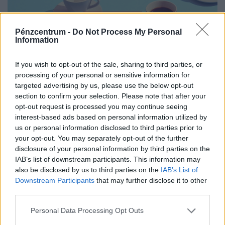
Pénzcentrum -
Do Not Process My Personal
Information
If you wish to opt-out of the sale, sharing to third parties, or
processing of your personal or sensitive information for
targeted advertising by us, please use the below opt-out
Péntek reggeli túlélőcsomag: időjárás, hírek,
section to confirm your selection. Please note that after your
árfolyamok, névnap (2026. augusztus 7.)
opt-out request is processed you may continue seeing
interest-based ads based on personal information utilized by
A Pénzcentrum 2026. augusztus 7.-i hírösszefoglalója,
us or personal information disclosed to third parties prior to
deviza árfolyamai, heti akciók és várható időjárás egy
your opt-out. You may separately opt-out of the further
helyen!
disclosure of your personal information by third parties on the
IAB’s list of downstream participants. This information may
also be disclosed by us to third parties on the
IAB’s List of
Downstream Participants
that may further disclose it to other
third parties.
Personal Data Processing Opt Outs