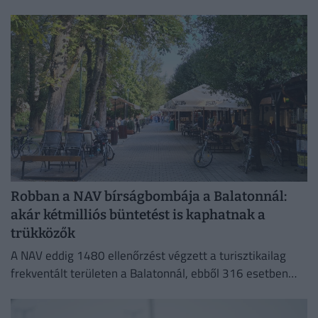
Robban a NAV bírságbombája a Balatonnál:
akár kétmilliós büntetést is kaphatnak a
trükközők
A NAV eddig 1480 ellenőrzést végzett a turisztikailag
frekventált területen a Balatonnál, ebből 316 esetben
tárt fel szabálytalanságot.