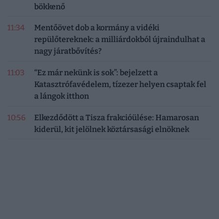
bökkenő
11:34
Mentőövet dob a kormány a vidéki
repülőtereknek: a milliárdokból újraindulhat a
nagy járatbővítés?
11:03
“Ez már nekünk is sok”: bejelzett a
Katasztrófavédelem, tízezer helyen csaptak fel
a lángok itthon
10:56
Elkezdődött a Tisza frakcióülése: Hamarosan
kiderül, kit jelölnek köztársasági elnöknek