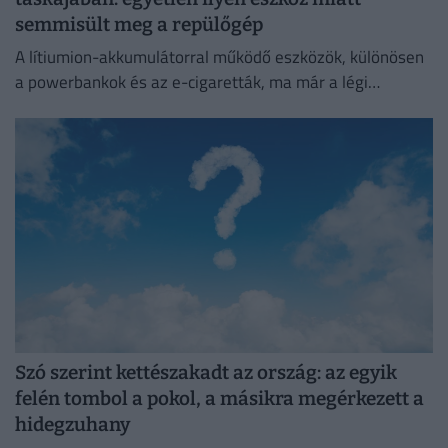
semmisült meg a repülőgép
A lítiumion-akkumulátorral működő eszközök, különösen
a powerbankok és az e-cigaretták, ma már a légi
közlekedés egyik legnagyobb biztonsági kockázatát
jelentik.
Szó szerint kettészakadt az ország: az egyik
felén tombol a pokol, a másikra megérkezett a
hidegzuhany