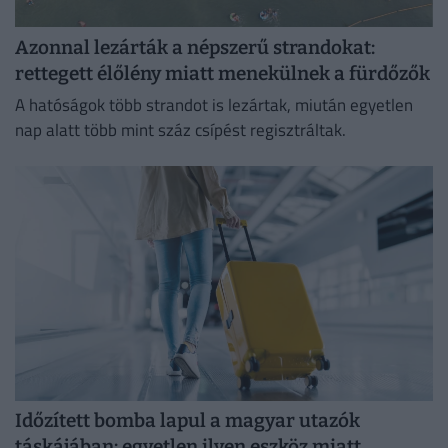
Azonnal lezárták a népszerű strandokat:
rettegett élőlény miatt menekülnek a fürdőzők
A hatóságok több strandot is lezártak, miután egyetlen
nap alatt több mint száz csípést regisztráltak.
Időzített bomba lapul a magyar utazók
táskájában: egyetlen ilyen eszköz miatt