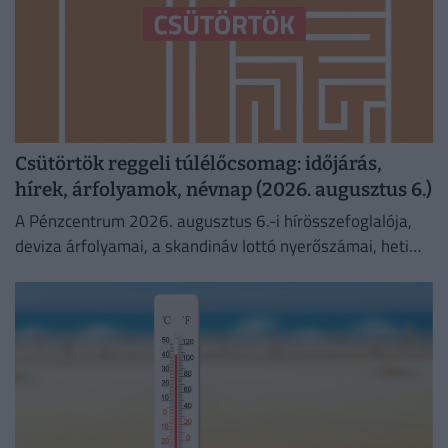
Csütörtök reggeli túlélőcsomag: időjárás,
hírek, árfolyamok, névnap (2026. augusztus 6.)
A Pénzcentrum 2026. augusztus 6.-i hírösszefoglalója,
deviza árfolyamai, a skandináv lottó nyerőszámai, heti
akciók és várható időjárás egy helyen!