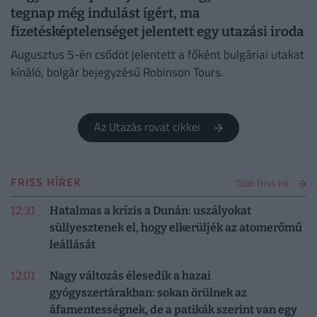
tegnap még indulást ígért, ma
fizetésképtelenséget jelentett egy utazási iroda
Augusztus 5-én csődöt jelentett a főként bulgáriai utakat
kínáló, bolgár bejegyzésű Robinson Tours.
Az Utazás rovat cikkei
FRISS HÍREK
Több friss hír
12:31
Hatalmas a krízis a Dunán: uszályokat
süllyesztenek el, hogy elkerüljék az atomerőmű
leállását
12:01
Nagy változás élesedik a hazai
gyógyszertárakban: sokan örülnek az
áfamentességnek, de a patikák szerint van egy