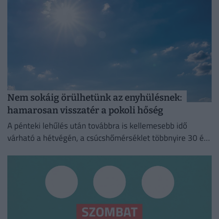
Nem sokáig örülhetünk az enyhülésnek:
hamarosan visszatér a pokoli hőség
A pénteki lehűlés után továbbra is kellemesebb idő
várható a hétvégén, a csúcshőmérséklet többnyire 30 és
35 fok között alakul.