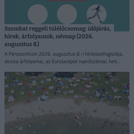
Szombat reggeli túlélőcsomag: időjárás,
hírek, árfolyamok, névnap (2026.
augusztus 8.)
A Pénzcentrum 2026. augusztus 8.-i hírösszefoglalója,
deviza árfolyamai, az EuroJackpot nyerőszámai, heti
akciók és várható időjárás egy helyen!