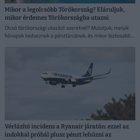
Mikor a legolcsóbb Törökország? Eláruljuk,
mikor érdemes Törökországba utazni
Olcsó törökországi utazást szeretnél? Mutatjuk, melyik
hónapok kedveznek a pénztárcának, és mikor biztosabb a
strandszezon.
Vérlázító incidens a Ryanair járatán: ezzel az
indokkal próbál plusz pénzt lehúzni az