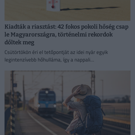
Kiadták a riasztást: 42 fokos pokoli hőség csap
le Magyarországra, történelmi rekordok
dőltek meg
Csütörtökön éri el tetőpontját az idei nyár egyik
legintenzívebb hőhulláma, így a nappali
csúcshőmérséklet akár a 42 Celsius-fokot is elérheti.