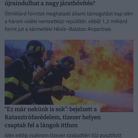
újraindulhat a nagy járatbővítés?
Ötmilliárd forintot meghaladó állami támogatást kap idén
a három vidéki nemzetközi repülőtér, ebből 1,2 milliárd
forint jut a sármelléki Hévíz–Balaton Airportnak.
“Ez már nekünk is sok”: bejelzett a
Katasztrófavédelem, tízezer helyen
csaptak fel a lángok itthon
Idén eddig csaknem tízezer szabadtéri tűz pusztított