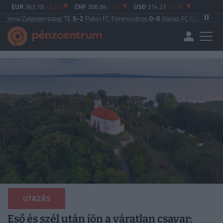
EUR
363.18
-2.23
CHF
388.84
-1.5
USD
314.21
-2.76
alaegerszegi TE
5-2
Paksi FC
|
Ferencváros
0-0
Vasas FC
|
Győri ETO FC
4-0
Ny
UTAZÁS
Eső és szél után jön a váratlan csavar: