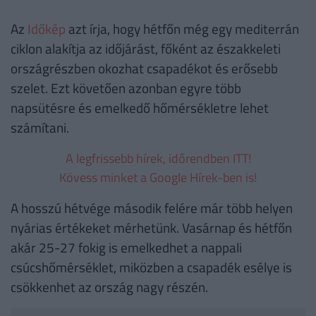
Az
Időkép
azt írja, hogy hétfőn még egy mediterrán
ciklon alakítja az időjárást, főként az északkeleti
országrészben okozhat csapadékot és erősebb
szelet. Ezt követően azonban egyre több
napsütésre és emelkedő hőmérsékletre lehet
számítani.
A legfrissebb hírek, időrendben ITT!
Kövess minket a Google Hírek-ben is!
A hosszú hétvége második felére már több helyen
nyárias értékeket mérhetünk. Vasárnap és hétfőn
akár 25-27 fokig is emelkedhet a nappali
csúcshőmérséklet, miközben a csapadék esélye is
csökkenhet az ország nagy részén.