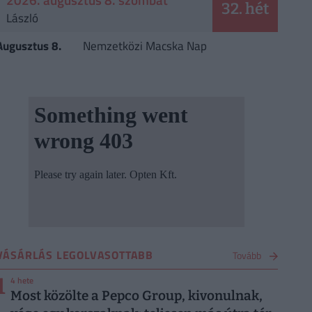
32. hét
László
Augusztus 8.
Nemzetközi Macska Nap
VÁSÁRLÁS LEGOLVASOTTABB
Tovább
1
4 hete
Most közölte a Pepco Group, kivonulnak,