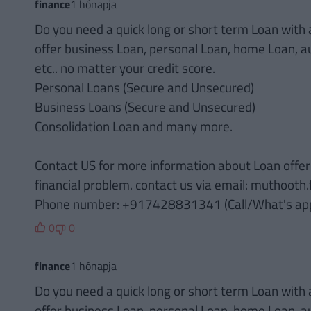
finance
1 hónapja
Do you need a quick long or short term Loan with a
offer business Loan, personal Loan, home Loan, a
etc.. no matter your credit score.
Personal Loans (Secure and Unsecured)
Business Loans (Secure and Unsecured)
Consolidation Loan and many more.
Contact US for more information about Loan offer 
financial problem. contact us via email: muthoot
Phone number: +917428831341 (Call/What's ap
0
0
finance
1 hónapja
Do you need a quick long or short term Loan with a
offer business Loan, personal Loan, home Loan, a