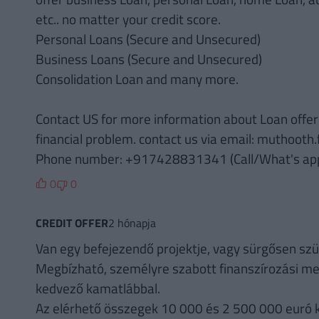
etc.. no matter your credit score.
Personal Loans (Secure and Unsecured)
Business Loans (Secure and Unsecured)
Consolidation Loan and many more.
Contact US for more information about Loan offer 
financial problem. contact us via email: muthoot
Phone number: +917428831341 (Call/What's ap
0
0
CREDIT OFFER
2 hónapja
Van egy befejezendő projektje, vagy sürgősen sz
Megbízható, személyre szabott finanszírozási meg
kedvező kamatlábbal.
Az elérhető összegek 10 000 és 2 500 000 euró 