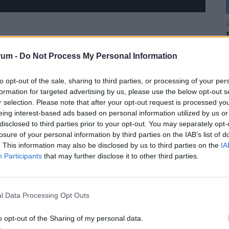
2
ötte álló emberek és döntések logikáját is
 és milyen növényekkel dolgozik a beszállító.
rum -
Do Not Process My Personal Information
 az Aldival, hogyan indult, milyen tételeket
to opt-out of the sale, sharing to third parties, or processing of your per
okon túl eljut-e a friss áru külföldre is – illetve
2
formation for targeted advertising by us, please use the below opt-out s
r selection. Please note that after your opt-out request is processed y
eing interest-based ads based on personal information utilized by us or
disclosed to third parties prior to your opt-out. You may separately opt-
 modern megoldások segítik a gyors, mégis stabil
losure of your personal information by third parties on the IAB’s list of
él vagy a digitális nyomon követésnél, miközben
. This information may also be disclosed by us to third parties on the
IA
2
döntenek magyar forrás mellett, mitől válhat valaki
Participants
that may further disclose it to other third parties.
en ellenőrzések szűrik ki, ami nem üti meg a
l Data Processing Opt Outs
2
o opt-out of the Sharing of my personal data.