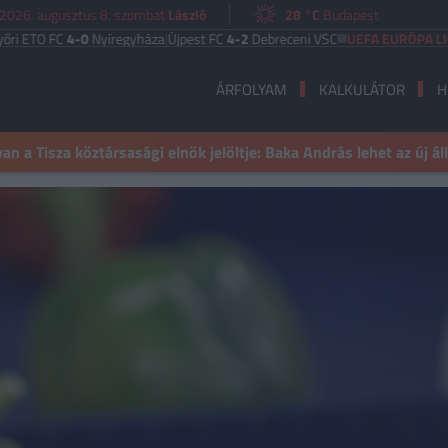
2026. augusztus 8. szombat
László
28 °C
Budapest
O FC
4-0
Nyíregyháza
|
Újpest FC
4-2
Debreceni VSC
UEFA EURÓPA LIGA
Benf
ÁRFOLYAM
KALKULÁTOR
H
n a Tisza köztársasági elnök jelöltje: Baka András lehet az új á