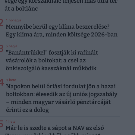
vége egy korszaknak: teljesen más útra tér
át a boltlánc
2
1 hónapja
Mennyibe kerül egy klíma beszerelése?
Egy klíma ára, minden költsége 2026-ban
3
5 napja
"Banántrükkel" fosztják ki rafinált
vásárolók a boltokat: a csel az
önkiszolgáló kasszáknál működik
4
1 hete
Napokon belül óriási fordulat jön a hazai
boltokban: élesedik az új uniós jogszabály
– minden magyar vásárló pénztárcáját
érinti ez a dolog
5
4 hete
Már le is szedte a sápot a NAV az első