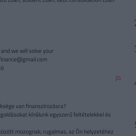
and we will solve your
h.finance@gmail.com
p)
üksége van finanszírozásra?
oldásokat kínálunk egyszerű feltételekkel és
között mozognak, rugalmas, az Ön helyzetéhez