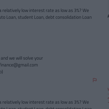
 relatively low interest rate as low as 3%? We
uto Loan, student Loan, debt consolidation Loan
and we will solve your
h.finance@gmail.com
p)
 relatively low interest rate as low as 3%? We
uto Loan, student Loan, debt consolidation Loan