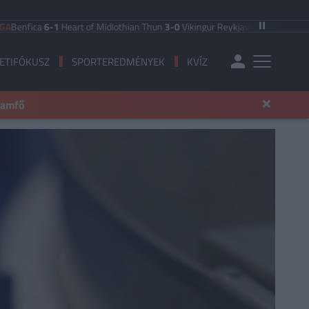
ica
6-1
Heart of Midlothian
|
Thun
3-0
Vikingur Reykjavik
|
PAOK Saloniki
0-1
A
ETIFÓKUSZ
SPORTEREDMÉNYEK
KVÍZ
×
llamfő