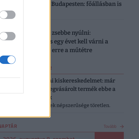
hét alatt 2026-ban Budapesten: főállásban is
durván megéri
026. augusztus 8.
Nem elég mélyen a zsebbe nyúlni:
magánellátásban is egy évet kell várni a
magyar férfiaknak erre a műtétre
ERRŐL NE MARADJ LE!
Letarolták az európai kiskereskedelmet: már
minden második megvásárolt termék ebbe a
kategóriába tartozik
A saját márkás termékek népszerűsége töretlen.
NAPTÁR
Tovább
2026. augusztus 8. szombat