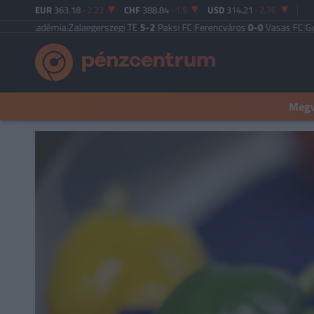
EUR
363.18
-2.23
CHF
388.84
-1.5
USD
314.21
-2.76
kadémia
|
Zalaegerszegi TE
5-2
Paksi FC
|
Ferencváros
0-0
Vasas FC
|
Győri ET
Megva