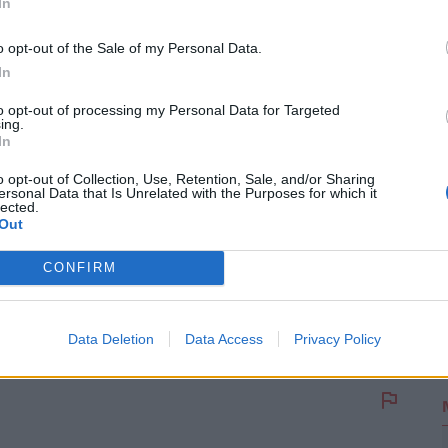
z
Aldi Magyarország
támogatta
In
kedelem
#csomagolás
#paprika
o opt-out of the Sale of my Personal Data.
In
2
to opt-out of processing my Personal Data for Targeted
ing.
In
o opt-out of Collection, Use, Retention, Sale, and/or Sharing
ersonal Data that Is Unrelated with the Purposes for which it
lected.
áló szólhat hozzá.
Belépés itt!
Out
zabályzatot
itt találod
.
CONFIRM
! Vegye fel a kapcsolatot Herbert Gronemeyerrel
Data Deletion
Data Access
Privacy Policy
hez.