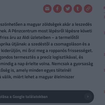
köszönhetően a magyar zöldségek akár a leszedés
tnek. A Pénzcentrum most lépésről lépésre követi
friss áru az Aldi üzleteiben – a termelőtől
paprika útjának: a szedéstől a csomagoláson és a
 kiderüljön, mi őrzi meg a roppanós frissességet.
 gondos termesztés a precíz logisztikával, és
 mindig a nap érlelte volna. Nemcsak a gyorsaság
tőség is, amely minden egyes tételnél
 válik, miért lehet a magyar élelmiszer
lása a Google találatokban