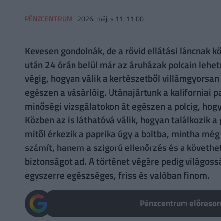
PÉNZCENTRUM
2026. május 11. 11:00
Kevesen gondolnák, de a rövid ellátási láncnak 
után 24 órán belül már az áruházak polcain lehe
végig, hogyan válik a kertészetből villámgyorsan 
egészen a vásárlóig. Utánajártunk a kaliforniai 
minőségi vizsgálatokon át egészen a polcig, hogy
Közben az is láthatóvá válik, hogyan találkozik a
mitől érkezik a paprika úgy a boltba, mintha még
számít, hanem a szigorú ellenőrzés és a követhe
biztonságot ad. A történet végére pedig világossá
egyszerre egészséges, friss és valóban finom.
Pénzcentrum előresoro