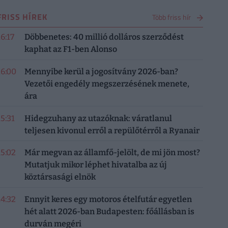
FRISS HÍREK
Több friss hír
16:17
Döbbenetes: 40 millió dolláros szerződést
kaphat az F1-ben Alonso
16:00
Mennyibe kerül a jogosítvány 2026-ban?
Vezetői engedély megszerzésének menete,
ára
15:31
Hidegzuhany az utazóknak: váratlanul
teljesen kivonul erről a repülőtérről a Ryanair
15:02
Már megvan az államfő-jelölt, de mi jön most?
Mutatjuk mikor léphet hivatalba az új
köztársasági elnök
14:32
Ennyit keres egy motoros ételfutár egyetlen
hét alatt 2026-ban Budapesten: főállásban is
durván megéri