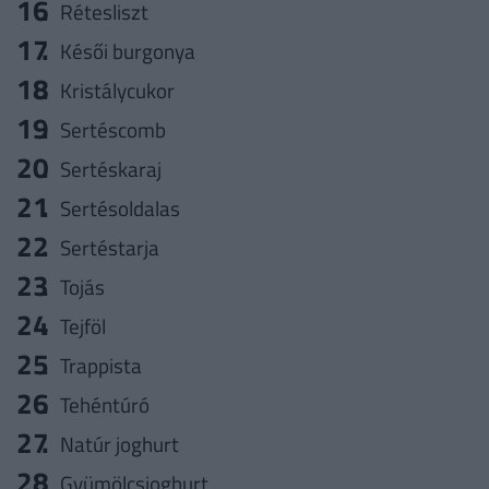
Rétesliszt
Késői burgonya
Kristálycukor
Sertéscomb
Sertéskaraj
Sertésoldalas
Sertéstarja
Tojás
Tejföl
Trappista
Tehéntúró
Natúr joghurt
Gyümölcsjoghurt