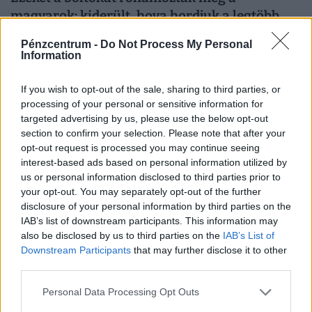
magyarok: kiderült, hova hordjuk a legtöbb
pénzt
Pénzcentrum -
Do Not Process My Personal
A kiskereskedelmi forgalom az előző év azonos időszakit
Information
3,0%-kal haladta meg, az előző hónaphoz képest 0,4%-
kal mérséklődött
If you wish to opt-out of the sale, sharing to third parties, or
processing of your personal or sensitive information for
targeted advertising by us, please use the below opt-out
section to confirm your selection. Please note that after your
opt-out request is processed you may continue seeing
interest-based ads based on personal information utilized by
us or personal information disclosed to third parties prior to
your opt-out. You may separately opt-out of the further
disclosure of your personal information by third parties on the
IAB’s list of downstream participants. This information may
also be disclosed by us to third parties on the
IAB’s List of
Downstream Participants
that may further disclose it to other
third parties.
Ezekben a magyar megyékben pörög
leginkább a feketepiac: itt szívják a legtöbb
Personal Data Processing Opt Outs