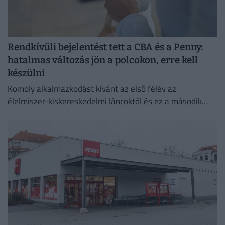
Rendkívüli bejelentést tett a CBA és a Penny:
hatalmas változás jön a polcokon, erre kell
készülni
Komoly alkalmazkodást kívánt az első félév az
élelmiszer-kiskereskedelmi láncoktól és ez a második
félévben is így marad.