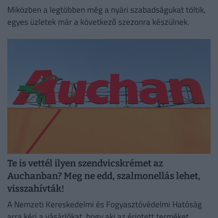
Miközben a legtöbben még a nyári szabadságukat töltik,
egyes üzletek már a következő szezonra készülnek.
Te is vettél ilyen szendvicskrémet az
Auchanban? Meg ne edd, szalmonellás lehet,
visszahívták!
A Nemzeti Kereskedelmi és Fogyasztóvédelmi Hatóság
arra kéri a vásárlókat, hogy aki az érintett terméket