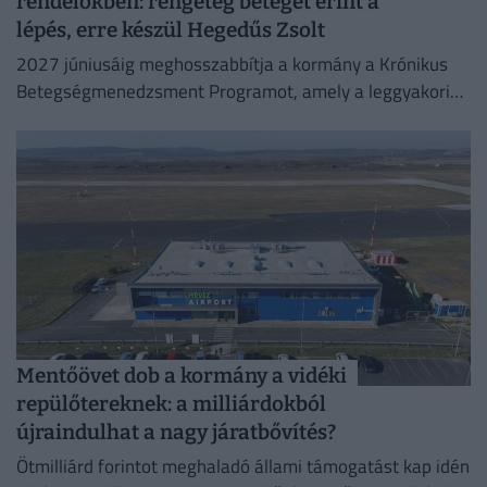
rendelőkben: rengeteg beteget érint a
lépés, erre készül Hegedűs Zsolt
2027 júniusáig meghosszabbítja a kormány a Krónikus
Betegségmenedzsment Programot, amely a leggyakoribb
krónikus betegségek háziorvosi gondozását támogatja.
Mentőövet dob a kormány a vidéki
repülőtereknek: a milliárdokból
újraindulhat a nagy járatbővítés?
Ötmilliárd forintot meghaladó állami támogatást kap idén