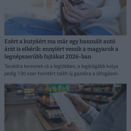
Ezért a kutyáért ma már egy használt autó
árát is elkérik: ennyiért veszik a magyarok a
legnépszerűbb fajtákat 2026-ban
Tacskóra keresnek rá a legtöbben, a legdrágább kutya
pedig 730 ezer forintért talált új gazdára a Jófogáson.