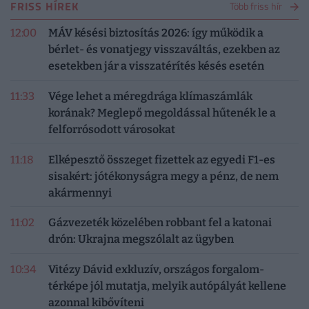
FRISS HÍREK
Több friss hír
12:00
MÁV késési biztosítás 2026: így működik a
bérlet- és vonatjegy visszaváltás, ezekben az
esetekben jár a visszatérítés késés esetén
11:33
Vége lehet a méregdrága klímaszámlák
korának? Meglepő megoldással hűtenék le a
felforrósodott városokat
11:18
Elképesztő összeget fizettek az egyedi F1-es
sisakért: jótékonyságra megy a pénz, de nem
akármennyi
11:02
Gázvezeték közelében robbant fel a katonai
drón: Ukrajna megszólalt az ügyben
10:34
Vitézy Dávid exkluzív, országos forgalom-
térképe jól mutatja, melyik autópályát kellene
azonnal kibővíteni