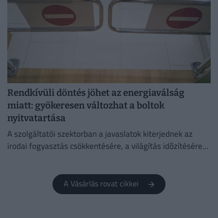
Rendkívüli döntés jöhet az energiaválság
miatt: gyökeresen változhat a boltok
nyitvatartása
A szolgáltatói szektorban a javaslatok kiterjednek az
irodai fogyasztás csökkentésére, a világítás időzítésére
és a lifthasználatra is.
A Vásárlás rovat cikkei