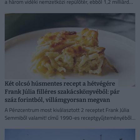
a három vidéki nemzetközi repülőtér, ebből 1,2 milliárd
forint jut a sármelléki Hévíz–Balaton Airportnak.
Két olcsó húsmentes recept a hétvégére
Frank Júlia filléres szakácskönyvéből: pár
száz forintból, villámgyorsan megvan
A Pénzcentrum most kiválasztott 2 receptet Frank Júlia
Semmiből valamit! című 1990-es receptgyűjteményéből
és megvizsgáltuk, mennyibe kerülne az elkészítésük ma.