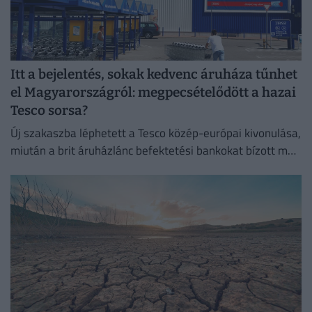
Itt a bejelentés, sokak kedvenc áruháza tűnhet
el Magyarországról: megpecsételődött a hazai
Tesco sorsa?
Új szakaszba léphetett a Tesco közép-európai kivonulása,
miután a brit áruházlánc befektetési bankokat bízott meg
az értékesítés előkészítésével.