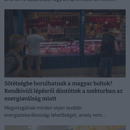
megvette, semmiképpen ne fogyassza el.
Sötétségbe borulhatnak a magyar boltok?
Rendkívüli lépésről döntöttek a szektorban az
energiaválság miatt
Megvizsgálnak minden olyan további
energiatakarékossági lehetőséget, amely nem
veszélyezteti az üzletmenet folytonosságát és a vásárlók
zökkenőmentes kiszolgálását.