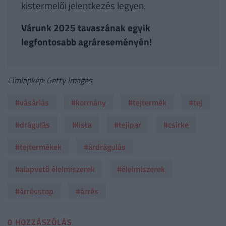
kistermelői jelentkezés legyen.
Várunk 2025 tavaszának egyik
legfontosabb agráreseményén!
Címlapkép: Getty Images
#vásárlás
#kormány
#tejtermék
#tej
#drágulás
#lista
#tejipar
#csirke
#tejtermékek
#árdrágulás
#alapvető élelmiszerek
#élelmiszerek
#árrésstop
#árrés
0 HOZZÁSZÓLÁS