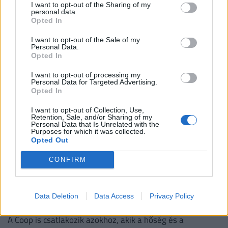
illegális cigit a magyarok
I want to opt-out of the Sharing of my
personal data.
Hiába javult a helyzet, még mindig hatalmas üzlet a
Opted In
cigaretta feketepiaca. De honnan érkeznek a hamis
cigaretták Magyarországra, és hol a legnagyobb a
I want to opt-out of the Sale of my
Personal Data.
feketepiac?
Opted In
I want to opt-out of processing my
Personal Data for Targeted Advertising.
Opted In
I want to opt-out of Collection, Use,
Retention, Sale, and/or Sharing of my
Personal Data that Is Unrelated with the
Purposes for which it was collected.
Opted Out
CONFIRM
Rendkívüli döntés: az energiaválság miatt új
nyitvatartási idő jöhet a Coop
Data Deletion
Data Access
Privacy Policy
élelmiszerboltokban
A Coop is csatlakozik azokhoz, akik a hőség és a