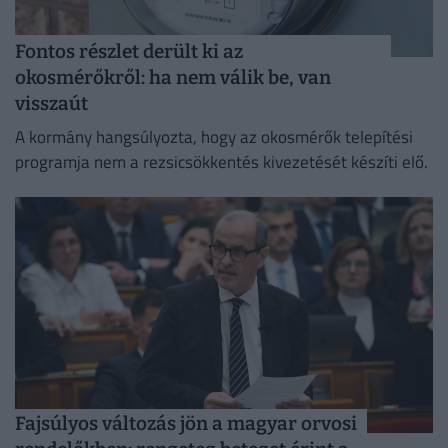
Fontos részlet derült ki az
okosmérőkről: ha nem válik be, van
visszaút
A kormány hangsúlyozta, hogy az okosmérők telepítési
programja nem a rezsicsökkentés kivezetését készíti elő.
Fajsúlyos változás jön a magyar orvosi