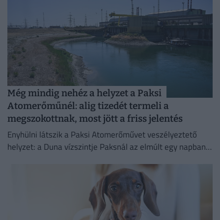
Még mindig nehéz a helyzet a Paksi
Atomerőműnél: alig tizedét termeli a
megszokottnak, most jött a friss jelentés
Enyhülni látszik a Paksi Atomerőművet veszélyeztető
helyzet: a Duna vízszintje Paksnál az elmúlt egy napban
három centimétert emelkedett.