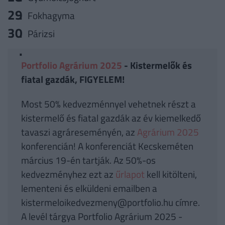
Fokhagyma
Párizsi
Portfolio Agrárium 2025
- Kistermelők és
fiatal gazdák, FIGYELEM!
Most 50% kedvezménnyel vehetnek részt a
kistermelő és fiatal gazdák az év kiemelkedő
tavaszi agráreseményén, az
Agrárium 2025
konferencián! A konferenciát Kecskeméten
március 19-én tartják. Az 50%-os
kedvezményhez ezt az
űrlapot
kell kitölteni,
lementeni és elküldeni emailben a
kistermeloikedvezmeny@portfolio.hu címre.
A levél tárgya Portfolio Agrárium 2025 -