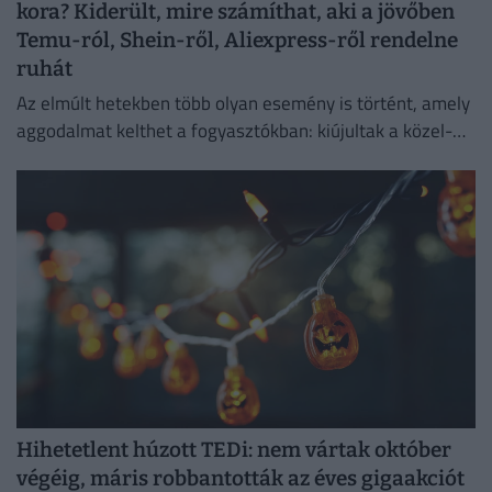
kora? Kiderült, mire számíthat, aki a jövőben
Temu-ról, Shein-ről, Aliexpress-ről rendelne
ruhát
Az elmúlt hetekben több olyan esemény is történt, amely
aggodalmat kelthet a fogyasztókban: kiújultak a közel-
keleti feszültségek, miközben az Európai Unió új
vámokról is döntött.
Hihetetlent húzott TEDi: nem vártak október
végéig, máris robbantották az éves gigaakciót