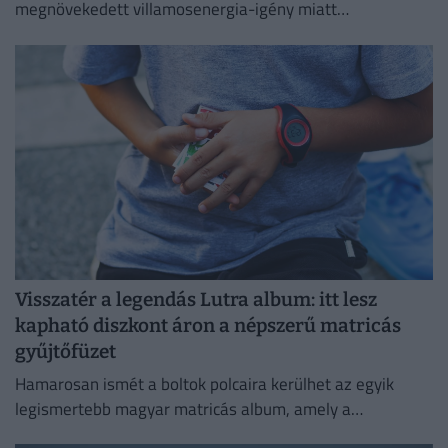
megnövekedett villamosenergia-igény miatt
energiatakarékossági intézkedéseket vezetnek be.
Visszatér a legendás Lutra album: itt lesz
kapható diszkont áron a népszerű matricás
gyűjtőfüzet
Hamarosan ismét a boltok polcaira kerülhet az egyik
legismertebb magyar matricás album, amely a
kilencvenes évek elején gyerekek ezreinek szerzett