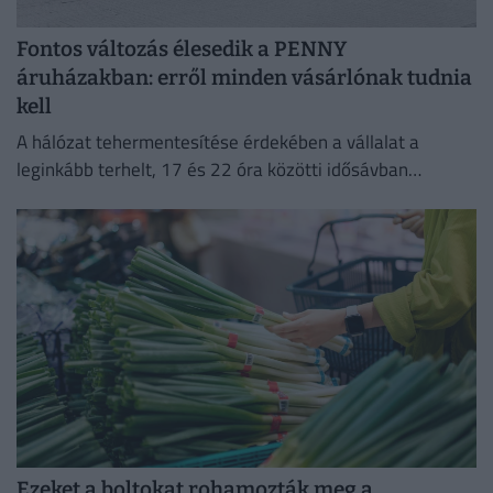
Fontos változás élesedik a PENNY
áruházakban: erről minden vásárlónak tudnia
kell
A hálózat tehermentesítése érdekében a vállalat a
leginkább terhelt, 17 és 22 óra közötti idősávban
minimalizálja az áramfogyasztását.
Ezeket a boltokat rohamozták meg a