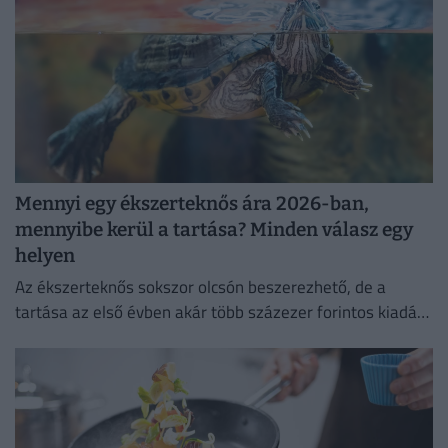
Mennyi egy ékszerteknős ára 2026-ban,
mennyibe kerül a tartása? Minden válasz egy
helyen
Az ékszerteknős sokszor olcsón beszerezhető, de a
tartása az első évben akár több százezer forintos kiadás
is lehet. Mutatjuk, miből áll össze a teknőstartás
költsége!