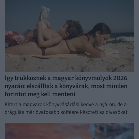
felejthetetlen élményeket.
Így trükköznek a magyar könyvmolyok 2026
nyarán: elszálltak a könyvárak, most minden
forintot meg kell menteni
Kitart a magyarok könyvvásárlási kedve a nyáron, de a
drágulás már óvatosabb költésre készteti az olvasókat.