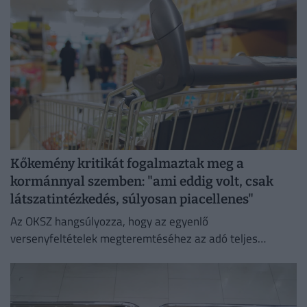
Kőkemény kritikát fogalmaztak meg a
kormánnyal szemben: "ami eddig volt, csak
látszatintézkedés, súlyosan piacellenes"
Az OKSZ hangsúlyozza, hogy az egyenlő
versenyfeltételek megteremtéséhez az adó teljes
megszüntetése az egyetlen érdemi megoldás.