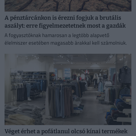
A pénztárcánkon is érezni fogjuk a brutális
aszályt: erre figyelmezetetnek most a gazdák
A fogyasztóknak hamarosan a legtöbb alapvető
élelmiszer esetében magasabb árakkal kell számolniuk.
Véget érhet a pofátlanul olcsó kínai termékek