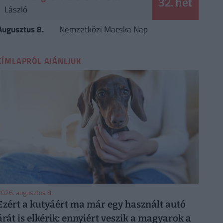
32. hét
László
Augusztus 8.
Nemzetközi Macska Nap
CÍMLAPRÓL AJÁNLJUK
026. augusztus 8.
Ezért a kutyáért ma már egy használt autó
árát is elkérik: ennyiért veszik a magyarok a