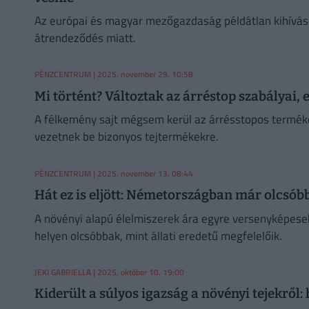
Az európai és magyar mezőgazdaság példátlan kihíváso
átrendeződés miatt.
PÉNZCENTRUM
| 2025. november 29. 10:58
Mi történt? Változtak az árréstop szabályai, 
A félkemény sajt mégsem kerül az árrésstopos terméke
vezetnek be bizonyos tejtermékekre.
PÉNZCENTRUM
| 2025. november 13. 08:44
Hát ez is eljött: Németországban már olcsób
A növényi alapú élelmiszerek ára egyre versenyképes
helyen olcsóbbak, mint állati eredetű megfelelőik.
JEKI GABRIELLA
| 2025. október 10. 19:00
Kiderült a súlyos igazság a növényi tejekről: