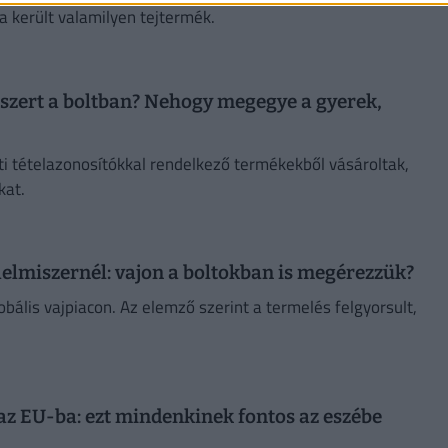
a került valamilyen tejtermék.
tápszert a boltban? Nehogy megegye a gyerek,
ti tételazonosítókkal rendelkező termékekből vásároltak,
kat.
lelmiszernél: vajon a boltokban is megérezzük?
ális vajpiacon. Az elemző szerint a termelés felgyorsult,
az EU-ba: ezt mindenkinek fontos az eszébe