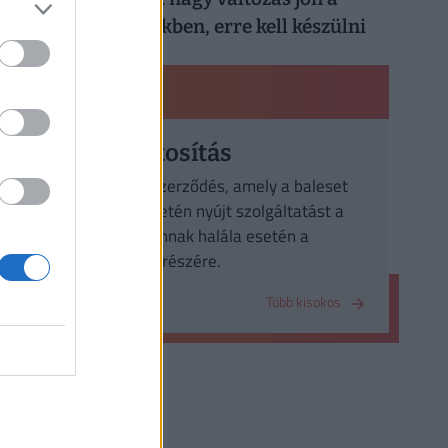
háziorvosi rendelőkben, erre kell készülni
PÉNZÜGYI KISOKOS
Baleset-biztosítás
olyan biztosítási szerződés, amely a baleset
bekövetkezése esetén nyújt szolgáltatást a
biztosított, vagy annak halála esetén a
kedvezményezett részére.
Több kisokos