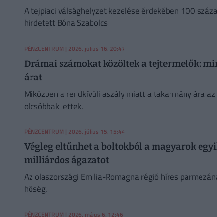
A tejpiaci válsághelyzet kezelése érdekében 100 száz
hirdetett Bóna Szabolcs
PÉNZCENTRUM
| 2026. július 16. 20:47
Drámai számokat közöltek a tejtermelők: mi
árat
Miközben a rendkívüli aszály miatt a takarmány ára a
olcsóbbak lettek.
PÉNZCENTRUM
| 2026. július 15. 15:44
Végleg eltűnhet a boltokból a magyarok egyik
milliárdos ágazatot
Az olaszországi Emilia-Romagna régió híres parmezán
hőség.
PÉNZCENTRUM
| 2026. május 6. 12:46