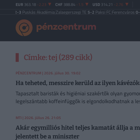
EUR
363.18
-2.23
CHF
388.84
-1.5
USD
314.21
-2.76
est
2-3
Puskás Akadémia
|
Zalaegerszegi TE
5-2
Paksi FC
|
Ferencváros
0-0
Vas
Címke: tej (289 cikk)
PÉNZCENTRUM
| 2026. július 30. 19:02
Ha teheted, messzire kerüld az ilyen kávézók
Tapasztalt baristák és higiéniai szakértők olyan gyom
legelszántabb koffeinfüggők is elgondolkodhatnak a l
MTI
| 2026. július 26. 21:05
Akár egymilliós hitel teljes kamatát állja 
jelentett be a miniszter