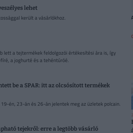
 veszélyes lehet
tossággal került a vásárlókhoz.
lett a tejtermékek feldolgozói értékesítési ára is, így
efíré, a joghurté és a tehéntúróé.
ntett be a SPAR: itt az olcsósított termékek
 19-én, 23-án és 26-án jelentek meg az üzletek polcain.
2
pható tejekről: erre a legtöbb vásárló