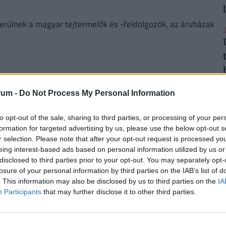
kerülnek a magyar tejtermelők és -feldolgozók, az áruházak
2
drámai felhívást tettek közzé a termelők
2
rum -
Do Not Process My Personal Information
ett közzé a Tej Szakmaközi Szervezet és Terméktanács.
to opt-out of the sale, sharing to third parties, or processing of your per
formation for targeted advertising by us, please use the below opt-out s
énzért adják a tejet, 200 forintért is
r selection. Please note that after your opt-out request is processed y
eing interest-based ads based on personal information utilized by us or
2
disclosed to third parties prior to your opt-out. You may separately opt-
nt körül kaphatók, a tejpiacon erős a kínálati nyomás.
losure of your personal information by third parties on the IAB’s list of
. This information may also be disclosed by us to third parties on the
IA
Participants
that may further disclose it to other third parties.
t osztanak ki, de szoros a határidő
2