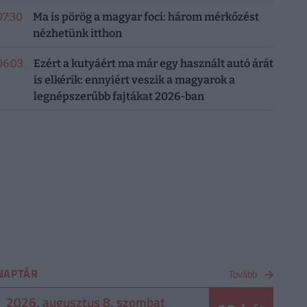
07:30
Ma is pörög a magyar foci: három mérkőzést
nézhetünk itthon
06:03
Ezért a kutyáért ma már egy használt autó árát
is elkérik: ennyiért veszik a magyarok a
legnépszerűbb fajtákat 2026-ban
NAPTÁR
Tovább
2026. augusztus 8. szombat