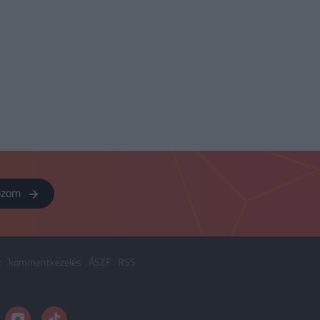
kozom
t
kommentkezelés
ÁSZF
RSS