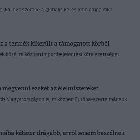
kkal néz szembe a globális kereskedelempolitikai
ez a termék kikerült a támogatott körből
k közé, miközben importbejelentési kötelezettséget
b megvenni ezeket az élelmiszereket
ebb Magyarországon is, miközben Európa-szerte már sok
 hiába kétszer drágább, erről sosem beszélnek