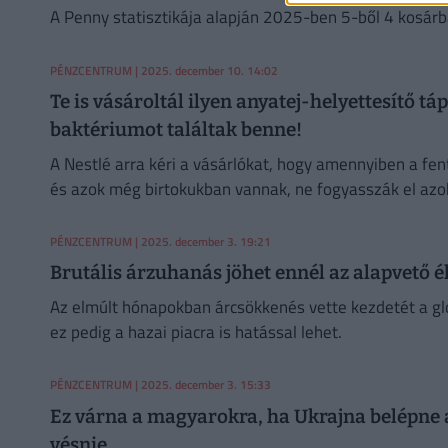
A Penny statisztikája alapján 2025-ben 5-ből 4 kosárb
PÉNZCENTRUM
| 2025. december 10. 14:02
Te is vásároltál ilyen anyatej-helyettesítő 
baktériumot találtak benne!
A Nestlé arra kéri a vásárlókat, hogy amennyiben a fen
és azok még birtokukban vannak, ne fogyasszák el azo
PÉNZCENTRUM
| 2025. december 3. 19:21
Brutális árzuhanás jöhet ennél az alapvető é
Az elmúlt hónapokban árcsökkenés vette kezdetét a glob
ez pedig a hazai piacra is hatással lehet.
PÉNZCENTRUM
| 2025. december 3. 15:33
Ez várna a magyarokra, ha Ukrajna belépne 
vésnie