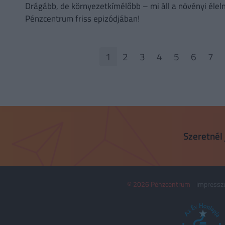
Drágább, de környezetkímélőbb – mi áll a növényi élel
Pénzcentrum friss epizódjában!
1
2
3
4
5
6
7
Szeretnél 
© 2026 Pénzcentrum
impress