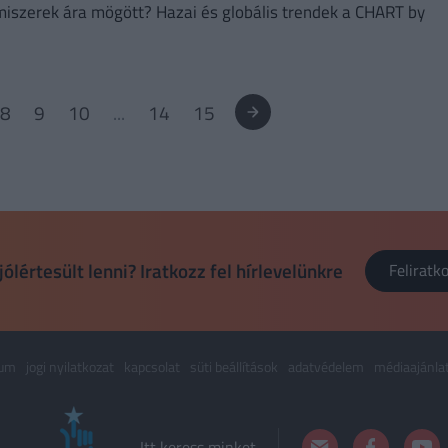
miszerek ára mögött? Hazai és globális trendek a CHART by
8
9
10
...
14
15
jólértesült lenni? Iratkozz fel hírlevelünkre
Felirat
zum
jogi nyilatkozat
kapcsolat
süti beállítások
adatvédelem
médiaajánla
Itt keress minket