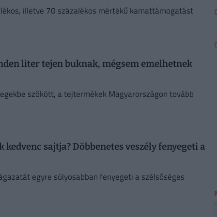
alékos, illetve 70 százalékos mértékű kamattámogatást
nden liter tejen buknak, mégsem emelhetnek
z egekbe szökött, a tejtermékek Magyarországon tovább
 kedvenc sajtja? Döbbenetes veszély fenyegeti a
ágazatát egyre súlyosabban fenyegeti a szélsőséges