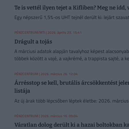
Te is vettél ilyen tejet a Kifliben? Meg ne idd,
Egy népszerű 1,5%-os UHT tejnél derült ki: lejárt szava
PÉNZCENTRUM/MTI
| 2026. április 25. 15:41
Drágult a tojás
A márciusi adatok alapján tavalyhoz képest alacsonyabb 
többek között a vajé, a vajkrémé, a trappista sajté, a k
PÉNZCENTRUM
| 2026. március 26. 12:04
Árrésstop se kell, brutális árcsökkentést jele
listája
Az új árak több lépcsőben léptek életbe: 2026. március
PÉNZCENTRUM
| 2026. március 16. 09:04
Váratlan dolog derült ki a hazai boltokban ka