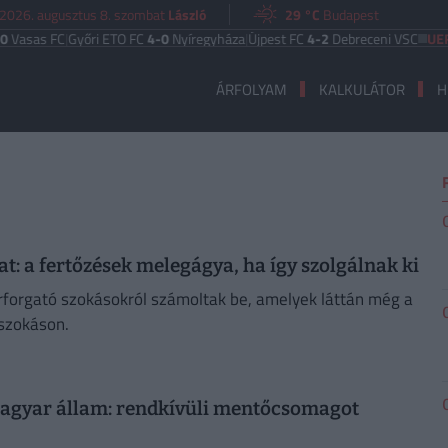
2026. augusztus 8. szombat
László
29 °C
Budapest
as FC
|
Győri ETO FC
4-0
Nyíregyháza
|
Újpest FC
4-2
Debreceni VSC
UEFA EU
ÁRFOLYAM
KALKULÁTOR
H
at: a fertőzések melegágya, ha így szolgálnak ki
orforgató szokásokról számoltak be, amelyek láttán még a
eszokáson.
a magyar állam: rendkívüli mentőcsomagot