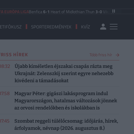
RÓPA LIGA
Benfica
6-1
Heart of Midlothian
|
Thun
3-0
Vikingur Reykjavik
|
PAO
ETIFÓKUSZ
SPORTEREDMÉNYEK
KVÍZ
FRISS HÍREK
Több friss hír
08:32
Újabb kíméletlen éjszakai csapás rázta meg
Ukrajnát: Zelenszkij szerint egyre nehezebb
kivédeni a támadásokat
07:58
Magyar Péter: gigászi lakásprogram indul
Magyarországon, hatalmas változások jönnek
az orvosi rendelőkben és iskolákban is
07:45
Szombat reggeli túlélőcsomag: időjárás, hírek,
árfolyamok, névnap (2026. augusztus 8.)