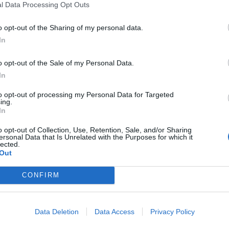
nzre: a tejpiac megmentésére és az iskolatej bővítésére
l Data Processing Opt Outs
o opt-out of the Sharing of my personal data.
In
on: súlyos, amire készülni kell a boltokban
o opt-out of the Sale of my Personal Data.
termékekre végül akkora sokkot okoztak, hogy az európai
In
to opt-out of processing my Personal Data for Targeted
ing.
In
o opt-out of Collection, Use, Retention, Sale, and/or Sharing
z interaktív térkép, ahol végre megtalálod őket
ersonal Data that Is Unrelated with the Purposes for which it
lected.
gható kezdeményezéssé vált: elkészült a Tejtermelők
Out
CONFIRM
ntett be a Penny: itt az olcsósított termékek
Data Deletion
Data Access
Privacy Policy