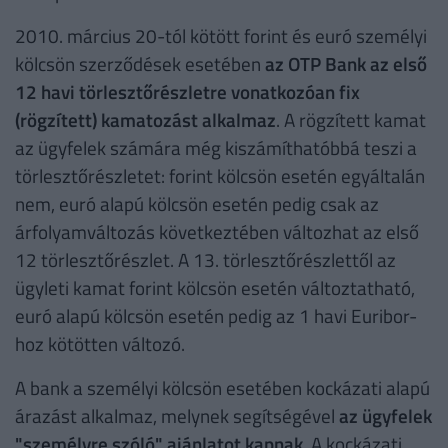
2010. március 20-tól kötött forint és euró személyi
kölcsön szerződések esetében
az OTP Bank az első
12 havi törlesztőrészletre vonatkozóan fix
(rögzített) kamatozást alkalmaz
. A rögzített kamat
az ügyfelek számára még kiszámíthatóbbá teszi a
törlesztőrészletet: forint kölcsön esetén egyáltalán
nem, euró alapú kölcsön esetén pedig csak az
árfolyamváltozás következtében változhat az első
12 törlesztőrészlet. A 13. törlesztőrészlettől az
ügyleti kamat forint kölcsön esetén változtatható,
euró alapú kölcsön esetén pedig az 1 havi Euribor-
hoz kötötten változó.
A bank a személyi kölcsön esetében kockázati alapú
árazást alkalmaz, melynek segítségével
az ügyfelek
"személyre szóló" ajánlatot kapnak
. A kockázati