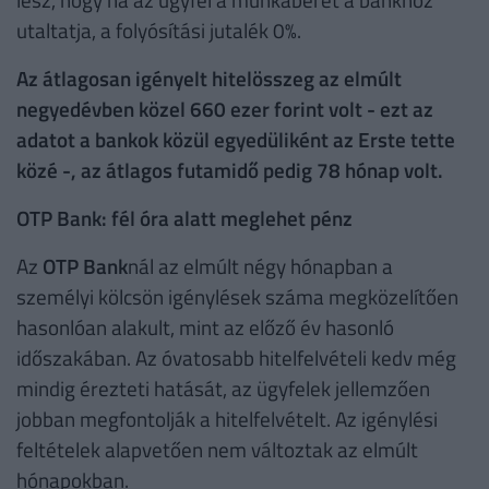
utaltatja, a folyósítási jutalék 0%.
Az átlagosan igényelt hitelösszeg az elmúlt
negyedévben közel 660 ezer forint volt - ezt az
adatot a bankok közül egyedüliként az Erste tette
közé -, az átlagos futamidő pedig 78 hónap volt.
OTP Bank: fél óra alatt meglehet pénz
Az
OTP Bank
nál az elmúlt négy hónapban a
személyi kölcsön igénylések száma megközelítően
hasonlóan alakult, mint az előző év hasonló
időszakában. Az óvatosabb hitelfelvételi kedv még
mindig érezteti hatását, az ügyfelek jellemzően
jobban megfontolják a hitelfelvételt. Az igénylési
feltételek alapvetően nem változtak az elmúlt
hónapokban.