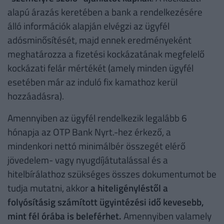
alapú árazás keretében a bank a rendelkezésére
álló információk alapján elvégzi az ügyfél
adósminősítését, majd ennek eredményeként
meghatározza a fizetési kockázatának megfelelő
kockázati felár mértékét (amely minden ügyfél
esetében már az induló fix kamathoz kerül
hozzáadásra).
Amennyiben az ügyfél rendelkezik legalább 6
hónapja az OTP Bank Nyrt.-hez érkező, a
mindenkori nettó minimálbér összegét elérő
jövedelem- vagy nyugdíjátutalással és a
hitelbírálathoz szükséges összes dokumentumot be
tudja mutatni, akkor
a hiteligényléstől a
folyósításig számított ügyintézési idő kevesebb,
mint fél órába is beleférhet.
Amennyiben valamely