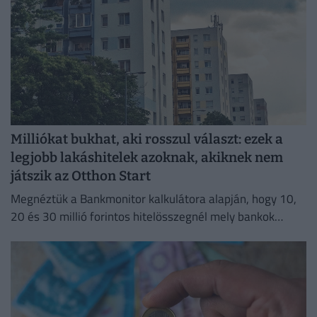
Milliókat bukhat, aki rosszul választ: ezek a
legjobb lakáshitelek azoknak, akiknek nem
játszik az Otthon Start
Megnéztük a Bankmonitor kalkulátora alapján, hogy 10,
20 és 30 millió forintos hitelösszegnél mely bankok
kínálják jelenleg a legkedvezőbb ajánlatokat.