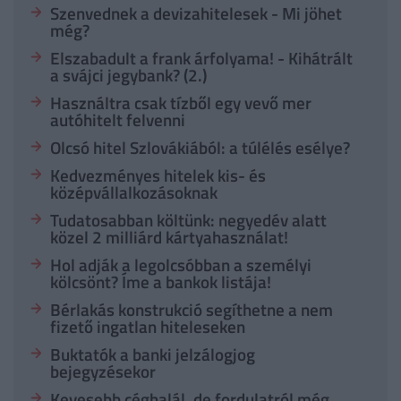
Szenvednek a devizahitelesek - Mi jöhet
még?
Elszabadult a frank árfolyama! - Kihátrált
a svájci jegybank? (2.)
Használtra csak tízből egy vevő mer
autóhitelt felvenni
Olcsó hitel Szlovákiából: a túlélés esélye?
Kedvezményes hitelek kis- és
középvállalkozásoknak
Tudatosabban költünk: negyedév alatt
közel 2 milliárd kártyahasználat!
Hol adják a legolcsóbban a személyi
kölcsönt? Íme a bankok listája!
Bérlakás konstrukció segíthetne a nem
fizető ingatlan hiteleseken
Buktatók a banki jelzálogjog
bejegyzésekor
Kevesebb céghalál, de fordulatról még