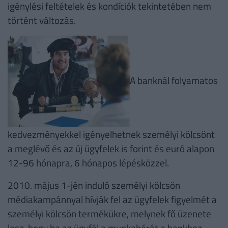
igénylési feltételek és kondíciók tekintetében nem
történt változás.
A banknál folyamatos
kedvezményekkel igényelhetnek személyi kölcsönt
a meglévő és az új ügyfelek is forint és euró alapon
12-96 hónapra, 6 hónapos lépésközzel.
2010. május 1-jén induló személyi kölcsön
médiakampánnyal hívják fel az ügyfelek figyelmét a
személyi kölcsön termékükre, melynek fő üzenete
lesz, hogy ha az ügyfél a munkabérét a bankhoz