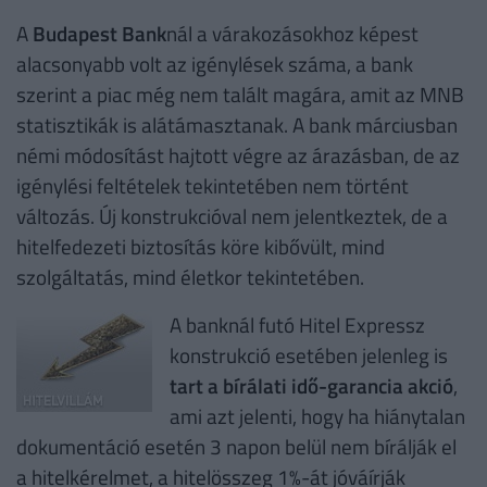
A
Budapest Bank
nál a várakozásokhoz képest
alacsonyabb volt az igénylések száma, a bank
szerint a piac még nem talált magára, amit az MNB
statisztikák is alátámasztanak. A bank márciusban
némi módosítást hajtott végre az árazásban, de az
igénylési feltételek tekintetében nem történt
változás. Új konstrukcióval nem jelentkeztek, de a
hitelfedezeti biztosítás köre kibővült, mind
szolgáltatás, mind életkor tekintetében.
A banknál futó Hitel Expressz
konstrukció esetében jelenleg is
tart a bírálati idő-garancia akció
,
ami azt jelenti, hogy ha hiánytalan
dokumentáció esetén 3 napon belül nem bírálják el
a hitelkérelmet, a hitelösszeg 1%-át jóváírják