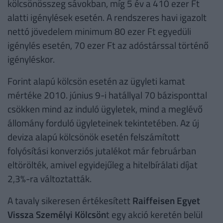
kölcsönösszeg sávokban, míg 5 év a 410 ezer Ft
alatti igénylések esetén. A rendszeres havi igazolt
nettó jövedelem minimum 80 ezer Ft egyedüli
igénylés esetén, 70 ezer Ft az adóstárssal történő
igényléskor.
Forint alapú kölcsön esetén az ügyleti kamat
mértéke 2010. június 9-i hatállyal 70 bázisponttal
csökken mind az induló ügyletek, mind a meglévő
állomány forduló ügyleteinek tekintetében. Az új
deviza alapú kölcsönök esetén felszámított
folyósítási konverziós jutalékot már februárban
eltörölték, amivel egyidejűleg a hitelbírálati díjat
2,3%-ra változtatták.
A tavaly sikeresen értékesített
Raiffeisen Egyet
Vissza Személyi Kölcsön
t egy akció keretén belül