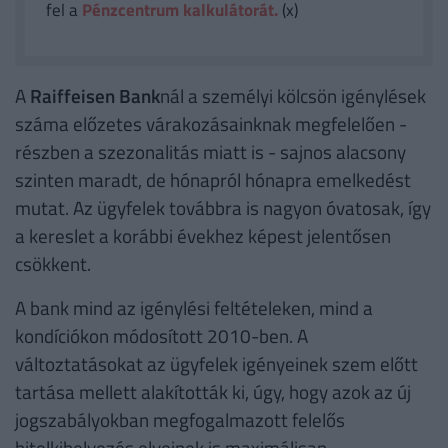
fel a
Pénzcentrum kalkulátorát.
(x)
A
Raiffeisen Bank
nál a személyi kölcsön igénylések
száma előzetes várakozásainknak megfelelően -
részben a szezonalitás miatt is - sajnos alacsony
szinten maradt, de hónapról hónapra emelkedést
mutat. Az ügyfelek továbbra is nagyon óvatosak, így
a kereslet a korábbi évekhez képest jelentősen
csökkent.
A bank mind az igénylési feltételeken, mind a
kondíciókon módosított 2010-ben. A
változtatásokat az ügyfelek igényeinek szem előtt
tartása mellett alakították ki, úgy, hogy azok az új
jogszabályokban megfogalmazott felelős
hitelkihelyezés elveinek is maximálisan