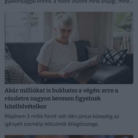
gyakorisággal érintik, a nőkre viszont mind anyagi, mind
lelki szempontból lényegesen nagyobb terhet rónak.
Akár milliókat is bukhatsz a végén: erre a
részletre nagyon kevesen figyelnek
hitelfelvételkor
Majdnem 3 millió forint volt idén június közepéig az
igényelt személyi kölcsönök átlagösszege.