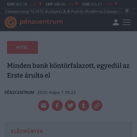
EUR
363.18
-2.23
CHF
388.84
-1.5
USD
314.21
-2.76
zegi TE
|
MTK Budapest
2-3
Puskás Akadémia
|
Zalaegerszegi TE
5-2
Paksi FC
|
HITEL
Minden bank köntörfalazott, egyedül az
Erste árulta el
PÉNZCENTRUM
2010. május 7. 05:22
ELŐZMÉNYEK