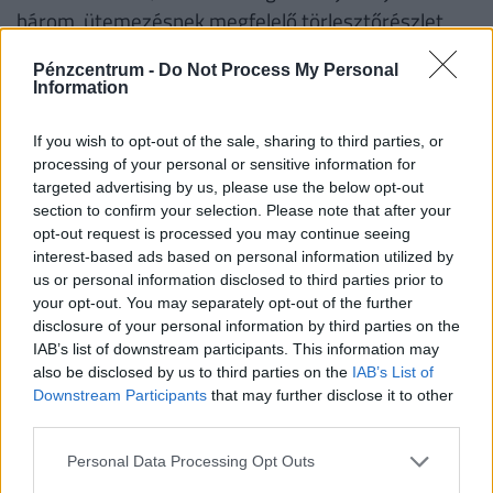
három, ütemezésnek megfelelő törlesztőrészlet
befizetése után. Az átlagos ügyintézési idő 3-4
Pénzcentrum -
Do Not Process My Personal
munkanap, az egyedi esetek azonban ettől
Information
eltérhetnek.
If you wish to opt-out of the sale, sharing to third parties, or
Továbbra is jellemző az ügyfelek nagy részére, hogy
processing of your personal or sensitive information for
a minimális havi törlesztőrészlet elérésére
targeted advertising by us, please use the below opt-out
section to confirm your selection. Please note that after your
törekednek, és ezt a leghosszabb futamidő
opt-out request is processed you may continue seeing
választásával igyekeznek elérni. Az átlag futamidő
interest-based ads based on personal information utilized by
így a hirdetményben elérhető futamidők felső
us or personal information disclosed to third parties prior to
your opt-out. You may separately opt-out of the further
korlátjához esik közelebb.
Hitelösszegek
disclosure of your personal information by third parties on the
tekintetében csökkenés figyelhető meg
, ez a
IAB’s list of downstream participants. This information may
magasabb árazásból és az ügyfelek alacsonyabb
also be disclosed by us to third parties on the
IAB’s List of
Downstream Participants
that may further disclose it to other
terhelhetőségéből adódik. Az elutasított kérelmek
third parties.
tekintetében nem történt jelentős változás az
Personal Data Processing Opt Outs
elmúlt időszakban, az elutasítások aránya a