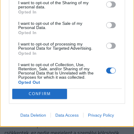
várakozásoknak és az eddigi tapasztalatoknak
I want to opt-out of the Sharing of my
personal data.
megfelelően alakult.
Opted In
I want to opt-out of the Sale of my
Personal Data.
Opted In
I want to opt-out of processing my
Personal Data for Targeted Advertising.
Opted In
I want to opt-out of Collection, Use,
Retention, Sale, and/or Sharing of my
Personal Data that Is Unrelated with the
Purposes for which it was collected.
Opted Out
CONFIRM
Működik a legális banki trükk: durván
megvágták a slágerhitelek kamatait, jól járhat,
aki most lép
Data Deletion
Data Access
Privacy Policy
Az elmúlt hónapokban a bankközi hozamok érezhetően
csökkentek, ez pedig megjelent a személyi kölcsönök