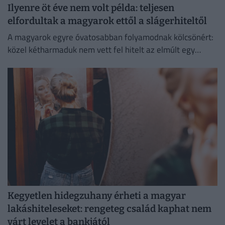
Ilyenre öt éve nem volt példa: teljesen
elfordultak a magyarok ettől a slágerhiteltől
A magyarok egyre óvatosabban folyamodnak kölcsönért:
közel kétharmaduk nem vett fel hitelt az elmúlt egy
évben
Kegyetlen hidegzuhany érheti a magyar
lakáshiteleseket: rengeteg család kaphat nem
várt levelet a bankjától