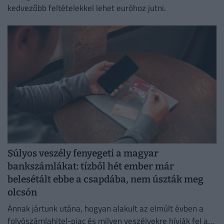
kedvezőbb feltételekkel lehet euróhoz jutni.
Súlyos veszély fenyegeti a magyar
bankszámlákat: tízből hét ember már
belesétált ebbe a csapdába, nem úszták meg
olcsón
Annak jártunk utána, hogyan alakult az elmúlt évben a
folyószámlahitel-piac és milyen veszélyekre hívják fel a