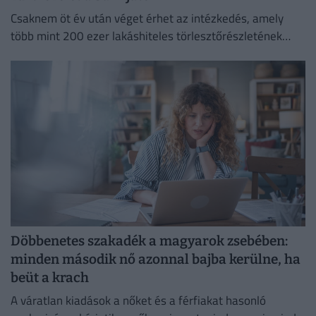
Csaknem öt év után véget érhet az intézkedés, amely
több mint 200 ezer lakáshiteles törlesztőrészletének
emelkedését akadályozta meg.
Döbbenetes szakadék a magyarok zsebében:
minden második nő azonnal bajba kerülne, ha
beüt a krach
A váratlan kiadások a nőket és a férfiakat hasonló