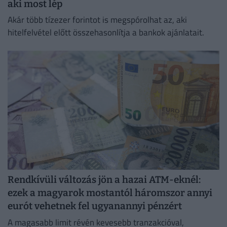
aki most lép
Akár több tízezer forintot is megspórolhat az, aki
hitelfelvétel előtt összehasonlítja a bankok ajánlatait.
Rendkívüli változás jön a hazai ATM-eknél:
ezek a magyarok mostantól háromszor annyi
eurót vehetnek fel ugyanannyi pénzért
A magasabb limit révén kevesebb tranzakcióval,