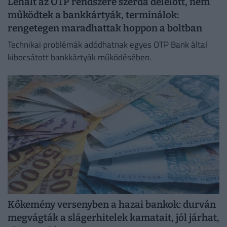
Lehalt az OTP rendszere szerda délelőtt, nem
működtek a bankkártyák, terminálok:
rengetegen maradhattak hoppon a boltban
Technikai problémák adódhatnak egyes OTP Bank által
kibocsátott bankkártyák működésében.
Kőkemény versenyben a hazai bankok: durván
megvágták a slágerhitelek kamatait, jól járhat,