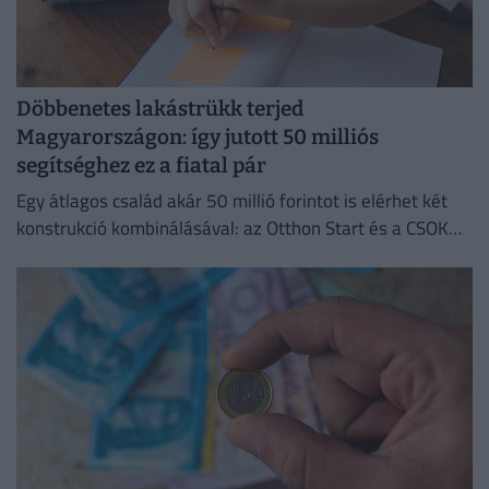
Döbbenetes lakástrükk terjed
Magyarországon: így jutott 50 milliós
segítséghez ez a fiatal pár
Egy átlagos család akár 50 millió forintot is elérhet két
konstrukció kombinálásával: az Otthon Start és a CSOK
Plusz együtt jóval kedvezőbb feltételeket kínál.