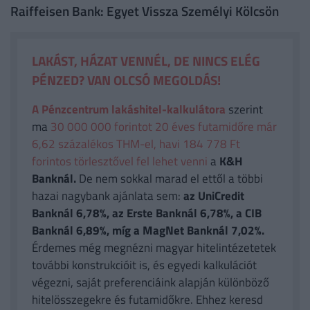
Raiffeisen Bank: Egyet Vissza Személyi Kölcsön
LAKÁST, HÁZAT VENNÉL, DE NINCS ELÉG
PÉNZED? VAN OLCSÓ MEGOLDÁS!
A Pénzcentrum lakáshitel-kalkulátora
szerint
ma
30 000 000 forintot 20 éves futamidőre már
6,62 százalékos THM-el, havi 184 778 Ft
forintos törlesztővel fel lehet venni
a
K&H
Banknál.
De nem sokkal marad el ettől a többi
hazai nagybank ajánlata sem:
az UniCredit
Banknál 6,78%, az Erste Banknál 6,78%, a CIB
Banknál 6,89%, míg a MagNet Banknál 7,02%.
Érdemes még megnézni magyar hitelintézetetek
további konstrukcióit is, és egyedi kalkulációt
végezni, saját preferenciáink alapján különböző
hitelösszegekre és futamidőkre. Ehhez keresd