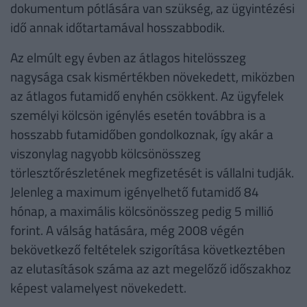
dokumentum pótlására van szükség, az ügyintézési
idő annak időtartamával hosszabbodik.
Az elmúlt egy évben az átlagos hitelösszeg
nagysága csak kismértékben növekedett, miközben
az átlagos futamidő enyhén csökkent. Az ügyfelek
személyi kölcsön igénylés esetén továbbra is a
hosszabb futamidőben gondolkoznak, így akár a
viszonylag nagyobb kölcsönösszeg
törlesztőrészletének megfizetését is vállalni tudják.
Jelenleg a maximum igényelhető futamidő 84
hónap, a maximális kölcsönösszeg pedig 5 millió
forint. A válság hatására, még 2008 végén
bekövetkező feltételek szigorítása következtében
az elutasítások száma az azt megelőző időszakhoz
képest valamelyest növekedett.