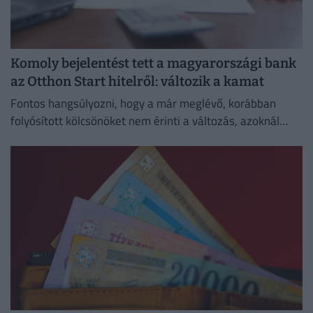
Komoly bejelentést tett a magyarországi bank
az Otthon Start hitelről: változik a kamat
Fontos hangsúlyozni, hogy a már meglévő, korábban
folyósított kölcsönöket nem érinti a változás, azoknál
megmarad a szerződésben rögzített kamat és
törlesztőrészlet.