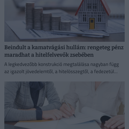
Beindult a kamatvágási hullám: rengeteg pénz
maradhat a hitelfelvevők zsebében
A legkedvezőbb konstrukció megtalálása nagyban függ
az igazolt jövedelemtől, a hitelösszegtől, a fedezetül
szolgáló ingatlan értékétől és a vállalt banki feltételektől
is.