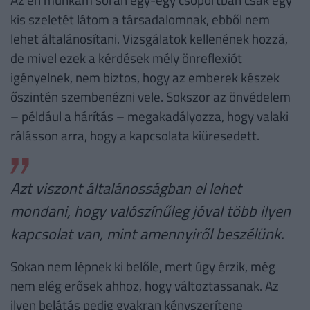
kis szeletét látom a társadalomnak, ebből nem
lehet általánosítani. Vizsgálatok kellenének hozzá,
de mivel ezek a kérdések mély önreflexiót
igényelnek, nem biztos, hogy az emberek készek
őszintén szembenézni vele. Sokszor az önvédelem
– például a hárítás – megakadályozza, hogy valaki
rálásson arra, hogy a kapcsolata kiüresedett.
Azt viszont általánosságban el lehet
mondani, hogy valószínűleg jóval több ilyen
kapcsolat van, mint amennyiről beszélünk.
Sokan nem lépnek ki belőle, mert úgy érzik, még
nem elég erősek ahhoz, hogy változtassanak. Az
ilyen belátás pedig gyakran kényszerítene