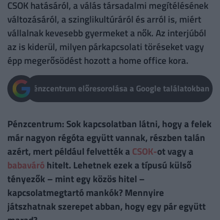
CSOK hatásáról, a válás társadalmi megítélésének
változásáról, a szinglikultúráról és arról is, miért
vállalnak kevesebb gyermeket a nők. Az interjúból
az is kiderül, milyen párkapcsolati töréseket vagy
épp megerősödést hozott a home office kora.
Pénzcentrum előresorolása a Google találatokban
Pénzcentrum: Sok kapcsolatban látni, hogy a felek
már nagyon régóta együtt vannak, részben talán
azért, mert például felvették a
CSOK-
ot vagy a
babaváró
hitelt. Lehetnek ezek a típusú külső
tényezők – mint egy közös hitel –
kapcsolatmegtartó mankók? Mennyire
játszhatnak szerepet abban, hogy egy pár együtt
marad?