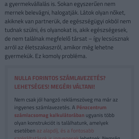
a gyermekvállalás is. Sokan egyszerűen nem
mernek belevágni, halogatják. Látok olyan nőket,
akiknek van partnerük, de egészségügyi okból nem
tudnak szülni, és olyanokat is, akik egészségesek,
de nem találnak megfelelő társat – így lecsúsznak
arról az életszakaszról, amikor még lehetne
gyermekük. Ez komoly probléma.
NULLA FORINTOS SZÁMLAVEZETÉS?
LEHETSÉGES! MEGÉRI VÁLTANI!
Nem csak jól hangzó reklámszöveg ma már az
ingyenes számlavezetés. A
Pénzcentrum
számlacsomag kalkulátorában
ugyanis több
olyan konstrukciót is találhatunk, amelyek
esetében
az alapdíj, és a fontosabb
szolgáltatások is ingyenesek
lehetnek. Nemrég