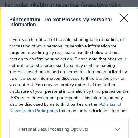
kapcsolat inkább rutinszerűvé, fárasztóvá válik,
vezet váláshoz. Ilyenkor jellemzően nem a
Pénzcentrum -
Do Not Process My Personal
romantikán és a szórakozáson van a fókusz, hanem
Information
a napi teendőkön, akár anyagi nehézségek
merülnek fel – és ezekben az időszakokban gyakori
If you wish to opt-out of the sale, sharing to third parties, or
például a hűtlenség is. Már nem csak az a jellemző,
processing of your personal or sensitive information for
targeted advertising by us, please use the below opt-out
hogy a házaspárok akkor válnak, amikor kirepülnek
section to confirm your selection. Please note that after your
a gyerekek, hanem sokszor jóval korábban.
opt-out request is processed you may continue seeing
interest-based ads based on personal information utilized by
Az emberek ma más tudattal köteleződnek el.
us or personal information disclosed to third parties prior to
your opt-out. You may separately opt-out of the further
Egyre gyakoribb, hogy előre gondolkodnak:
disclosure of your personal information by third parties on the
házasságkötés előtt jogi megállapodásokat kötnek,
IAB’s list of downstream participants. This information may
ami megkönnyítheti a válási folyamatot, ha szükség
also be disclosed by us to third parties on the
IAB’s List of
Downstream Participants
that may further disclose it to other
lenne rá. Tehát már a kapcsolat elején ott van a
third parties.
gondolat, hogy „mi van, ha mégsem működik?”. Ez a
tudat részben nyugalmat adhat – biztonságérzetet
Personal Data Processing Opt Outs