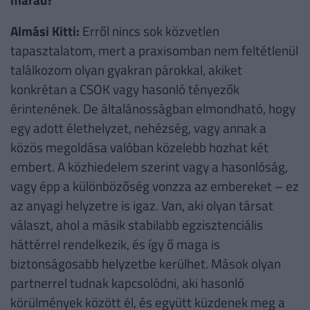
Almási Kitti:
Erről nincs sok közvetlen
tapasztalatom, mert a praxisomban nem feltétlenül
találkozom olyan gyakran párokkal, akiket
konkrétan a CSOK vagy hasonló tényezők
érintenének. De általánosságban elmondható, hogy
egy adott élethelyzet, nehézség, vagy annak a
közös megoldása valóban közelebb hozhat két
embert. A közhiedelem szerint vagy a hasonlóság,
vagy épp a különbözőség vonzza az embereket – ez
az anyagi helyzetre is igaz. Van, aki olyan társat
választ, ahol a másik stabilabb egzisztenciális
háttérrel rendelkezik, és így ő maga is
biztonságosabb helyzetbe kerülhet. Mások olyan
partnerrel tudnak kapcsolódni, aki hasonló
körülmények között él, és együtt küzdenek meg a