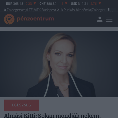
EUR
363.18
-2.23
CHF
388.84
-1.5
USD
314.21
-2.76
laegerszegi TE
|
MTK Budapest
2-3
Puskás Akadémia
|
Zalaegerszegi TE
5-2
Pa
EGÉSZSÉG
Almási Kitti: Sokan mondják nekem,