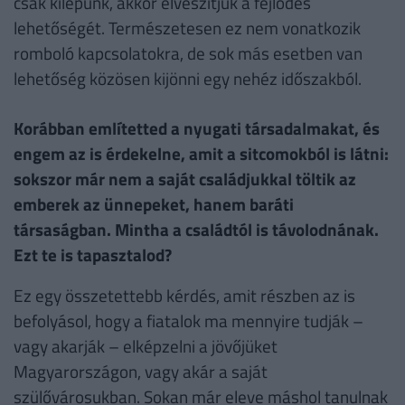
csak kilépünk, akkor elveszítjük a fejlődés
lehetőségét. Természetesen ez nem vonatkozik
romboló kapcsolatokra, de sok más esetben van
lehetőség közösen kijönni egy nehéz időszakból.
Korábban említetted a nyugati társadalmakat, és
engem az is érdekelne, amit a sitcomokból is látni:
sokszor már nem a saját családjukkal töltik az
emberek az ünnepeket, hanem baráti
társaságban. Mintha a családtól is távolodnának.
Ezt te is tapasztalod?
Ez egy összetettebb kérdés, amit részben az is
befolyásol, hogy a fiatalok ma mennyire tudják –
vagy akarják – elképzelni a jövőjüket
Magyarországon, vagy akár a saját
szülővárosukban. Sokan már eleve máshol tanulnak