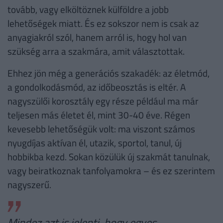
tovább, vagy elköltöznek külföldre a jobb
lehetőségek miatt. És ez sokszor nem is csak az
anyagiakról szól, hanem arról is, hogy hol van
szükség arra a szakmára, amit választottak.
Ehhez jön még a generációs szakadék: az életmód,
a gondolkodásmód, az időbeosztás is eltér. A
nagyszülői korosztály egy része például ma már
teljesen más életet él, mint 30-40 éve. Régen
kevesebb lehetőségük volt: ma viszont számos
nyugdíjas aktívan él, utazik, sportol, tanul, új
hobbikba kezd. Sokan közülük új szakmát tanulnak,
vagy beiratkoznak tanfolyamokra – és ez szerintem
nagyszerű.
Mindez azt is jelenti, hogy egyes