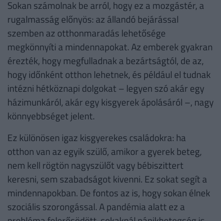
Sokan számolnak be arról, hogy ez a mozgástér, a
rugalmasság előnyös: az állandó bejárással
szemben az otthonmaradás lehetősége
megkönnyíti a mindennapokat. Az emberek gyakran
érezték, hogy megfulladnak a bezártságtól, de az,
hogy időnként otthon lehetnek, és például el tudnak
intézni hétköznapi dolgokat – legyen szó akár egy
házimunkáról, akár egy kisgyerek ápolásáról –, nagy
könnyebbséget jelent.
Ez különösen igaz kisgyerekes családokra: ha
otthon van az egyik szülő, amikor a gyerek beteg,
nem kell rögtön nagyszülőt vagy bébiszittert
keresni, sem szabadságot kivenni. Ez sokat segít a
mindennapokban. De fontos az is, hogy sokan élnek
szociális szorongással. A pandémia alatt ez a
probléma felerősödött, sokaknál pánikbetegség is