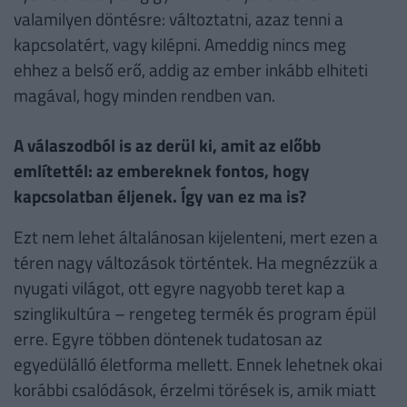
valamilyen döntésre: változtatni, azaz tenni a
kapcsolatért, vagy kilépni. Ameddig nincs meg
ehhez a belső erő, addig az ember inkább elhiteti
magával, hogy minden rendben van.
A válaszodból is az derül ki, amit az előbb
említettél: az embereknek fontos, hogy
kapcsolatban éljenek. Így van ez ma is?
Ezt nem lehet általánosan kijelenteni, mert ezen a
téren nagy változások történtek. Ha megnézzük a
nyugati világot, ott egyre nagyobb teret kap a
szinglikultúra – rengeteg termék és program épül
erre. Egyre többen döntenek tudatosan az
egyedülálló életforma mellett. Ennek lehetnek okai
korábbi csalódások, érzelmi törések is, amik miatt