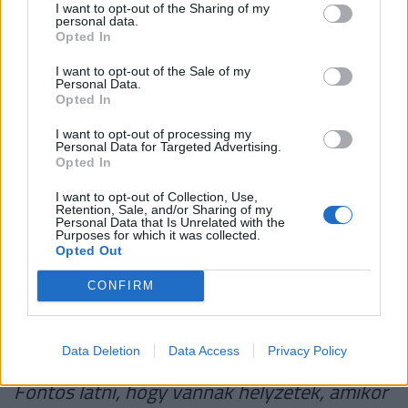
jelent –, mert van b-terv is, de egyben csökkentheti
I want to opt-out of the Sharing of my
personal data.
is a késztetést arra, hogy mindent megtegyenek a
Opted In
kapcsolatért a kihívások idején.
I want to opt-out of the Sale of my
Personal Data.
A válások növekvő száma milyen hatással lehet a
Opted In
fiatalok párkapcsolati szemléletére?
I want to opt-out of processing my
Personal Data for Targeted Advertising.
Opted In
Az én gyerekkoromban alig ismertem olyan
osztálytársat, akinek elváltak a szülei – ha mégis
I want to opt-out of Collection, Use,
Retention, Sale, and/or Sharing of my
volt ilyen, az a gyerek sokszor szégyellte magát. Ez
Personal Data that Is Unrelated with the
Purposes for which it was collected.
sem volt jó, hiszen a válás lehet helyes döntés is.
Opted Out
Nagyon sok felnőttel dolgozom, akik azt mondják:
CONFIRM
bárcsak elváltak volna a szüleik, mert így pokol volt
otthon.
Data Deletion
Data Access
Privacy Policy
Fontos látni, hogy vannak helyzetek, amikor