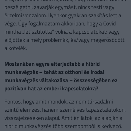
beszélgetni, zavarják egymást, nincs testi vagy
érzelmi vonzalom. Ilyenkor gyakran szakítás lett a
vége. Úgy fogalmaztam akkoriban, hogy a Covid
mintha „letisztította” volna a kapcsolatokat: vagy
előjöttek a mély problémák, és/vagy megerősödött
a kötelék.
Mostanában egyre elterjedtebb a hibrid
munkavégzés – tehát az otthoni és irodai
munkavégzés váltakozása – összességében ez
pozitívan hat az emberi kapcsolatokra?
Fontos, hogy amit mondok, az nem társadalmi
szintű elemzés, hanem személyes tapasztalatokon,
visszajelzéseken alapul. Amit én látok, az alapján a
hibrid munkavégzés több szempontból is kedvező.