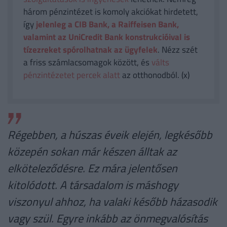
három pénzintézet is komoly akciókat hirdetett,
így
jelenleg a CIB Bank, a Raiffeisen Bank,
valamint az UniCredit Bank konstrukcióival is
tízezreket spórolhatnak az ügyfelek
. Nézz szét
a friss számlacsomagok között, és
válts
pénzintézetet percek alatt
az otthonodból. (x)
Régebben, a húszas éveik elején, legkésőbb
közepén sokan már készen álltak az
elköteleződésre. Ez mára jelentősen
kitolódott. A társadalom is máshogy
viszonyul ahhoz, ha valaki később házasodik
vagy szül. Egyre inkább az önmegvalósítás