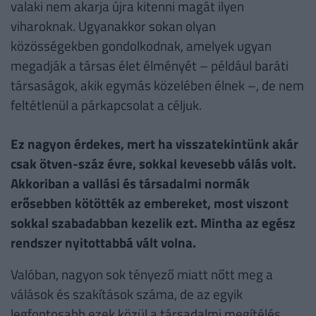
valaki nem akarja újra kitenni magát ilyen
viharoknak. Ugyanakkor sokan olyan
közösségekben gondolkodnak, amelyek ugyan
megadják a társas élet élményét – például baráti
társaságok, akik egymás közelében élnek –, de nem
feltétlenül a párkapcsolat a céljuk.
Ez nagyon érdekes, mert ha visszatekintünk akár
csak ötven-száz évre, sokkal kevesebb válás volt.
Akkoriban a vallási és társadalmi normák
erősebben kötötték az embereket, most viszont
sokkal szabadabban kezelik ezt. Mintha az egész
rendszer nyitottabbá vált volna.
Valóban, nagyon sok tényező miatt nőtt meg a
válások és szakítások száma, de az egyik
legfontosabb ezek közül a társadalmi megítélés