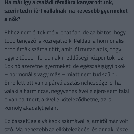
Ha már így a családi témákra kanyarodtunk,
szerinted miért vállalnak ma kevesebb gyermeket
a nők?
Ehhez nem értek mélyrehatóan, de az biztos, hogy
több tényező is közrejátszik. Például a hormonális
problémák száma nőtt, amit jól mutat az is, hogy
egyre többen fordulnak meddőségi központokhoz.
Sok nő szeretne gyermeket, de egészségügyi okok
– hormonális vagy más – miatt nem tud szülni.
Emellett ott van a párválasztás nehézsége is: ha
valaki a harmincas, negyvenes évei elejére sem talál
olyan partnert, akivel elköteleződhetne, az is
komoly akadályt jelent.
Ez összefügg a válások számával is, amiről már volt
szó. Ma nehezebb az elköteleződés, és annak része