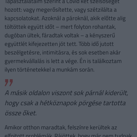
Tapasztalataim szerint a Covid két szélsőséget
hozott: vagy megerősítette, vagy szétzilálta a
kapcsolatokat. Azoknál a pároknál, akik előtte alig
töltöttek együtt időt – mert folyton rohantak,
dugóban ültek, fáradtak voltak – a kényszerű
együttlét kifejezetten jót tett. Több idő jutott
beszélgetésre, intimitásra, és sok esetben akár
gyermekvállalás is lett a vége. Én is találkoztam
ilyen történetekkel a munkám során.
A másik oldalon viszont sok párnál kiderült,
hogy csak a hétköznapok pörgése tartotta
össze őket.
Amikor otthon maradtak, felszínre kerültek az
elfojtott problémák. Rájöttek, hogy már nem tudnak