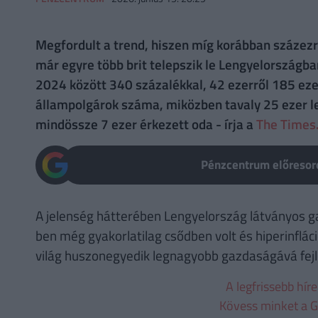
Megfordult a trend, hiszen míg korábban százezr
már egyre több brit telepszik le Lengyelországba
2024 között 340 százalékkal, 42 ezerről 185 ezer
állampolgárok száma, miközben tavaly 25 ezer le
mindössze 7 ezer érkezett oda - írja a
The Times
Pénzcentrum előresoro
A jelenség hátterében Lengyelország látványos ga
ben még gyakorlatilag csődben volt és hiperinflác
világ huszonegyedik legnagyobb gazdaságává fejl
A legfrissebb hír
Kövess minket a G