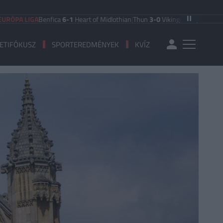
LIGA
Benfica
6-1
Heart of Midlothian
|
Thun
3-0
Vikingur Reykjavik
|
PAOK Salon
ETIFÓKUSZ
SPORTEREDMÉNYEK
KVÍZ