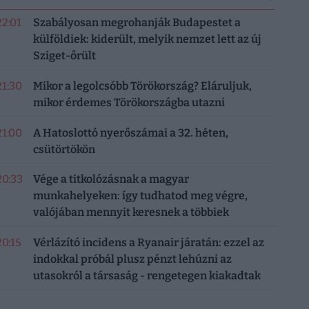
22:01
Szabályosan megrohanják Budapestet a
külföldiek: kiderült, melyik nemzet lett az új
Sziget-őrült
21:30
Mikor a legolcsóbb Törökország? Eláruljuk,
mikor érdemes Törökországba utazni
21:00
A Hatoslottó nyerőszámai a 32. héten,
csütörtökön
20:33
Vége a titkolózásnak a magyar
munkahelyeken: így tudhatod meg végre,
valójában mennyit keresnek a többiek
20:15
Vérlázító incidens a Ryanair járatán: ezzel az
indokkal próbál plusz pénzt lehúzni az
utasokról a társaság - rengetegen kiakadtak