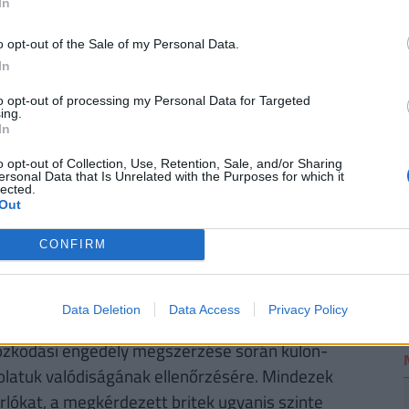
bben a cikkben
, illetve a Pénzcentrum
nyugdíj
In
o opt-out of the Sale of my Personal Data.
2
In
áttelepülők számára. Krakkóból Varsóba
to opt-out of processing my Personal Data for Targeted
ing.
 jutni, a menetjegy pedig elővételben akár 10
In
só és hatékony, a közoktatás és a felsőoktatás
o opt-out of Collection, Use, Retention, Sale, and/or Sharing
ersonal Data that Is Unrelated with the Purposes for which it
kkal emelkedtek, miközben a munkanélküliségi
lected.
alékról 3 százalékra csökkent, ami az egyik
Out
CONFIRM
l bonyolultabbá vált, mivel a 90 napon túl maradni
sszú távú vízumért kell folyamodniuk, az
Data Deletion
Data Access
Privacy Policy
 is kell tenniük. A 25 éves, manchesteri
tózkodási engedély megszerzése során külön-
csolatuk valódiságának ellenőrzésére. Mindezek
rlókat, a megkérdezett britek ugyanis szinte