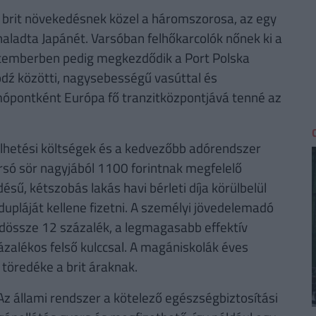
 a brit növekedésnek közel a háromszorosa, az egy
ladta Japánét. Varsóban felhőkarcolók nőnek ki a
eptemberben pedig megkezdődik a Port Polska
dź közötti, nagysebességű vasúttal és
mópontként Európa fő tranzitközpontjává tenné az
lhetési költségek és a kedvezőbb adórendszer
rsó sör nagyjából 1100 forintnak megfelelő
sű, kétszobás lakás havi bérleti díja körülbelül
upláját kellene fizetni. A személyi jövedelemadó
dössze 12 százalék, a legmagasabb effektív
ázalékos felső kulccsal. A magániskolák éves
töredéke a brit áraknak.
 Az állami rendszer a kötelező egészségbiztosítási