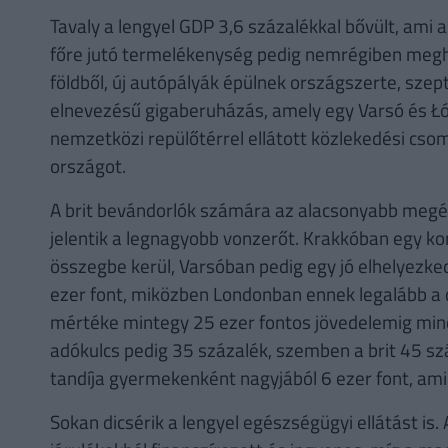
Tavaly a lengyel GDP 3,6 százalékkal bővült, ami
főre jutó termelékenység pedig nemrégiben megha
földből, új autópályák épülnek országszerte, sz
elnevezésű gigaberuházás, amely egy Varsó és Łó
nemzetközi repülőtérrel ellátott közlekedési cso
országot.
A brit bevándorlók számára az alacsonyabb megé
jelentik a legnagyobb vonzerőt. Krakkóban egy ko
összegbe kerül, Varsóban pedig egy jó elhelyezkedé
ezer font, miközben Londonban ennek legalább a d
mértéke mintegy 25 ezer fontos jövedelemig min
adókulcs pedig 35 százalék, szemben a brit 45 sz
tandíja gyermekenként nagyjából 6 ezer font, ami 
Sokan dicsérik a lengyel egészségügyi ellátást is.