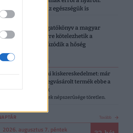
magyarok lemondanak erről a nyáron:
könnyen rámehet az egészségük is
026. augusztus 6.
Készül a válságforgatókönyv a magyar
munkahelyeken: erre kötelezhetik a
dolgozókat, ha elhúzódik a hőség
ERRŐL NE MARADJ LE!
Letarolták az európai kiskereskedelmet: már
minden második megvásárolt termék ebbe a
kategóriába tartozik
A saját márkás termékek népszerűsége töretlen.
NAPTÁR
Tovább
2026. augusztus 7. péntek