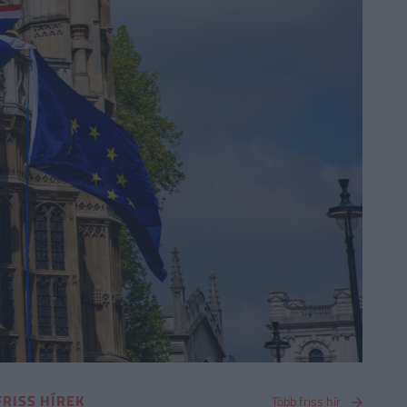
FRISS HÍREK
Több friss hír