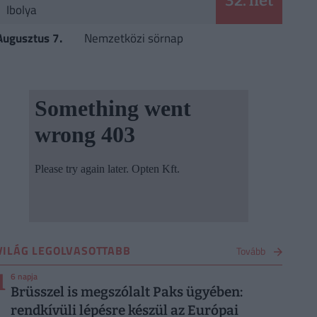
32. hét
Ibolya
Augusztus 7.
Nemzetközi sörnap
VILÁG LEGOLVASOTTABB
Tovább
1
6 napja
Brüsszel is megszólalt Paks ügyében:
rendkívüli lépésre készül az Európai