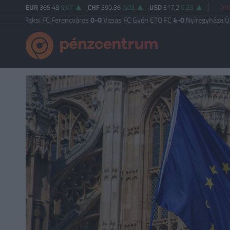
EUR
365.48
0.07
CHF
390.36
0.03
USD
317.2
0.23
20
aksi FC
|
Ferencváros
0-0
Vasas FC
|
Győri ETO FC
4-0
Nyíregyháza
|
Újpest FC