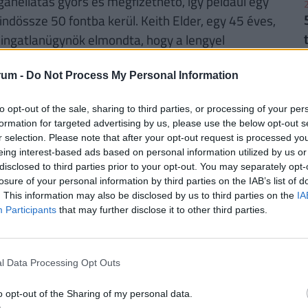
gánellátás gyors és megfizethető, így például egy
2
indössze 50 fontba kerül. Keith Elder, egy 45 éves,
i ingatlanügynök elmondta, hogy a lengyel
yorsan hozzájutott a megfelelő kezeléshez.
rum -
Do Not Process My Personal Information
tból megelőzi a britet, különösen az olyan
2
zemélyi igazolvány, a digitális ügyintézés és a
to opt-out of the sale, sharing to third parties, or processing of your per
formation for targeted advertising by us, please use the below opt-out s
r selection. Please note that after your opt-out request is processed y
eing interest-based ads based on personal information utilized by us or
disclosed to third parties prior to your opt-out. You may separately opt-
RINT, HA NYUGDÍJBA MEGY: EGYSZERŰ
losure of your personal information by third parties on the IAB’s list of
2
. This information may also be disclosed by us to third parties on the
IA
Participants
that may further disclose it to other third parties.
rűségnek örvendenek a
nyugdíjmegtakarítási
ztosítás
. Mivel évtizedekre előre tekintve az
sincsen garancia, úgy tűnik ez időskori
l Data Processing Opt Outs
2
. De
mennyi pénzhez is juthatunk egy
n védhetjük ki egy ilyen megtakarítással pénzünk
o opt-out of the Sharing of my personal data.