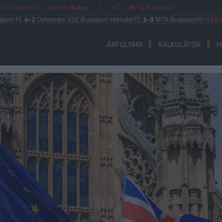
26. augusztus 7. péntek
Ibolya
28 °C
Budapest
4-2
Debreceni VSC
|
Budapest Honvéd FC
3-3
MTK Budapest
UEFA EURÓPA 
ÁRFOLYAM
KALKULÁTOR
H