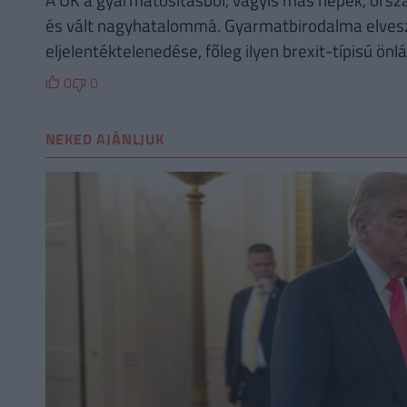
és vált nagyhatalommá. Gyarmatbirodalma elvesz
eljelentéktelenedése, főleg ilyen brexit-típisú ön
0
0
NEKED AJÁNLJUK