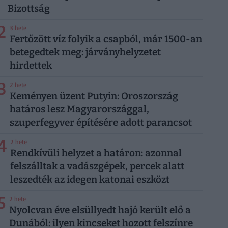
Bizottság
2
3 hete
Fertőzött víz folyik a csapból, már 1500-an
betegedtek meg: járványhelyzetet
hirdettek
3
2 hete
Keményen üzent Putyin: Oroszország
határos lesz Magyarországgal,
szuperfegyver építésére adott parancsot
4
2 hete
Rendkívüli helyzet a határon: azonnal
felszálltak a vadászgépek, percek alatt
leszedték az idegen katonai eszközt
5
2 hete
Nyolcvan éve elsüllyedt hajó került elő a
Dunából: ilyen kincseket hozott felszínre