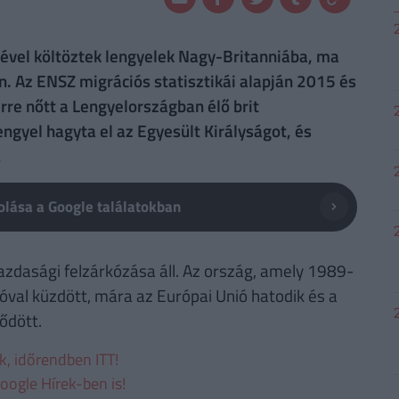
ével költöztek lengyelek Nagy-Britanniába, ma
n. Az ENSZ migrációs statisztikái alapján 2015 és
re nőtt a Lengyelországban élő brit
ngyel hagyta el az Egyesült Királyságot, és
.
lása a Google találatokban
zdasági felzárkózása áll. Az ország, amely 1989-
ióval küzdött, mára az Európai Unió hatodik és a
ődött.
ek, időrendben ITT!
oogle Hírek-ben is!