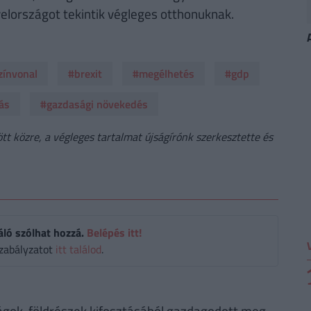
lországot tekintik végleges otthonuknak.
zínvonal
#brexit
#megélhetés
#gdp
ás
#gazdasági növekedés
t közre, a végleges tartalmat újságírónk szerkesztette és
áló szólhat hozzá.
Belépés itt!
zabályzatot
itt találod
.
ágok, földrészek kifosztásából gazdagodott meg