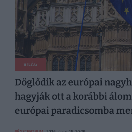
VILÁG
Döglődik az európai nagyh
hagyják ott a korábbi álom
európai paradicsomba me
PÉNZCENTRUM
2026. június 15. 20:29