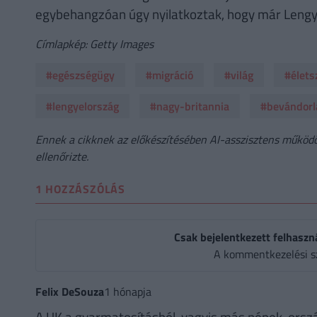
egybehangzóan úgy nyilatkoztak, hogy már Lengye
Címlapkép: Getty Images
#egészségügy
#migráció
#világ
#élets
#lengyelország
#nagy-britannia
#bevándorl
Ennek a cikknek az előkészítésében AI-asszisztens működöt
ellenőrizte.
1 HOZZÁSZÓLÁS
Csak bejelentkezett felhaszn
A kommentkezelési s
Felix DeSouza
1 hónapja
A UK a gyarmatosításból, vagyis más népek, orsz