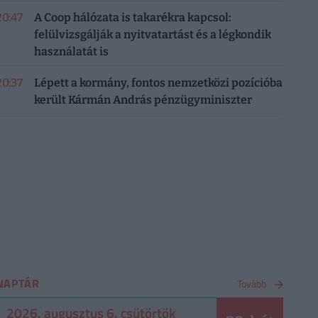
20:47
A Coop hálózata is takarékra kapcsol:
felülvizsgálják a nyitvatartást és a légkondik
használatát is
20:37
Lépett a kormány, fontos nemzetközi pozícióba
került Kármán András pénzügyminiszter
NAPTÁR
Tovább
2026. augusztus 6. csütörtök