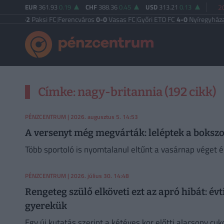
EUR
361.93
0.19
CHF
388.36
0.45
USD
313.21
0.13
2
TE
5-2
Paksi FC
|
Ferencváros
0-0
Vasas FC
|
Győri ETO FC
4-0
Nyíregyháza
|
Újp
Címke: nagy-britannia (192 cikk)
PÉNZCENTRUM
| 2026. augusztus 5. 14:53
A versenyt még megvárták: leléptek a boksz
Több sportoló is nyomtalanul eltűnt a vasárnap véget 
PÉNZCENTRUM
| 2026. július 30. 14:48
Rengeteg szülő elköveti ezt az apró hibát: évt
gyerekük
Egy új kutatás szerint a kétéves kor előtti alacsony c