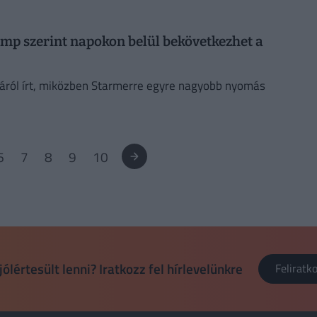
ump szerint napokon belül bekövetkezhet a
áról írt, miközben Starmerre egyre nagyobb nyomás
6
7
8
9
10
jólértesült lenni? Iratkozz fel hírlevelünkre
Felirat