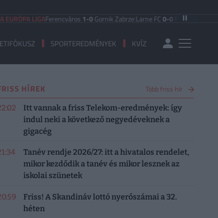
RÓPA LIGA
Ferencváros
1-0
Gornik Zabrze
|
Larne FC
0-0
FC Iberia 1999
|
Sham
ETIFÓKUSZ
SPORTEREDMÉNYEK
KVÍZ
FRISS HÍREK
Több friss hír
22:02
Itt vannak a friss Telekom-eredmények: így
indul neki a következő negyedéveknek a
gigacég
21:34
Tanév rendje 2026/27: itt a hivatalos rendelet,
mikor kezdődik a tanév és mikor lesznek az
iskolai szünetek
20:59
Friss! A Skandináv lottó nyerőszámai a 32.
héten