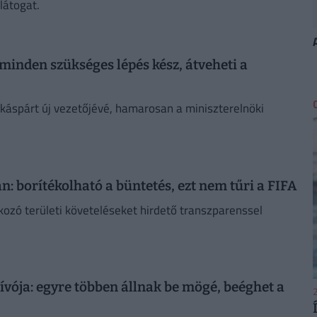
látogat.
minden szükséges lépés kész, átveheti a
áspárt új vezetőjévé, hamarosan a miniszterelnöki
n: borítékolható a büntetés, ezt nem tűri a FIFA
kozó területi követeléseket hirdető transzparenssel
hívója: egyre többen állnak be mögé, beéghet a
2