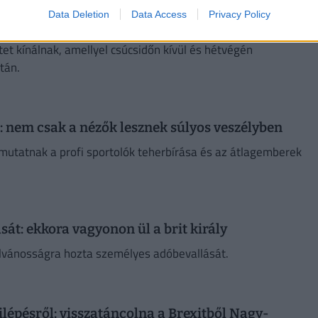
 az országokat: már csak pár napig lehet
Data Deletion
Data Access
Privacy Policy
et kínálnak, amellyel csúcsidőn kívül és hétvégén
tán.
nem csak a nézők lesznek súlyos veszélyben
mutatnak a profi sportolók teherbírása és az átlagemberek
sát: ekkora vagyonon ül a brit király
nyilvánosságra hozta személyes adóbevallását.
ilépésről: visszatáncolna a Brexitből Nagy-