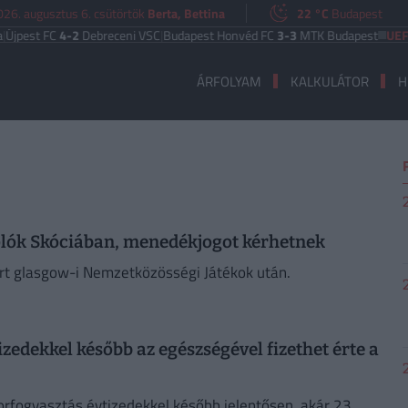
026. augusztus 6. csütörtök
Berta, Bettina
22 °C
Budapest
est FC
4-2
Debreceni VSC
|
Budapest Honvéd FC
3-3
MTK Budapest
UEFA EU
ÁRFOLYAM
KALKULÁTOR
H
olók Skóciában, menedékjogot kérhetnek
ért glasgow-i Nemzetközösségi Játékok után.
izedekkel később az egészségével fizethet érte a
ukorfogyasztás évtizedekkel később jelentősen, akár 23