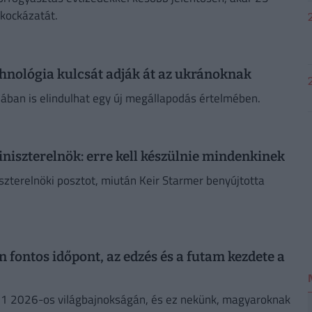
 kockázatát.
chnológia kulcsát adják át az ukránoknak
nában is elindulhat egy új megállapodás értelmében.
miniszterelnök: erre kell készülnie mindenkinek
szterelnöki posztot, miután Keir Starmer benyújtotta
 fontos időpont, az edzés és a futam kezdete a
ma 1 2026-os világbajnokságán, és ez nekünk, magyaroknak