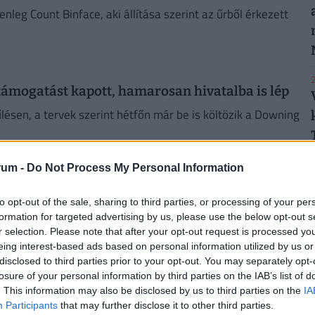
enleg Count Binface, aki állítása szerint az űrből érkezett
.
2
támogatást kapott, hamarosan hivatalba is lép
sen, a tervek szerint hétfőn már be is költözik a Downing
rum -
Do Not Process My Personal Information
2
alomtól a népszerű vezetőt: rendkívüli
to opt-out of the sale, sharing to third parties, or processing of your per
formation for targeted advertising by us, please use the below opt-out s
r selection. Please note that after your opt-out request is processed y
nkáspárt májusi önkormányzati vereségét követően saját
eing interest-based ads based on personal information utilized by us or
2
disclosed to third parties prior to your opt-out. You may separately opt-
losure of your personal information by third parties on the IAB’s list of
. This information may also be disclosed by us to third parties on the
IA
Participants
that may further disclose it to other third parties.
tudsz felidézni a brit fővárosból!