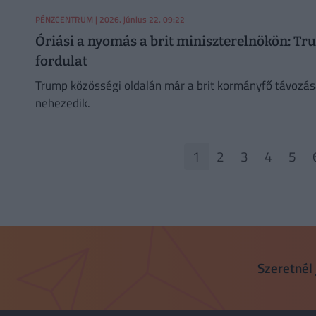
PÉNZCENTRUM
| 2026. június 22. 09:22
Óriási a nyomás a brit miniszterelnökön: Tr
fordulat
Trump közösségi oldalán már a brit kormányfő távozás
nehezedik.
1
2
3
4
5
Szeretnél 