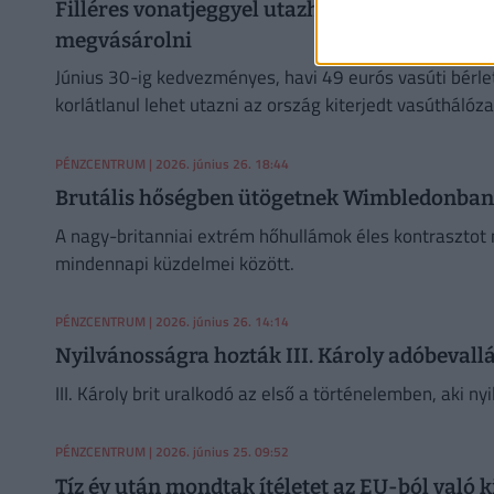
Filléres vonatjeggyel utazhatod körbe ezeket
megvásárolni
Június 30-ig kedvezményes, havi 49 eurós vasúti bérlet
korlátlanul lehet utazni az ország kiterjedt vasúthálóza
PÉNZCENTRUM
| 2026. június 26. 18:44
Brutális hőségben ütögetnek Wimbledonban: 
A nagy-britanniai extrém hőhullámok éles kontrasztot 
mindennapi küzdelmei között.
PÉNZCENTRUM
| 2026. június 26. 14:14
Nyilvánosságra hozták III. Károly adóbevallá
III. Károly brit uralkodó az első a történelemben, aki 
PÉNZCENTRUM
| 2026. június 25. 09:52
Tíz év után mondtak ítéletet az EU-ból való k