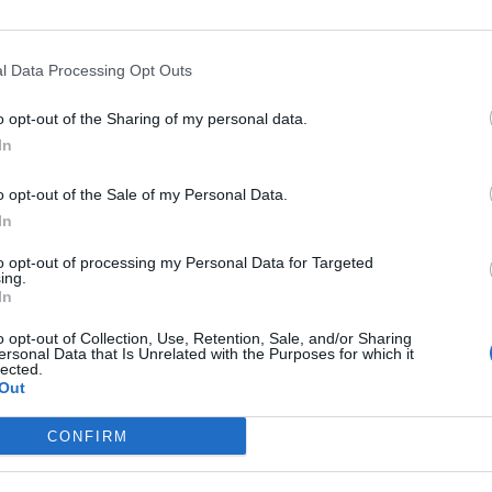
merősek, de vajon mennyi valódi tudásunk van Londonról?
2
l Data Processing Opt Outs
o opt-out of the Sharing of my personal data.
In
ősebb hatalmában: orosz rulettet játszik a
shet a parlamentből
o opt-out of the Sale of my Personal Data.
it összecsapásaként jellemezte.
In
to opt-out of processing my Personal Data for Targeted
ing.
In
sen megközelítette a gigantikus hadihajót az
o opt-out of Collection, Use, Retention, Sale, and/or Sharing
ersonal Data that Is Unrelated with the Purposes for which it
lected.
dászgépek fogtak el egy orosz tengeri felderítő
Out
CONFIRM