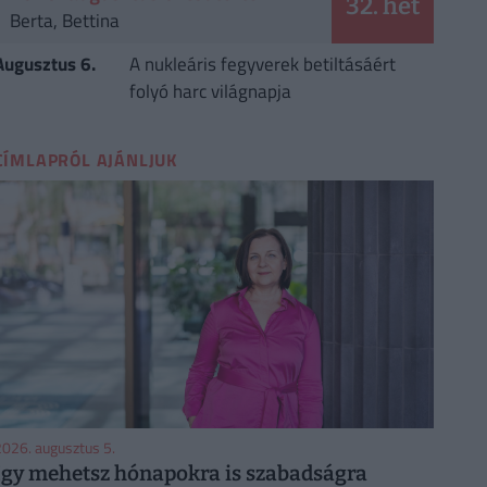
32. hét
Berta, Bettina
Augusztus 6.
A nukleáris fegyverek betiltásáért
folyó harc világnapja
CÍMLAPRÓL AJÁNLJUK
026. augusztus 5.
Így mehetsz hónapokra is szabadságra