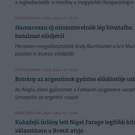
a legkedvesebb: a mezőny a mogyoródi Hungaroringre 
PÉNZCENTRUM
| 2026. július 17. 14:14
Hamarosan új miniszterelnök lép hivatalba: 
hatalmat elődjétől
Pénteken megválasztották Andy Burnhamet a brit Munk
posztot is átveszi elődjétől.
PÉNZCENTRUM
| 2026. július 16. 10:23
Botrány az argentinok győztes elődöntője utá
Az Anglia elleni győzelmet a Falkland-szigetekre vonat
ünnepelte az argentin csapat
PÉNZCENTRUM
| 2026. július 14. 14:40
Kukafejű űrlény lett Nigel Farage legfőbb ki
választáson a Brexit atyja