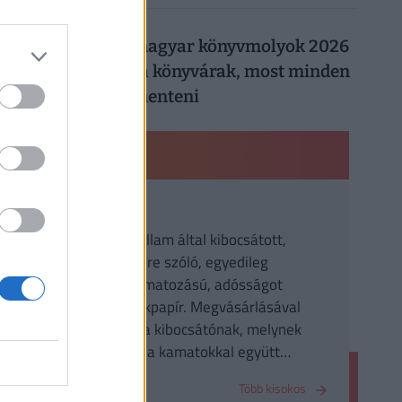
026. augusztus 5.
Így trükköznek a magyar könyvmolyok 2026
nyarán: elszálltak a könyvárak, most minden
forintot meg kell menteni
PÉNZÜGYI KISOKOS
Kötvény
Egy vállalat vagy állam által kibocsátott,
meghatározott időre szóló, egyedileg
meghatározott kamatozású, adósságot
megtestesítő értékpapír. Megvásárlásával
kölcsönt nyújtunk a kibocsátónak, melynek
visszafizetését az a kamatokkal együtt
vállalja.
Több kisokos