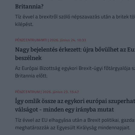
Britannia?
Tíz évvel a brexitről szóló népszavazás után a britek 
kilépést.
PÉNZCENTRUM/MTI
| 2026. június 24. 10:33
Nagy bejelentés érkezett: újra bővülhet az Eu
beszélnek
Az Európai Bizottság egykori Brexit-ügyi főtárgyalója sz
Britannia előtt.
PÉNZCENTRUM
| 2026. június 23. 15:47
Így omlik össze az egykori európai szuperhata
válságot - minden egy irányba mutat
Tíz évvel az EU elhagyása után a Brexit politikai, gaz
meghatározzák az Egyesült Királyság mindennapjait.