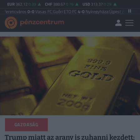
EUR
362.12
0.39
CHF
388.67
0.76
USD
313.37
0.29
ros
0-0
Vasas FC
|
Győri ETO FC
4-0
Nyíregyháza
|
Újpest FC
4-2
Debreceni VSC
GAZDASÁG
Trump miatt az arany is zuhanni kezdett: