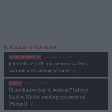
PC BLOGGER & PODCASTER
2026. augusztus 5. 16:30
PORTFOLIO CHECKLIST
Jelentett az OTP: mit üzennek a friss
számok a részvényeseknek?
2026. július 16. 18:28
MEDIA1
Új médiatörvény, új korszak? Interjú
Sükösd Miklós médiaprofesszorral
(Media1)