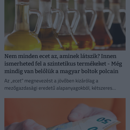
Nem minden ecet az, aminek látszik? Innen
ismerheted fel a szintetikus termékeket - Még
mindig van belőlük a magyar boltok polcain
Az „ecet” megnevezést a jövőben kizárólag a
mezőgazdasági eredetű alapanyagokból, kétszeres
biológiai erjesztéssel előállított termékek viselhetik.