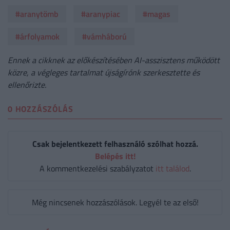
#aranytömb
#aranypiac
#magas
#árfolyamok
#vámháború
Ennek a cikknek az előkészítésében AI-asszisztens működött
közre, a végleges tartalmat újságírónk szerkesztette és
ellenőrizte.
0 HOZZÁSZÓLÁS
Csak bejelentkezett felhasználó szólhat hozzá.
Belépés itt!
A kommentkezelési szabályzatot
itt találod
.
Még nincsenek hozzászólások. Legyél te az első!