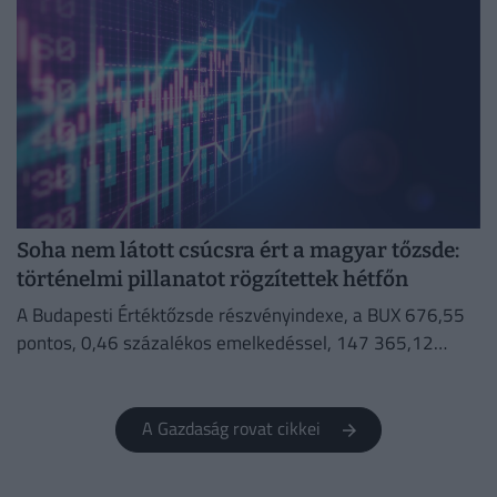
Soha nem látott csúcsra ért a magyar tőzsde:
történelmi pillanatot rögzítettek hétfőn
A Budapesti Értéktőzsde részvényindexe, a BUX 676,55
pontos, 0,46 százalékos emelkedéssel, 147 365,12
ponton, történelmi csúcson zárt hétfőn.
A Gazdaság rovat cikkei