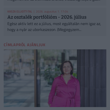
KASZA ELLIOTT-TAL
| 2026. augusztus 1. 17:04
Az osztalék portfólióm - 2026. július
Egész aktív lett ez a július, most egyáltalán nem igaz az,
hogy a nyár az uborkaszezon. (Megjegyzem...
CÍMLAPRÓL AJÁNLJUK