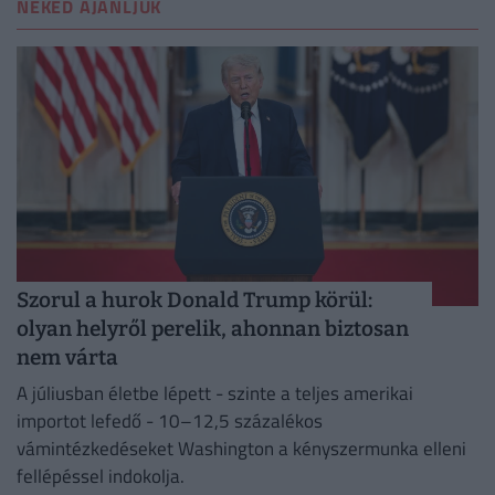
NEKED AJÁNLJUK
Szorul a hurok Donald Trump körül:
olyan helyről perelik, ahonnan biztosan
nem várta
A júliusban életbe lépett - szinte a teljes amerikai
importot lefedő - 10–12,5 százalékos
vámintézkedéseket Washington a kényszermunka elleni
fellépéssel indokolja.