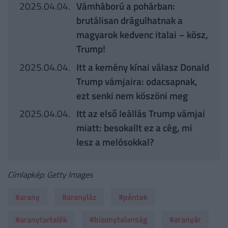
2025.04.04.
Vámháború a pohárban:
brutálisan drágulhatnak a
magyarok kedvenc italai – kösz,
Trump!
2025.04.04.
Itt a kemény kínai válasz Donald
Trump vámjaira: odacsapnak,
ezt senki nem köszöni meg
2025.04.04.
Itt az első leállás Trump vámjai
miatt: besokallt ez a cég, mi
lesz a melósokkal?
Címlapkép: Getty Images
#arany
#aranyláz
#péntek
#aranytartalék
#bizonytalanság
#aranyár