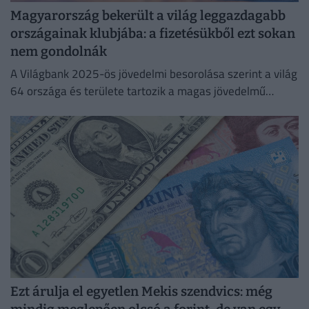
Magyarország bekerült a világ leggazdagabb
országainak klubjába: a fizetésükből ezt sokan
nem gondolnák
A Világbank 2025-ös jövedelmi besorolása szerint a világ
64 országa és területe tartozik a magas jövedelmű
gazdaságok közé, köztük Magyarország is.
Ezt árulja el egyetlen Mekis szendvics: még