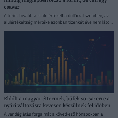
mindig meglepően olcsó a forint, de van egy
csavar
A forint továbbra is alulértékelt a dollárral szemben, az
alulértékeltség mértéke azonban tizenkét éve nem látott
legalacsonyabb szintre csökkent.
Eldőlt a magyar éttermek, büfék sorsa: erre a
nyári változásra kevesen készülnek fel időben
A vendéglátás forgalmát a következő hónapokban a