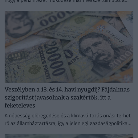
magyar piacon.
Veszélyben a 13. és 14. havi nyugdíj? Fájdalmas
szigorítást javasolnak a szakértők, itt a
feketeleves
A népesség elöregedése és a klímaváltozás óriási terhet
ró az államháztartásra, így a jelenlegi gazdaságpolitika
fenntartása esetén a magyar államadósság 2050-re a