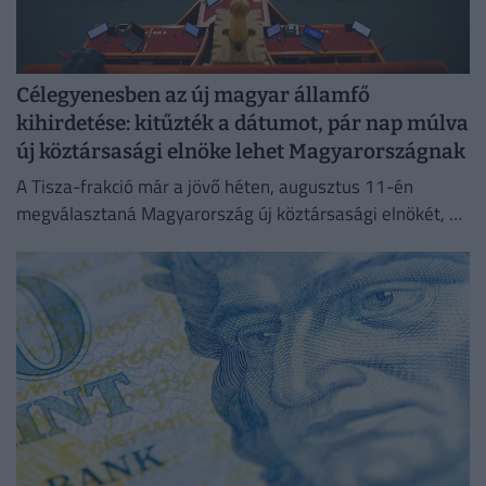
Célegyenesben az új magyar államfő
kihirdetése: kitűzték a dátumot, pár nap múlva
új köztársasági elnöke lehet Magyarországnak
A Tisza-frakció már a jövő héten, augusztus 11-én
megválasztaná Magyarország új köztársasági elnökét, az
erről szóló indítványt szerdán be is nyújtották az
Országgyűlésnek.