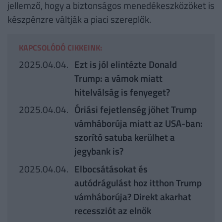
jellemző, hogy a biztonságos menedékeszközöket is
készpénzre váltják a piaci szereplők.
KAPCSOLÓDÓ CIKKEINK:
2025.04.04.
Ezt is jól elintézte Donald
Trump: a vámok miatt
hitelválság is fenyeget?
2025.04.04.
Óriási fejetlenség jöhet Trump
vámháborúja miatt az USA-ban:
szorító satuba kerülhet a
jegybank is?
2025.04.04.
Elbocsátásokat és
autódrágulást hoz itthon Trump
vámháborúja? Direkt akarhat
recessziót az elnök