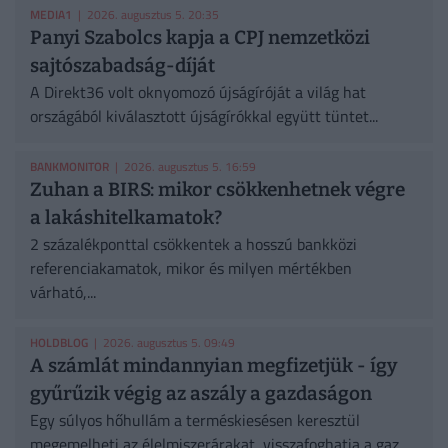
MEDIA1
| 2026. augusztus 5. 20:35
Panyi Szabolcs kapja a CPJ nemzetközi
sajtószabadság-díját
A Direkt36 volt oknyomozó újságíróját a világ hat
országából kiválasztott újságírókkal együtt tüntet...
BANKMONITOR
| 2026. augusztus 5. 16:59
Zuhan a BIRS: mikor csökkenhetnek végre
a lakáshitelkamatok?
2 százalékponttal csökkentek a hosszú bankközi
referenciakamatok, mikor és milyen mértékben
várható,...
HOLDBLOG
| 2026. augusztus 5. 09:49
A számlát mindannyian megfizetjük - így
gyűrűzik végig az aszály a gazdaságon
Egy súlyos hőhullám a terméskiesésen keresztül
megemelheti az élelmiszerárakat, visszafoghatja a gaz...