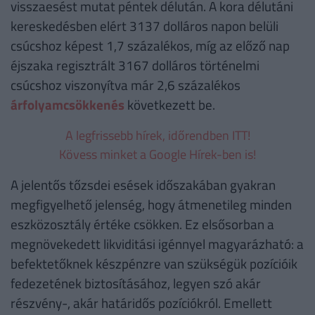
visszaesést mutat péntek délután. A kora délutáni
kereskedésben elért 3137 dolláros napon belüli
csúcshoz képest 1,7 százalékos, míg az előző nap
éjszaka regisztrált 3167 dolláros történelmi
csúcshoz viszonyítva már 2,6 százalékos
árfolyamcsökkenés
következett be.
A legfrissebb hírek, időrendben ITT!
Kövess minket a Google Hírek-ben is!
A jelentős tőzsdei esések időszakában gyakran
megfigyelhető jelenség, hogy átmenetileg minden
eszközosztály értéke csökken. Ez elsősorban a
megnövekedett likviditási igénnyel magyarázható: a
befektetőknek készpénzre van szükségük pozícióik
fedezetének biztosításához, legyen szó akár
részvény-, akár határidős pozíciókról. Emellett