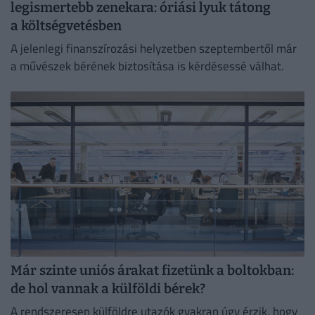
legismertebb zenekara: óriási lyuk tátong
a költségvetésben
A jelenlegi finanszírozási helyzetben szeptembertől már
a művészek bérének biztosítása is kérdésessé válhat.
Már szinte uniós árakat fizetünk a boltokban:
de hol vannak a külföldi bérek?
A rendszeresen külföldre utazók gyakran úgy érzik, hogy