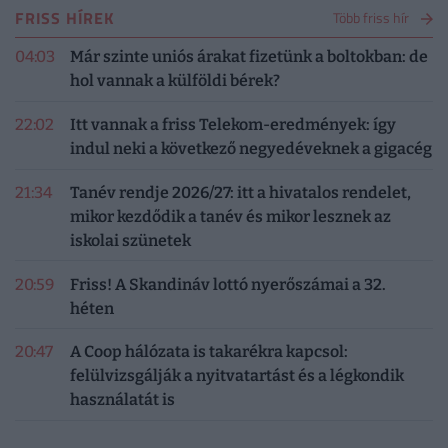
FRISS HÍREK
Több friss hír
04:03
Már szinte uniós árakat fizetünk a boltokban: de
hol vannak a külföldi bérek?
22:02
Itt vannak a friss Telekom-eredmények: így
indul neki a következő negyedéveknek a gigacég
21:34
Tanév rendje 2026/27: itt a hivatalos rendelet,
mikor kezdődik a tanév és mikor lesznek az
iskolai szünetek
20:59
Friss! A Skandináv lottó nyerőszámai a 32.
héten
20:47
A Coop hálózata is takarékra kapcsol:
felülvizsgálják a nyitvatartást és a légkondik
használatát is