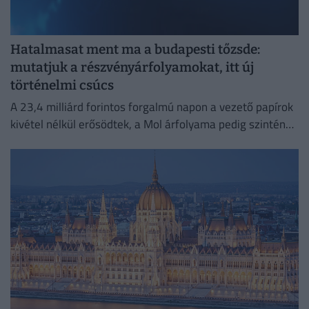
Hatalmasat ment ma a budapesti tőzsde:
mutatjuk a részvényárfolyamokat, itt új
történelmi csúcs
A 23,4 milliárd forintos forgalmú napon a vezető papírok
kivétel nélkül erősödtek, a Mol árfolyama pedig szintén
soha nem látott magasságba emelkedett.