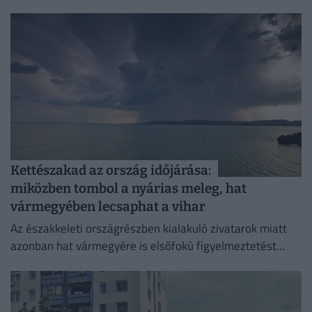
Kettészakad az ország időjárása:
miközben tombol a nyárias meleg, hat
vármegyében lecsaphat a vihar
Az északkeleti országrészben kialakuló zivatarok miatt
azonban hat vármegyére is elsőfokú figyelmeztetést
adtak ki.