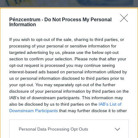
Letérdel a magyar gazdaság Paks miatt?
Ítéletet mondtak az elemzők, súlyos
Pénzcentrum -
Do Not Process My Personal
Information
következmények jöhetnek
Ugyan az ipari szereplők önkéntes árammegtakarítása
If you wish to opt-out of the sale, sharing to third parties, or
segít elkerülni a hálózat összeomlását, a kényszerű
processing of your personal or sensitive information for
leállások és a súlyos aszály hetente akár 0,1 százalékkal
targeted advertising by us, please use the below opt-out
section to confirm your selection. Please note that after your
is csökkenthetik a...
opt-out request is processed you may continue seeing
interest-based ads based on personal information utilized by
us or personal information disclosed to third parties prior to
your opt-out. You may separately opt-out of the further
disclosure of your personal information by third parties on the
IAB’s list of downstream participants. This information may
also be disclosed by us to third parties on the
IAB’s List of
Downstream Participants
that may further disclose it to other
third parties.
Personal Data Processing Opt Outs
Nagyot fogott Toto, a vámosok kutyája: 17