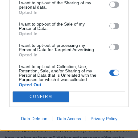
I want to opt-out of the Sharing of my
milliós illegális cigifogás került elő a raktérből
personal data.
Opted In
A bútorszállítmányba rejtett, több mint hatezer doboznyi
csempészárut a pénzügyőrök lefoglalták.
I want to opt-out of the Sale of my
Personal Data.
Opted In
I want to opt-out of processing my
Personal Data for Targeted Advertising.
Opted In
I want to opt-out of Collection, Use,
Retention, Sale, and/or Sharing of my
Personal Data that Is Unrelated with the
Purposes for which it was collected.
Opted Out
CONFIRM
Jogi útra tereli a kamatstopot az OTP: erről
Data Deletion
Data Access
Privacy Policy
minden magyar hitelesnek tudnia kell
Az OTP Bank első féléves eredménye ismét megmutatta,
hogy a pénzintézet működése már messze túlmutat a