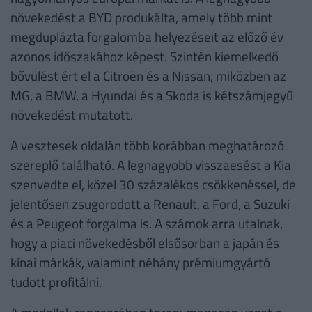
növekedést a BYD produkálta, amely több mint
megduplázta forgalomba helyezéseit az előző év
azonos időszakához képest. Szintén kiemelkedő
bővülést ért el a Citroën és a Nissan, miközben az
MG, a BMW, a Hyundai és a Skoda is kétszámjegyű
növekedést mutatott.
A vesztesek oldalán több korábban meghatározó
szereplő található. A legnagyobb visszaesést a Kia
szenvedte el, közel 30 százalékos csökkenéssel, de
jelentősen zsugorodott a Renault, a Ford, a Suzuki
és a Peugeot forgalma is. A számok arra utalnak,
hogy a piaci növekedésből elsősorban a japán és
kínai márkák, valamint néhány prémiumgyártó
tudott profitálni.