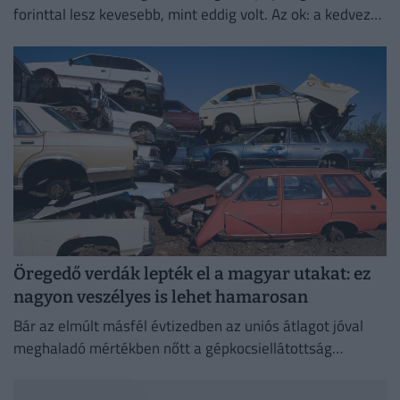
forinttal lesz kevesebb, mint eddig volt. Az ok: a kedvező
piaci környezet és a nemzetközi változások.
Öregedő verdák lepték el a magyar utakat: ez
nagyon veszélyes is lehet hamarosan
Bár az elmúlt másfél évtizedben az uniós átlagot jóval
meghaladó mértékben nőtt a gépkocsiellátottság
Magyarországon, a járműállomány folyamatosan
öregszik.