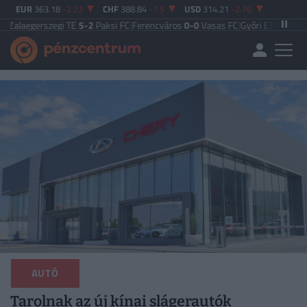
EUR
363.18
-2.23
CHF
388.84
-1.5
USD
314.21
-2.76
erszegi TE
5-2
Paksi FC
|
Ferencváros
0-0
Vasas FC
|
Győri ETO FC
4-0
Nyíregy
AUTÓ
Tarolnak az új kínai slágerautók