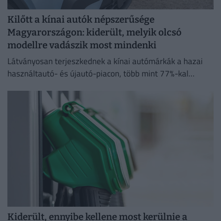
Kilőtt a kínai autók népszerűsége
Magyarországon: kiderült, melyik olcsó
modellre vadászik most mindenki
Látványosan terjeszkednek a kínai autómárkák a hazai
használtautó- és újautó-piacon, több mint 77%-kal
emelkedett a kínai modellek iránti érdeklődések száma
tavalyhoz képest.
Kiderült, ennyibe kellene most kerülnie a