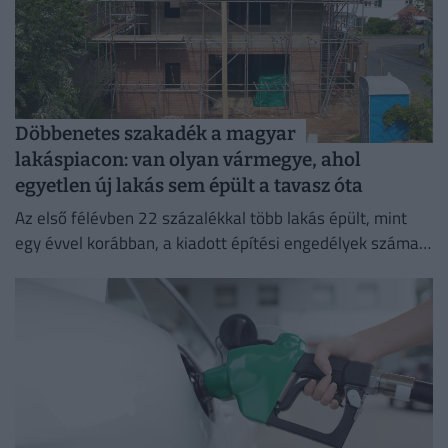
Döbbenetes szakadék a magyar
lakáspiacon: van olyan vármegye, ahol
egyetlen új lakás sem épült a tavasz óta
Az első félévben 22 százalékkal több lakás épült, mint
egy évvel korábban, a kiadott építési engedélyek száma
pedig még nagyobb, 29 százalékos ugrást mutatott