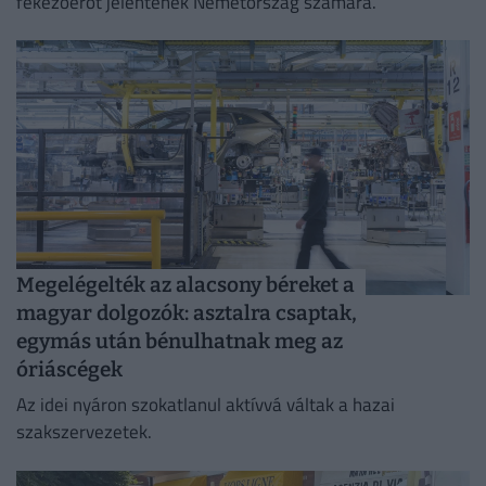
fékezőerőt jelentenek Németország számára.
Megelégelték az alacsony béreket a
magyar dolgozók: asztalra csaptak,
egymás után bénulhatnak meg az
óriáscégek
Az idei nyáron szokatlanul aktívvá váltak a hazai
szakszervezetek.