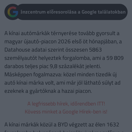
Pénzcentrum előresorolása a Google találatokban
A kínai autómárkák térnyerése tovább gyorsult a
magyar újautó-piacon 2026 első öt hónapjában, a
Datahouse adatai szerint összesen 5863
személyautót helyeztek forgalomba, ami a 59 809
darabos teljes piac 9,8 százalékát jelenti.
Másképpen fogalmazva: közel minden tizedik új
autó kínai márka volt, ami már jól látható súlyt ad
ezeknek a gyártóknak a hazai piacon.
A legfrissebb hírek, időrendben ITT!
Kövess minket a Google Hírek-ben is!
A kínai márkák közül a BYD végzett az élen 1632