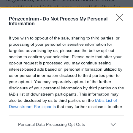
megoldásokat kínálunk, amelyek valódi változást
hoznak. Célunk, hogy világos, egyszerű feltételekkel
Pénzcentrum -
Do Not Process My Personal
és versenyképes kamatlábakkal támogassuk Önt –
Information
rejtett díjak és felesleges késedelmek nélkül.
If you wish to opt-out of the sale, sharing to third parties, or
processing of your personal or sensitive information for
* Kölcsönösszegek 10 000 eurótól 2 500 000
targeted advertising by us, please use the below opt-out
euróig
section to confirm your selection. Please note that after your
opt-out request is processed you may continue seeing
* Rugalmas visszafizetési tervek, amelyeket az Ön
interest-based ads based on personal information utilized by
egyedi helyzetéhez igazítunk
us or personal information disclosed to third parties prior to
* Gyors, professzionális jóváhagyási folyamat,
your opt-out. You may separately opt-out of the further
disclosure of your personal information by third parties on the
elkötelezett támogatással minden lépésben
IAB’s list of downstream participants. This information may
* Több száz ügyfél bízik bennünk, akik sikeresen
also be disclosed by us to third parties on the
IAB’s List of
finanszírozták projektjeiket. Megértjük, mennyire
Downstream Participants
that may further disclose it to other
third parties.
fontos az időben történő finanszírozás, ezért
tesszük a folyamatot egyszerűvé és átláthatóvá.
Personal Data Processing Opt Outs
Tegye meg az első lépést a szükséges források