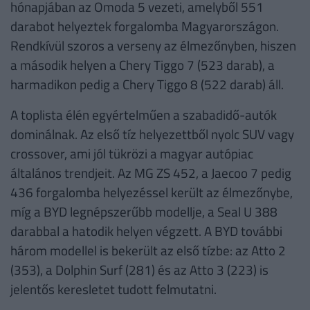
hónapjában az Omoda 5 vezeti, amelyből 551
darabot helyeztek forgalomba Magyarországon.
Rendkívül szoros a verseny az élmezőnyben, hiszen
a második helyen a Chery Tiggo 7 (523 darab), a
harmadikon pedig a Chery Tiggo 8 (522 darab) áll.
A toplista élén egyértelműen a szabadidő-autók
dominálnak. Az első tíz helyezettből nyolc SUV vagy
crossover, ami jól tükrözi a magyar autópiac
általános trendjeit. Az MG ZS 452, a Jaecoo 7 pedig
436 forgalomba helyezéssel került az élmezőnybe,
míg a BYD legnépszerűbb modellje, a Seal U 388
darabbal a hatodik helyen végzett. A BYD további
három modellel is bekerült az első tízbe: az Atto 2
(353), a Dolphin Surf (281) és az Atto 3 (223) is
jelentős keresletet tudott felmutatni.