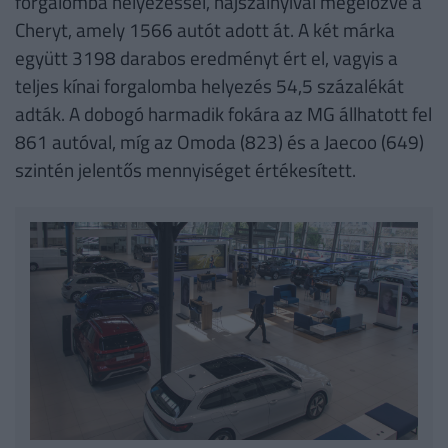
forgalomba helyezéssel, hajszálnyival megelőzve a
Cheryt, amely 1566 autót adott át. A két márka
együtt 3198 darabos eredményt ért el, vagyis a
teljes kínai forgalomba helyezés 54,5 százalékát
adták. A dobogó harmadik fokára az MG állhatott fel
861 autóval, míg az Omoda (823) és a Jaecoo (649)
szintén jelentős mennyiséget értékesített.