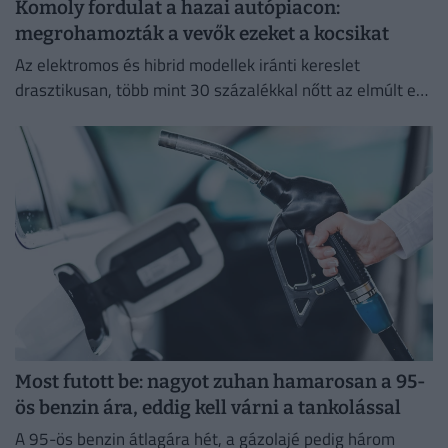
Komoly fordulat a hazai autópiacon:
megrohamozták a vevők ezeket a kocsikat
Az elektromos és hibrid modellek iránti kereslet
drasztikusan, több mint 30 százalékkal nőtt az elmúlt egy
évben.
Most futott be: nagyot zuhan hamarosan a 95-
ös benzin ára, eddig kell várni a tankolással
A 95-ös benzin átlagára hét, a gázolajé pedig három