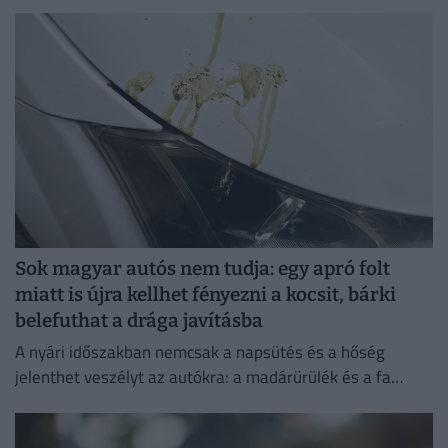
Sok magyar autós nem tudja: egy apró folt
miatt is újra kellhet fényezni a kocsit, bárki
belefuthat a drága javításba
A nyári időszakban nemcsak a napsütés és a hőség
jelenthet veszélyt az autókra: a madárürülék és a fa
gyantája is komoly károkat okozhat a fényezésben.