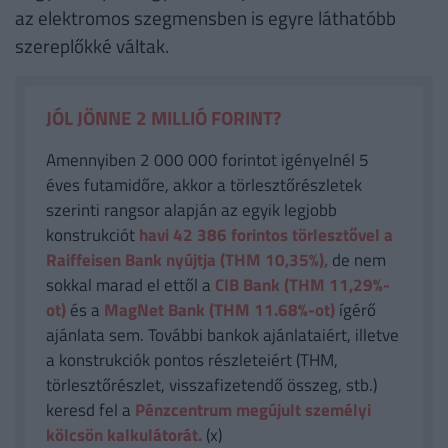
az elektromos szegmensben is egyre láthatóbb
szereplőkké váltak.
JÓL JÖNNE 2 MILLIÓ FORINT?
Amennyiben 2 000 000 forintot igényelnél 5
éves futamidőre, akkor a törlesztőrészletek
szerinti rangsor alapján az egyik legjobb
konstrukciót
havi 42 386
forintos törlesztővel a
Raiffeisen Bank nyújtja (THM 10,35%),
de nem
sokkal marad el ettől a
CIB Bank (THM 11,29%-
ot)
és a
MagNet Bank (THM 11.68%-ot)
ígérő
ajánlata sem. További bankok ajánlataiért, illetve
a konstrukciók pontos részleteiért (THM,
törlesztőrészlet, visszafizetendő összeg, stb.)
keresd fel a
Pénzcentrum megújult személyi
kölcsön kalkulátorát.
(x)