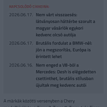
KAPCSOLÓDÓ CIKKEINK:
2026.06.17.
Nem várt visszaesés:
látványosan háttérbe szorult a
magyar vásárlók egykori
kedvenc olcsó autója
2026.06.17.
Brutális fordulat a BMW-nél:
jön a megszorítás, Európa is
érintett lehet
2026.06.16.
Nem enged a V8-ból a
Mercedes: Desh is elégedetten
csettinthet, brutális stílusban
újultak meg kedvenc autói
A márkák közötti versenyben a Chery