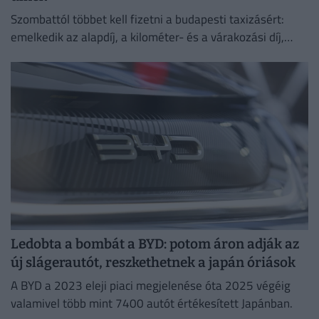
Szombattól többet kell fizetni a budapesti taxizásért:
emelkedik az alapdíj, a kilométer- és a várakozási díj,
emellett bevezetik a 800 forintos reptéri díjat is.
Ledobta a bombát a BYD: potom áron adják az
új slágerautót, reszkethetnek a japán óriások
A BYD a 2023 eleji piaci megjelenése óta 2025 végéig
valamivel több mint 7400 autót értékesített Japánban.