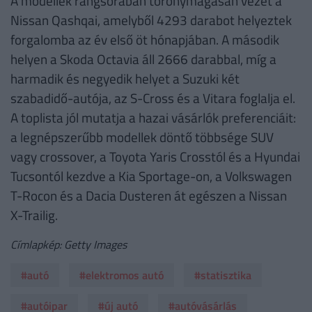
A modellek rangsorában toronymagasan vezet a
Nissan Qashqai, amelyből 4293 darabot helyeztek
forgalomba az év első öt hónapjában. A második
helyen a Skoda Octavia áll 2666 darabbal, míg a
harmadik és negyedik helyet a Suzuki két
szabadidő-autója, az S-Cross és a Vitara foglalja el.
A toplista jól mutatja a hazai vásárlók preferenciáit:
a legnépszerűbb modellek döntő többsége SUV
vagy crossover, a Toyota Yaris Crosstól és a Hyundai
Tucsontól kezdve a Kia Sportage-on, a Volkswagen
T-Rocon és a Dacia Dusteren át egészen a Nissan
X-Trailig.
Címlapkép: Getty Images
#autó
#elektromos autó
#statisztika
#autóipar
#új autó
#autóvásárlás