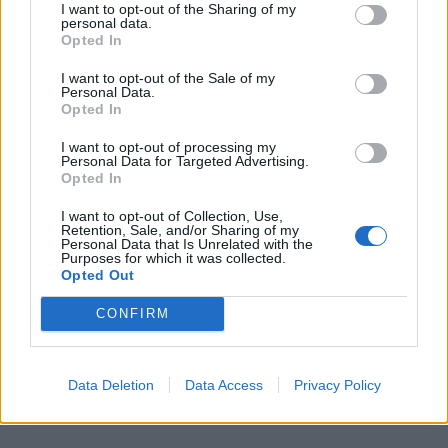
I want to opt-out of the Sharing of my
biztosítása felé még ma!
personal data.
Opted In
Lépjen kapcsolatba velünk most, hogy
I want to opt-out of the Sale of my
Personal Data.
elkezdhessük: loanwestlake@gmail.com
Opted In
0
0
I want to opt-out of processing my
Personal Data for Targeted Advertising.
Opted In
Peekaboo
1 hónapja
I want to opt-out of Collection, Use,
Kína pont ugyanúgy teszi tönkre az európai
Retention, Sale, and/or Sharing of my
Personal Data that Is Unrelated with the
autóipart ahogy a japánok tették tönkre az USA-ét
Purposes for which it was collected.
Opted Out
a '70-es, '80-as években, így lett szellemváros pl
Detroitból, az amerikai autógyártás egykori
CONFIRM
fellegvárából. Kár hogy abból se sikerült semmit se
tanulni a politikusoknak, managereknek.
Data Deletion
Data Access
Privacy Policy
0
0