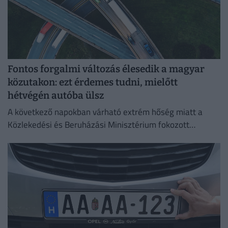
Fontos forgalmi változás élesedik a magyar
közutakon: ezt érdemes tudni, mielőtt
hétvégén autóba ülsz
A következő napokban várható extrém hőség miatt a
Közlekedési és Beruházási Minisztérium fokozott
óvatosságra kér minden közlekedőt.