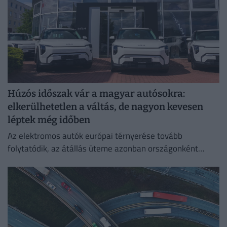
Húzós időszak vár a magyar autósokra:
elkerülhetetlen a váltás, de nagyon kevesen
léptek még időben
Az elektromos autók európai térnyerése tovább
folytatódik, az átállás üteme azonban országonként
jelentősen eltér.