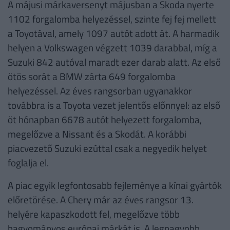
A májusi márkaversenyt májusban a Skoda nyerte
1102 forgalomba helyezéssel, szinte fej fej mellett
a Toyotával, amely 1097 autót adott át. A harmadik
helyen a Volkswagen végzett 1039 darabbal, míg a
Suzuki 842 autóval maradt ezer darab alatt. Az első
ötös sorát a BMW zárta 649 forgalomba
helyezéssel. Az éves rangsorban ugyanakkor
továbbra is a Toyota vezet jelentős előnnyel: az első
öt hónapban 6678 autót helyezett forgalomba,
megelőzve a Nissant és a Skodát. A korábbi
piacvezető Suzuki ezúttal csak a negyedik helyet
foglalja el.
A piac egyik legfontosabb fejleménye a kínai gyártók
előretörése. A Chery már az éves rangsor 13.
helyére kapaszkodott fel, megelőzve több
hagyományos európai márkát is. A legnagyobb