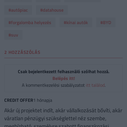
#autópiac
#datahouse
#forgalomba helyezés
#kínai autók
#BYD
#suv
2 HOZZÁSZÓLÁS
Csak bejelentkezett felhasználó szólhat hozzá.
Belépés itt!
A kommentkezelési szabályzatot
itt találod
.
CREDIT OFFER
1 hónapja
Akár új projektet indít, akár vállalkozását bővíti, akár
váratlan pénzügyi szükséglettel néz szembe,
megbízható, személyre szabott finanszírozási