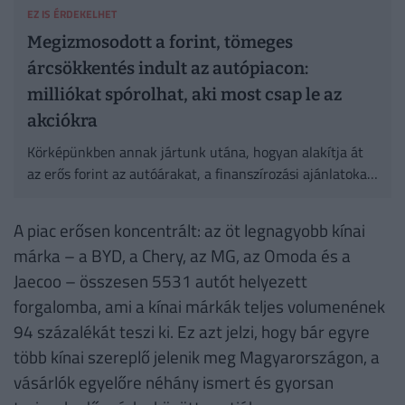
EZ IS ÉRDEKELHET
Megizmosodott a forint, tömeges
árcsökkentés indult az autópiacon:
milliókat spórolhat, aki most csap le az
akciókra
Körképünkben annak jártunk utána, hogyan alakítja át
az erős forint az autóárakat, a finanszírozási ajánlatokat
és a reexportpiacot Magyarországon.
A piac erősen koncentrált: az öt legnagyobb kínai
márka – a BYD, a Chery, az MG, az Omoda és a
Jaecoo – összesen 5531 autót helyezett
forgalomba, ami a kínai márkák teljes volumenének
94 százalékát teszi ki. Ez azt jelzi, hogy bár egyre
több kínai szereplő jelenik meg Magyarországon, a
vásárlók egyelőre néhány ismert és gyorsan