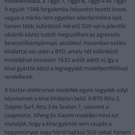
modellkínálata, a Tiggo 7, Tiggo 8, Tiggo 4 és Tiggo
9 együtt 1566 forgalomba helyezést hozott össze,
vagyis a márka nem egyetlen sikertermékre épít,
hanem több, különböző méretű SUV-val is jelentős
vásárlói bázist tudott megszólítani az agresszív
bevezetőkampánnyal, akciókkal. Hasonlóan széles
kínálattal van jelen a BYD, amely hét különböző
modelljével összesen 1632 autót adott el, így a
kínai gyártók közül a legnagyobb modellportfólióval
rendelkezik.
A tisztán elektromos modellek egyre nagyobb súlyt
képviselnek a kínai kínálaton belül. A BYD Atto 2,
Dolphin Surf, Atto 3 és Sealion 7, valamint a
Leapmotor, XPeng és Xiaomi modelljei mind azt
mutatják, hogy a kínai gyártók nem csupán a
hagyományos vagy hibrid hajtású SUV-okkal, hanem