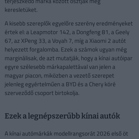
terjeszkedő márka között osztják meg
keresletüket.
A kisebb szereplők egyelőre szerény eredményeket
értek el: a Leapmotor 142, a Dongfeng 81, a Geely
67, az XPeng 33, a Voyah 7, míg a Xiaomi 2 autót
helyezett forgalomba. Ezek a számok ugyan még
marginálisak, de azt mutatják, hogy a kínai autóipar
egyre szélesebb márkapalettával van jelen a
magyar piacon, miközben a vezető szerepet
jelenleg egyértelműen a BYD és a Chery köré
szerveződő csoport birtokolja.
Ezek a legnépszerűbb kínai autók
A kínai autómárkák modellrangsorát 2026 első öt