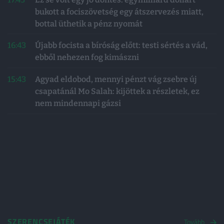
bukott a fociszövetség egy átszervezés miatt,
bottal üthetik a pénz nyomát
16:43
Újabb focista a bíróság előtt: testi sértés a vád,
ebből nehezen fog kimászni
15:43
Agyad eldobod, mennyi pénzt vág zsebre új
csapatánál Mo Salah: kijöttek a részletek, ez
nem mindennapi gázsi
SZERENCSEJÁTÉK
Tovább