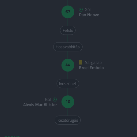
Gól
67
Dan Ndoye
Félidő
Hosszabbítás
Sárga lap
44
Breel Embolo
Ivószünet
Gól
10
Alexis Mac Allister
Kezdőrúgás