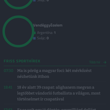
Vendéggyőzelem
Argentína:
1
Svájc:
0
FRISS SPORTHÍREK
Több hír
07:30
Ma is pörög a magyar foci: két mérkőzést
nézhetünk itthon
18:41
18 év alatt 39 csapat: alighanem megvan a
legtöbbet vándorló futballista a világon, most
történelmet ír csapatával
17:43
Ez se volt egy jó döntés: egymilliárd dollárt