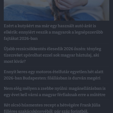
Ezért a kutyáért ma már egy használt autó árát is
elkérik: ennyiért veszik a magyarok a legnépszerűbb
fajtákat 2026-ban
Újabb rezsicsökkentés élesedik 2026 őszén: tényleg
tízezreket spórolhat ezzel sok magyar háztulaj, aki
most kivár?
Ennyit keres egy motoros ételfutár egyetlen hét alatt
2026-ban Budapesten: főállásban is durván megéri
Nem elég mélyen a zsebbe nyúlni: magánellátásban is
egy évet kell várni a magyar férfiaknak erre a műtétre
Két olcsó húsmentes recept a hétvégére Frank Júlia
filléres szakácskönyvéből: pár száz forintból,