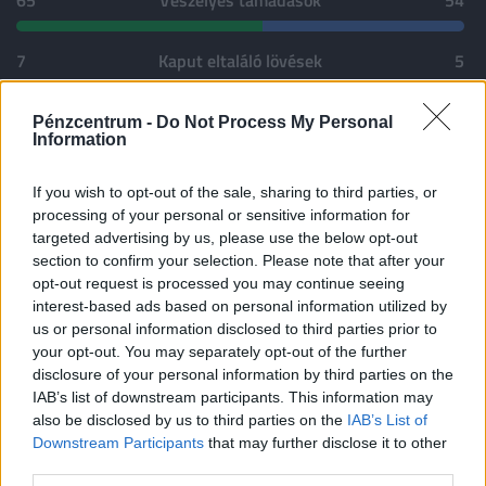
7
Kaput eltaláló lövések
5
8
Kaput elkerülő lövések
3
Pénzcentrum -
Do Not Process My Personal
Information
8
Szögletek
2
If you wish to opt-out of the sale, sharing to third parties, or
processing of your personal or sensitive information for
targeted advertising by us, please use the below opt-out
3
Sárga lapok
2
section to confirm your selection. Please note that after your
opt-out request is processed you may continue seeing
0
Piros lapok
1
interest-based ads based on personal information utilized by
us or personal information disclosed to third parties prior to
your opt-out. You may separately opt-out of the further
0
Büntetők
0
disclosure of your personal information by third parties on the
IAB’s list of downstream participants. This information may
also be disclosed by us to third parties on the
IAB’s List of
7
Blokkolt lövések
3
Downstream Participants
that may further disclose it to other
third parties.