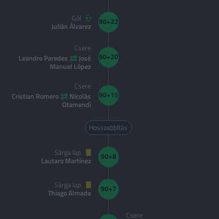
Gól
90+22
Julián Álvarez
Csere
⇄
90+20
Leandro Paredes
José
Manuel López
Csere
⇄
90+15
Cristian Romero
Nicolás
Otamendi
Hosszabbítás
Sárga lap
90+8
Lautaro Martínez
Sárga lap
90+7
Thiago Almada
Csere