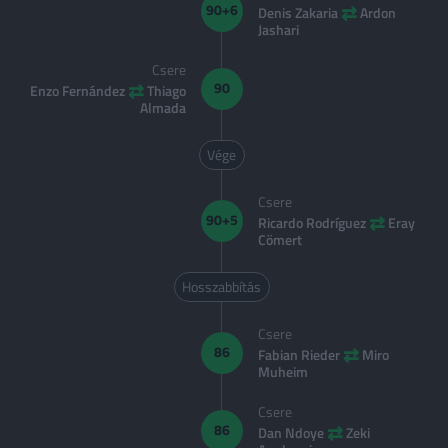
⇄
90+6
Denis Zakaria
Ardon
Jashari
Csere
⇄
90
Enzo Fernández
Thiago
Almada
Vége
Csere
⇄
90+5
Ricardo Rodríguez
Eray
Cömert
Hosszabbítás
Csere
⇄
86
Fabian Rieder
Miro
Muheim
Csere
⇄
86
Dan Ndoye
Zeki