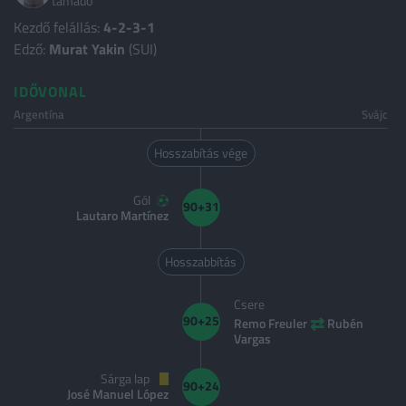
támadó
Kezdő felállás:
4-2-3-1
Edző:
Murat Yakin
(SUI)
IDŐVONAL
Argentína
Svájc
Hosszabítás vége
Gól
90+31
Lautaro Martínez
Hosszabbítás
Csere
⇄
90+25
Remo Freuler
Rubén
Vargas
Sárga lap
90+24
José Manuel López