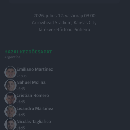
Olasz Serie A
Spanyol La Liga
2026. július 12. vasárnap 03:00
Arrowhead Stadium, Kansas City
Bundesliga
Játékvezető: Joao Pinheiro
Francia Ligue 1
Bajnokok Ligája
HAZAI KEZDŐCSAPAT
Európa Liga
Argentína
Nemzetek Ligája
Emiliano Martínez
LISTÁK
kapus
Nahuel Molina
Világranglista
védő
Klub Világranglista
Cristian Romero
védő
Magyarok külföldön
Lisandro Martínez
védő
ORSZÁGOK
Nicolás Tagliafico
védő