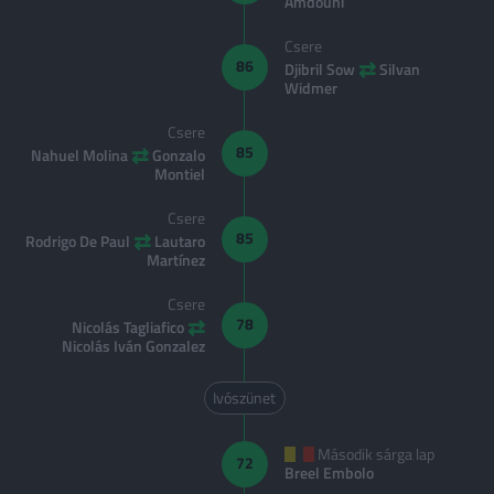
Amdouni
Csere
⇄
86
Djibril Sow
Silvan
Widmer
Csere
⇄
85
Nahuel Molina
Gonzalo
Montiel
Csere
⇄
85
Rodrigo De Paul
Lautaro
Martínez
Csere
⇄
78
Nicolás Tagliafico
Nicolás Iván Gonzalez
Ivószünet
Második sárga lap
72
Breel Embolo