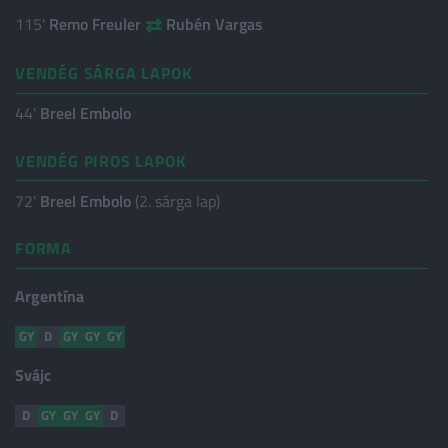
⇄
115'
Remo Freuler
Rubén Vargas
VENDÉG SÁRGA LAPOK
44'
Breel Embolo
VENDÉG PIROS LAPOK
72'
Breel Embolo
(2. sárga lap)
FORMA
Argentína
GY
D
GY
GY
GY
Svájc
D
GY
GY
GY
D