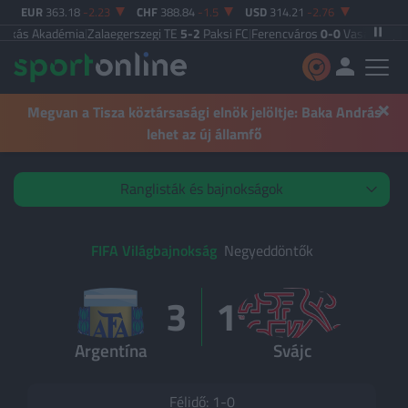
EUR
363.18
-2.23
CHF
388.84
-1.5
USD
314.21
-2.76
s Akadémia
|
Zalaegerszegi TE
5-2
Paksi FC
|
Ferencváros
0-0
Vasas FC
|
Győri 
×
Megvan a Tisza köztársasági elnök jelöltje: Baka András
lehet az új államfő
Ranglisták és bajnokságok
Élő mérkőzések
FIFA Világbajnokság
Negyeddöntők
3
1
KIEMELT
Argentína
Svájc
OTP Bank Liga
Premier League
Félidő: 1-0