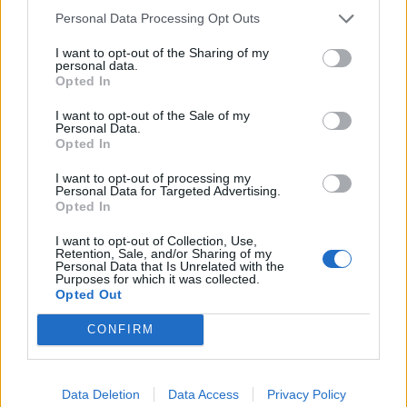
HAZAI GÓLSZERZŐK
Personal Data Processing Opt Outs
10'
Alexis Mac Allister
I want to opt-out of the Sharing of my
personal data.
112'
Julián Álvarez
Opted In
121'
Lautaro Martínez
I want to opt-out of the Sale of my
Personal Data.
Opted In
HAZAI CSERÉK
I want to opt-out of processing my
⇄
78'
Nicolás Tagliafico
Nicolás Iván Gonzalez
Personal Data for Targeted Advertising.
Opted In
⇄
85'
Nahuel Molina
Gonzalo Montiel
I want to opt-out of Collection, Use,
Retention, Sale, and/or Sharing of my
⇄
85'
Rodrigo De Paul
Lautaro Martínez
Personal Data that Is Unrelated with the
Purposes for which it was collected.
⇄
90'
Enzo Fernández
Thiago Almada
Opted Out
⇄
105'
Cristian Romero
Nicolás Otamendi
CONFIRM
⇄
110'
Leandro Paredes
José Manuel López
Data Deletion
Data Access
Privacy Policy