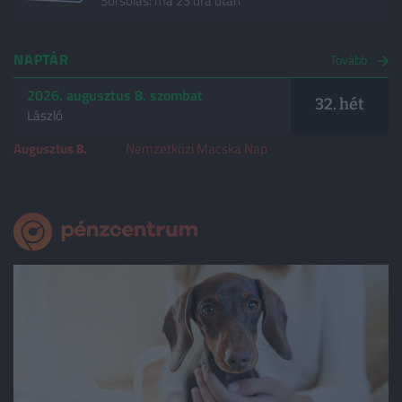
Sorsolás: ma 23 óra után
NAPTÁR
Tovább
2026. augusztus 8. szombat
32. hét
László
Augusztus 8.
Nemzetközi Macska Nap