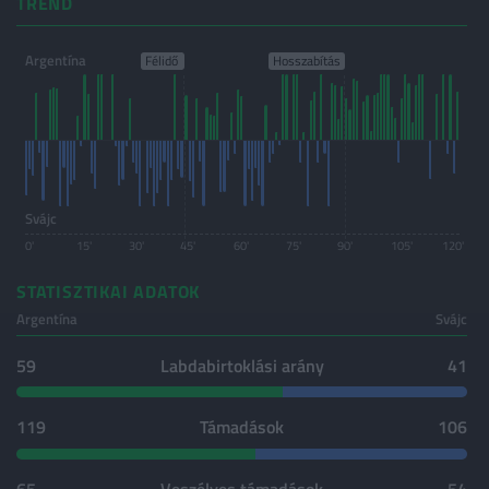
TREND
Argentína
Svájc
0'
15'
30'
45'
60'
75'
90'
105'
120'
STATISZTIKAI ADATOK
Argentína
Svájc
59
Labdabirtoklási arány
41
119
Támadások
106
65
Veszélyes támadások
54