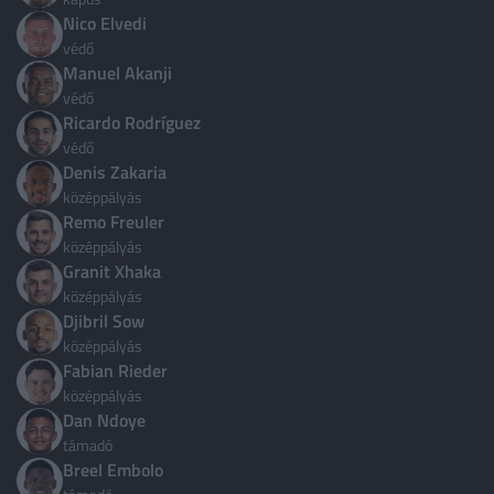
Nico Elvedi
Bulgária
3
védő
Chile
3
Manuel Akanji
védő
Ciprus
4
Ricardo Rodríguez
Costa Rica
védő
1
Denis Zakaria
Csehország
3
középpályás
Remo Freuler
Dánia
3
középpályás
Dél-Korea
3
Granit Xhaka
középpályás
Ecuador
3
Djibril Sow
Egyesült Arab Emírségek
középpályás
3
Fabian Rieder
Több ország
középpályás
Dan Ndoye
támadó
Breel Embolo