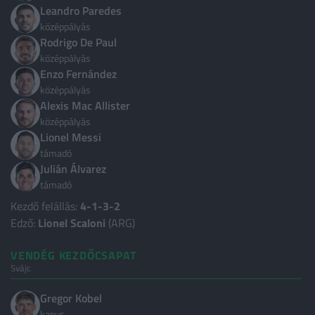
Nemzetközi
24
Leandro Paredes
középpályás
Magyarország
4
Rodrigo De Paul
Albánia
3
középpályás
Enzo Fernández
Algéria
3
középpályás
Alexis Mac Allister
Andorra
3
középpályás
Anglia
9
Lionel Messi
támadó
Argentína
5
Julián Álvarez
Ausztrália
3
támadó
Kezdő felállás:
4-1-3-2
Ausztria
3
Edző:
Lionel Scaloni
(ARG)
Azerbajdzsán
2
VENDÉG KEZDŐCSAPAT
Belgium
2
Svájc
Bosznia-Hercegovina
2
Gregor Kobel
Brazília
3
kapus