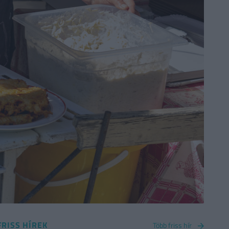
FRISS HÍREK
Több friss hír