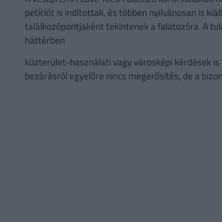
petíciót is indítottak, és többen nyilvánosan is kiá
találkozópontjaként tekintenek a falatozóra. A tul
háttérben
közterület-használati vagy városképi kérdések is
bezárásról egyelőre nincs megerősítés, de a bizo