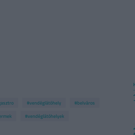
asztro
#vendéglátóhely
#belváros
ermek
#vendéglátóhelyek