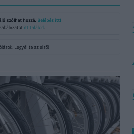
áló szólhat hozzá.
Belépés itt!
zabályzatot
itt találod
.
ások. Legyél te az első!