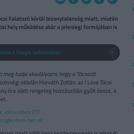
si Falatozó körüli bizonytalanság miatt, miután
osi hely működése akár a jelenlegi formájában is
lása a Google találatokban
i meg tudja akadályozni, hogy a Tócsizót
özösségi oldalán Horváth Zoltán, az I Love Tócsi
ány óra alatt rengeteg hozzászólás gyűlt össze, a
et.
ek, időrendben ITT!
oogle Hírek-ben is!
helyzet miatt több helyi kezdeményezés is elindult: