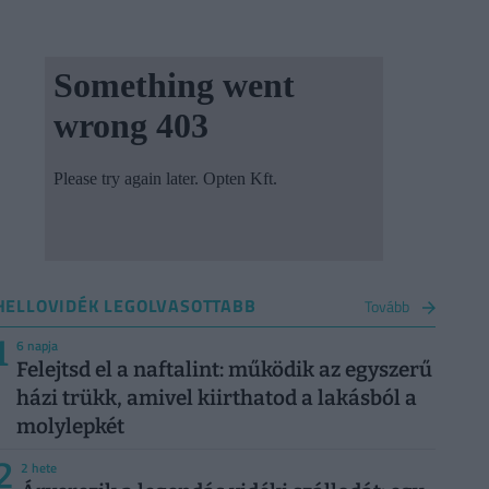
HELLOVIDÉK LEGOLVASOTTABB
Tovább
1
6 napja
Felejtsd el a naftalint: működik az egyszerű
házi trükk, amivel kiirthatod a lakásból a
molylepkét
2
2 hete