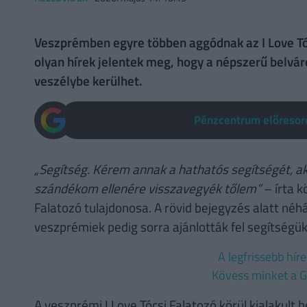
Veszprémben egyre többen aggódnak az I Love Tóc
olyan hírek jelentek meg, hogy a népszerű belvár
veszélybe kerülhet.
Pénzcentrum előresoro
„Segítség. Kérem annak a hathatós segítségét, ak
szándékom ellenére visszavegyék tőlem”
– írta k
Falatozó tulajdonosa. A rövid bejegyzés alatt néh
veszprémiek pedig sorra ajánlották fel segítségük
A legfrissebb hír
Kövess minket a G
A veszprémi I Love Tócsi Falatozó körül kialakult 