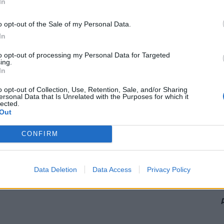
In
e. Ehhez keresd fel a
Pénzcentrum kalkulátorát.
o opt-out of the Sale of my Personal Data.
In
to opt-out of processing my Personal Data for Targeted
ing.
ncs információ. A helyiek közül többen attól
In
 tűnhet el, ha változás történik.
o opt-out of Collection, Use, Retention, Sale, and/or Sharing
ersonal Data that Is Unrelated with the Purposes for which it
lected.
Out
CONFIRM
Data Deletion
Data Access
Privacy Policy