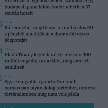
Árverezik a legendás vidéki szállodát: egy
budapesti panellakás áráért vihetik a 37
szobás hotelt
3
2 hete
Rá sem lehet majd ismerni: milliárdos EU-
s pénzből alakítják át a dunántúli város
központját
4
3 hete
Eladó Tihany legendás étterme: már 100
milliót engedtek az árából, mégsem kell
senkinek
5
3 hete
Egyre nagyobb a gond a Dunánál:
hamarosan olyan dolog történhet, amire a
történelemben még nem volt példa