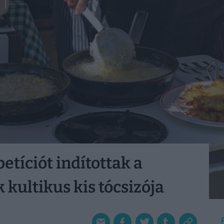
etíciót indítottak a
 kultikus kis tócsizója