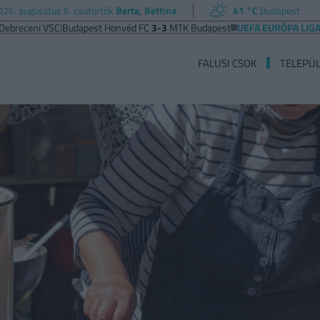
026. augusztus 6. csütörtök
Berta, Bettina
41 °C
Budapest
 VSC
|
Budapest Honvéd FC
3-3
MTK Budapest
UEFA EURÓPA LIGA
Ferencvá
FALUSI CSOK
TELEPÜ