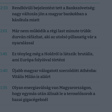
12:33
Rendkívüli bejelentést tett a Bankszövetség:
nagy változás jön a magyar bankokban a
kánikula miatt
12:01
Már nem működik a régi last minute trükk:
durván ráfázhat, aki az utolsó pillanatig vár a
nyaralással
11:45
Ez tényleg még a Holdról is látszik: brutális,
ami Európa folyóival történt
11:40
Újabb magyar válogatott szerződött Athénba:
Vitális Milán is aláírt
11:35
Olyan energiaválság van Magyarországon,
hogy egymás után állnak le a termelősorok a
hazai gigacégeknél