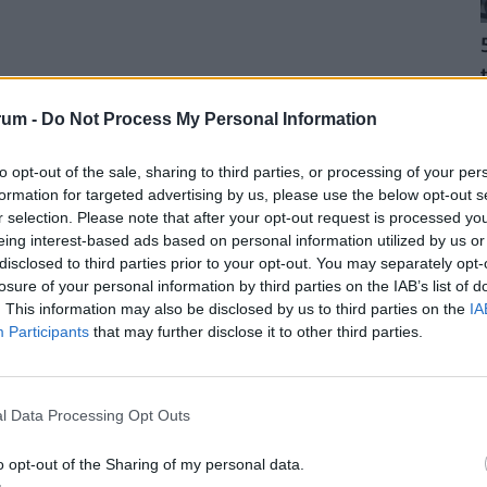
rum -
Do Not Process My Personal Information
to opt-out of the sale, sharing to third parties, or processing of your per
mertté vált, sokan más városokból is felkeresik a
formation for targeted advertising by us, please use the below opt-out s
sége, hogy frissen, személyre szabva készítik az
r selection. Please note that after your opt-out request is processed y
eing interest-based ads based on personal information utilized by us or
disclosed to third parties prior to your opt-out. You may separately opt-
losure of your personal information by third parties on the IAB’s list of
. This information may also be disclosed by us to third parties on the
IA
ÉNZED? VAN OLCSÓ MEGOLDÁS!
Participants
that may further disclose it to other third parties.
a
30 000 000 forintot 20 éves futamidőre már
törlesztővel fel lehet venni
a
K&H Banknál.
De
l Data Processing Opt Outs
k ajánlata sem:
az UniCredit Banknál 6,78%, az
 a MagNet Banknál 7,02%.
Érdemes még megnézni
o opt-out of the Sharing of my personal data.
és egyedi kalkulációt végezni, saját preferenciáink