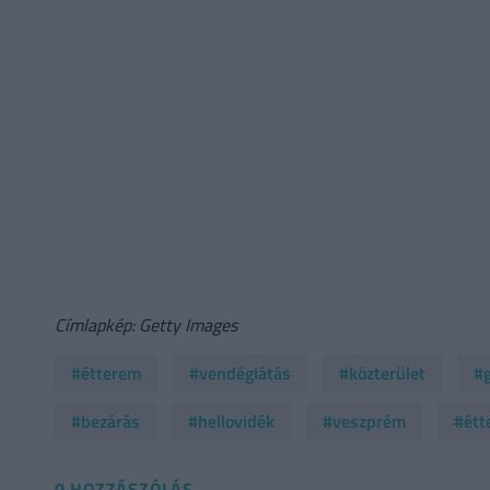
Címlapkép: Getty Images
#étterem
#vendéglátás
#közterület
#g
#bezárás
#hellovidék
#veszprém
#étt
0 HOZZÁSZÓLÁS