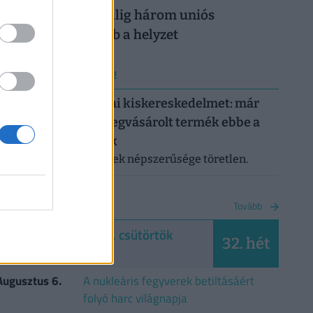
Magyarországon: alig három uniós
országban rosszabb a helyzet
ERRŐL NE MARADJ LE!
Letarolták az európai kiskereskedelmet: már
minden második megvásárolt termék ebbe a
kategóriába tartozik
A saját márkás termékek népszerűsége töretlen.
NAPTÁR
Tovább
2026. augusztus 6. csütörtök
32. hét
Berta, Bettina
Augusztus 6.
A nukleáris fegyverek betiltásáért
folyó harc világnapja