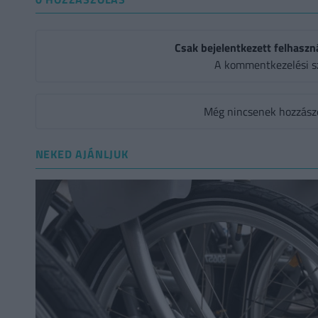
Csak bejelentkezett felhaszn
A kommentkezelési s
Még nincsenek hozzászól
NEKED AJÁNLJUK