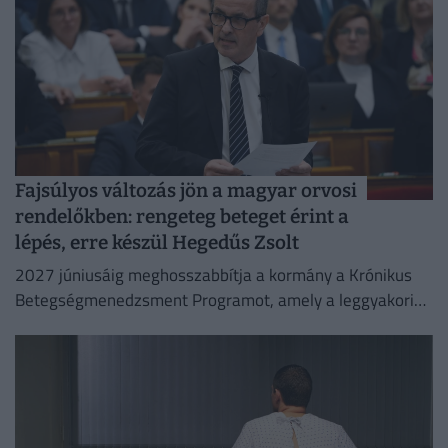
Fajsúlyos változás jön a magyar orvosi
rendelőkben: rengeteg beteget érint a
lépés, erre készül Hegedűs Zsolt
2027 júniusáig meghosszabbítja a kormány a Krónikus
Betegségmenedzsment Programot, amely a leggyakoribb
krónikus betegségek háziorvosi gondozását támogatja.