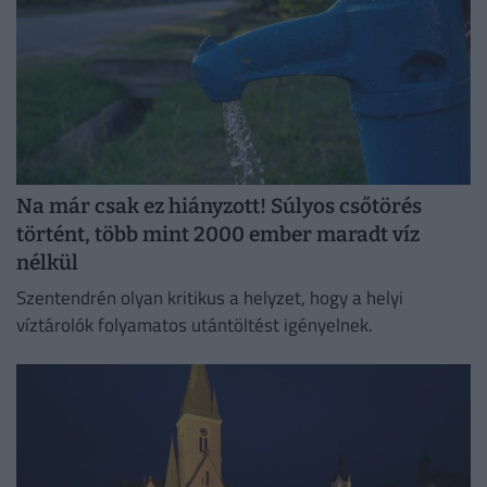
Na már csak ez hiányzott! Súlyos csőtörés
történt, több mint 2000 ember maradt víz
nélkül
Szentendrén olyan kritikus a helyzet, hogy a helyi
víztárolók folyamatos utántöltést igényelnek.