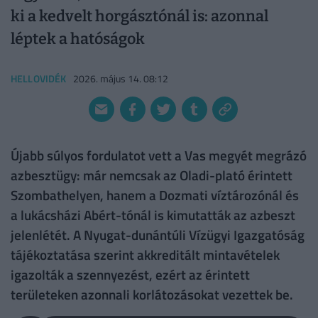
ki a kedvelt horgásztónál is: azonnal
léptek a hatóságok
HELLOVIDÉK
2026. május 14. 08:12
Újabb súlyos fordulatot vett a Vas megyét megrázó
azbesztügy: már nemcsak az Oladi-plató érintett
Szombathelyen, hanem a Dozmati víztározónál és
a lukácsházi Abért-tónál is kimutatták az azbeszt
jelenlétét. A Nyugat-dunántúli Vízügyi Igazgatóság
tájékoztatása szerint akkreditált mintavételek
igazolták a szennyezést, ezért az érintett
területeken azonnali korlátozásokat vezettek be.