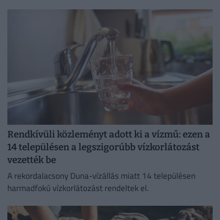
szaporodtak el – de melyikkel van dolgunk, és hogyan
szabadulhatsz meg...
Rendkívüli közleményt adott ki a vízmű: ezen a
14 településen a legszigorúbb vízkorlátozást
vezették be
A rekordalacsony Duna-vízállás miatt 14 településen
harmadfokú vízkorlátozást rendeltek el.