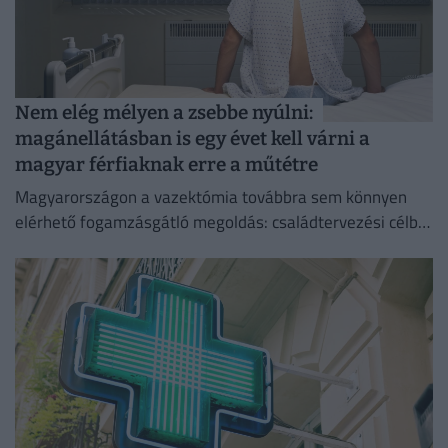
Nem elég mélyen a zsebbe nyúlni:
magánellátásban is egy évet kell várni a
magyar férfiaknak erre a műtétre
Magyarországon a vazektómia továbbra sem könnyen
elérhető fogamzásgátló megoldás: családtervezési célból
csak szigorú feltételek teljesülése esetén végezhető el.