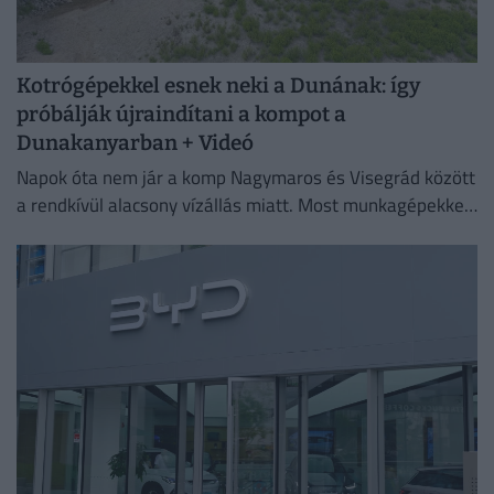
Kotrógépekkel esnek neki a Dunának: így
próbálják újraindítani a kompot a
Dunakanyarban + Videó
Napok óta nem jár a komp Nagymaros és Visegrád között
a rendkívül alacsony vízállás miatt. Most munkagépekkel
mélyítik a medret a kompkikötőnél, hogy ismét
biztonságosan...