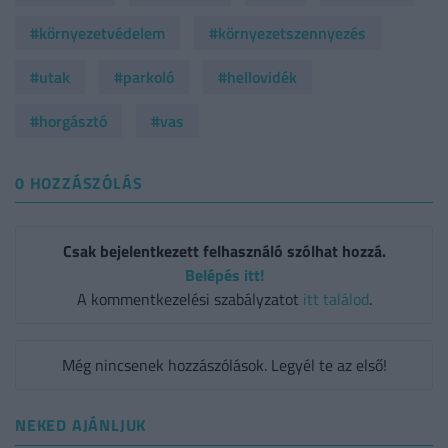
#környezetvédelem
#környezetszennyezés
#utak
#parkoló
#hellovidék
#horgásztó
#vas
0 HOZZÁSZÓLÁS
Csak bejelentkezett felhasználó szólhat hozzá.
Belépés itt!
A kommentkezelési szabályzatot
itt találod
.
Még nincsenek hozzászólások. Legyél te az első!
NEKED AJÁNLJUK