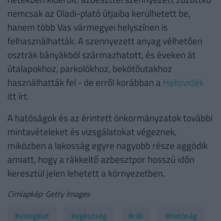
nemcsak az Oladi-plató útjaiba kerülhetett be,
hanem több Vas vármegyei helyszínen is
felhasználhatták. A szennyezett anyag vélhetően
osztrák bányákból származhatott, és éveken át
útalapokhoz, parkolókhoz, bekötőutakhoz
használhatták fel - de erről korábban a
Hellovidék
itt írt.
A hatóságok és az érintett önkormányzatok további
mintavételeket és vizsgálatokat végeznek,
miközben a lakosság egyre nagyobb része aggódik
amiatt, hogy a rákkeltő azbesztpor hosszú időn
keresztül jelen lehetett a környezetben.
Címlapkép: Getty Images
#vizsgálat
#egészség
#rák
#hatóság