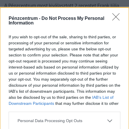
A Pénzcentrum most kiválasztott 2 receptet Frank Júlia
Semmiből valamit! című 1990-es receptgyűjteményéből
Pénzcentrum -
Do Not Process My Personal
és megvizsgáltuk, mennyibe kerülne az elkészítésük ma.
Information
If you wish to opt-out of the sale, sharing to third parties, or
processing of your personal or sensitive information for
targeted advertising by us, please use the below opt-out
section to confirm your selection. Please note that after your
opt-out request is processed you may continue seeing
interest-based ads based on personal information utilized by
us or personal information disclosed to third parties prior to
your opt-out. You may separately opt-out of the further
disclosure of your personal information by third parties on the
IAB’s list of downstream participants. This information may
Újabb legendás hajóroncs bukkant elő a
also be disclosed by us to third parties on the
IAB’s List of
magyar Duna-szakaszon? Képeken a
Downstream Participants
that may further disclose it to other
third parties.
történelmi lelet: közel 80 éve lehetett víz alatt
A járművet a második világháború végén, a saját,
Personal Data Processing Opt Outs
visszavonuló legénysége süllyesztette el egy zátonyon.