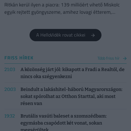
Ritkán kerül ilyen a piacra: 139 millióért vihető Miskolc
egyik rejtett gyöngyszeme, amihez lovagi étterem,
titokzatos pince és városi panoráma is jár.
A HelloVidék rovat cikkei
FRISS HÍREK
Több friss hír
21:03
A közönség járt jól: kikapott a Fradi a Realtól, de
nincs oka szégyenkezni
20:03
Beindult a lakáshitel-háború Magyarországon:
sokat spórolhat az Otthon Starttal, aki most
résen van
19:32
Brutális vasúti baleset a szomszédbam:
egymásba csapódott két vonat, sokan
megsérültek