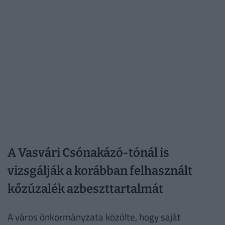
A Vasvári Csónakázó-tónál is
vizsgálják a korábban felhasznált
kőzúzalék azbeszttartalmát
A város önkormányzata közölte, hogy saját