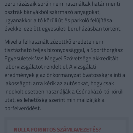
beruházásaik során nem használtak határ menti
osztrák bányákból származó anyagokat,
ugyanakkor a tó körüli út és parkoló felújítása
évekkel ezelőtt egyesületi beruházásban történt.
Mivel a felhasznált zúzottkő eredete nem
tisztázható teljes bizonyossággal, a Sporthorgász
Egyesületek Vas Megyei Szövetsége akkreditált
laborvizsgálatot rendelt el. A vizsgálati
eredményekig az önkormányzat óvatosságra inti a
lakosságot: arra kérik az autósokat, hogy csak
indokolt esetben használják a Csónakázó-tó körüli
utat, és lehetőség szerint minimalizálják a
porfelverődést.
NULLA FORINTOS SZÁMLAVEZETÉS?