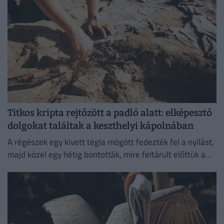
Titkos kripta rejtőzött a padló alatt: elképesztő
dolgokat találtak a keszthelyi kápolnában
A régészek egy kivett tégla mögött fedezték fel a nyílást,
majd közel egy hétig bontották, mire feltárult előttük a
különös temetkezési hely.