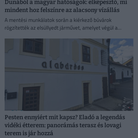
Dunából a magyar hatóságok: elképesztő, mi
mindent hoz felszínre az alacsony vízállás
A mentési munkálatok során a kiérkező búvárok
rögzítették az elsüllyedt járművet, amelyet végül a
műszaki mentő csörlőjének segítségével vontattak ki a
partra.
Pesten ennyiért mit kapsz? Eladó a legendás
vidéki étterem: panorámás terasz és lovagi
terem is jár hozzá