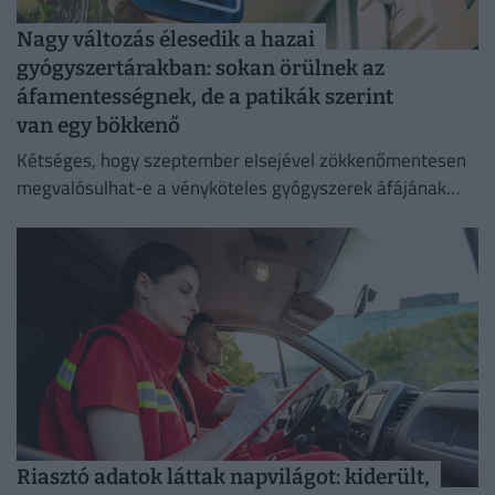
Nagy változás élesedik a hazai
gyógyszertárakban: sokan örülnek az
áfamentességnek, de a patikák szerint
van egy bökkenő
Kétséges, hogy szeptember elsejével zökkenőmentesen
megvalósulhat-e a vényköteles gyógyszerek áfájának
eltörlése.
Riasztó adatok láttak napvilágot: kiderült,