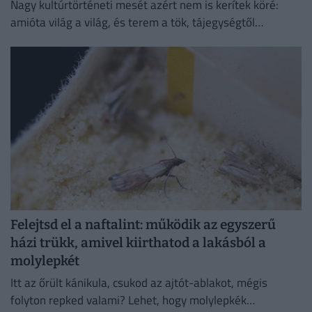
Nagy kultúrtörténeti mesét azért nem is kerítek köré:
amióta világ a világ, és terem a tök, tájegységtől
függetlenül annyi háziasszony esküszik a saját
módszerére.
Felejtsd el a naftalint: működik az egyszerű
házi trükk, amivel kiirthatod a lakásból a
molylepkét
Itt az őrült kánikula, csukod az ajtót-ablakot, mégis
folyton repked valami? Lehet, hogy molylepkék