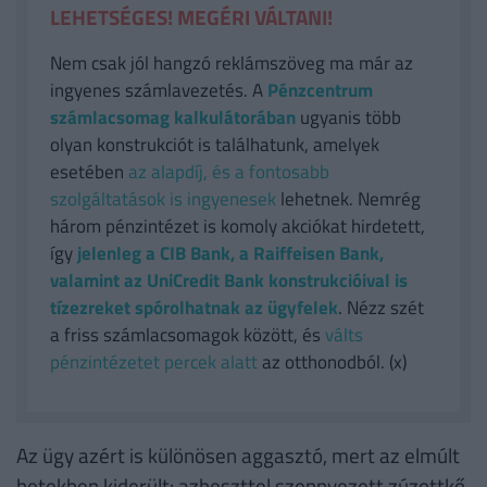
LEHETSÉGES! MEGÉRI VÁLTANI!
Nem csak jól hangzó reklámszöveg ma már az
ingyenes számlavezetés. A
Pénzcentrum
számlacsomag kalkulátorában
ugyanis több
olyan konstrukciót is találhatunk, amelyek
esetében
az alapdíj, és a fontosabb
szolgáltatások is ingyenesek
lehetnek. Nemrég
három pénzintézet is komoly akciókat hirdetett,
így
jelenleg a CIB Bank, a Raiffeisen Bank,
valamint az UniCredit Bank konstrukcióival is
tízezreket spórolhatnak az ügyfelek
. Nézz szét
a friss számlacsomagok között, és
válts
pénzintézetet percek alatt
az otthonodból. (x)
Az ügy azért is különösen aggasztó, mert az elmúlt
hetekben kiderült: azbeszttel szennyezett zúzottkő