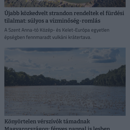
Újabb közkedvelt strandon rendeltek el fürdési
tilalmat: súlyos a vízminőség-romlás
A Szent Anna-tó Közép- és Kelet-Európa egyetlen
épségben fennmaradt vulkáni krátertava.
Könyörtelen vérszívók támadnak
Magyarországon: fényes nappal is lesben