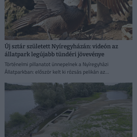
Új sztár született Nyíregyházán: videón az
állatpark legújabb tündéri jövevénye
Történelmi pillanatot ünnepelnek a Nyíregyházi
Állatparkban: először kelt ki rózsás pelikán az
intézményben. A július 4-én született fiókát mindkét
szülő gondosan neveli, a kicsi pedig...