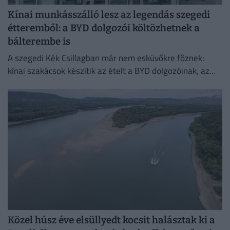
Kínai munkásszálló lesz az legendás szegedi
étteremből: a BYD dolgozói költözhetnek a
bálterembe is
A szegedi Kék Csillagban már nem esküvőkre főznek:
kínai szakácsok készítik az ételt a BYD dolgozóinak, az
egykori bálteremből és más helyiségekből pedig
munkásszállás lehet.
Közel húsz éve elsüllyedt kocsit halásztak ki a