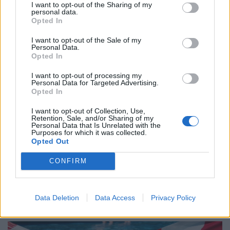
I want to opt-out of the Sharing of my
personal data.
Opted In
I want to opt-out of the Sale of my
Personal Data.
Opted In
I want to opt-out of processing my
Personal Data for Targeted Advertising.
Opted In
I want to opt-out of Collection, Use,
Retention, Sale, and/or Sharing of my
Personal Data that Is Unrelated with the
Purposes for which it was collected.
Opted Out
Ismét megnyílt a népszerű balatoni strand:
feloldották a fürdési tilalmat, újra várják a
CONFIRM
fürdőzőket
Egy hét után reggel újra megnyitották Keszthelyen a
Data Deletion
Data Access
Privacy Policy
Helikon Strandot.