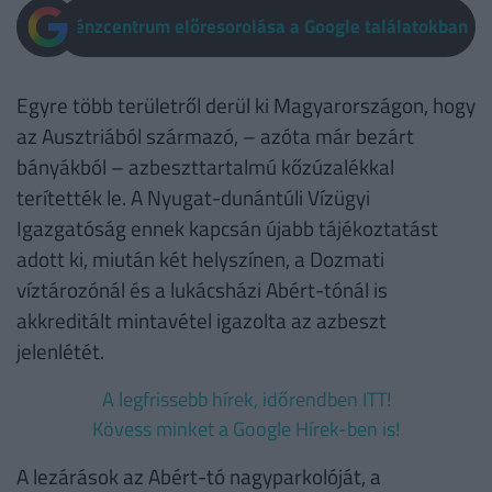
Pénzcentrum előresorolása a Google találatokban
Egyre több területről derül ki Magyarországon, hogy
az Ausztriából származó, – azóta már bezárt
bányákból – azbeszttartalmú kőzúzalékkal
terítették le. A Nyugat-dunántúli Vízügyi
Igazgatóság ennek kapcsán újabb tájékoztatást
adott ki, miután két helyszínen, a Dozmati
víztározónál és a lukácsházi Abért-tónál is
akkreditált mintavétel igazolta az azbeszt
jelenlétét.
A legfrissebb hírek, időrendben ITT!
Kövess minket a Google Hírek-ben is!
A lezárások az Abért-tó nagyparkolóját, a