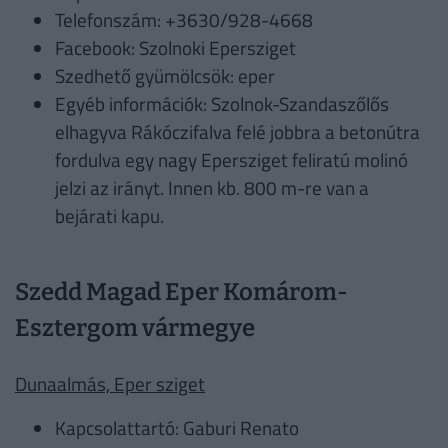
Telefonszám: +3630/928-4668
Facebook: Szolnoki Epersziget
Szedhető gyümölcsök: eper
Egyéb információk: Szolnok-Szandaszőlős
elhagyva Rákóczifalva felé jobbra a betonútra
fordulva egy nagy Epersziget feliratú molinó
jelzi az irányt. Innen kb. 800 m-re van a
bejárati kapu.
Szedd Magad Eper Komárom-
Esztergom vármegye
Dunaalmás, Eper sziget
Kapcsolattartó: Gaburi Renato