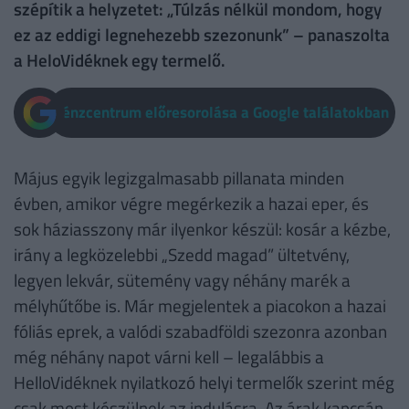
szépítik a helyzetet: „Túlzás nélkül mondom, hogy
ez az eddigi legnehezebb szezonunk” – panaszolta
a HeloVidéknek egy termelő.
Pénzcentrum előresorolása a Google találatokban
Május egyik legizgalmasabb pillanata minden
évben, amikor végre megérkezik a hazai eper, és
sok háziasszony már ilyenkor készül: kosár a kézbe,
irány a legközelebbi „Szedd magad” ültetvény,
legyen lekvár, sütemény vagy néhány marék a
mélyhűtőbe is. Már megjelentek a piacokon a hazai
fóliás eprek, a valódi szabadföldi szezonra azonban
még néhány napot várni kell – legalábbis a
HelloVidéknek nyilatkozó helyi termelők szerint még
csak most készülnek az indulásra. Az árak kapcsán