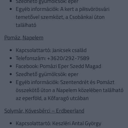
Szedhető gyümölcsök: eper
Egyéb információk: A kert a pilisvörösvári
temetővel szemközt, a Csobánkai úton
található
Pomáz, Napelem
Kapcsolattartó: Janicsek család
Telefonszám: +3620/292-7589
Facebook: Pomázi Eper Szedd Magad
Szedhető gyümölcsök: eper
Egyéb információk: Szentendrét és Pomázt
összekötő úton a Napelem közelében található
az eperföld, a Kőfaragó utcában
Solymár, Kövesbérci – Erdbeerland
Kapcsolattartó: Keszléri Antal György