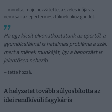
– mondta, majd hozzátette, a szeles időjárás
nemcsak az epertermesztőknek okoz gondot.
Ha egy kicsit elvonatkoztatunk az epertől, a
gyümölcsfáknál is hatalmas probléma a szél,
mert a méhek munkáját, így a beporzást is
jelentősen nehezíti
– tette hozzá.
A helyzetet tovább súlyosbította az
idei rendkívüli fagykár is