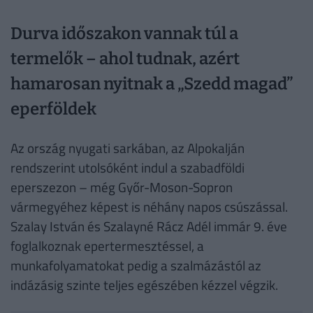
Durva időszakon vannak túl a
termelők – ahol tudnak, azért
hamarosan nyitnak a „Szedd magad”
eperföldek
Az ország nyugati sarkában, az Alpokalján
rendszerint utolsóként indul a szabadföldi
eperszezon – még Győr-Moson-Sopron
vármegyéhez képest is néhány napos csúszással.
Szalay István és Szalayné Rácz Adél immár 9. éve
foglalkoznak epertermesztéssel, a
munkafolyamatokat pedig a szalmázástól az
indázásig szinte teljes egészében kézzel végzik.