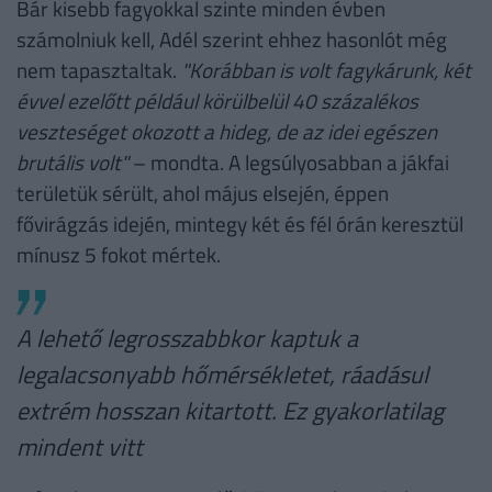
Bár kisebb fagyokkal szinte minden évben
számolniuk kell, Adél szerint ehhez hasonlót még
nem tapasztaltak.
"Korábban is volt fagykárunk, két
évvel ezelőtt például körülbelül 40 százalékos
veszteséget okozott a hideg, de az idei egészen
brutális volt"
– mondta. A legsúlyosabban a jákfai
területük sérült, ahol május elsején, éppen
fővirágzás idején, mintegy két és fél órán keresztül
mínusz 5 fokot mértek.
A lehető legrosszabbkor kaptuk a
legalacsonyabb hőmérsékletet, ráadásul
extrém hosszan kitartott. Ez gyakorlatilag
mindent vitt