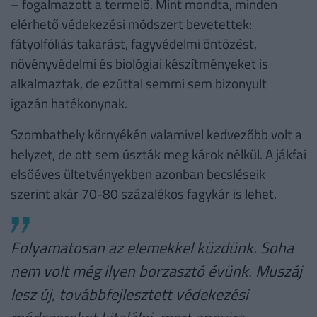
– fogalmazott a termelő. Mint mondta, minden
elérhető védekezési módszert bevetettek:
fátyolfóliás takarást, fagyvédelmi öntözést,
növényvédelmi és biológiai készítményeket is
alkalmaztak, de ezúttal semmi sem bizonyult
igazán hatékonynak.
Szombathely környékén valamivel kedvezőbb volt a
helyzet, de ott sem úszták meg károk nélkül. A jákfai
elsőéves ültetvényekben azonban becsléseik
szerint akár 70-80 százalékos fagykár is lehet.
Folyamatosan az elemekkel küzdünk. Soha
nem volt még ilyen borzasztó évünk. Muszáj
lesz új, továbbfejlesztett védekezési