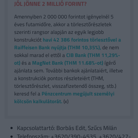
JÓL JÖNNE 2 MILLIÓ FORINT?
Amennyiben 2 000 000 forintot igényelnél 5
éves futamidőre, akkor a törlesztőrészletek
szerinti rangsor alapján az egyik legjobb
konstrukciót
havi 42 386
forintos törlesztővel a
Raiffeisen Bank nyújtja (THM 10,35%),
de nem
sokkal marad el ettől a
CIB Bank (THM 11,29%-
ot)
és a
MagNet Bank (THM 11.68%-ot)
ígérő
ajánlata sem. További bankok ajánlataiért, illetve
a konstrukciók pontos részleteiért (THM,
törlesztőrészlet, visszafizetendő összeg, stb.)
keresd fel a
Pénzcentrum megújult személyi
kölcsön kalkulátorát.
(x)
Kapcsolattartó: Borbás Edit, Szűcs Milán
Telefonszám: +3620/390-4535, +3620/427-