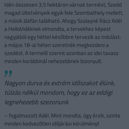
Idén összesen 3,5 hektáron várnak termést, Szedd
magad ültetvényeik egyik fele Szombathely mellett,
a másik Jákfán található. Ahogy Szalayné Rácz Adél
a HelloVidéknek elmondta, a tervekhez képest
nagyjából egy héttel későbbre tervezik az indulást:
a május 18-ai héten szeretnék megkezdeni a
szedést. A termelő szerint azonban az idei tavasz
minden korábbinál nehezebbnek bizonyult.
Nagyon durva és extrém időszakot élünk,
túlzás nélkül mondom, hogy ez az eddigi
legnehezebb szezonunk
– fogalmazott Adél. Mint mondta, úgy érzik, szinte
minden kedvezőtlen időjárási körülményt