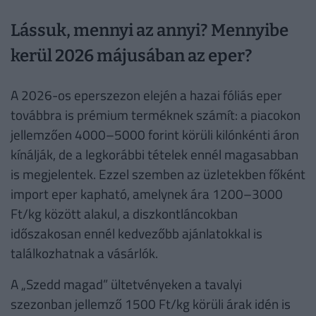
Lássuk, mennyi az annyi? Mennyibe
kerül 2026 májusában az eper?
A 2026-os eperszezon elején a hazai fóliás eper
továbbra is prémium terméknek számít: a piacokon
jellemzően 4000–5000 forint körüli kilónkénti áron
kínálják, de a legkorábbi tételek ennél magasabban
is megjelentek. Ezzel szemben az üzletekben főként
import eper kapható, amelynek ára 1200–3000
Ft/kg között alakul, a diszkontláncokban
időszakosan ennél kedvezőbb ajánlatokkal is
találkozhatnak a vásárlók.
A „Szedd magad” ültetvényeken a tavalyi
szezonban jellemző 1500 Ft/kg körüli árak idén is