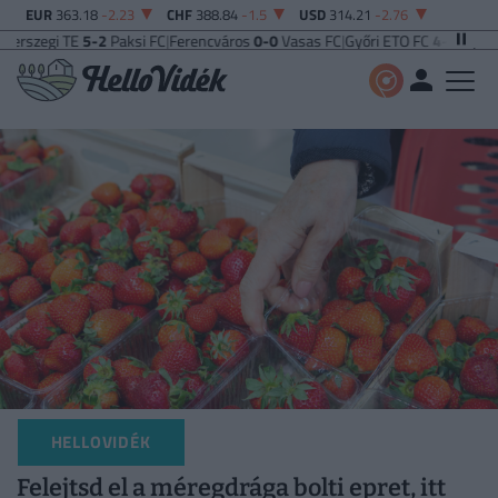
EUR
363.18
-2.23
CHF
388.84
-1.5
USD
314.21
-2.76
zegi TE
5-2
Paksi FC
|
Ferencváros
0-0
Vasas FC
|
Győri ETO FC
4-0
Nyíregyház
HELLOVIDÉK
Felejtsd el a méregdrága bolti epret, itt