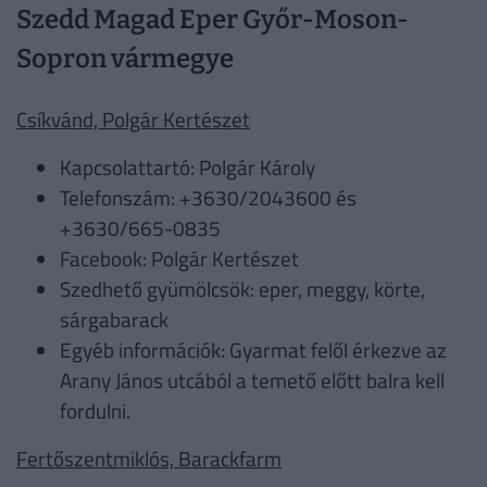
Szedd Magad Eper Győr-Moson-
Sopron vármegye
Csíkvánd, Polgár Kertészet
Kapcsolattartó: Polgár Károly
Telefonszám: +3630/2043600 és
+3630/665-0835
Facebook: Polgár Kertészet
Szedhető gyümölcsök: eper, meggy, körte,
sárgabarack
Egyéb információk: Gyarmat felől érkezve az
Arany János utcából a temető előtt balra kell
fordulni.
Fertőszentmiklós, Barackfarm