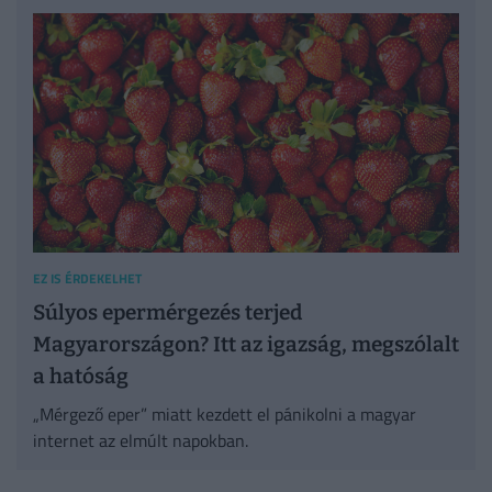
EZ IS ÉRDEKELHET
Súlyos epermérgezés terjed
Magyarországon? Itt az igazság, megszólalt
a hatóság
„Mérgező eper” miatt kezdett el pánikolni a magyar
internet az elmúlt napokban.