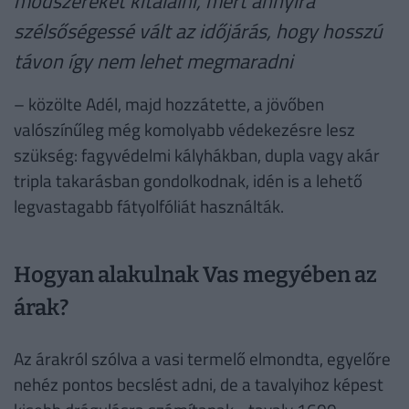
módszereket kitalálni, mert annyira
szélsőségessé vált az időjárás, hogy hosszú
távon így nem lehet megmaradni
– közölte Adél, majd hozzátette, a jövőben
valószínűleg még komolyabb védekezésre lesz
szükség: fagyvédelmi kályhákban, dupla vagy akár
tripla takarásban gondolkodnak, idén is a lehető
legvastagabb fátyolfóliát használták.
Hogyan alakulnak Vas megyében az
árak?
Az árakról szólva a vasi termelő elmondta, egyelőre
nehéz pontos becslést adni, de a tavalyihoz képest