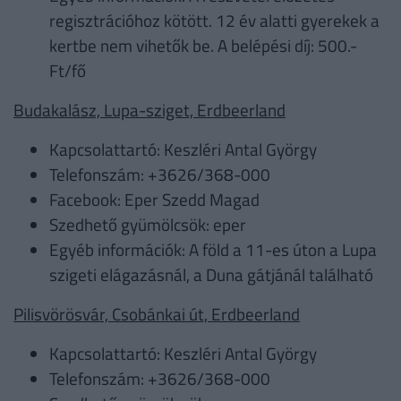
regisztrációhoz kötött. 12 év alatti gyerekek a
kertbe nem vihetők be. A belépési díj: 500.-
Ft/fő
Budakalász, Lupa-sziget, Erdbeerland
Kapcsolattartó: Keszléri Antal György
Telefonszám: +3626/368-000
Facebook: Eper Szedd Magad
Szedhető gyümölcsök: eper
Egyéb információk: A föld a 11-es úton a Lupa
szigeti elágazásnál, a Duna gátjánál található
Pilisvörösvár, Csobánkai út, Erdbeerland
Kapcsolattartó: Keszléri Antal György
Telefonszám: +3626/368-000