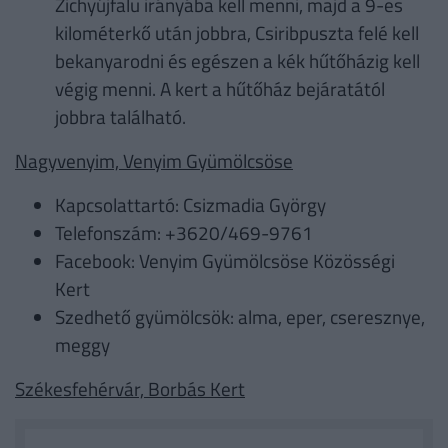
Zichyújfalu irányába kell menni, majd a 9-es
kilométerkő után jobbra, Csiribpuszta felé kell
bekanyarodni és egészen a kék hűtőházig kell
végig menni. A kert a hűtőház bejáratától
jobbra található.
Nagyvenyim, Venyim Gyümölcsöse
Kapcsolattartó: Csizmadia György
Telefonszám: +3620/469-9761
Facebook: Venyim Gyümölcsöse Közösségi
Kert
Szedhető gyümölcsök: alma, eper, cseresznye,
meggy
Székesfehérvár, Borbás Kert