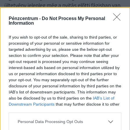
ültetvény jelenleg még a nyitás előtti fázisban van,
vagy a következő napokban fogadja az első
Pénzcentrum -
Do Not Process My Personal
vásárlókat. A tömeges szezon várhatóan május
Information
közepe és vége között indul be igazán.
If you wish to opt-out of the sale, sharing to third parties, or
Mielőtt bárki útnak indulna
„Szedd magad”
epret
processing of your personal or sensitive information for
szedni, érdemes előzetesen tájékozódni az adott
targeted advertising by us, please use the below opt-out
section to confirm your selection. Please note that after your
eperföld nyitvatartásáról, a szükséges
opt-out request is processed you may continue seeing
felszerelésről – például kell-e saját tárolóedény –,
interest-based ads based on personal information utilized by
valamint az aktuális feltételekről és árakról is:
us or personal information disclosed to third parties prior to
your opt-out. You may separately opt-out of the further
disclosure of your personal information by third parties on the
IAB’s list of downstream participants. This information may
Szedd magad eper – Békés vármegye
also be disclosed by us to third parties on the
IAB’s List of
Downstream Participants
that may further disclose it to other
(2026)
third parties.
Köröstarcsa, Zöld Fa Eper
Personal Data Processing Opt Outs