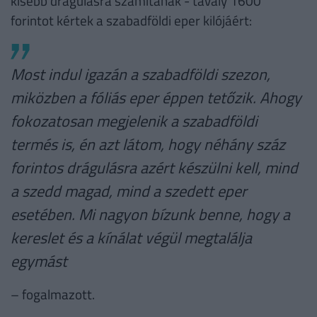
kisebb drágulásra számítanak - tavaly 1600
forintot kértek a szabadföldi eper kilójáért:
Most indul igazán a szabadföldi szezon,
miközben a fóliás eper éppen tetőzik. Ahogy
fokozatosan megjelenik a szabadföldi
termés is, én azt látom, hogy néhány száz
forintos drágulásra azért készülni kell, mind
a szedd magad, mind a szedett eper
esetében. Mi nagyon bízunk benne, hogy a
kereslet és a kínálat végül megtalálja
egymást
– fogalmazott.