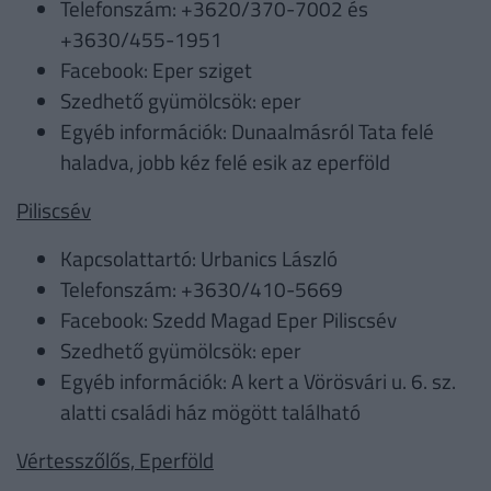
Telefonszám: +3620/370-7002 és
+3630/455-1951
Facebook: Eper sziget
Szedhető gyümölcsök: eper
Egyéb információk: Dunaalmásról Tata felé
haladva, jobb kéz felé esik az eperföld
Piliscsév
Kapcsolattartó: Urbanics László
Telefonszám: +3630/410-5669
Facebook: Szedd Magad Eper Piliscsév
Szedhető gyümölcsök: eper
Egyéb információk: A kert a Vörösvári u. 6. sz.
alatti családi ház mögött található
Vértesszőlős, Eperföld