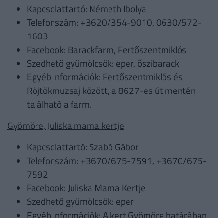
Kapcsolattartó: Németh Ibolya
Telefonszám: +3620/354-9010, 0630/572-
1603
Facebook: Barackfarm, Fertőszentmiklós
Szedhető gyümölcsök: eper, őszibarack
Egyéb információk: Fertőszentmiklós és
Röjtökmuzsaj között, a 8627-es út mentén
található a farm.
Gyömöre, Juliska mama kertje
Kapcsolattartó: Szabó Gábor
Telefonszám: +3670/675-7591, +3670/675-
7592
Facebook: Juliska Mama Kertje
Szedhető gyümölcsök: eper
Egyéb információk: A kert Gyömöre határában