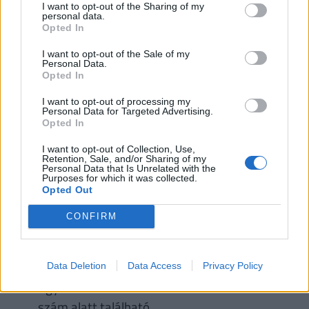
I want to opt-out of the Sharing of my
Kapcsolattartó: Kurucsó Hajnalka és Kurucsó
personal data.
Opted In
Péter
Telefonszám: +3630/924-1467, +3630/519-
I want to opt-out of the Sale of my
Personal Data.
3646
Opted In
Facebook: Köröstarcsa Zöld Fa Eper
I want to opt-out of processing my
Szedhető gyümölcs: eper
Personal Data for Targeted Advertising.
Opted In
Egyéb információk: A kert Köröstarcsa
külterületén, a Zöldfa utca 1. szám alatt
I want to opt-out of Collection, Use,
Retention, Sale, and/or Sharing of my
található.
Personal Data that Is Unrelated with the
Purposes for which it was collected.
Opted Out
Murony, Eprészet
CONFIRM
Telefonszám: +3670/249-4344
Facebook: Eprészet
Szedhető gyümölcs: eper
Data Deletion
Data Access
Privacy Policy
Egyéb információk: A kert a Duna utca 18.
szám alatt található.