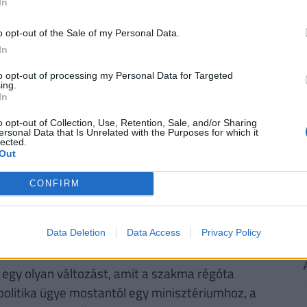
ri piac szempontjából lényeges. A kiemelt
In
2
e, leszögezve, hogy nem maga a
o opt-out of the Sale of my Personal Data.
 hanem az, hogy mely projektek kapták meg ezt a
In
titkosítási gyakorlatának felülvizsgálatát, és
ítását, közöttük olyan konkrét projektekét, mint a
to opt-out of processing my Personal Data for Targeted
ing.
2
ohácsi Duna-híd szélesítése vagy a MÁV új
In
o opt-out of Collection, Use, Retention, Sale, and/or Sharing
ersonal Data that Is Unrelated with the Purposes for which it
lected.
ülésképi jogköreit visszaadnák, ami a helyi
Out
t, hogy az úgynevezett Otthon Start-os kiemelt
. Az iparág szempontjából külön figyelmet érdemel,
CONFIRM
ktúra Fejlesztő Zrt. utódintézményi
te meg. Mindez rövid távon a beruházási
Data Deletion
Data Access
Privacy Policy
jekteknél, a felülvizsgálati folyamat lezárultáig.
 egy olyan változást, amit a szakma régóta
politika ügye mostantól egy minisztériumhoz, a