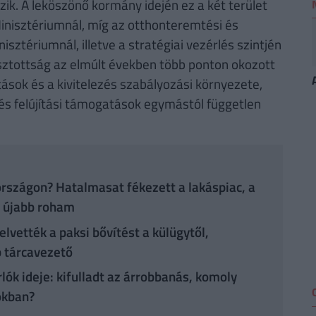
ik. A leköszönő kormány idején ez a két terület
Minisztériumnál, míg az otthonteremtési és
ztériumnál, illetve a stratégiai vezérlés szintjén
ztottság az elmúlt években több ponton okozott
citások és a kivitelezés szabályozási környezete,
i és felújítási támogatások egymástól független
rszágon? Hatalmasat fékezett a lakáspiac, a
z újabb roham
lvették a paksi bővítést a külügytől,
b tárcavezető
lók ideje: kifulladt az árrobbanás, komoly
okban?