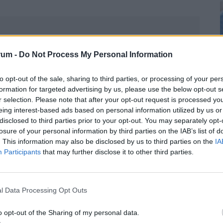
baváró, CSOK a Tisza-kormány alatt? Nagy
2
rum -
Do Not Process My Personal Information
 hiteleknél
 követő két hétben látványosan nőtt az érdeklődés az
to opt-out of the sale, sharing to third parties, or processing of your per
formation for targeted advertising by us, please use the below opt-out s
r selection. Please note that after your opt-out request is processed y
2
eing interest-based ads based on personal information utilized by us or
er látja el az építőipar és az építőanyag-ipar
disclosed to third parties prior to your opt-out. You may separately opt-
évváltás tehát nem jelent valódi tartalmi
losure of your personal information by third parties on the IAB’s list of
. This information may also be disclosed by us to third parties on the
IA
körben: a beruházásokért, építésgazdaságért és
Participants
that may further disclose it to other third parties.
y miniszter felel, lényegében ugyanazzal a
2
megszoktunk.
l Data Processing Opt Outs
ak, és ezt a leendő miniszter bizottsági
. Vitézy Dávid május 11-i meghallgatásán több
o opt-out of the Sharing of my personal data.