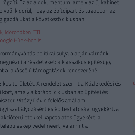
rögzíti. Ez az a dokumentum, amely az új kabinet
yből kiderül, hogy az építőipart és tágabban az
eg gazdájukat a következő ciklusban.
ek, időrendben ITT!
oogle Hírek-ben is!
kormányváltás politikai súlya alapján várnánk,
gnézni a részleteket: a klasszikus építésügyi
int a lakáscélú támogatások rendszerénél.
ikus területét. A rendelet szerint a Közlekedési és
 kört, amely a korábbi ciklusban az Építési és
zter, Vitézy Dávid felelős az állami
gyi szabályozásért és építéshatósági ügyekért, a
 akcióterületekkel kapcsolatos ügyekért, a
 településkép védelméért, valamint a