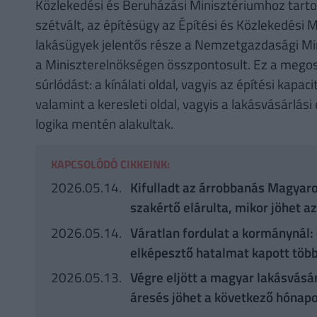
Közlekedési és Beruházási Minisztériumhoz tartoz
szétvált, az építésügy az Építési és Közlekedési 
lakásügyek jelentős része a Nemzetgazdasági Minis
a Miniszterelnökségen összpontosult. Ez a megos
súrlódást: a kínálati oldal, vagyis az építési kapa
valamint a keresleti oldal, vagyis a lakásvásárlás
logika mentén alakultak.
KAPCSOLÓDÓ CIKKEINK:
2026.05.14.
Kifulladt az árrobbanás Magyaro
szakértő elárulta, mikor jöhet a
2026.05.14.
Váratlan fordulat a kormánynál: e
elképesztő hatalmat kapott töb
2026.05.13.
Végre eljött a magyar lakásvásár
áresés jöhet a következő hónap