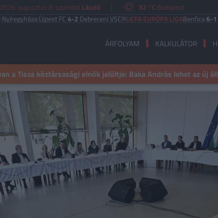
2026. augusztus 8. szombat
László
32 °C
Budapest
yháza
|
Újpest FC
4-2
Debreceni VSC
UEFA EURÓPA LIGA
Benfica
6-1
Heart o
ÁRFOLYAM
KALKULÁTOR
H
n a Tisza köztársasági elnök jelöltje: Baka András lehet az új á