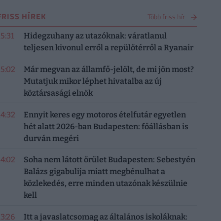
FRISS HÍREK
Több friss hír
15:31
Hidegzuhany az utazóknak: váratlanul
teljesen kivonul erről a repülőtérről a Ryanair
15:02
Már megvan az államfő-jelölt, de mi jön most?
Mutatjuk mikor léphet hivatalba az új
köztársasági elnök
14:32
Ennyit keres egy motoros ételfutár egyetlen
hét alatt 2026-ban Budapesten: főállásban is
durván megéri
14:02
Soha nem látott őrület Budapesten: Sebestyén
Balázs gigabulija miatt megbénulhat a
közlekedés, erre minden utazónak készülnie
kell
13:26
Itt a javaslatcsomag az általános iskoláknak: