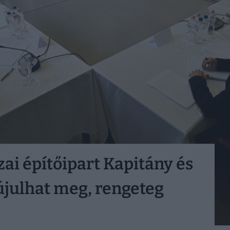
zai építőipart Kapitány és
újulhat meg, rengeteg