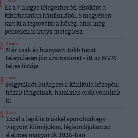
1
3 napja
Ez a 7 megye lélegezhet fel elsőként a
kibírhatatlan kánikulából: 5 megyében
tart ki a legtovább a hőség, ahol még
pénteken is kutya meleg lesz
2
5 napja
Már csak ez hiányzott: több tucat
településen jön áramszünet - itt az MVM
teljes listája
3
1 hete
Felgyulladt Budapest a kánikula közepén:
házak lángolnak, hatalmas erők vonultak
ki
4
3 hete
Ezzel a legális trükkel spórolnak egy
vagyont klímájukon, légkondijukon az
élelmes magyarok 2026-ban