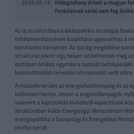
2026.05.13.
Hidegzuhany érheti a magyar felú
fordulatnak senki sem fog örülni
Az új struktúrában a lakáspolitika stratégiai funk
feltételrendszerének kialakítása ugyanahhoz a mi
beruházási környezet. Az iparág megítélése szer
struktúrát jelent: egy helyen születhetnek meg az
építőipari kínálat egymásra hatását befolyásolják
kiszámíthatóbb tervezési környezetet vetít előre.
A második terület az energiahatékonyság és az é
különösen fontos, hiszen a szigetelőanyagok, nyíl
valamint a kapcsolódó kivitelezői kapacitások köz
struktúrában külön Energiaügyi Minisztérium léte
energiapolitika a Gazdasági és Energetikai Minisz
körébe került.