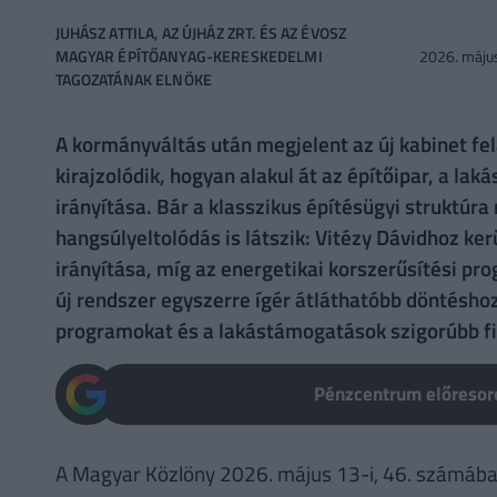
JUHÁSZ ATTILA, AZ ÚJHÁZ ZRT. ÉS AZ ÉVOSZ
MAGYAR ÉPÍTŐANYAG-KERESKEDELMI
2026. május
TAGOZATÁNAK ELNÖKE
A kormányváltás után megjelent az új kabinet fel
kirajzolódik, hogyan alakul át az építőipar, a lak
irányítása. Bár a klasszikus építésügyi struktúr
hangsúlyeltolódás is látszik: Vitézy Dávidhoz ker
irányítása, míg az energetikai korszerűsítési pr
új rendszer egyszerre ígér átláthatóbb döntéshoz
programokat és a lakástámogatások szigorúbb fisk
Pénzcentrum előresoro
A Magyar Közlöny 2026. május 13-i, 46. számába