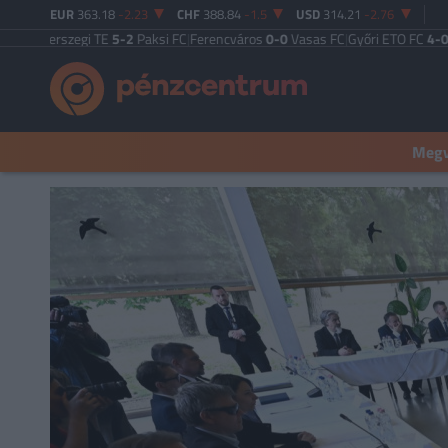
EUR
363.18
-2.23
CHF
388.84
-1.5
USD
314.21
-2.76
gerszegi TE
5-2
Paksi FC
|
Ferencváros
0-0
Vasas FC
|
Győri ETO FC
4-0
Nyíreg
Megva