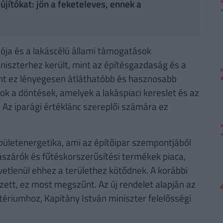
jítókat: jön a feketeleves, ennek a
ciója és a lakáscélú állami támogatások
niszterhez került, mint az építésgazdaság és a
int ez lényegesen átláthatóbb és hasznosabb
ok a döntések, amelyek a lakáspiaci kereslet és az
. Az iparági értéklánc szereplői számára ez
pületenergetika, ami az építőipar szempontjából
ászárók és fűtéskorszerűsítési termékek piaca,
vetlenül ehhez a területhez kötődnek. A korábbi
zett, ez most megszűnt. Az új rendelet alapján az
tériumhoz, Kapitány István miniszter felelősségi