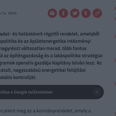
 14. 19:03
adat- és hatásköreit rögzítő rendelet, amelyből
áspolitika és az épületenergetika intézményi
a nagyrészt változatlan marad, több fontos
ül az építésgazdaság és a lakáspolitika stratégiai
ogramok operatív gazdája Kapitány István lesz. Az
atalt, nagyszabású energetikai felújítási
ális kontrollját.
lása a Google találatokban
n jelent meg az a kormányrendelet, amely a