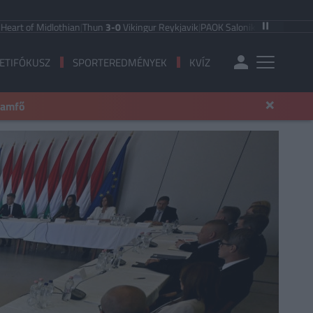
f Midlothian
|
Thun
3-0
Vikingur Reykjavik
|
PAOK Saloniki
0-1
Anderlecht
|
FC H
ETIFÓKUSZ
SPORTEREDMÉNYEK
KVÍZ
×
llamfő