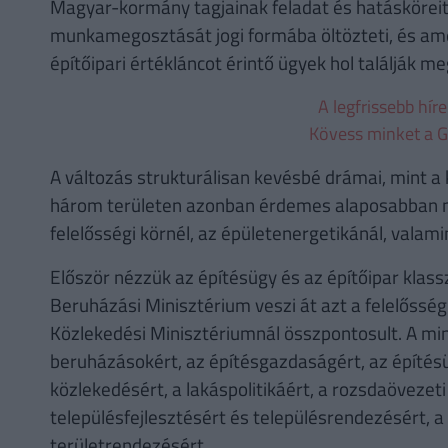
Magyar-kormány tagjainak feladat és hatásköreit 
munkamegosztását jogi formába öltözteti, és amel
építőipari értékláncot érintő ügyek hol találják m
A legfrissebb hír
Kövess minket a G
A változás strukturálisan kevésbé drámai, mint a 
három területen azonban érdemes alaposabban me
felelősségi körnél, az épületenergetikánál, valam
Először nézzük az építésügy és az építőipar klassz
Beruházási Minisztérium veszi át azt a felelősségi
Közlekedési Minisztériumnál összpontosult. A minis
beruházásokért, az építésgazdaságért, az építésü
közlekedésért, a lakáspolitikáért, a rozsdaövezeti
településfejlesztésért és településrendezésért, a
területrendezésért.