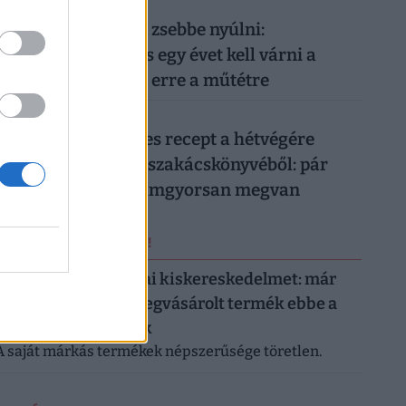
026. augusztus 8.
Nem elég mélyen a zsebbe nyúlni:
magánellátásban is egy évet kell várni a
magyar férfiaknak erre a műtétre
026. augusztus 8.
Két olcsó húsmentes recept a hétvégére
Frank Júlia filléres szakácskönyvéből: pár
száz forintból, villámgyorsan megvan
ERRŐL NE MARADJ LE!
Letarolták az európai kiskereskedelmet: már
minden második megvásárolt termék ebbe a
kategóriába tartozik
A saját márkás termékek népszerűsége töretlen.