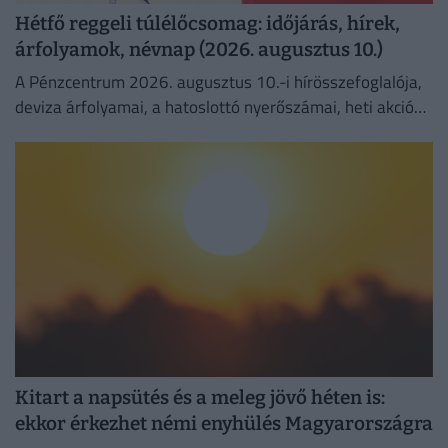
Hétfő reggeli túlélőcsomag: időjárás, hírek,
árfolyamok, névnap (2026. augusztus 10.)
A Pénzcentrum 2026. augusztus 10.-i hírösszefoglalója,
deviza árfolyamai, a hatoslottó nyerőszámai, heti akciók
és várható időjárás egy helyen!
Kitart a napsütés és a meleg jövő héten is:
ekkor érkezhet némi enyhülés Magyarországra