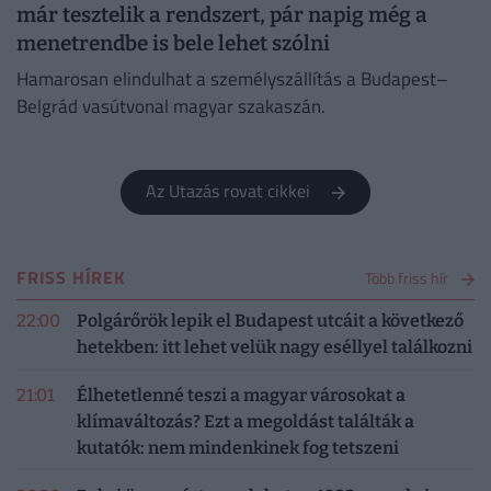
már tesztelik a rendszert, pár napig még a
menetrendbe is bele lehet szólni
Hamarosan elindulhat a személyszállítás a Budapest–
Belgrád vasútvonal magyar szakaszán.
Az Utazás rovat cikkei
FRISS HÍREK
Több friss hír
22:00
Polgárőrök lepik el Budapest utcáit a következő
hetekben: itt lehet velük nagy eséllyel találkozni
21:01
Élhetetlenné teszi a magyar városokat a
klímaváltozás? Ezt a megoldást találták a
kutatók: nem mindenkinek fog tetszeni