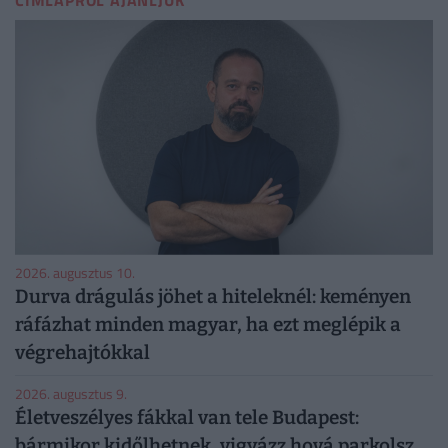
CÍMLAPRÓL AJÁNLJUK
2026. augusztus 10.
Durva drágulás jöhet a hiteleknél: keményen
ráfázhat minden magyar, ha ezt meglépik a
végrehajtókkal
2026. augusztus 9.
Életveszélyes fákkal van tele Budapest:
bármikor kidőlhetnek, vigyázz hová parkolsz,