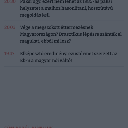
20:30
Paksi ügy: ezért nem lehet az 1983-as paksi
helyzetet a maihoz hasonlítani, hosszútávú
megoldás kell
20:03
Vége a megszokott éttermezésnek
Magyarországon? Drasztikus lépésre szánták el
magukat, ebből mi lesz?
19:47
Elképesztő eredmény: ezüstérmet szerzett az
Eb-n a magyar női váltó!