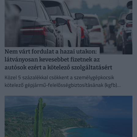
Nem várt fordulat a hazai utakon:
látványosan kevesebbet fizetnek az
autósok ezért a kötelező szolgáltatásért
Közel 5 százalékkal csökkent a személygépkocsik
kötelező gépjármű-felelősségbiztosításának (kgfb)
átlagos éves díja idén március végére.