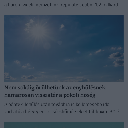
a három vidéki nemzetközi repülőtér, ebből 1,2 milliárd
forint jut a sármelléki Hévíz–Balaton Airportnak.
Nem sokáig örülhetünk az enyhülésnek:
hamarosan visszatér a pokoli hőség
A pénteki lehűlés után továbbra is kellemesebb idő
várható a hétvégén, a csúcshőmérséklet többnyire 30 és
35 fok között alakul.