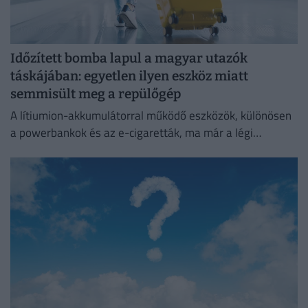
Időzített bomba lapul a magyar utazók
táskájában: egyetlen ilyen eszköz miatt
semmisült meg a repülőgép
A lítiumion-akkumulátorral működő eszközök, különösen
a powerbankok és az e-cigaretták, ma már a légi
közlekedés egyik legnagyobb biztonsági kockázatát
jelentik.