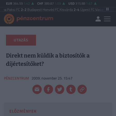
EUR
364.59
1.42
CHF
389.87
1.03
USD
315.88
1.67
 FC
2-2
Budapest Honvéd FC
|
Kisvárda
2-4
Újpest FC
|
Vasas FC
5-0
Zalaegers
UTAZÁS
Direkt nem küldik a biztosítók a
díjértesítőket?
PÉNZCENTRUM
2009. november 25. 15:47
ELŐZMÉNYEK