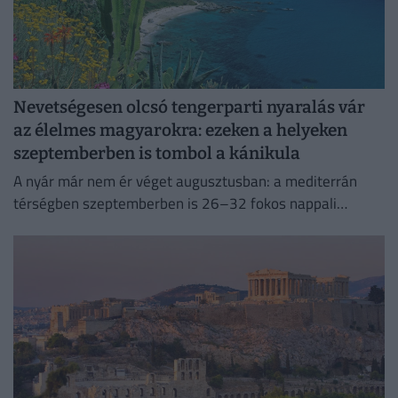
Nevetségesen olcsó tengerparti nyaralás vár
az élelmes magyarokra: ezeken a helyeken
szeptemberben is tombol a kánikula
A nyár már nem ér véget augusztusban: a mediterrán
térségben szeptemberben is 26–32 fokos nappali
csúcsok és 25–28 fokos tengervíz várják az utazókat.