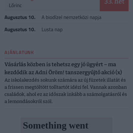
33. hét
Lőrinc
Augusztus 10.
A biodízel nemzetközi napja
Augusztus 10.
Lusta nap
AJÁNLATUNK
Vásárlás közben is tehetsz egy jó ügyért – ma
kezdődik az Adni Öröm! tanszergyűjtő akció (x)
Az iskolakezdés sokunk számára az új füzetek illatát és
a frissen megtöltött tolltartót idézi fel. Vannak azonban
családok, ahol ez az időszak inkább a számolgatásról és
a lemondásokról szól.