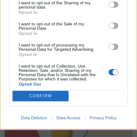
I want to opt-out of the Sharing of my
personal data.
Opted In
I want to opt-out of the Sale of my
Personal Data.
Opted In
I want to opt-out of processing my
Personal Data for Targeted Advertising.
Opted In
I want to opt-out of Collection, Use,
Ma még élvezhetjük az enyhébb időjárást: jövő
Retention, Sale, and/or Sharing of my
Personal Data that Is Unrelated with the
héten ismét hőség tarolja le Magyarországot,
Purposes for which it was collected.
Opted Out
esőre kevés a remény
Vasárnap még néhány fokkal enyhébb idő várható, a
CONFIRM
hőmérséklet 29 és 35 fok között alakul, de a lehűlés nem
tart sokáig.
Data Deletion
Data Access
Privacy Policy