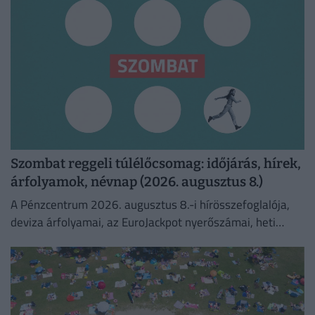
Szombat reggeli túlélőcsomag: időjárás, hírek,
árfolyamok, névnap (2026. augusztus 8.)
A Pénzcentrum 2026. augusztus 8.-i hírösszefoglalója,
deviza árfolyamai, az EuroJackpot nyerőszámai, heti
akciók és várható időjárás egy helyen!