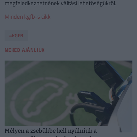
megfeledkezhetnének váltási lehetőségükről.
Minden kgfb-s cikk
#KGFB
NEKED AJÁNLJUK
Mélyen a zsebükbe kell nyúlniuk a