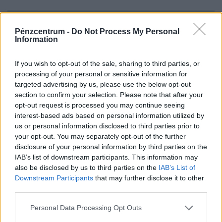
kupon vagy kártérítés.
Pénzcentrum -
Do Not Process My Personal
Information
If you wish to opt-out of the sale, sharing to third parties, or
processing of your personal or sensitive information for
targeted advertising by us, please use the below opt-out
section to confirm your selection. Please note that after your
opt-out request is processed you may continue seeing
interest-based ads based on personal information utilized by
us or personal information disclosed to third parties prior to
Vitézy Dávid exkluzív, országos forgalom-
your opt-out. You may separately opt-out of the further
disclosure of your personal information by third parties on the
térképe jól mutatja, melyik autópályát kellene
IAB’s list of downstream participants. This information may
azonnal kibővíteni
also be disclosed by us to third parties on the
IAB’s List of
Az M7-es autópálya rendre elesik a nyári hétvégéken, de
Downstream Participants
that may further disclose it to other
a legtöbb nagyobb autópályán is tízezrek haladnak át
third parties.
naponta.
Personal Data Processing Opt Outs