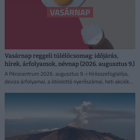
Vasárnap reggeli túlélőcsomag: időjárás,
hírek, árfolyamok, névnap (2026. augusztus 9.)
A Pénzcentrum 2026. augusztus 9.-i hírösszefoglalója,
deviza árfolyamai, a ötöslottó nyerőszámai, heti akciók
és várható időjárás egy helyen!