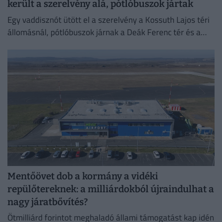
került a szerelvény alá, pótlóbuszok jártak
Egy vaddisznót ütött el a szerelvény a Kossuth Lajos téri
állomásnál, pótlóbuszok járnak a Deák Ferenc tér és a
Déli pályaudvar között.
Mentőövet dob a kormány a vidéki
repülőtereknek: a milliárdokból újraindulhat a
nagy járatbővítés?
Ötmilliárd forintot meghaladó állami támogatást kap idén