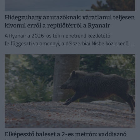
Hidegzuhany az utazóknak: váratlanul teljesen
kivonul erről a repülőtérről a Ryanair
A Ryanair a 2026-os téli menetrend kezdetétől
felfüggeszti valamennyi, a délszerbiai Nisbe közlekedő,
illetve onnan induló járatát.
Elképesztő baleset a 2-es metrón: vaddisznó