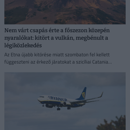
Nem várt csapás érte a főszezon közepén
nyaralókat: kitört a vulkán, megbénult a
légiközlekedés
Az Etna újabb kitörése miatt szombaton fel kellett
függeszteni az érkező járatokat a szicíliai Catania
nemzetközi repülőterén.