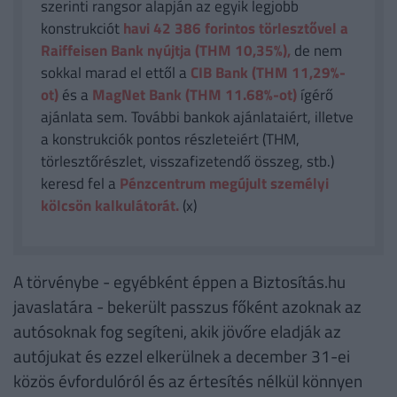
szerinti rangsor alapján az egyik legjobb
konstrukciót
havi 42 386
forintos törlesztővel a
Raiffeisen Bank nyújtja (THM 10,35%),
de nem
sokkal marad el ettől a
CIB Bank (THM 11,29%-
ot)
és a
MagNet Bank (THM 11.68%-ot)
ígérő
ajánlata sem. További bankok ajánlataiért, illetve
a konstrukciók pontos részleteiért (THM,
törlesztőrészlet, visszafizetendő összeg, stb.)
keresd fel a
Pénzcentrum megújult személyi
kölcsön kalkulátorát.
(x)
A törvénybe - egyébként éppen a Biztosítás.hu
javaslatára - bekerült passzus főként azoknak az
autósoknak fog segíteni, akik jövőre eladják az
autójukat és ezzel elkerülnek a december 31-ei
közös évfordulóról és az értesítés nélkül könnyen