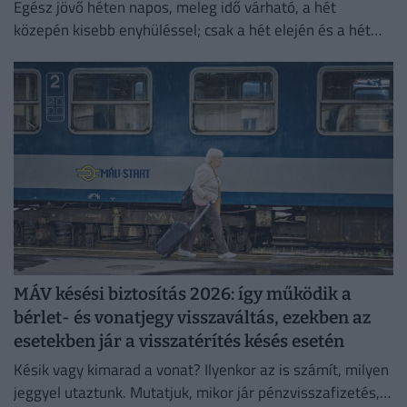
Egész jövő héten napos, meleg idő várható, a hét
közepén kisebb enyhüléssel; csak a hét elején és a hét
végén lehetnek néhol záporok, zivatarok.
MÁV késési biztosítás 2026: így működik a
bérlet- és vonatjegy visszaváltás, ezekben az
esetekben jár a visszatérítés késés esetén
Késik vagy kimarad a vonat? Ilyenkor az is számít, milyen
jeggyel utaztunk. Mutatjuk, mikor jár pénzvisszafizetés,