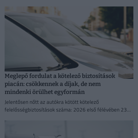
Meglepő fordulat a kötelező biztosítások
piacán: csökkennek a díjak, de nem
mindenki örülhet egyformán
Jelentősen nőtt az autókra kötött kötelező
felelősségbiztosítások száma: 2026 első félévében 23
százalékkal több szerződést kötöttek az autósok éves
szinten.