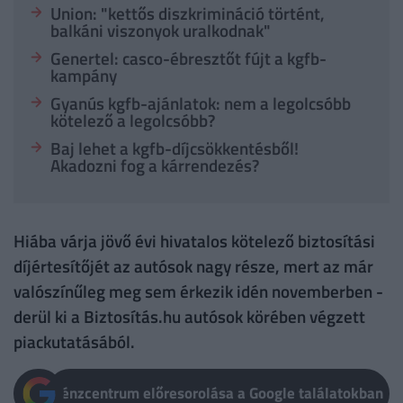
Union: "kettős diszkrimináció történt,
balkáni viszonyok uralkodnak"
Genertel: casco-ébresztőt fújt a kgfb-
kampány
Gyanús kgfb-ajánlatok: nem a legolcsóbb
kötelező a legolcsóbb?
Baj lehet a kgfb-díjcsökkentésből!
Akadozni fog a kárrendezés?
Hiába várja jövő évi hivatalos kötelező biztosítási
díjértesítőjét az autósok nagy része, mert az már
valószínűleg meg sem érkezik idén novemberben -
derül ki a Biztosítás.hu autósok körében végzett
piackutatásából.
Pénzcentrum előresorolása a Google találatokban