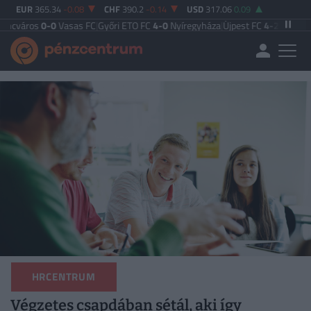
EUR
365.34
-0.08
CHF
390.2
-0.14
USD
317.06
0.09
-0
Vasas FC
|
Győri ETO FC
4-0
Nyíregyháza
|
Újpest FC
4-2
Debreceni VSC
|
Bud
HRCENTRUM
Végzetes csapdában sétál, aki így