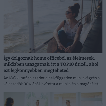
Így dolgoznak home officeból az élelmesek,
miközben utazgatnak: itt a TOP10 úticél, ahol
ezt legkönnyebben megteheted
Az IWG kutatása szerint a helyfüggetlen munkavégzés a
válaszadók 90%-ánál javította a munka és a magánélet
egyensúlyát, míg 80%-uk produktívabbnak érzi magát.