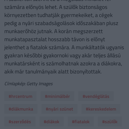
számára előnyös lehet. A szülők biztonságos
környezetben tudhatják gyermekeiket, a cégek
pedig a nyári szabadságolások időszakában plusz
munkaerőhöz jutnak. A korán megszerzett
munkatapasztalat hosszabb távon is előnyt
jelenthet a fiatalok számára. A munkáltatók ugyanis
gyakran későbbi gyakornoki vagy akár teljes állású
munkatársként is számolhatnak azokra a diákokra,
akik már tanulmányaik alatt bizonyítottak.
Címlapkép: Getty Images
#hrcentrum
#minimálbér
#vendéglátás
#diákmunka
#nyári szünet
#kereskedelem
#szerződés
#diákok
#fiatalok
#szülők