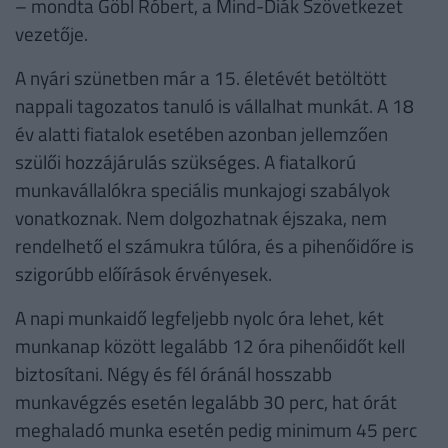
– mondta Göbl Róbert, a Mind-Diák Szövetkezet
vezetője.
A nyári szünetben már a 15. életévét betöltött
nappali tagozatos tanuló is vállalhat munkát. A 18
év alatti fiatalok esetében azonban jellemzően
szülői hozzájárulás szükséges. A fiatalkorú
munkavállalókra speciális munkajogi szabályok
vonatkoznak. Nem dolgozhatnak éjszaka, nem
rendelhető el számukra túlóra, és a pihenőidőre is
szigorúbb előírások érvényesek.
A napi munkaidő legfeljebb nyolc óra lehet, két
munkanap között legalább 12 óra pihenőidőt kell
biztosítani. Négy és fél óránál hosszabb
munkavégzés esetén legalább 30 perc, hat órát
meghaladó munka esetén pedig minimum 45 perc