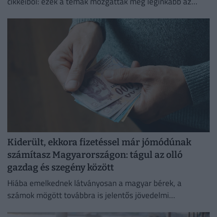
cikkeiből: ezek a témák mozgatták meg leginkább az
olvasókat.
Kiderült, ekkora fizetéssel már jómódúnak
számítasz Magyarországon: tágul az olló
gazdag és szegény között
Hiába emelkednek látványosan a magyar bérek, a
számok mögött továbbra is jelentős jövedelmi
különbségek húzódnak meg.