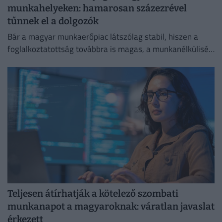
munkahelyeken: hamarosan százezrével
tűnnek el a dolgozók
Bár a magyar munkaerőpiac látszólag stabil, hiszen a
foglalkoztatottság továbbra is magas, a munkanélküliség
pedig nem emelkedik drámai mértékben.
Teljesen átírhatják a kötelező szombati
munkanapot a magyaroknak: váratlan javaslat
érkezett