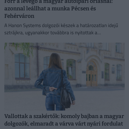
Forr a levegő a magyar autóipari óriásnál:
azonnal leállhat a munka Pécsen és
Fehérváron
A Hanon Systems dolgozói készek a határozatlan idejű
sztrájkra, ugyanakkor továbbra is nyitottak a
megállapodásra.
Vallottak a szakértők: komoly bajban a magyar
dolgozók, elmaradt a várva várt nyári fordulat