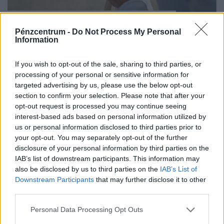
Rendkívüli bejelentést tett a CBA és a
Penny: hatalmas változás jön a polcokon,
Pénzcentrum -
Do Not Process My Personal
Information
erre kell készülni
Komoly alkalmazkodást kívánt az első félév az
If you wish to opt-out of the sale, sharing to third parties, or
élelmiszer-kiskereskedelmi láncoktól és ez a második
processing of your personal or sensitive information for
félévben is így marad.
targeted advertising by us, please use the below opt-out
section to confirm your selection. Please note that after your
opt-out request is processed you may continue seeing
interest-based ads based on personal information utilized by
us or personal information disclosed to third parties prior to
your opt-out. You may separately opt-out of the further
disclosure of your personal information by third parties on the
IAB’s list of downstream participants. This information may
also be disclosed by us to third parties on the
IAB’s List of
Downstream Participants
that may further disclose it to other
third parties.
Ezzel a melóval degeszre kereshetik
Personal Data Processing Opt Outs
magukat a magyar fiatalok: óránként