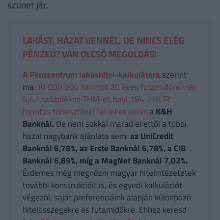
szünet jár.
LAKÁST, HÁZAT VENNÉL, DE NINCS ELÉG
PÉNZED? VAN OLCSÓ MEGOLDÁS!
A Pénzcentrum lakáshitel-kalkulátora
szerint
ma
30 000 000 forintot 20 éves futamidőre már
6,62 százalékos THM-el, havi 184 778 Ft
forintos törlesztővel fel lehet venni
a
K&H
Banknál.
De nem sokkal marad el ettől a többi
hazai nagybank ajánlata sem:
az UniCredit
Banknál 6,78%, az Erste Banknál 6,78%, a CIB
Banknál 6,89%, míg a MagNet Banknál 7,02%.
Érdemes még megnézni magyar hitelintézetetek
további konstrukcióit is, és egyedi kalkulációt
végezni, saját preferenciáink alapján különböző
hitelösszegekre és futamidőkre. Ehhez keresd