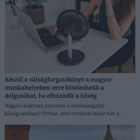
szorulhat.
Készül a válságforgatókönyv a magyar
munkahelyeken: erre kötelezhetik a
dolgozókat, ha elhúzódik a hőség
Hogyan érdemes szervezni a munkavégzést
hőségriadóban? Otthon, ahol mindenki külön hűti a
lakását, vagy egy korszerű, energiahatékony
irodaházban, ahol a hűtés központilag működik.