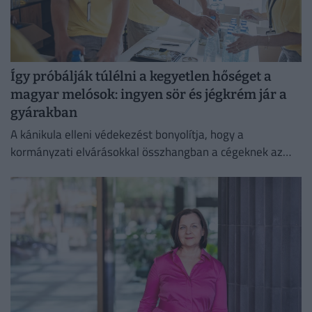
Így próbálják túlélni a kegyetlen hőséget a
magyar melósok: ingyen sör és jégkrém jár a
gyárakban
A kánikula elleni védekezést bonyolítja, hogy a
kormányzati elvárásokkal összhangban a cégeknek az
energiafogyasztásukat is mérsékelniük kell.