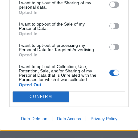
4000 forintot is fizetnek
I want to opt-out of the Sharing of my
personal data.
A magyar diákmunkapiac elmúlt másfél évtizede
Opted In
lényegében egyetlen nagy átrendeződés története.
I want to opt-out of the Sale of my
Personal Data.
Opted In
I want to opt-out of processing my
Personal Data for Targeted Advertising.
Opted In
I want to opt-out of Collection, Use,
Retention, Sale, and/or Sharing of my
Personal Data that Is Unrelated with the
Purposes for which it was collected.
Opted Out
CONFIRM
Elárulta Bóna Szabolcs, mikor csökkenhet
a zöldségek és gyümölcsök áfája 5%-ra
A 2026-os aszály a várakozások szerint még a 2022-es
Data Deletion
Data Access
Privacy Policy
rekordokat is felülmúlhatja, miközben a kukoricatermés
jelentős visszaesése miatt Magyarország ismét importra