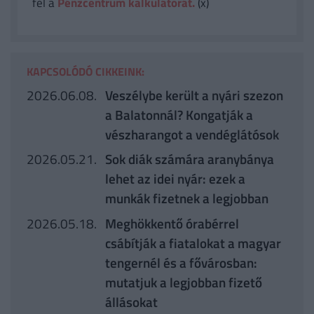
fel a
Pénzcentrum kalkulátorát.
(x)
KAPCSOLÓDÓ CIKKEINK:
2026.06.08.
Veszélybe került a nyári szezon
a Balatonnál? Kongatják a
vészharangot a vendéglátósok
2026.05.21.
Sok diák számára aranybánya
lehet az idei nyár: ezek a
munkák fizetnek a legjobban
2026.05.18.
Meghökkentő órabérrel
csábítják a fiatalokat a magyar
tengernél és a fővárosban:
mutatjuk a legjobban fizető
állásokat