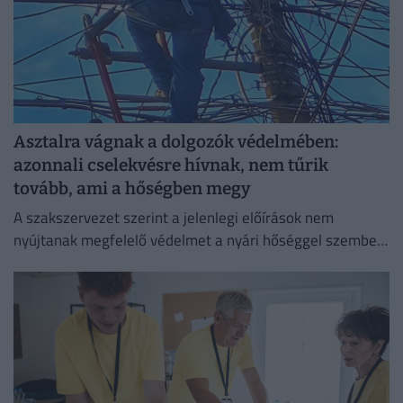
Asztalra vágnak a dolgozók védelmében:
azonnali cselekvésre hívnak, nem tűrik
tovább, ami a hőségben megy
A szakszervezet szerint a jelenlegi előírások nem
nyújtanak megfelelő védelmet a nyári hőséggel szemben,
ezért aláírásgyűjtést indítottak a dolgozók egészségének
védelmében.