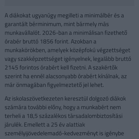
A diákokat ugyanúgy megilleti a minimálbér és a
garantált bérminimum, mint bármely más
munkavállalót. 2026-ban a minimálisan fizethető
órabér bruttó 1856 forint. Azokban a
munkakörökben, amelyek középfokú végzettséget
vagy szakképzettséget igényelnek, legalább bruttó
2145 forintos órabért kell fizetni. A szakértők
szerint ha ennél alacsonyabb órabért kínálnak, az
már önmagában figyelmeztető jel lehet.
Az iskolaszövetkezeten keresztül dolgozó diákok
számára további előny, hogy a munkabért nem
terheli a 18,5 százalékos társadalombiztosítási
járulék. Emellett a 25 év alattiak
személyijövedelemadó-kedvezményt is igénybe