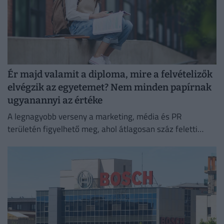
Ér majd valamit a diploma, mire a felvételizők
elvégzik az egyetemet? Nem minden papírnak
ugyanannyi az értéke
A legnagyobb verseny a marketing, média és PR
területén figyelhető meg, ahol átlagosan száz feletti
jelentkező juthat egy pályakezdő állásra.