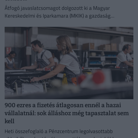
Átfogó javaslatcsomagot dolgozott ki a Magyar
Kereskedelmi és Iparkamara (MKIK) a gazdaság
működőképességének megőrzése és az energiaválság
kezelése érdekében.
900 ezres a fizetés átlagosan ennél a hazai
vállalatnál: sok álláshoz még tapasztalat sem
kell
Heti összefoglaló a Pénzcentrum legolvasottabb