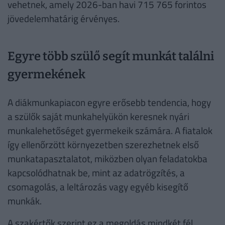
vehetnek, amely 2026-ban havi 715 765 forintos
jövedelemhatárig érvényes.
Egyre több szülő segít munkát találni
gyermekének
A diákmunkapiacon egyre erősebb tendencia, hogy
a szülők saját munkahelyükön keresnek nyári
munkalehetőséget gyermekeik számára. A fiatalok
így ellenőrzött környezetben szerezhetnek első
munkatapasztalatot, miközben olyan feladatokba
kapcsolódhatnak be, mint az adatrögzítés, a
csomagolás, a leltározás vagy egyéb kisegítő
munkák.
A szakértők szerint ez a megoldás mindkét fél