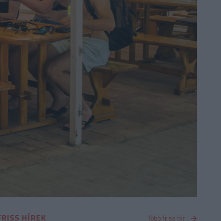
FRISS HÍREK
Több friss hír