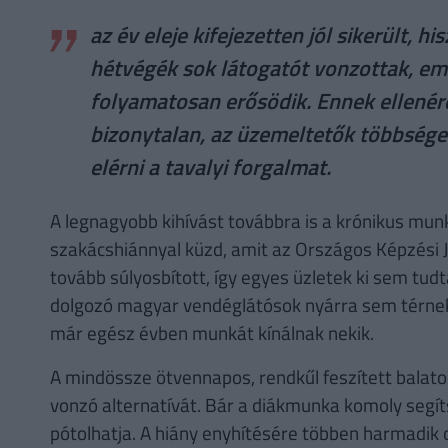
az év eleje kifejezetten jól sikerült, h
hétvégék sok látogatót vonzottak, eme
folyamatosan erősödik. Ennek ellenér
bizonytalan, az üzemeltetők többsége 
elérni a tavalyi forgalmat.
A legnagyobb kihívást továbbra is a krónikus mun
szakácshiánnyal küzd, amit az Országos Képzési 
tovább súlyosbított, így egyes üzletek ki sem tudta
dolgozó magyar vendéglátósok nyárra sem térnek h
már egész évben munkát kínálnak nekik.
A mindössze ötvennapos, rendkűl feszített balat
vonzó alternatívát. Bár a diákmunka komoly segí
pótolhatja. A hiány enyhítésére többen harmadik