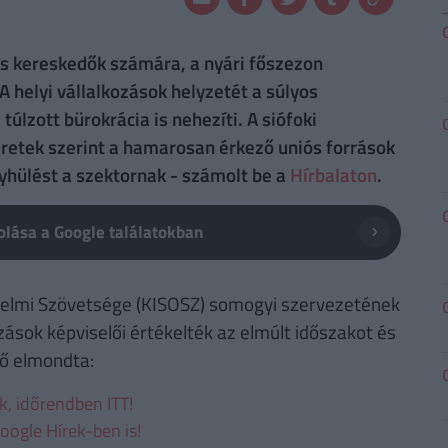
 és kereskedők számára, a nyári főszezon
A helyi vállalkozások helyzetét a súlyos
lzott bürokrácia is nehezíti. A siófoki
retek szerint a hamarosan érkező uniós források
yhülést a szektornak - számolt be a
Hírbalaton
.
lása a Google találatokban
elmi Szövetsége (KISOSZ) somogyi szervezetének
zások képviselői értékelték az elmúlt időszakot és
tő elmondta:
ek, időrendben ITT!
oogle Hírek-ben is!