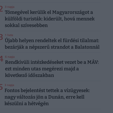
2
3 napja
Tömegével kerülik el Magyarországot a
külföldi turisták: kiderült, hová mennek
sokkal szívesebben
3
1 hete
Újabb helyen rendeltek el fürdési tilalmat:
bezárják a népszerű strandot a Balatonnál
4
6 napja
Rendkívüli intézkedéseket vezet be a MÁV:
ezt minden utas megérezi majd a
következő időszakban
5
3 napja
Fontos bejelentést tettek a vízügyesek:
nagy változás jön a Dunán, erre kell
készülni a hétvégén