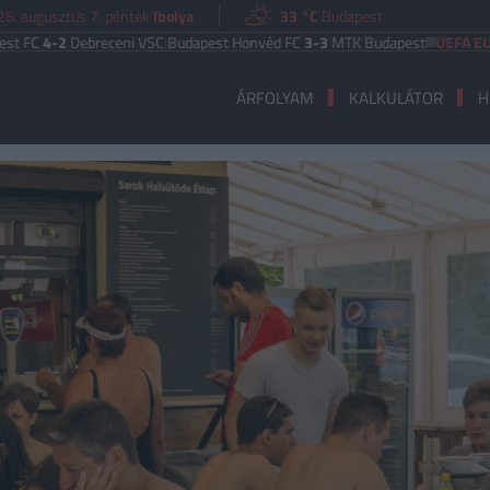
26. augusztus 7. péntek
Ibolya
33 °C
Budapest
2
Debreceni VSC
|
Budapest Honvéd FC
3-3
MTK Budapest
UEFA EURÓPA LI
ÁRFOLYAM
KALKULÁTOR
H