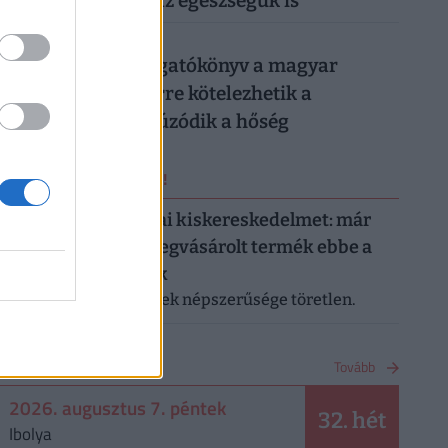
könnyen rámehet az egészségük is
026. augusztus 6.
Készül a válságforgatókönyv a magyar
munkahelyeken: erre kötelezhetik a
dolgozókat, ha elhúzódik a hőség
ERRŐL NE MARADJ LE!
Letarolták az európai kiskereskedelmet: már
minden második megvásárolt termék ebbe a
kategóriába tartozik
A saját márkás termékek népszerűsége töretlen.
NAPTÁR
Tovább
2026. augusztus 7. péntek
32. hét
Ibolya