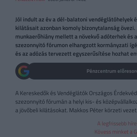
Jól indult az év a dél-balatoni vendéglátóhelyek
kilátásait azonban komoly bizonytalanság övezi. 
munkaerőhiány mellett a növekvő adóterhek és a tú
szezonnyitó fórumon elhangzott kormányzati ígé
és az adózás tervezett egyszerűsítése hozhat en
Pénzcentrum előresoro
A Kereskedők és Vendéglátók Országos Érdekvéd
szezonnyitó fórumán a helyi kis- és középvállalko
a jövőbeli kilátásokat. Makkos Péter körzeti veze
A legfrissebb hír
Kövess minket a G