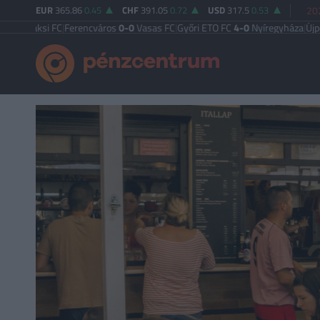
EUR
365.86
0.45
CHF
391.05
0.72
USD
317.5
0.53
20
si FC
|
Ferencváros
0-0
Vasas FC
|
Győri ETO FC
4-0
Nyíregyháza
|
Újpest FC
4-