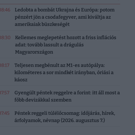
08:46
Ledobta a bombát Ukrajna és Európa: potom
pénzért jön a csodafegyver, ami kiváltja az
amerikaiak büszkeségét
08:30
Kellemes meglepetést hozott a friss inflációs
adat: tovább lassult a drágulás
Magyarországon
08:17
Teljesen megbénult az M1-es autópálya:
kilométeres a sor mindkét irányban, óriási a
káosz
07:57
Gyengült péntek reggelre a forint: itt áll most a
főbb devizákkal szemben
07:45
Péntek reggeli túlélőcsomag: időjárás, hírek,
árfolyamok, névnap (2026. augusztus 7.)