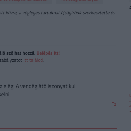
t közre, a végleges tartalmat újságírónk szerkesztette és
áló szólhat hozzá.
Belépés itt!
zabályzatot
itt találod
.
 elég. A vendéglátó iszonyat kuli
elni.