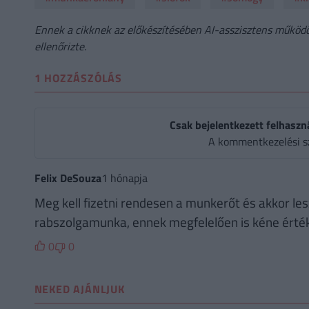
Ennek a cikknek az előkészítésében AI-asszisztens működöt
ellenőrizte.
1 HOZZÁSZÓLÁS
Csak bejelentkezett felhaszn
A kommentkezelési s
Felix DeSouza
1 hónapja
Meg kell fizetni rendesen a munkerőt és akkor lesz
rabszolgamunka, ennek megfelelően is kéne érték
0
0
NEKED AJÁNLJUK