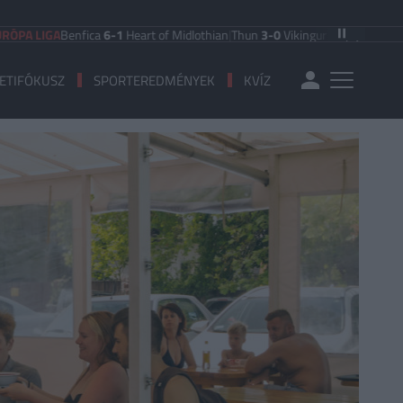
GA
Benfica
6-1
Heart of Midlothian
|
Thun
3-0
Vikingur Reykjavik
|
PAOK Salonik
ETIFÓKUSZ
SPORTEREDMÉNYEK
KVÍZ