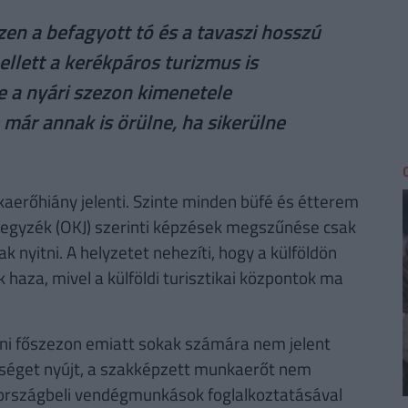
iszen a befagyott tó és a tavaszi hosszú
llett a kerékpáros turizmus is
e a nyári szezon kimenetele
már annak is örülne, ha sikerülne
kaerőhiány jelenti. Szinte minden büfé és étterem
Jegyzék (OKJ) szerinti képzések megszűnése csak
k nyitni. A helyzetet nehezíti, hogy a külföldön
aza, mivel a külföldi turisztikai központok ma
oni főszezon emiatt sokak számára nem jelent
tséget nyújt, a szakképzett munkaerőt nem
 országbeli vendégmunkások foglalkoztatásával