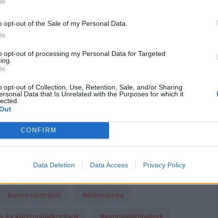
In
yfelek
. Nézz szét a friss számlacsomagok között,
2
. (x)
o opt-out of the Sale of my Personal Data.
In
to opt-out of processing my Personal Data for Targeted
épviselő jelezte, hogy a felvetett problémákat és
ing.
In
lte, hogy a munkaerőhiányt elsősorban belföldi
o opt-out of Collection, Use, Retention, Sale, and/or Sharing
ívánják orvosolni.
ersonal Data that Is Unrelated with the Purposes for which it
lected.
 kis- és középvállalkozásokat célzó uniós
Out
éget nyújthat. Komoly könnyebbséget jelenthet a
CONFIRM
27 januárjától ismét bevezetnék a KATA adózási
ztrációs és adóterheit.
Data Deletion
Data Access
Privacy Policy
#adminisztráció
#diákmunka
s és középvállalkozások
#vendéglátóhelyek