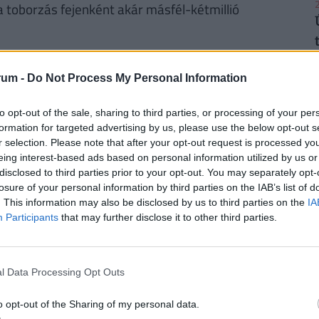
2
a toborzás fejenként akár másfél-kétmillió
iterhek, a közlekedési nehézségek, valamint a
indennapjait. A rengeteg hatósági előírás és az
rum -
Do Not Process My Personal Information
2
vonnak el a tényleges vendéglátástól. A fórum
to opt-out of the sale, sharing to third parties, or processing of your per
orlatot is, amely szerint, ha egy alkalmazott
formation for targeted advertising by us, please use the below opt-out s
ajdonost büntetik meg, esetenként akár az üzlet
r selection. Please note that after your opt-out request is processed y
elek és a csökkenő jövedelmezőség miatt az elmúlt
eing interest-based ads based on personal information utilized by us or
disclosed to third parties prior to your opt-out. You may separately opt-
2
űködő vállalkozások száma.
losure of your personal information by third parties on the IAB’s list of
. This information may also be disclosed by us to third parties on the
IA
Participants
that may further disclose it to other third parties.
ÉGES! MEGÉRI VÁLTANI!
gyenes számlavezetés. A
Pénzcentrum
2
l Data Processing Opt Outs
n konstrukciót is találhatunk, amelyek esetében
enesek
lehetnek. Nemrég három pénzintézet is
o opt-out of the Sharing of my personal data.
, a Raiffeisen Bank, valamint az UniCredit Bank