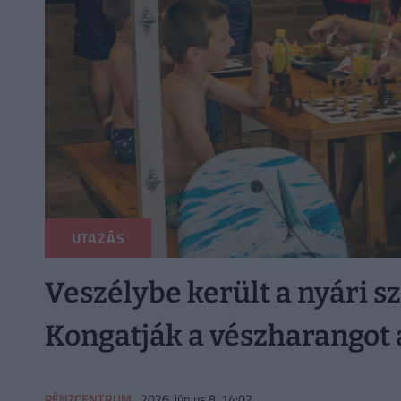
UTAZÁS
Veszélybe került a nyári s
Kongatják a vészharangot 
PÉNZCENTRUM
2026. június 8. 14:02