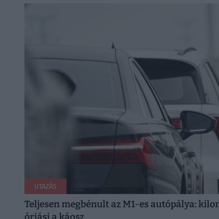
UTAZÁS
Teljesen megbénult az M1-es autópálya: kilo
óriási a káosz