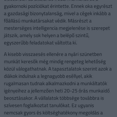
gyakornoki pozíciókat érintette. Ennek oka egyrészt
a gazdasági bizonytalanság, mivel a cégek inkább a
főállású munkatársakat védik. Másrészt a
mesterséges intelligencia megjelenése is szerepet
játszik, amely sok helyen a belépő szintű,
egyszerűbb feladatokat váltotta ki.
A kisebb visszaesés ellenére a nyári szünetben
munkát keresők még mindig rengeteg lehetőség
közül válogathatnak. A tapasztalatok szerint azok a
diákok indulnak a legnagyobb eséllyel, akik
rugalmasan tudnak alkalmazkodni a munkáltatók
igényeihez a jellemzően heti 20-25 órás munkaidő
beosztásakor. A vállalatok többsége továbbra is
szívesen foglalkoztat tanulókat. Ez ugyanis
nemcsak gyors és költséghatékony megoldás a