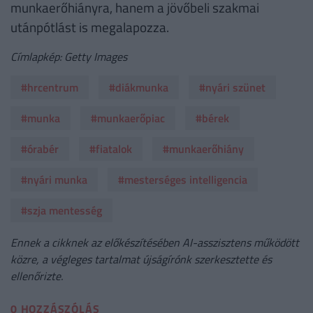
munkaerőhiányra, hanem a jövőbeli szakmai
utánpótlást is megalapozza.
Címlapkép: Getty Images
#hrcentrum
#diákmunka
#nyári szünet
#munka
#munkaerőpiac
#bérek
#órabér
#fiatalok
#munkaerőhiány
#nyári munka
#mesterséges intelligencia
#szja mentesség
Ennek a cikknek az előkészítésében AI-asszisztens működött
közre, a végleges tartalmat újságírónk szerkesztette és
ellenőrizte.
0 HOZZÁSZÓLÁS