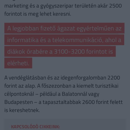
marketing és a gyógyszeripar területén akár 2500
forintot is meg lehet keresni.
A legjobban fizető ágazat egyértelműen az
informatika és a telekommunikáció, ahol a
diákok órabére a 3100-3200 forintot is
elérheti.
A vendéglátásban és az idegenforgalomban 2200
forint az alap. A főszezonban a kiemelt turisztikai
célpontoknál – például a Balatonnál vagy
Budapesten – a tapasztaltabbak 2600 forint felett
is kereshetnek.
KAPCSOLÓDÓ CIKKEINK: