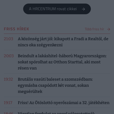
A HRCENTRUM rovat cikkei
FRISS HÍREK
Több friss hír
21:03
A közönség járt jól: kikapott a Fradi a Realtól, de
nincs oka szégyenkezni
20:03
Beindult a lakáshitel-háború Magyarországon:
sokat spórolhat az Otthon Starttal, aki most
résen van
19:32
Brutális vasúti baleset a szomszédbam:
egymásba csapódott két vonat, sokan
megsérültek
19:17
Friss! Az Ötöslottó nyerőszámai a 32. játékhéten
18:46
Váratlan fordulat az angol válogatottnál: