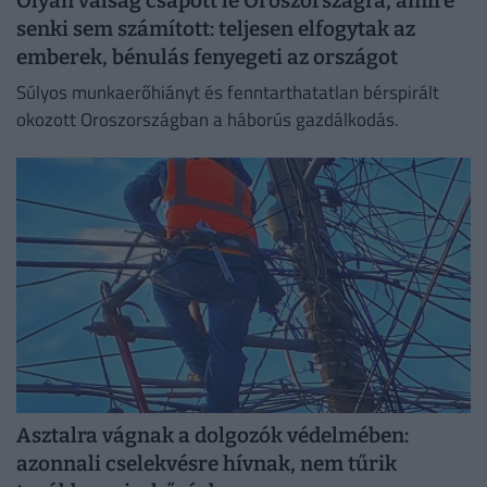
Olyan válság csapott le Oroszországra, amire
senki sem számított: teljesen elfogytak az
emberek, bénulás fenyegeti az országot
Súlyos munkaerőhiányt és fenntarthatatlan bérspirált
okozott Oroszországban a háborús gazdálkodás.
Asztalra vágnak a dolgozók védelmében:
azonnali cselekvésre hívnak, nem tűrik