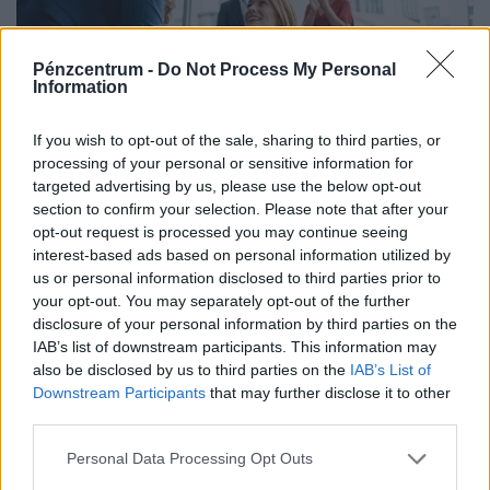
Pénzcentrum -
Do Not Process My Personal
Information
If you wish to opt-out of the sale, sharing to third parties, or
Vége a titkolózásnak a magyar
processing of your personal or sensitive information for
munkahelyeken: így tudhatod meg végre,
targeted advertising by us, please use the below opt-out
section to confirm your selection. Please note that after your
valójában mennyit keresnek a többiek
opt-out request is processed you may continue seeing
Magyarországon is új korszakot hoz az Európai Unió
interest-based ads based on personal information utilized by
bértranszparencia-szabályozása, amely minden eddiginél
us or personal information disclosed to third parties prior to
your opt-out. You may separately opt-out of the further
átláthatóbbá teszi a vállalati javadalmazást:
disclosure of your personal information by third parties on the
IAB’s list of downstream participants. This information may
also be disclosed by us to third parties on the
IAB’s List of
Downstream Participants
that may further disclose it to other
third parties.
Personal Data Processing Opt Outs