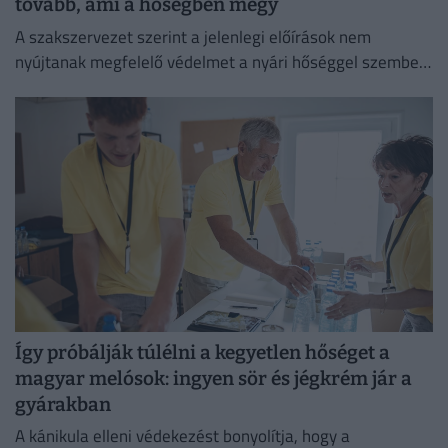
tovább, ami a hőségben megy
A szakszervezet szerint a jelenlegi előírások nem
nyújtanak megfelelő védelmet a nyári hőséggel szemben,
ezért aláírásgyűjtést indítottak a dolgozók egészségének
védelmében.
Így próbálják túlélni a kegyetlen hőséget a
magyar melósok: ingyen sör és jégkrém jár a
gyárakban
A kánikula elleni védekezést bonyolítja, hogy a