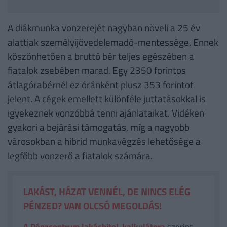
A diákmunka vonzerejét nagyban növeli a 25 év
alattiak személyijövedelemadó-mentessége. Ennek
köszönhetően a bruttó bér teljes egészében a
fiatalok zsebében marad. Egy 2350 forintos
átlagórabérnél ez óránként plusz 353 forintot
jelent. A cégek emellett különféle juttatásokkal is
igyekeznek vonzóbbá tenni ajánlataikat. Vidéken
gyakori a bejárási támogatás, míg a nagyobb
városokban a hibrid munkavégzés lehetősége a
legfőbb vonzerő a fiatalok számára.
LAKÁST, HÁZAT VENNÉL, DE NINCS ELÉG
PÉNZED? VAN OLCSÓ MEGOLDÁS!