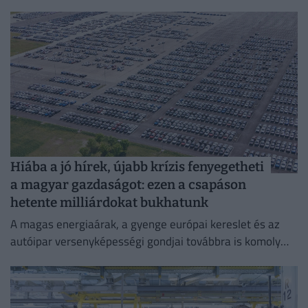
szolgáló intézkedések bevezetésére kötelezte a Metát,
Hiába a jó hírek, újabb krízis fenyegetheti
a magyar gazdaságot: ezen a csapáson
hetente milliárdokat bukhatunk
A magas energiaárak, a gyenge európai kereslet és az
autóipar versenyképességi gondjai továbbra is komoly
fékezőerőt jelentenek Németország számára.