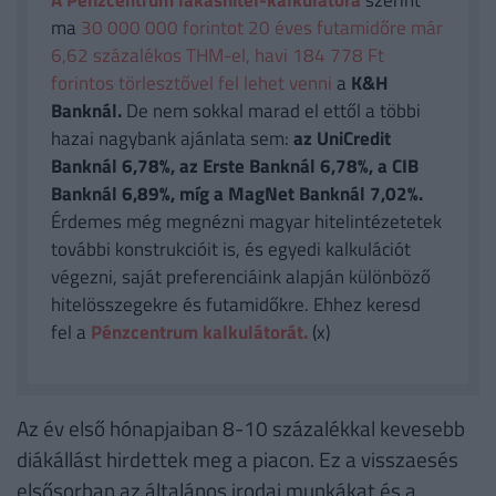
A Pénzcentrum lakáshitel-kalkulátora
szerint
ma
30 000 000 forintot 20 éves futamidőre már
6,62 százalékos THM-el, havi 184 778 Ft
forintos törlesztővel fel lehet venni
a
K&H
Banknál.
De nem sokkal marad el ettől a többi
hazai nagybank ajánlata sem:
az UniCredit
Banknál 6,78%, az Erste Banknál 6,78%, a CIB
Banknál 6,89%, míg a MagNet Banknál 7,02%.
Érdemes még megnézni magyar hitelintézetetek
további konstrukcióit is, és egyedi kalkulációt
végezni, saját preferenciáink alapján különböző
hitelösszegekre és futamidőkre. Ehhez keresd
fel a
Pénzcentrum kalkulátorát.
(x)
Az év első hónapjaiban 8-10 százalékkal kevesebb
diákállást hirdettek meg a piacon. Ez a visszaesés
elsősorban az általános irodai munkákat és a