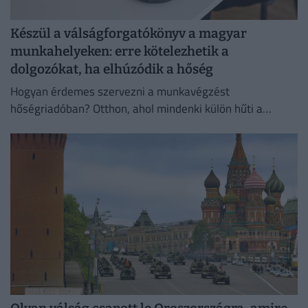
Készül a válságforgatókönyv a magyar
munkahelyeken: erre kötelezhetik a
dolgozókat, ha elhúzódik a hőség
Hogyan érdemes szervezni a munkavégzést
hőségriadóban? Otthon, ahol mindenki külön hűti a
lakását, vagy egy korszerű, energiahatékony
irodaházban, ahol a hűtés központilag működik.