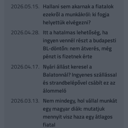
2026.05.15.
Hallani sem akarnak a fiatalok
ezekről a munkákról: ki fogja
helyettük elvégezni?
2026.04.28.
Itt a hatalmas lehetőség, ha
ingyen vennél részt a budapesti
BL-döntőn: nem átverés, még
pénzt is fizetnek érte
2026.04.17.
Nyári állást keresel a
Balatonnál? Ingyenes szállással
és strandbelépővel csábít ez az
álommeló
2026.03.13.
Nem mindegy, hol vállal munkát
egy magyar diák: mutatjuk
mennyit visz haza egy átlagos
fiatal