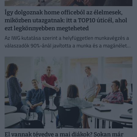
Így dolgoznak home officeból az élelmesek,
miközben utazgatnak: itt a TOP10 úticél, ahol
ezt legkönnyebben megteheted
Az IWG kutatása szerint a helyfüggetlen munkavégzés a
válaszadók 90%-ánál javította a munka és a magánélet
egyensúlyát, míg 80%-uk produktívabbnak érzi magát.
El vannak tévedve a mai diákok? Sokan már