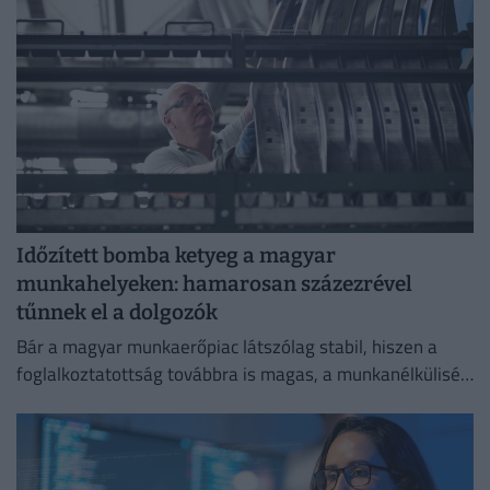
Időzített bomba ketyeg a magyar
munkahelyeken: hamarosan százezrével
tűnnek el a dolgozók
Bár a magyar munkaerőpiac látszólag stabil, hiszen a
foglalkoztatottság továbbra is magas, a munkanélküliség
pedig nem emelkedik drámai mértékben.