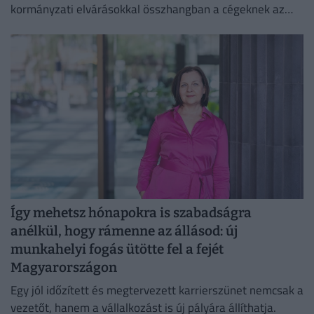
kormányzati elvárásokkal összhangban a cégeknek az
energiafogyasztásukat is mérsékelniük kell.
Így mehetsz hónapokra is szabadságra
anélkül, hogy rámenne az állásod: új
munkahelyi fogás ütötte fel a fejét
Magyarországon
Egy jól időzített és megtervezett karrierszünet nemcsak a
vezetőt, hanem a vállalkozást is új pályára állíthatja.