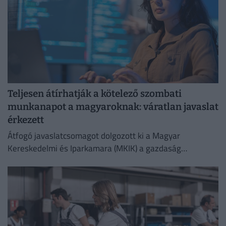
Teljesen átírhatják a kötelező szombati
munkanapot a magyaroknak: váratlan javaslat
érkezett
Átfogó javaslatcsomagot dolgozott ki a Magyar
Kereskedelmi és Iparkamara (MKIK) a gazdaság
működőképességének megőrzése és az energiaválság
kezelése érdekében.