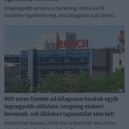
A legnagyobb verseny a marketing, média és PR
területén figyelhető meg, ahol átlagosan száz feletti
jelentkező juthat egy pályakezdő állásra.
900 ezres fizetést ad átlagosan hazánk egyik
legnagyobb vállalata: rengeteg embert
keresnek, sok álláshoz tapasztalat sem kell
Ennyit lehet keresni 2026-ban a Boschnál: íme a friss