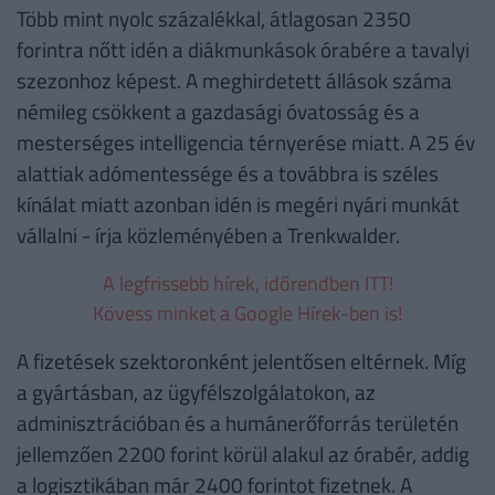
Több mint nyolc százalékkal, átlagosan 2350
forintra nőtt idén a diákmunkások órabére a tavalyi
szezonhoz képest. A meghirdetett állások száma
némileg csökkent a gazdasági óvatosság és a
mesterséges intelligencia térnyerése miatt. A 25 év
alattiak adómentessége és a továbbra is széles
kínálat miatt azonban idén is megéri nyári munkát
vállalni - írja közleményében a Trenkwalder.
A legfrissebb hírek, időrendben ITT!
Kövess minket a Google Hírek-ben is!
A fizetések szektoronként jelentősen eltérnek. Míg
a gyártásban, az ügyfélszolgálatokon, az
adminisztrációban és a humánerőforrás területén
jellemzően 2200 forint körül alakul az órabér, addig
a logisztikában már 2400 forintot fizetnek. A