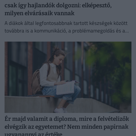
csak így hajlandók dolgozni: elképesztő,
milyen elvárásaik vannak
A diákok által legfontosabbnak tartott készségek között
továbbra is a kommunikáció, a problémamegoldás és a
kritikus gondolkodás vezet.
Ér majd valamit a diploma, mire a felvételizők
elvégzik az egyetemet? Nem minden papírnak
ugyanannyi az értéke