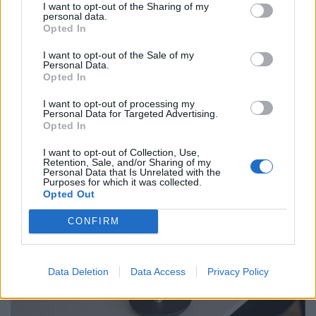
I want to opt-out of the Sharing of my
personal data.
Opted In
I want to opt-out of the Sale of my
Personal Data.
Ezzel a melóval degeszre kereshetik magukat a
Opted In
magyar fiatalok: óránként 4000 forintot is
fizetnek
I want to opt-out of processing my
Personal Data for Targeted Advertising.
A magyar diákmunkapiac elmúlt másfél évtizede
Opted In
lényegében egyetlen nagy átrendeződés története.
I want to opt-out of Collection, Use,
Retention, Sale, and/or Sharing of my
Personal Data that Is Unrelated with the
Purposes for which it was collected.
Opted Out
CONFIRM
Data Deletion
Data Access
Privacy Policy