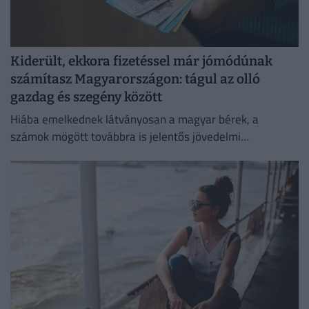
Kiderült, ekkora fizetéssel már jómódúnak
számítasz Magyarországon: tágul az olló
gazdag és szegény között
Hiába emelkednek látványosan a magyar bérek, a
számok mögött továbbra is jelentős jövedelmi
különbségek húzódnak meg.