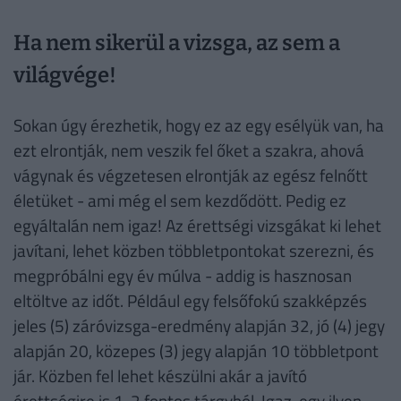
Ha nem sikerül a vizsga, az sem a
világvége!
Sokan úgy érezhetik, hogy ez az egy esélyük van, ha
ezt elrontják, nem veszik fel őket a szakra, ahová
vágynak és végzetesen elrontják az egész felnőtt
életüket - ami még el sem kezdődött. Pedig ez
egyáltalán nem igaz! Az érettségi vizsgákat ki lehet
javítani, lehet közben többletpontokat szerezni, és
megpróbálni egy év múlva - addig is hasznosan
eltöltve az időt. Például egy felsőfokú szakképzés
jeles (5) záróvizsga-eredmény alapján 32, jó (4) jegy
alapján 20, közepes (3) jegy alapján 10 többletpont
jár. Közben fel lehet készülni akár a javító
érettségire is 1-2 fontos tárgyból. Igaz, egy ilyen