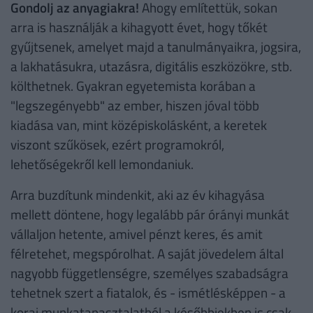
Gondolj az anyagiakra!
Ahogy említettük, sokan
arra is használják a kihagyott évet, hogy tőkét
gyűjtsenek, amelyet majd a tanulmányaikra, jogsira,
a lakhatásukra, utazásra, digitális eszközökre, stb.
költhetnek. Gyakran egyetemista korában a
"legszegényebb" az ember, hiszen jóval több
kiadása van, mint középiskolásként, a keretek
viszont szűkösek, ezért programokról,
lehetőségekről kell lemondaniuk.
Arra buzdítunk mindenkit, aki az év kihagyása
mellett döntene, hogy legalább pár órányi munkát
vállaljon hetente, amivel pénzt keres, és amit
félretehet, megspórolhat. A saját jövedelem által
nagyobb függetlenségre, személyes szabadságra
tehetnek szert a fiatalok, és - ismétlésképpen - a
korai munkatapasztalatból a későbbiekben is csak