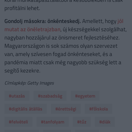
profitálni lehet.
Gondolj másokra: önkénteskedj.
Amellett, hogy
jól
mutat az önéletrajzban
, új készségekkel szolgálhat,
nagyban hozzájárul az önismeret fejlesztéséhez.
Magyarországon is sok számos olyan szervezet
van, amely szívesen fogad önkénteseket, és a
pandémia miatt csak még nagyobb szükség lett a
segítő kezekre.
Címlapkép: Getty Images
#utazás
#szabadság
#egyetem
#digitális átállás
#érettségi
#főiskola
#felvételi
#tanfolyam
#tűz
#diák