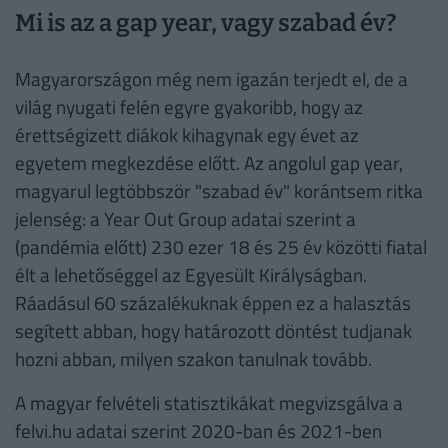
Mi is az a gap year, vagy szabad év?
Magyarországon még nem igazán terjedt el, de a
világ nyugati felén egyre gyakoribb, hogy az
érettségizett diákok kihagynak egy évet az
egyetem megkezdése előtt. Az angolul gap year,
magyarul legtöbbször "szabad év" korántsem ritka
jelenség: a Year Out Group adatai szerint a
(pandémia előtt) 230 ezer 18 és 25 év közötti fiatal
élt a lehetőséggel az Egyesült Királyságban.
Ráadásul 60 százalékuknak éppen ez a halasztás
segített abban, hogy határozott döntést tudjanak
hozni abban, milyen szakon tanulnak tovább.
A magyar felvételi statisztikákat megvizsgálva a
felvi.hu adatai szerint 2020-ban és 2021-ben