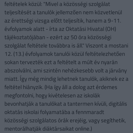
feltételek közül: "Mivel a közösségi szolgálat
teljesítését a tanulók jellemzően nem közvetlenül
az érettségi vizsga előtt teljesítik, hanem a 9-11.
évfolyamok alatt - írta az Oktatási Hivatal (OH)
tájékoztatójában - ezért az 50 óra közösségi
szolgálat feltétele továbbra is áll." Viszont a mostani
12. (13.) évfolyamok tanulói közül feltételezhetően
sokan tervezték ezt a feltételt a múlt év nyarán
abszolválni, ami szintén nehézkesebb volt a járvány
miatt. Így még mindig lehetnek tanulók, akiknek ez a
feltétel hiányzik. (Ha így áll a dolog azt érdemes
megfontolni, hogy kivételesen az iskolák
bevonhatják a tanulókat a tantermen kívüli, digitális
oktatás iskolai folyamatába a fennmaradt
közösségi szolgálatos órák erejéig, vagy segíthetik,
mentorálhatják diáktársaikat online.)