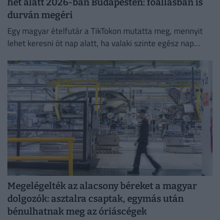
hét alatt 2026-ban Budapesten: főállásban is
durván megéri
Egy magyar ételfutár a TikTokon mutatta meg, mennyit
lehet keresni öt nap alatt, ha valaki szinte egész nap
szállítja a rendeléseket.
Megelégelték az alacsony béreket a magyar
dolgozók: asztalra csaptak, egymás után
bénulhatnak meg az óriáscégek