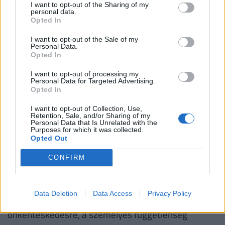
Banknál 6,78%, az Erste Banknál 6,78%, a CIB
I want to opt-out of the Sharing of my
personal data.
Banknál 6,89%, míg a MagNet Banknál 7,02%.
Opted In
Érdemes még megnézni magyar hitelintézetetek
I want to opt-out of the Sale of my
további konstrukcióit is, és egyedi kalkulációt
Personal Data.
végezni, saját preferenciáink alapján különböző
Opted In
hitelösszegekre és futamidőkre. Ehhez keresd
I want to opt-out of processing my
fel a
Pénzcentrum kalkulátorát.
(x)
Personal Data for Targeted Advertising.
Opted In
I want to opt-out of Collection, Use,
Retention, Sale, and/or Sharing of my
Personal Data that Is Unrelated with the
Purposes for which it was collected.
Hogyan töltsd hasznosan a kihagyott
Opted Out
évet a járvány ellenére?
CONFIRM
A szabad év lehetőséget nyújt a fejlődésre, a
Data Deletion
Data Access
Privacy Policy
tapasztalatszerzésre - akár a munka világában, az
önkénteskedésre, a személyes függetlenség