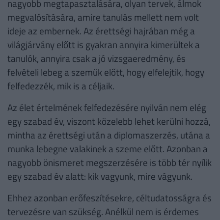
nagyobb megtapasztalására, olyan tervek, álmok
megvalósítására, amire tanulás mellett nem volt
ideje az embernek. Az érettségi hajrában még a
világjárvány előtt is gyakran annyira kimerültek a
tanulók, annyira csak a jó vizsgaeredmény, és
felvételi lebeg a szemük előtt, hogy elfelejtik, hogy
felfedezzék, mik is a céljaik.
Az élet értelmének felfedezésére nyilván nem elég
egy szabad év, viszont közelebb lehet kerülni hozzá,
mintha az érettségi után a diplomaszerzés, utána a
munka lebegne valakinek a szeme előtt. Azonban a
nagyobb önismeret megszerzésére is több tér nyílik
egy szabad év alatt: kik vagyunk, mire vágyunk.
Ehhez azonban erőfeszítésekre, céltudatosságra és
tervezésre van szükség. Anélkül nem is érdemes