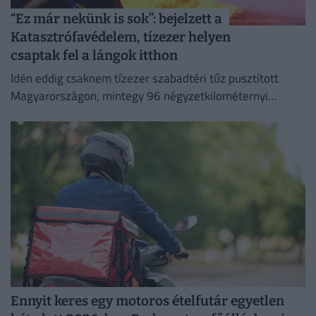
“Ez már nekünk is sok”: bejelzett a
Katasztrófavédelem, tízezer helyen
csaptak fel a lángok itthon
Idén eddig csaknem tízezer szabadtéri tűz pusztított
Magyarországon, mintegy 96 négyzetkilométernyi
területet emésztve fel.
Ennyit keres egy motoros ételfutár egyetlen