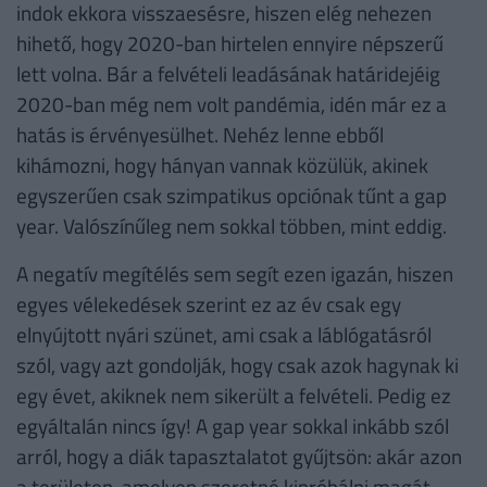
indok ekkora visszaesésre, hiszen elég nehezen
hihető, hogy 2020-ban hirtelen ennyire népszerű
lett volna. Bár a felvételi leadásának határidejéig
2020-ban még nem volt pandémia, idén már ez a
hatás is érvényesülhet. Nehéz lenne ebből
kihámozni, hogy hányan vannak közülük, akinek
egyszerűen csak szimpatikus opciónak tűnt a gap
year. Valószínűleg nem sokkal többen, mint eddig.
A negatív megítélés sem segít ezen igazán, hiszen
egyes vélekedések szerint ez az év csak egy
elnyújtott nyári szünet, ami csak a láblógatásról
szól, vagy azt gondolják, hogy csak azok hagynak ki
egy évet, akiknek nem sikerült a felvételi. Pedig ez
egyáltalán nincs így! A gap year sokkal inkább szól
arról, hogy a diák tapasztalatot gyűjtsön: akár azon
a területen, amelyen szeretné kipróbálni magát,