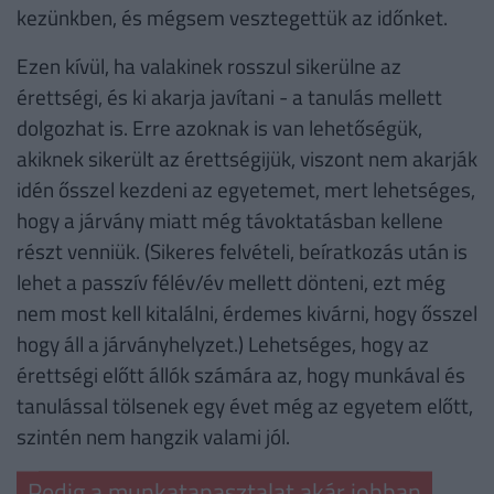
kezünkben, és mégsem vesztegettük az időnket.
Ezen kívül, ha valakinek rosszul sikerülne az
érettségi, és ki akarja javítani - a tanulás mellett
dolgozhat is. Erre azoknak is van lehetőségük,
akiknek sikerült az érettségijük, viszont nem akarják
idén ősszel kezdeni az egyetemet, mert lehetséges,
hogy a járvány miatt még távoktatásban kellene
részt venniük. (Sikeres felvételi, beíratkozás után is
lehet a passzív félév/év mellett dönteni, ezt még
nem most kell kitalálni, érdemes kivárni, hogy ősszel
hogy áll a járványhelyzet.) Lehetséges, hogy az
érettségi előtt állók számára az, hogy munkával és
tanulással tölsenek egy évet még az egyetem előtt,
szintén nem hangzik valami jól.
Pedig a munkatapasztalat akár jobban