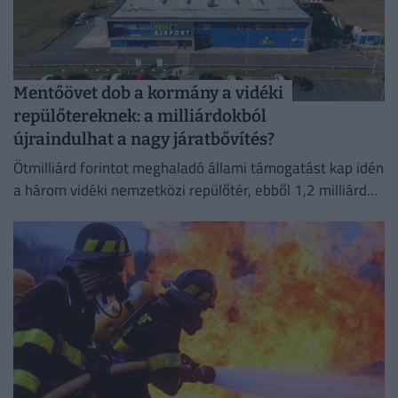
Mentőövet dob a kormány a vidéki
repülőtereknek: a milliárdokból
újraindulhat a nagy járatbővítés?
Ötmilliárd forintot meghaladó állami támogatást kap idén
a három vidéki nemzetközi repülőtér, ebből 1,2 milliárd
forint jut a sármelléki Hévíz–Balaton Airportnak.