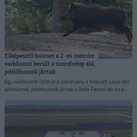
Elképesztő baleset a 2-es metrón:
vaddisznó került a szerelvény alá,
pótlóbuszok jártak
Egy vaddisznót ütött el a szerelvény a Kossuth Lajos téri
állomásnál, pótlóbuszok járnak a Deák Ferenc tér és a
Déli pályaudvar között.