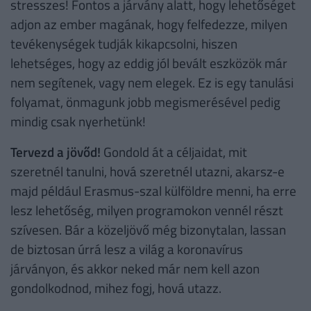
stresszes! Fontos a járvány alatt, hogy lehetőséget
adjon az ember magának, hogy felfedezze, milyen
tevékenységek tudják kikapcsolni, hiszen
lehetséges, hogy az eddig jól bevált eszközök már
nem segítenek, vagy nem elegek. Ez is egy tanulási
folyamat, önmagunk jobb megismerésével pedig
mindig csak nyerhetünk!
Tervezd a jövőd!
Gondold át a céljaidat, mit
szeretnél tanulni, hová szeretnél utazni, akarsz-e
majd például Erasmus-szal külföldre menni, ha erre
lesz lehetőség, milyen programokon vennél részt
szívesen. Bár a közeljövő még bizonytalan, lassan
de biztosan úrrá lesz a világ a koronavírus
járványon, és akkor neked már nem kell azon
gondolkodnod, mihez fogj, hová utazz.