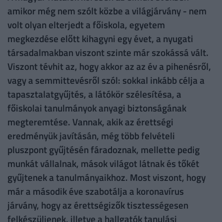
amikor még nem szólt közbe a világjárvány - nem
volt olyan elterjedt a főiskola, egyetem
megkezdése előtt kihagyni egy évet, a nyugati
társadalmakban viszont szinte már szokássá vált.
Viszont tévhit az, hogy akkor az az év a pihenésről,
vagy a semmittevésről szól: sokkal inkább célja a
tapasztalatgyűjtés, a látókör szélesítésa, a
főiskolai tanulmányok anyagi biztonságának
megteremtése. Vannak, akik az érettségi
eredményük javításán, még több felvételi
pluszpont gyűjtésén fáradoznak, mellette pedig
munkát vállalnak, mások világot látnak és tőkét
gyűjtenek a tanulmányaikhoz. Most viszont, hogy
már a második éve szabotálja a koronavírus
járvány, hogy az érettségizők tisztességesen
felkészüljenek, illetve a hallgatók tanulási