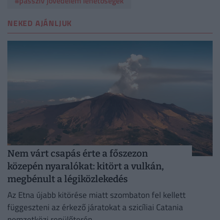
#passzív jövedelem lehetőségek
NEKED AJÁNLJUK
Nem várt csapás érte a főszezon
közepén nyaralókat: kitört a vulkán,
megbénult a légiközlekedés
Az Etna újabb kitörése miatt szombaton fel kellett
függeszteni az érkező járatokat a szicíliai Catania
nemzetközi repülőterén.