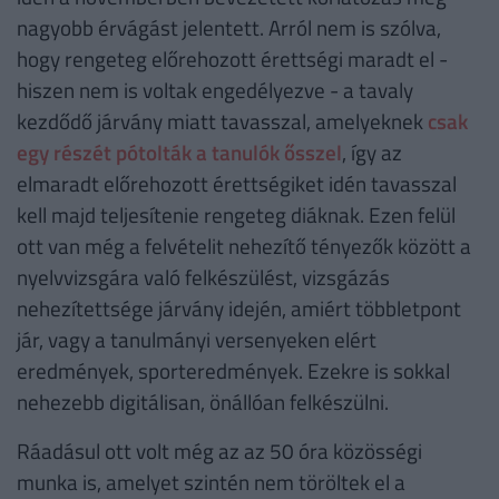
törnöm" - vallja Nemes Márton, akivel a
nagyobb érvágást jelentett. Arról nem is szólva,
Pénzcentrumnak adott életútinterjúja során
hogy rengeteg előrehozott érettségi maradt el -
beszélgettünk többek között: a művészethez vezető
hiszen nem is voltak engedélyezve - a tavaly
útjáról; a gyermekkoráról, arról, miként viszonyultak a
kezdődő járvány miatt tavasszal, amelyeknek
csak
szülei a törekvéseihez; hogy mennyivel másabb a londoni
egy részét pótolták a tanulók ősszel
, így az
művészvilág, mint a budapesti; hogyan hatott a
művészetére az angol főváros; hogyan fogadták
elmaradt előrehozott érettségiket idén tavasszal
Magyarországon, hogy már igen fiatalon meglehetősen
kell majd teljesítenie rengeteg diáknak. Ezen felül
nagy sikereket ért el; mit szólt ahhoz, hogy az MNB több
ott van még a felvételit nehezítő tényezők között a
képét is megvásárolta, vagy hogy mi a véleménye arról,
nyelvvizsgára való felkészülést, vizsgázás
a magyar piac meddig fogja még elbírni a festményei
nehezítettsége járvány idején, amiért többletpont
rohamos árnövekedését.
jár, vagy a tanulmányi versenyeken elért
eredmények, sporteredmények. Ezekre is sokkal
nehezebb digitálisan, önállóan felkészülni.
Ráadásul ott volt még az az 50 óra közösségi
munka is, amelyet szintén nem töröltek el a