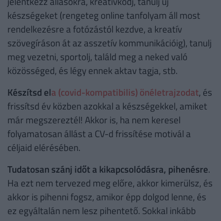
jelentkezz állásokra, kreatívkodj, tanulj új
készségeket (rengeteg online tanfolyam áll most
rendelkezésre a fotózástól kezdve, a kreatív
szövegíráson át az asszetív kommunikációig), tanulj
meg vezetni, sportolj, találd meg a neked való
közösséged, és légy ennek aktav tagja, stb.
Készítsd el
a (covid-kompatibilis) önéletrajzodat
, és
frissítsd év közben azokkal a készségekkel, amiket
már megszereztél! Akkor is, ha nem keresel
folyamatosan állást a CV-d frissítése motivál a
céljaid elérésében.
Tudatosan szánj időt a kikapcsolódásra, pihenésre
.
Ha ezt nem tervezed meg előre, akkor kimerülsz, és
akkor is pihenni fogsz, amikor épp dolgod lenne, és
ez egyáltalán nem lesz pihentető. Sokkal inkább