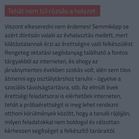
Tehát nem túl rózsás a helyzet.
Viszont elkeseredni nem érdemes! Semmiképp se
azért döntsön valaki az évhalasztás mellett, mert
kilátástalannak érzi az érettségire való felkészülést.
Rengeteg oktatási segédanyag található a fontos
tárgyakból az interneten, és ahogy az
járványmentes években szokás volt, idén sem tilos
átmenni egy osztálytárshoz tanulni - ügyelve a
szociális távolságtartásra, stb. Az elmúlt évek
érettségi feladatsorai is elérhetőek interneten,
tehát a próbaérettségit is meg lehet rendezni
otthoni körülmények között, hogy a tanuló rájöjjön,
milyen feladatokkal nem boldogul és célzottan
kérhessen segítséget a felkészítő tanáraitól.