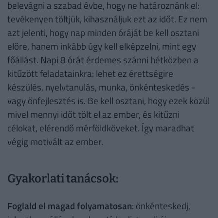
belevágni a szabad évbe, hogy ne határoznánk el:
tevékenyen töltjük, kihasználjuk ezt az időt. Ez nem
azt jelenti, hogy nap minden óráját be kell osztani
előre, hanem inkább úgy kell elképzelni, mint egy
főállást. Napi 8 órát érdemes szánni hétközben a
kitűzött feladatainkra: lehet ez érettségire
készülés, nyelvtanulás, munka, önkénteskedés -
vagy önfejlesztés is. Be kell osztani, hogy ezek közül
mivel mennyi időt tölt el az ember, és kitűzni
célokat, elérendő mérföldköveket. Így maradhat
végig motivált az ember.
Gyakorlati tanácsok:
Foglald el magad folyamatosan
: önkénteskedj,