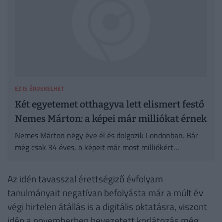
EZ IS ÉRDEKELHET
Két egyetemet otthagyva lett elismert festő
Nemes Márton: a képei már milliókat érnek
Nemes Márton négy éve él és dolgozik Londonban. Bár
még csak 34 éves, a képeit már most milliókért
vásárolják meg a gyűjtők. A festőművész
Székesfehérváron született, Magyarországon két
Az idén tavasszal érettségiző évfolyam
egyetemre, a BME-re és a Képzőművészetire is járt, de
tanulmányait negatívan befolyásta már a múlt év
egyiket sem fejezte be, ennek ellenére már a húszas évei
végi hirtelen átállás is a digitális oktatásra, viszont
közepére bekerült a Deák Erika Galériába, ekkor már
képei eladásából élt. "Mindig vannak falak, amiket át kell
idén a novemberben bevezetett korlátozás még