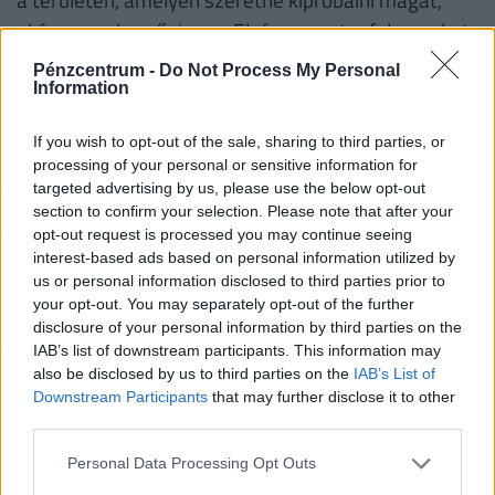
akár a munkaerőpiacon. Elvégezzen tanfolyamokat,
így új készségekre, tudásra tegyen szert, vagy
Pénzcentrum -
Do Not Process My Personal
például fejlessze a nyelvtudását - sokszor ezért a
Information
kihagyott év része az utazás is, bár ezt a
If you wish to opt-out of the sale, sharing to third parties, or
járványhelyzet valószínűleg 2021-ben sem teszi
processing of your personal or sensitive information for
lehetővé.
targeted advertising by us, please use the below opt-out
section to confirm your selection. Please note that after your
opt-out request is processed you may continue seeing
interest-based ads based on personal information utilized by
LAKÁST, HÁZAT VENNÉL, DE NINCS ELÉG
us or personal information disclosed to third parties prior to
PÉNZED? VAN OLCSÓ MEGOLDÁS!
your opt-out. You may separately opt-out of the further
disclosure of your personal information by third parties on the
A Pénzcentrum lakáshitel-kalkulátora
szerint
IAB’s list of downstream participants. This information may
ma
30 000 000 forintot 20 éves futamidőre már
also be disclosed by us to third parties on the
IAB’s List of
6,62 százalékos THM-el, havi 184 778 Ft
Downstream Participants
that may further disclose it to other
third parties.
forintos törlesztővel fel lehet venni
a
K&H
Banknál.
De nem sokkal marad el ettől a többi
Personal Data Processing Opt Outs
hazai nagybank ajánlata sem:
az UniCredit