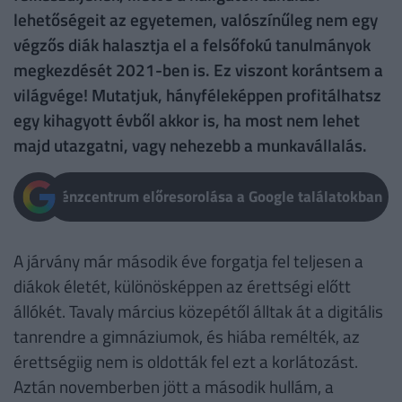
lehetőségeit az egyetemen, valószínűleg nem egy
végzős diák halasztja el a felsőfokú tanulmányok
megkezdését 2021-ben is. Ez viszont korántsem a
világvége! Mutatjuk, hányféleképpen profitálhatsz
egy kihagyott évből akkor is, ha most nem lehet
majd utazgatni, vagy nehezebb a munkavállalás.
Pénzcentrum előresorolása a Google találatokban
A járvány már második éve forgatja fel teljesen a
diákok életét, különösképpen az érettségi előtt
állókét. Tavaly március közepétől álltak át a digitális
tanrendre a gimnáziumok, és hiába remélték, az
érettségiig nem is oldották fel ezt a korlátozást.
Aztán novemberben jött a második hullám, a