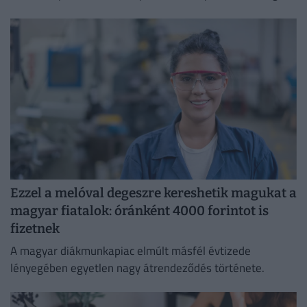
átláthatóbbá teszi a vállalati javadalmazást:
Ezzel a melóval degeszre kereshetik magukat a
magyar fiatalok: óránként 4000 forintot is
fizetnek
A magyar diákmunkapiac elmúlt másfél évtizede
lényegében egyetlen nagy átrendeződés története.