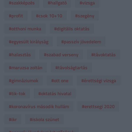
#szakképzés
#hallgató
#vizsga
#profit
#csok 10+10
#szegény
#otthoni munka
#digitális oktatás
#egyesült királyság
#passzív jövedelem
#halasztás
#szabad verseny
#távoktatás
#maruzsa zoltán
#távolságtartás
#gimnáziumok
#ott one
#érettségi vizsga
#tik-tok
#oktatás hivatal
#koronavírus második hullám
#erettsegi 2020
#ikr
#iskola szünet