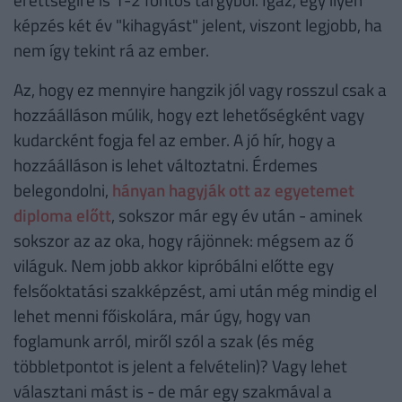
képzés két év "kihagyást" jelent, viszont legjobb, ha
nem így tekint rá az ember.
Az, hogy ez mennyire hangzik jól vagy rosszul csak a
hozzáálláson múlik, hogy ezt lehetőségként vagy
kudarcként fogja fel az ember. A jó hír, hogy a
hozzáálláson is lehet változtatni. Érdemes
belegondolni,
hányan hagyják ott az egyetemet
diploma előtt
, sokszor már egy év után - aminek
sokszor az az oka, hogy rájönnek: mégsem az ő
világuk. Nem jobb akkor kipróbálni előtte egy
felsőoktatási szakképzést, ami után még mindig el
lehet menni főiskolára, már úgy, hogy van
foglamunk arról, miről szól a szak (és még
többletpontot is jelent a felvételin)? Vagy lehet
választani mást is - de már egy szakmával a