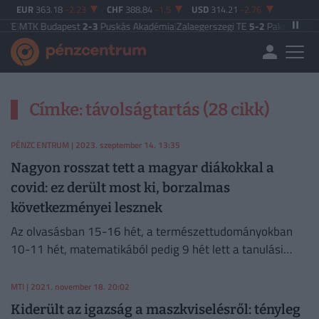
EUR
363.18
-2.23
CHF
388.84
-1.5
USD
314.21
-2.76
TE
|
MTK Budapest
2-3
Puskás Akadémia
|
Zalaegerszegi TE
5-2
Paksi FC
|
Feren
Címke: távolságtartás (28 cikk)
PÉNZCENTRUM
| 2023. szeptember 14. 13:35
Nagyon rosszat tett a magyar diákokkal a
covid: ez derült most ki, borzalmas
következményei lesznek
Az olvasásban 15-16 hét, a természettudományokban
10-11 hét, matematikából pedig 9 hét lett a tanulási
veszteség az általános iskola alsó tagozatos diákjainál.
MTI
| 2021. november 18. 20:02
Kiderült az igazság a maszkviselésről: tényleg