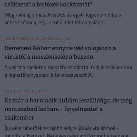
csökkenti a fertőzés kockázatát?
Még mindig a maszkviselés az egyik legjobb módja a
védekezésnek, egyre több adat lát napvilágot.
PÉNZCENTRUM
| 2021. október 26. 10:07
Kemenesi Gábor: ennyire véd valójában a
vírustól a maszkviselés a buszon
A vakcina mellett a maszkhasználattal tudjuk csökkenteni
a leghatékonyabban a fertőzésveszélyt.
MTI
| 2021. május 2. 12:31
Ez már a harmadik hullám leszállóága: de még
nem szabad lazítani - figyelmeztet a
szakember
Így elkerülhetőek az újabb súlyos járványhullámok -
mondta a Nemzeti Népegészségügyi Központ járványügyi