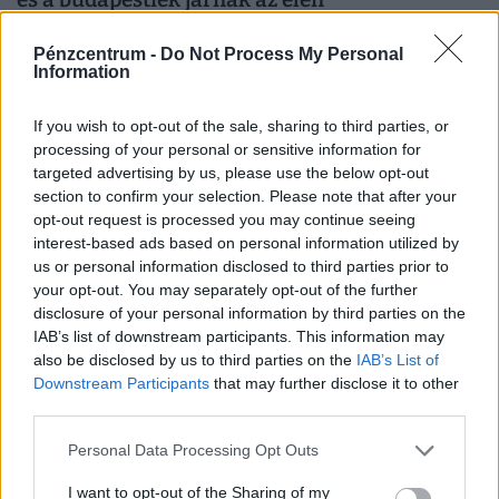
A felnőtt lakosság 8 százalékát nem érdekli a
Pénzcentrum -
Do Not Process My Personal
vírushelyzet, nem fél a megfertőződéstől.
Information
PÉNZCENTRUM
| 2021. március 11. 11:30
If you wish to opt-out of the sale, sharing to third parties, or
processing of your personal or sensitive information for
Így változik a vonatok, buszok menetrendje a
targeted advertising by us, please use the below opt-out
hosszú hétvégén
section to confirm your selection. Please note that after your
opt-out request is processed you may continue seeing
A pénztárak előtti sorban állás elkerülése érdekében a
interest-based ads based on personal information utilized by
menetjegyek elővételben, online és mobilon is
us or personal information disclosed to third parties prior to
kényelmesen megválthatók.
your opt-out. You may separately opt-out of the further
disclosure of your personal information by third parties on the
PÉNZCENTRUM
| 2021. március 9. 10:31
IAB’s list of downstream participants. This information may
Velence is bekeményít: arra kérik a Korzó
also be disclosed by us to third parties on the
IAB’s List of
vendéglátósait, ne nyissanak ki
Downstream Participants
that may further disclose it to other
third parties.
El akarják kerülni a tömeget.
Personal Data Processing Opt Outs
PÉNZCENTRUM
| 2021. március 2. 13:01
I want to opt-out of the Sharing of my