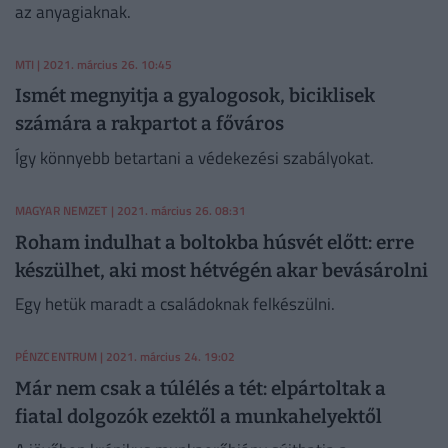
az anyagiaknak.
MTI
| 2021. március 26. 10:45
Ismét megnyitja a gyalogosok, biciklisek
számára a rakpartot a főváros
Így könnyebb betartani a védekezési szabályokat.
MAGYAR NEMZET
| 2021. március 26. 08:31
Roham indulhat a boltokba húsvét előtt: erre
készülhet, aki most hétvégén akar bevásárolni
Egy hetük maradt a családoknak felkészülni.
PÉNZCENTRUM
| 2021. március 24. 19:02
Már nem csak a túlélés a tét: elpártoltak a
fiatal dolgozók ezektől a munkahelyektől