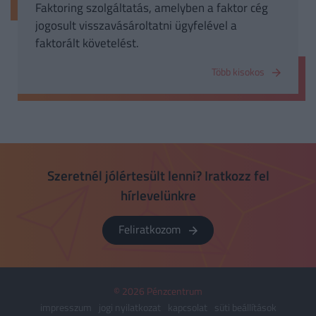
Faktoring szolgáltatás, amelyben a faktor cég
jogosult visszavásároltatni ügyfelével a
faktorált követelést.
Több kisokos
Szeretnél jólértesült lenni? Iratkozz fel
hírlevelünkre
Feliratkozom
© 2026 Pénzcentrum
impresszum
jogi nyilatkozat
kapcsolat
süti beállítások