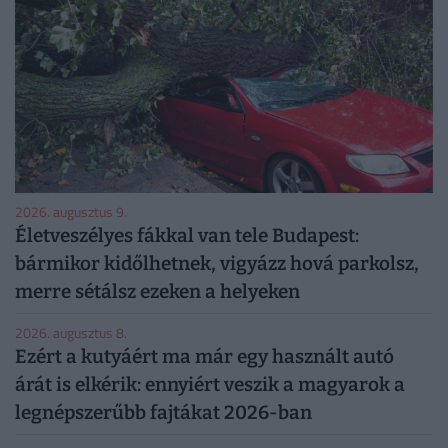
2026. augusztus 9.
Életveszélyes fákkal van tele Budapest:
bármikor kidőlhetnek, vigyázz hová parkolsz,
merre sétálsz ezeken a helyeken
2026. augusztus 8.
Ezért a kutyáért ma már egy használt autó
árát is elkérik: ennyiért veszik a magyarok a
legnépszerűbb fajtákat 2026-ban