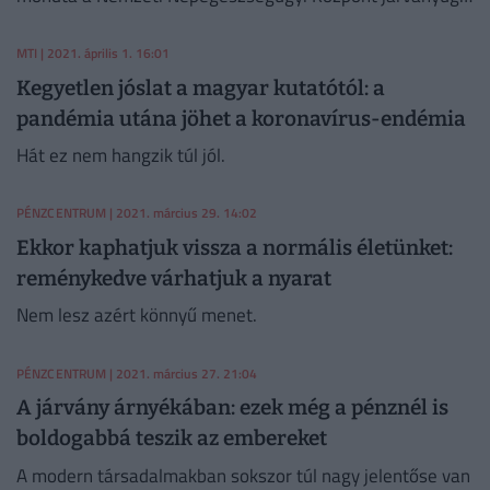
osztályvezetője vasárnap.
MTI
| 2021. április 1. 16:01
Kegyetlen jóslat a magyar kutatótól: a
pandémia utána jöhet a koronavírus-endémia
Hát ez nem hangzik túl jól.
PÉNZCENTRUM
| 2021. március 29. 14:02
Ekkor kaphatjuk vissza a normális életünket:
reménykedve várhatjuk a nyarat
Nem lesz azért könnyű menet.
PÉNZCENTRUM
| 2021. március 27. 21:04
A járvány árnyékában: ezek még a pénznél is
boldogabbá teszik az embereket
A modern társadalmakban sokszor túl nagy jelentőse van