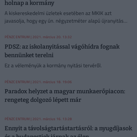
holnap a kormány
tudjanak hozni abban, milyen szakon tanulnak tovább,
A kiskereskedelmi üzletek esetében az MKIK azt
mik a céljaik az életben.
javasolja, hogy egy ún. négyzetméter alapú újranyitás
valósuljon meg.
PÉNZCENTRUM
| 2021. március 20. 13:32
PDSZ: az iskolanyitással vágóhídra fognak
bennünket terelni
Ez a véleményük a kormány nyitási tervéről.
PÉNZCENTRUM
| 2021. március 18. 19:06
Paradox helyzet a magyar munkaerőpiacon:
rengeteg dolgozó lépett már
PÉNZCENTRUM
| 2021. március 16. 13:28
Ennyit a távolságtartástartásról: a nyugdíjasok
és a budapestiek járnak az élen