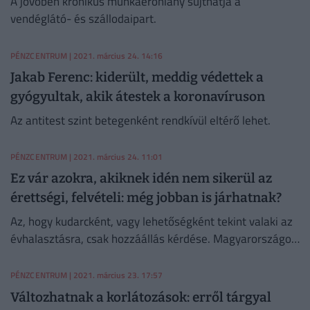
A jövőben krónikus munkaerőhiány sújthatja a
vendéglátó- és szállodaipart.
PÉNZCENTRUM
| 2021. március 24. 14:16
Jakab Ferenc: kiderült, meddig védettek a
gyógyultak, akik átestek a koronavíruson
Az antitest szint betegenként rendkívül eltérő lehet.
PÉNZCENTRUM
| 2021. március 24. 11:01
Ez vár azokra, akiknek idén nem sikerül az
érettségi, felvételi: még jobban is járhatnak?
Az, hogy kudarcként, vagy lehetőségként tekint valaki az
évhalasztásra, csak hozzáállás kérdése. Magyarországon
kevésbé elterjedt, de a világ nyugati felén egyre
gyakoribb, hogy az érettségizett diákok kihagynak egy
PÉNZCENTRUM
| 2021. március 23. 17:57
évet az egyetem megkezdése előtt. Többségüknek éppen
Változhatnak a korlátozások: erről tárgyal
ez a halasztás segít abban, hogy határozott döntést