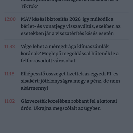
TikTok?
12:00
MÁV késési biztosítás 2026: így működik a
bérlet- és vonatjegy visszaváltás, ezekben az
esetekben jár a visszatérítés késés esetén
11:33
Vége lehet a méregdrága klímaszámlák
korának? Meglepő megoldással hűtenék le a
felforrósodott városokat
11:18
Elképesztő összeget fizettek az egyedi F1-es
sisakért: jótékonyságra megy a pénz, de nem
akármennyi
11:02
Gázvezeték közelében robbant fel a katonai
drón: Ukrajna megszólalt az ügyben