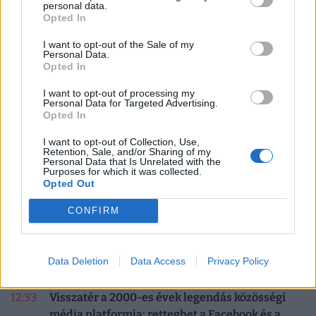
personal data.
Rengeteg magyart érint ez a banki változás: az
Opted In
utalások nagy része történik így
I want to opt-out of the Sale of my
1 év él a rendszer.
Personal Data.
Opted In
PÉNZCENTRUM
| 2021. február 21. 11:57
I want to opt-out of processing my
Personal Data for Targeted Advertising.
Ezek 2021 influenszer trendjei: nem csak a
Opted In
home office tör majd előre
I want to opt-out of Collection, Use,
Retention, Sale, and/or Sharing of my
Itt a friss előrejelzés a techpiacról.
Personal Data that Is Unrelated with the
Purposes for which it was collected.
Opted Out
1
2
CONFIRM
Data Deletion
Data Access
Privacy Policy
FRISS HÍREK
Több friss hír
12:33
Visszatér a 2000-es évek legendás közösségi
média platformja: retteghet a Facebook és a