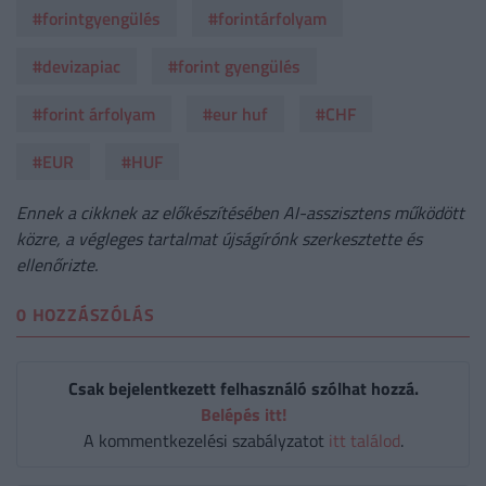
#forintgyengülés
#forintárfolyam
#devizapiac
#forint gyengülés
#forint árfolyam
#eur huf
#CHF
#EUR
#HUF
Ennek a cikknek az előkészítésében AI-asszisztens működött
közre, a végleges tartalmat újságírónk szerkesztette és
ellenőrizte.
0 HOZZÁSZÓLÁS
Csak bejelentkezett felhasználó szólhat hozzá.
Belépés itt!
A kommentkezelési szabályzatot
itt találod
.