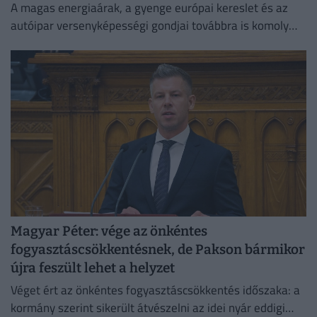
A magas energiaárak, a gyenge európai kereslet és az
autóipar versenyképességi gondjai továbbra is komoly
fékezőerőt jelentenek Németország számára.
Magyar Péter: vége az önkéntes
fogyasztáscsökkentésnek, de Pakson bármikor
újra feszült lehet a helyzet
Véget ért az önkéntes fogyasztáscsökkentés időszaka: a
kormány szerint sikerült átvészelni az idei nyár eddigi