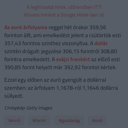
A legfrissebb hírek, időrendben ITT!
Kövess minket a Google Hírek-ben is!
Az euró árfolyama
reggel hét órakor 359,56
forinton állt, ami emelkedést jelent a csütörtök esti
357,43 forintos szinthez viszonyítva. A
dollár
szintén drágult: jegyzése 306,15 forintról 308,80
forintra emelkedett. A
svájci frankért
az előző esti
390,85 forint helyett már 392,92 forintot kértek.
Ezzel egy időben az euró gyengült a dollárral
szemben: az árfolyam 1,1678-ról 1,1646 dollárra
süllyedt.
Címlapkép: Getty Images
#euró
#forint
#gazdaság
#usd