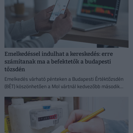
Emelkedéssel indulhat a kereskedés: erre
számítanak ma a befektetők a budapesti
tőzsdén
Emelkedés várható pénteken a Budapesti Értéktőzsdén
(BÉT) köszönhetően a Mol vártnál kedvezőbb második
negyedéves eredményeinek az Equilor Befektetési Zrt.
elemzője szerint.