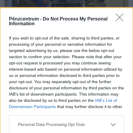
Döntött a kormány: nagy változás jön a
Pénzcentrum -
Do Not Process My Personal
háziorvosi rendelőkben, erre kell készülni
Information
Délután kettőtől kormányszóvivői tájékoztatót tart
Magyar Péter miniszterelnök, ahol várhatóan az eheti
If you wish to opt-out of the sale, sharing to third parties, or
processing of your personal or sensitive information for
kormányülés döntései és az energiaválság alakulása
targeted advertising by us, please use the below opt-out
kerül a fókuszba.
section to confirm your selection. Please note that after your
opt-out request is processed you may continue seeing
interest-based ads based on personal information utilized by
us or personal information disclosed to third parties prior to
your opt-out. You may separately opt-out of the further
disclosure of your personal information by third parties on the
IAB’s list of downstream participants. This information may
also be disclosed by us to third parties on the
IAB’s List of
Downstream Participants
that may further disclose it to other
third parties.
Personal Data Processing Opt Outs
Ilyenre 10 éve nem volt példa a magyar