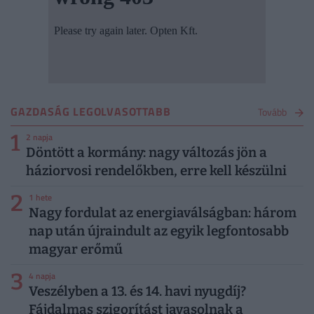
GAZDASÁG LEGOLVASOTTABB
Tovább
1
2 napja
Döntött a kormány: nagy változás jön a
háziorvosi rendelőkben, erre kell készülni
2
1 hete
Nagy fordulat az energiaválságban: három
nap után újraindult az egyik legfontosabb
magyar erőmű
3
4 napja
Veszélyben a 13. és 14. havi nyugdíj?
Fájdalmas szigorítást javasolnak a