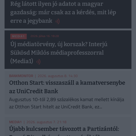
Rég látott ilyen jó adatot a magyar
gazdaság: már csak az a kérdés, mit lép
erre a jegybank
2026. július 16. 18:28
MEDIA1
Új médiatörvény, új korszak? Interjú
Sükösd Miklós médiaprofesszorral
(Media1)
BANKMONITOR
| 2026. augusztus 8. 14:30
Otthon Start: visszaszáll a kamatversenybe
az UniCredit Bank
Augusztus 10-tól 2,89 százalékos kamat mellett kínálja
az Otthon Start hitelt az UniCredit Bank, ez...
MEDIA1
| 2026. augusztus 7. 21:18
Újabb kulcsember távozott a Partizántól: