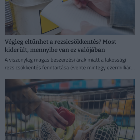
Végleg eltűnhet a rezsicsökkentés? Most
kiderült, mennyibe van ez valójában
A viszonylag magas beszerzési árak miatt a lakossági
rezsicsökkentés fenntartása évente mintegy ezermilliárd
forintos terhet ró a magyar költségvetésre.