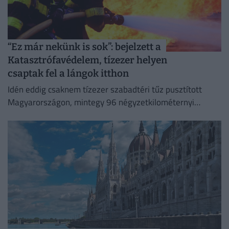
“Ez már nekünk is sok”: bejelzett a
Katasztrófavédelem, tízezer helyen
csaptak fel a lángok itthon
Idén eddig csaknem tízezer szabadtéri tűz pusztított
Magyarországon, mintegy 96 négyzetkilométernyi
területet emésztve fel.