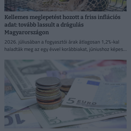
Kellemes meglepetést hozott a friss inflációs
adat: tovább lassult a drágulás
Magyarországon
2026. júliusában a fogyasztói árak átlagosan 1,2%-kal
haladták meg az egy évvel korábbiakat, júniushoz képest
pedig az árak 0,1%-kal csökkentek.