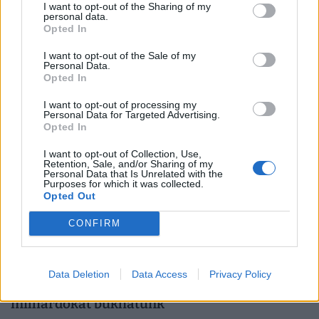
boltokban: örülhetnek a vásárlók, de
I want to opt-out of the Sharing of my
personal data.
hamarosan jön a hidegzuhany?
Opted In
Hatalmas meglepetésként értékelték az MTI-nek
I want to opt-out of the Sale of my
nyilatkozó elemzők a júliusi, 1,2 százalékos inflációs
Personal Data.
adatot.
Opted In
I want to opt-out of processing my
Personal Data for Targeted Advertising.
Opted In
I want to opt-out of Collection, Use,
Retention, Sale, and/or Sharing of my
Personal Data that Is Unrelated with the
Purposes for which it was collected.
Opted Out
CONFIRM
Hiába a jó hírek, újabb krízis fenyegetheti a
Data Deletion
Data Access
Privacy Policy
magyar gazdaságot: ezen a csapáson hetente
milliárdokat bukhatunk