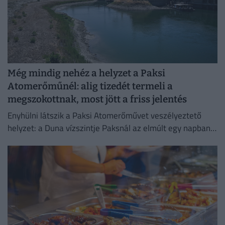
Még mindig nehéz a helyzet a Paksi
Atomerőműnél: alig tizedét termeli a
megszokottnak, most jött a friss jelentés
Enyhülni látszik a Paksi Atomerőművet veszélyeztető
helyzet: a Duna vízszintje Paksnál az elmúlt egy napban
három centimétert emelkedett.