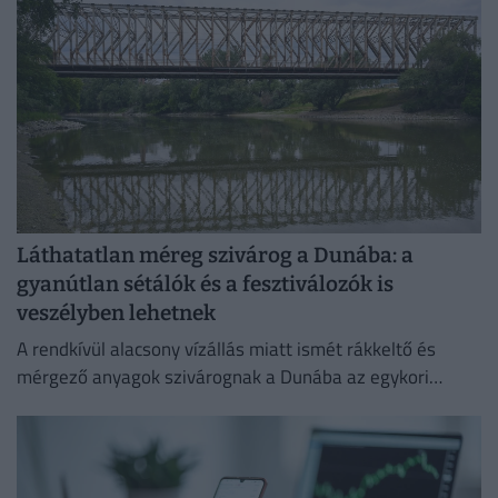
Láthatatlan méreg szivárog a Dunába: a
gyanútlan sétálók és a fesztiválozók is
veszélyben lehetnek
A rendkívül alacsony vízállás miatt ismét rákkeltő és
mérgező anyagok szivárognak a Dunába az egykori
Óbudai Gázgyár területéről.