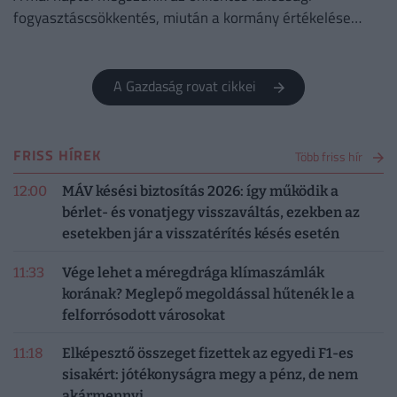
fogyasztáscsökkentés, miután a kormány értékelése
szerint sikerült megvédeni Magyarország
energiabiztonságát.
A Gazdaság rovat cikkei
FRISS HÍREK
Több friss hír
12:00
MÁV késési biztosítás 2026: így működik a
bérlet- és vonatjegy visszaváltás, ezekben az
esetekben jár a visszatérítés késés esetén
11:33
Vége lehet a méregdrága klímaszámlák
korának? Meglepő megoldással hűtenék le a
felforrósodott városokat
11:18
Elképesztő összeget fizettek az egyedi F1-es
sisakért: jótékonyságra megy a pénz, de nem
akármennyi