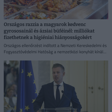
Országos razzia a magyarok kedvenc
gyrososainál és ázsiai büféinél: milliókat
fizethetnek a higiéniai hiányosságokért
Országos ellenőrzést indított a Nemzeti Kereskedelmi és
Fogyasztóvédelmi Hatóság a nemzetközi konyhát kínáló
vendéglátóhelyeken.