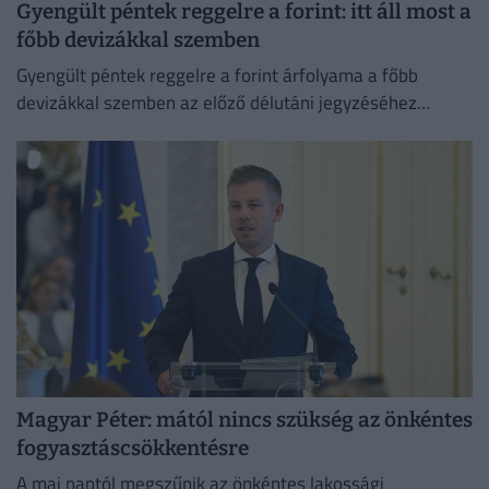
Gyengült péntek reggelre a forint: itt áll most a
főbb devizákkal szemben
Gyengült péntek reggelre a forint árfolyama a főbb
devizákkal szemben az előző délutáni jegyzéséhez
képest a nemzetközi devizakereskedelemben.
Magyar Péter: mától nincs szükség az önkéntes
fogyasztáscsökkentésre
A mai naptól megszűnik az önkéntes lakossági