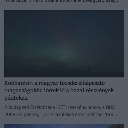
ismertette, mire fordítaná a kormány a Magyarország
számára hozzáférhetővé vált uniós forrásokat.
Robbantott a magyar tőzsde: elképesztő
magasságokba lőttek ki a hazai részvények
pénteken
A Budapesti Értéktőzsde (BÉT) részvényindexe, a BUX
2069,35 pontos, 1,41 százalékos emelkedéssel 148
632,55 ponton zárt pénteken.