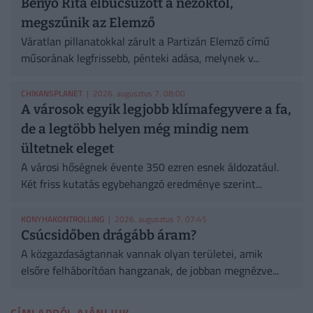
Benyó Rita elbúcsúzott a nézőktől,
megszűnik az Elemző
Váratlan pillanatokkal zárult a Partizán Elemző című
műsorának legfrissebb, pénteki adása, melynek v...
CHIKANSPLANET
| 2026. augusztus 7. 08:00
A városok egyik legjobb klímafegyvere a fa,
de a legtöbb helyen még mindig nem
ültetnek eleget
A városi hőségnek évente 350 ezren esnek áldozatául.
Két friss kutatás egybehangzó eredménye szerint...
KONYHAKONTROLLING
| 2026. augusztus 7. 07:45
Csúcsidőben drágább áram?
A közgazdaságtannak vannak olyan területei, amik
elsőre felháborítóan hangzanak, de jobban megnézve...