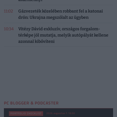
11:02
Gázvezeték közelében robbant fel a katonai
drón: Ukrajna megszólalt az ügyben
10:34
Vitézy Dávid exkluzív, országos forgalom-
térképe jól mutatja, melyik autópályát kellene
azonnal kibővíteni
PC BLOGGER & PODCASTER
2026. augusztus 7. 16:50
PORTFOLIO CHECKLIST