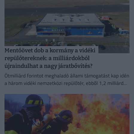
Mentőövet dob a kormány a vidéki
repülőtereknek: a milliárdokból
újraindulhat a nagy járatbővítés?
Ötmilliárd forintot meghaladó állami támogatást kap idén
a három vidéki nemzetközi repülőtér, ebből 1,2 milliárd
forint jut a sármelléki Hévíz–Balaton Airportnak.