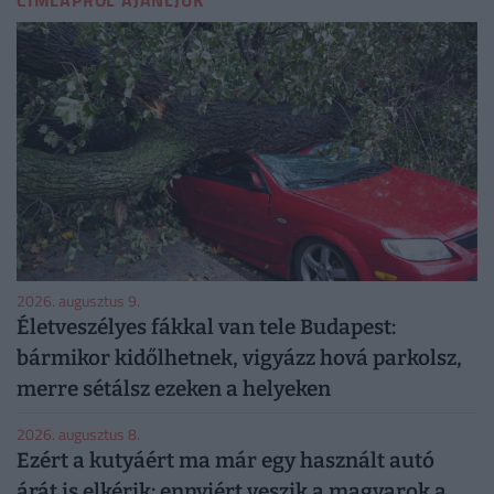
CÍMLAPRÓL AJÁNLJUK
2026. augusztus 9.
Életveszélyes fákkal van tele Budapest:
bármikor kidőlhetnek, vigyázz hová parkolsz,
merre sétálsz ezeken a helyeken
2026. augusztus 8.
Ezért a kutyáért ma már egy használt autó
árát is elkérik: ennyiért veszik a magyarok a