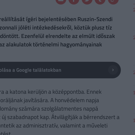
eállítását ígéri bejelentésében Ruszin-Szendi
nnali jóléti intézkedésekről, köztük plusz tíz
öntött. Ezenfelül elrendelte az elmúlt időszak
 az alakulatok történelmi hagyományainak
lása a Google találatokban
ra a katona kerüljön a középpontba. Ennek
oráljának javítására. A honvédelem napja
 állomány számára szolgálatmentes nappá
z új szabadnapot kap. Átvilágítják a bérrendszert a
tetik az adminisztratív, valamint a műveleti
tést.