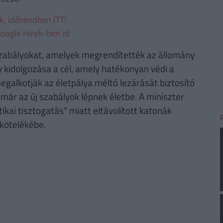
ek, időrendben ITT!
oogle Hírek-ben is!
gszabályokat, amelyek megrendítették az állomány
 kidolgozása a cél, amely hatékonyan védi a
alkotják az életpálya méltó lezárását biztosító
l már az új szabályok lépnek életbe. A miniszter
itikai tisztogatás" miatt eltávolított katonák
kötelékébe.