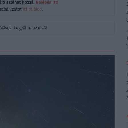
áló szólhat hozzá.
Belépés itt!
zabályzatot
itt találod
.
ások. Legyél te az első!
2