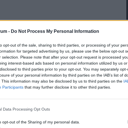
rum -
Do Not Process My Personal Information
to opt-out of the sale, sharing to third parties, or processing of your per
el szemben zéró toleranciát hirdettek. Ruszin-
formation for targeted advertising by us, please use the below opt-out s
r selection. Please note that after your opt-out request is processed y
súlyosabb ügyeinek felülvizsgálatát. Ennek
eing interest-based ads based on personal information utilized by us or
leset és a Védelmi Beszerzési Ügynökséget ért
disclosed to third parties prior to your opt-out. You may separately opt-
 MiG–29-esek ügyét, az eltűnt haditechnikai
losure of your personal information by third parties on the IAB’s list of
. This information may also be disclosed by us to third parties on the
IA
ok kifizetéseit, valamint a hintóvásárlás
Participants
that may further disclose it to other third parties.
zerzéseket és a védelmi ipar privatizációját
matosan tájékoztatják a nyilvánosságot.
l Data Processing Opt Outs
hagyományok ápolása is hangsúlyos szerepet kap.
lett minden alakulat állománya szavazással
o opt-out of the Sharing of my personal data.