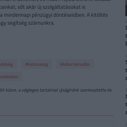
ainkat, sőt akár új szolgáltatásokat is
 mindennapi pénzügyi döntéseidben. A kitöltés
2
agy segítség számunkra.
2
védség
#katonaság
#kibertámadás
nvédelem
t közre, a végleges tartalmat újságírónk szerkesztette és
2
2