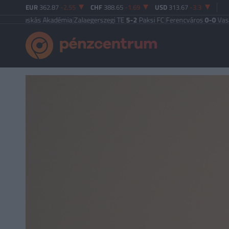
EUR
362.87
-2.55
CHF
388.65
-1.69
USD
313.67
-3.3
skás Akadémia
|
Zalaegerszegi TE
5-2
Paksi FC
|
Ferencváros
0-0
Vasas FC
|
Gy