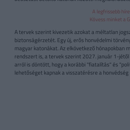
A legfrissebb hír
Kövess minket a G
A tervek szerint kivezetik azokat a méltatlan jo
biztonságérzetét. Egy új, erős honvédelmi törvény
magyar katonákat. Az elkövetkező hónapokban meg
rendszert is, a tervek szerint 2027. január 1-jétő
arról is döntött, hogy a korábbi "fiatalítás" és "pol
lehetőséget kapnak a visszatérésre a honvédség 