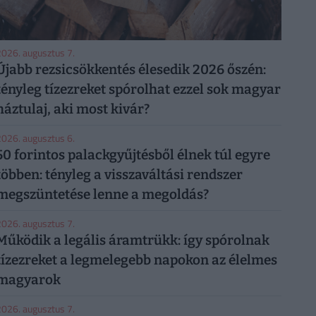
026. augusztus 7.
Újabb rezsicsökkentés élesedik 2026 őszén:
tényleg tízezreket spórolhat ezzel sok magyar
háztulaj, aki most kivár?
026. augusztus 6.
50 forintos palackgyűjtésből élnek túl egyre
többen: tényleg a visszaváltási rendszer
megszüntetése lenne a megoldás?
026. augusztus 7.
Működik a legális áramtrükk: így spórolnak
tízezreket a legmelegebb napokon az élelmes
magyarok
026. augusztus 7.