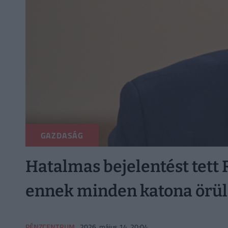
GAZDASÁG
Hatalmas bejelentést tett
ennek minden katona örül
PÉNZCENTRUM
2026. május 14. 20:04