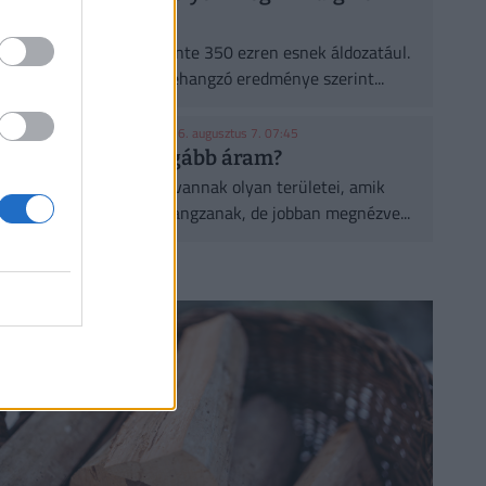
ültetnek eleget
A városi hőségnek évente 350 ezren esnek áldozatául.
Két friss kutatás egybehangzó eredménye szerint...
KONYHAKONTROLLING
| 2026. augusztus 7. 07:45
Csúcsidőben drágább áram?
A közgazdaságtannak vannak olyan területei, amik
elsőre felháborítóan hangzanak, de jobban megnézve...
CÍMLAPRÓL AJÁNLJUK