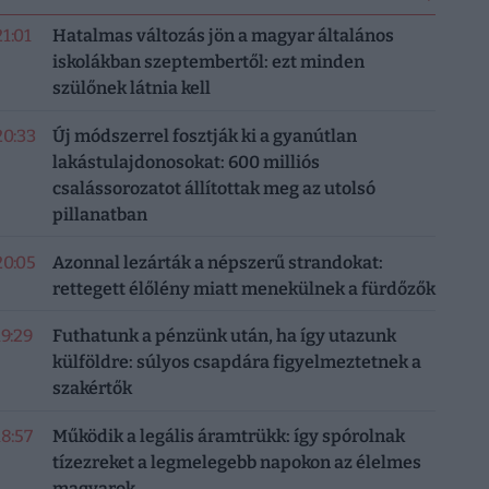
21:01
Hatalmas változás jön a magyar általános
iskolákban szeptembertől: ezt minden
szülőnek látnia kell
20:33
Új módszerrel fosztják ki a gyanútlan
lakástulajdonosokat: 600 milliós
csalássorozatot állítottak meg az utolsó
pillanatban
20:05
Azonnal lezárták a népszerű strandokat:
rettegett élőlény miatt menekülnek a fürdőzők
19:29
Futhatunk a pénzünk után, ha így utazunk
külföldre: súlyos csapdára figyelmeztetnek a
szakértők
18:57
Működik a legális áramtrükk: így spórolnak
tízezreket a legmelegebb napokon az élelmes
magyarok