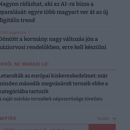
Nagyon ráfázhat, aki az AI-ra bízza a
nyaralását: egyre több magyart ver át az új
digitális trend
026. augusztus 7.
Döntött a kormány: nagy változás jön a
háziorvosi rendelőkben, erre kell készülni
ERRŐL NE MARADJ LE!
Letarolták az európai kiskereskedelmet: már
minden második megvásárolt termék ebbe a
kategóriába tartozik
A saját márkás termékek népszerűsége töretlen.
NAPTÁR
Tovább