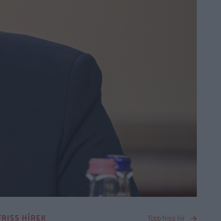
FRISS HÍREK
Több friss hír