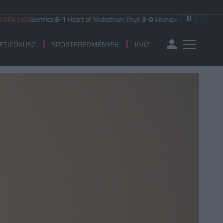
GA
Benfica
6-1
Heart of Midlothian
|
Thun
3-0
Vikingur Reykjavik
|
PAOK Saloni
ETIFÓKUSZ
SPORTEREDMÉNYEK
KVÍZ