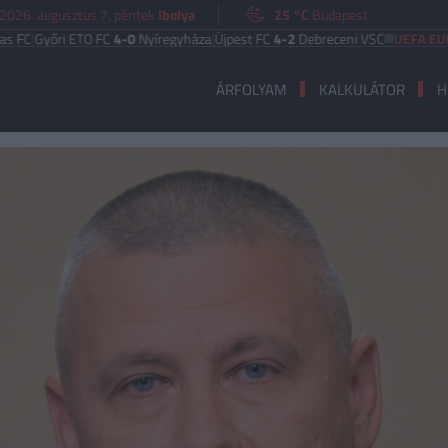
2026. augusztus 7. péntek
Ibolya
25 °C
Budapest
őri ETO FC
4-0
Nyíregyháza
|
Újpest FC
4-2
Debreceni VSC
UEFA EURÓPA LI
ÁRFOLYAM
KALKULÁTOR
H