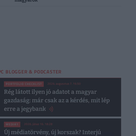
PC BLOGGER & PODCASTER
2026. augusztus 7. 16:50
PORTFOLIO CHECKLIST
Rég látott ilyen jó adatot a magyar
gazdaság: már csak az a kérdés, mit lép
erre a jegybank
2026. július 16. 18:28
MEDIA1
Új médiatörvény, új korszak? Interjú