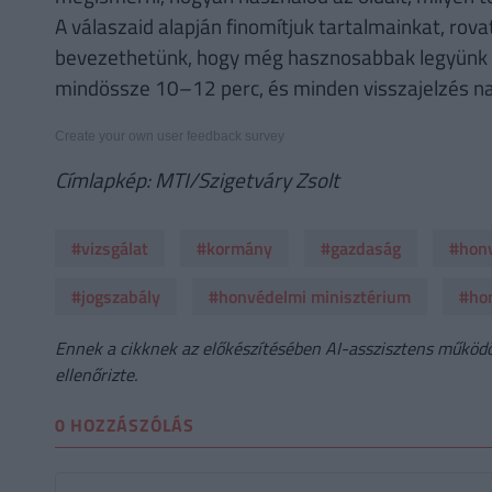
A válaszaid alapján finomítjuk tartalmainkat, rovat
bevezethetünk, hogy még hasznosabbak legyünk a
mindössze 10–12 perc, és minden visszajelzés n
Create your own user feedback survey
Címlapkép: MTI/Szigetváry Zsolt
#vizsgálat
#kormány
#gazdaság
#hon
#jogszabály
#honvédelmi minisztérium
#ho
Ennek a cikknek az előkészítésében AI-asszisztens működöt
ellenőrizte.
0 HOZZÁSZÓLÁS