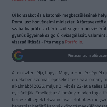
Új korszakot és a katonák megbecsülésének helyr
Romulusz honvédelmi miniszter. A tárcavezető azo
szabadnapról és a bérfeszültségek rendezéséről d
gyanús ügyeinek szigorú kivizsgálását, valamint
visszaállítását - írta meg a
Portfolio
.
Pénzcentrum előresoro
A miniszter célja, hogy a Magyar Honvédségnél új
érdekében azonnali lépéseket tesz az állomány m
alkalmából 2026. május 21-ét és 22-ét a teljes
nyilvánítják. Emellett az állomány minden tagja tí
bérfeszültségek felszámolása céljából, és megszün
beosztást betöltő katonák közötti megkülönbözte