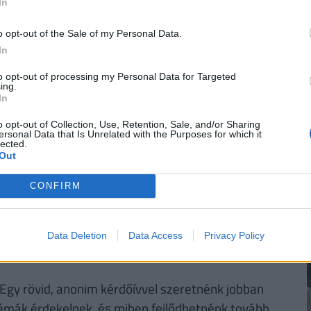
bi történelmi elnevezését és hadrendi számát.
In
o opt-out of the Sale of my Personal Data.
ÉGES! MEGÉRI VÁLTANI!
In
to opt-out of processing my Personal Data for Targeted
gyenes számlavezetés. A
Pénzcentrum
ing.
n konstrukciót is találhatunk, amelyek esetében
In
enesek
lehetnek. Nemrég három pénzintézet is
o opt-out of Collection, Use, Retention, Sale, and/or Sharing
, a Raiffeisen Bank, valamint az UniCredit Bank
ersonal Data that Is Unrelated with the Purposes for which it
lected.
yfelek
. Nézz szét a friss számlacsomagok között,
Out
. (x)
CONFIRM
Data Deletion
Data Access
Privacy Policy
álni a Pénzcentrum jövőjét!
Egy rövid, anonim kérdőívvel szeretnénk jobban
témák érdekelnek, és miben fejlődhetnénk tovább.