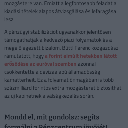
mozgástere van. Emiatt a legfontosabb feladat a
kiadási tételek alapos átvizsgálása és lefaragása
lesz.
A pénzügyi stabilizációt ugyanakkor jelentősen
támogathatják a kedvező piaci folyamatok és a
megelőlegezett bizalom. Büttl Ferenc közgazdász
rámutatott, hogy
a forint elmúlt hetekben látott
erősödése az euróval szemben
azonnal
csökkentette a devizaalapú államadósság
kamatterheit. Ez a folyamat önmagában is több
százmilliárd forintos extra mozgásteret biztosíthat
az új kabinetnek a válságkezelés során.
Mondd el, mit gondolsz: segíts
formálni a Pénzcentrum jövőjét!