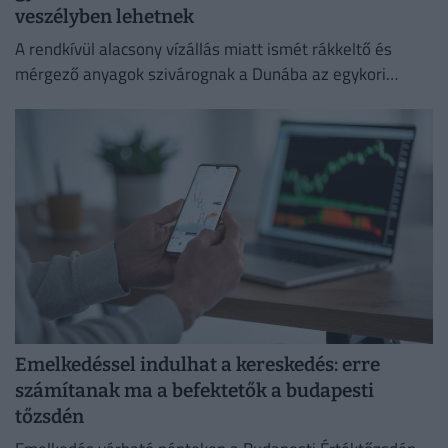
veszélyben lehetnek
A rendkívül alacsony vízállás miatt ismét rákkeltő és
mérgező anyagok szivárognak a Dunába az egykori
Óbudai Gázgyár területéről.
Emelkedéssel indulhat a kereskedés: erre
számítanak ma a befektetők a budapesti
tőzsdén