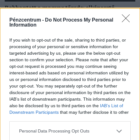
Robbantott a magyar tőzsde: elképesztő
magasságokba lőttek ki a hazai részvények
Pénzcentrum -
Do Not Process My Personal
pénteken
Information
A Budapesti Értéktőzsde (BÉT) részvényindexe, a BUX
If you wish to opt-out of the sale, sharing to third parties, or
2069,35 pontos, 1,41 százalékos emelkedéssel 148
processing of your personal or sensitive information for
632,55 ponton zárt pénteken.
targeted advertising by us, please use the below opt-out
section to confirm your selection. Please note that after your
opt-out request is processed you may continue seeing
interest-based ads based on personal information utilized by
us or personal information disclosed to third parties prior to
your opt-out. You may separately opt-out of the further
disclosure of your personal information by third parties on the
IAB’s list of downstream participants. This information may
also be disclosed by us to third parties on the
IAB’s List of
Downstream Participants
that may further disclose it to other
third parties.
Personal Data Processing Opt Outs
Tovább ketyeg az időzített bomba a Duna