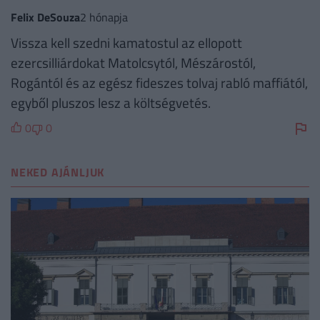
Felix DeSouza
2 hónapja
Vissza kell szedni kamatostul az ellopott
ezercsilliárdokat Matolcsytól, Mészárostól,
Rogántól és az egész fideszes tolvaj rabló maffiától,
egyből pluszos lesz a költségvetés.
0
0
NEKED AJÁNLJUK