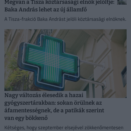
Megvan a Tisza köztársasági elnök jelöltje:
Baka András lehet az új államfő
A Tisza-frakció Baka Andrást jelöli köztársasági elnöknek.
Nagy változás élesedik a hazai
gyógyszertárakban: sokan örülnek az
áfamentességnek, de a patikák szerint
van egy bökkenő
Kétséges, hogy szeptember elsejével zökkenőmentesen