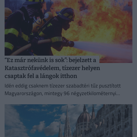
“Ez már nekünk is sok”: bejelzett a
Katasztrófavédelem, tízezer helyen
csaptak fel a lángok itthon
Idén eddig csaknem tízezer szabadtéri tűz pusztított
Magyarországon, mintegy 96 négyzetkilométernyi
területet emésztve fel.