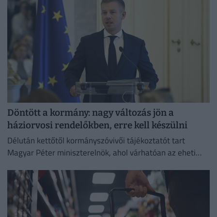
Döntött a kormány: nagy változás jön a
háziorvosi rendelőkben, erre kell készülni
Délután kettőtől kormányszóvivői tájékoztatót tart
Magyar Péter miniszterelnök, ahol várhatóan az eheti
kormányülés döntései és az energiaválság alakulása
kerül a fókuszba.