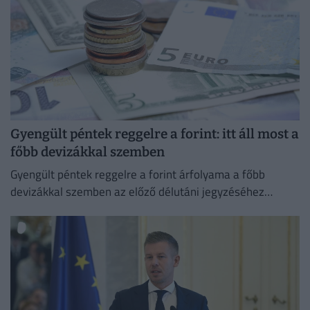
Gyengült péntek reggelre a forint: itt áll most a
főbb devizákkal szemben
Gyengült péntek reggelre a forint árfolyama a főbb
devizákkal szemben az előző délutáni jegyzéséhez
képest a nemzetközi devizakereskedelemben.