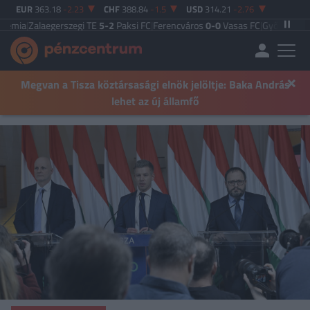
EUR
363.18
-2.23
CHF
388.84
-1.5
USD
314.21
-2.76
egerszegi TE
5-2
Paksi FC
|
Ferencváros
0-0
Vasas FC
|
Győri ETO FC
4-0
Nyíre
×
Megvan a Tisza köztársasági elnök jelöltje: Baka András
lehet az új államfő