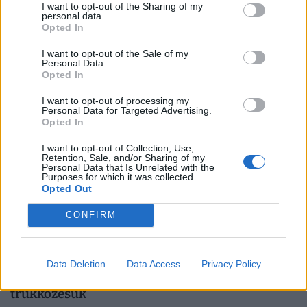
partján: lezárták a rákkeltő szennyezéssel
I want to opt-out of the Sharing of my
personal data.
érintett partszakaszt
Opted In
Megkezdődik az egykori Óbudai Gázgyár területén a Duna
I want to opt-out of the Sale of my
medrének szennyezését mérséklő első beavatkozást.
Personal Data.
Opted In
I want to opt-out of processing my
Personal Data for Targeted Advertising.
Opted In
I want to opt-out of Collection, Use,
Retention, Sale, and/or Sharing of my
Personal Data that Is Unrelated with the
Purposes for which it was collected.
Opted Out
CONFIRM
Megint keményen lecsapott a versenyhivatal
Data Deletion
Data Access
Privacy Policy
egy webshopra: súlyos milliókba került a
trükközésük