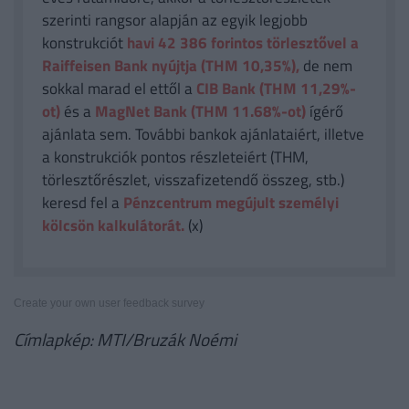
szerinti rangsor alapján az egyik legjobb
konstrukciót
havi 42 386
forintos törlesztővel a
Raiffeisen Bank nyújtja (THM 10,35%),
de nem
sokkal marad el ettől a
CIB Bank (THM 11,29%-
ot)
és a
MagNet Bank (THM 11.68%-ot)
ígérő
ajánlata sem. További bankok ajánlataiért, illetve
a konstrukciók pontos részleteiért (THM,
törlesztőrészlet, visszafizetendő összeg, stb.)
keresd fel a
Pénzcentrum megújult személyi
kölcsön kalkulátorát.
(x)
Create your own user feedback survey
Címlapkép: MTI/Bruzák Noémi