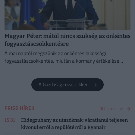
Magyar Péter: mától nincs szükség az önkéntes
fogyasztáscsökkentésre
A mai naptól megszűnik az önkéntes lakossági
fogyasztáscsökkentés, miután a kormány értékelése
szerint sikerült megvédeni Magyarország
energiabiztonságát.
A Gazdaság rovat cikkei
FRISS HÍREK
Több friss hír
15:31
Hidegzuhany az utazóknak: váratlanul teljesen
kivonul erről a repülőtérről a Ryanair