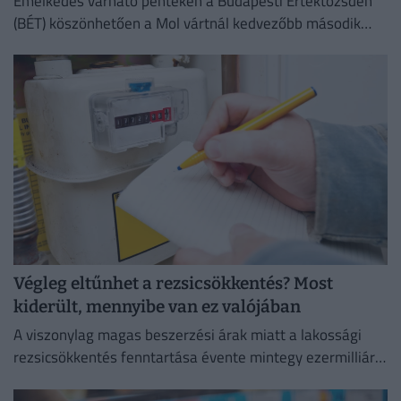
Emelkedés várható pénteken a Budapesti Értéktőzsdén
(BÉT) köszönhetően a Mol vártnál kedvezőbb második
negyedéves eredményeinek az Equilor Befektetési Zrt.
elemzője szerint.
Végleg eltűnhet a rezsicsökkentés? Most
kiderült, mennyibe van ez valójában
A viszonylag magas beszerzési árak miatt a lakossági
rezsicsökkentés fenntartása évente mintegy ezermilliárd
forintos terhet ró a magyar költségvetésre.