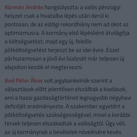
Kármán András
hangsúlyozta: a valós pénzügyi
helyzet csak a hivatalba lépés után derül ki
pontosan, de az eddigi rekordhiány nem ad okot az
optimizmusra. A kormány első lépésként átvilágítja
a költségvetést, majd egy új, felelős
pótköltségvetést terjeszt be az idei évre. Ezzel
párhuzamosan a jövő évi büdzsét már teljesen új
alapokon kezdik el megtervezni.
Bod Péter Ákos
volt jegybankelnök szerint a
választások előtt jelentősen elszálltak a kiadások,
ami a hazai gazdaságtörténet legnagyobb négyhavi
deficitjét eredményezte. A szakember egyetért a
pótköltségvetés szükségességével, mivel a korábbi
tervek teljesen elszakadtak a valóságtól. Úgy véli,
az új kormánynak a bevételek növelésére kevés