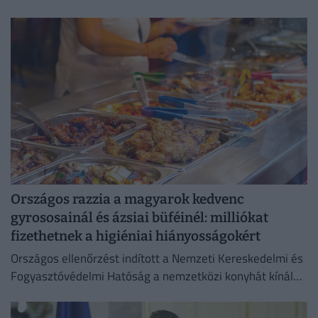
három centimétert emelkedett.
Országos razzia a magyarok kedvenc
gyrososainál és ázsiai büféinél: milliókat
fizethetnek a higiéniai hiányosságokért
Országos ellenőrzést indított a Nemzeti Kereskedelmi és
Fogyasztóvédelmi Hatóság a nemzetközi konyhát kínáló
vendéglátóhelyeken.