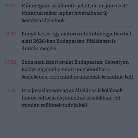
15:02
Már megvan az államfő-jelölt, de mi jön most?
Mutatjuk mikor léphet hivatalba az új
köztársasági elnök
14:32
Ennyit keres egy motoros ételfutár egyetlen hét
alatt 2026-ban Budapesten: főállásban is
durván megéri
14:02
Soha nem látott őrület Budapesten: Sebestyén
Balázs gigabulija miatt megbénulhat a
közlekedés, erre minden utazónak készülnie kell
13:26
Itt a javaslatcsomag az általános iskoláknak:
fontos változások jönnek az iskolákban, ezt
minden szülőnek tudnia kell