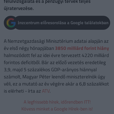
felülvizsgálata és a pénzügyi tervek teljes
újratervezése.
Pénzcentrum előresorolása a Google találatokban
A Nemzetgazdasági Minisztérium adatai alapján az
év első négy hónapjában
3850 milliárd forint hiány
halmozódott fel az idei évre tervezett 4220 milliárd
forintos deficitből. Bár az előző vezetés eredetileg
3,9, majd 5 százalékos GDP-arányos hiánnyal
számolt, Magyar Péter leendő miniszterelnök úgy
véli, ez a mutató az év végére akár a 6,8 százalékot
is elérheti - írta az
ATV
.
A legfrissebb hírek, időrendben ITT!
Kövess minket a Google Hírek-ben is!