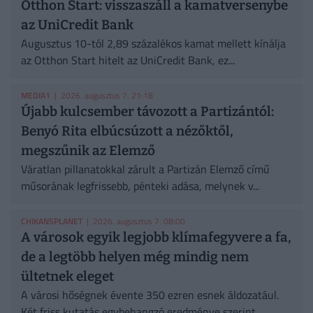
Otthon Start: visszaszáll a kamatversenybe
az UniCredit Bank
Augusztus 10-tól 2,89 százalékos kamat mellett kínálja
az Otthon Start hitelt az UniCredit Bank, ez...
MEDIA1
| 2026. augusztus 7. 21:18
Újabb kulcsember távozott a Partizántól:
Benyó Rita elbúcsúzott a nézőktől,
megszűnik az Elemző
Váratlan pillanatokkal zárult a Partizán Elemző című
műsorának legfrissebb, pénteki adása, melynek v...
CHIKANSPLANET
| 2026. augusztus 7. 08:00
A városok egyik legjobb klímafegyvere a fa,
de a legtöbb helyen még mindig nem
ültetnek eleget
A városi hőségnek évente 350 ezren esnek áldozatául.
Két friss kutatás egybehangzó eredménye szerint...