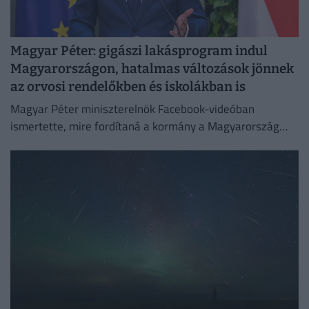
Magyar Péter: gigászi lakásprogram indul
Magyarországon, hatalmas változások jönnek
az orvosi rendelőkben és iskolákban is
Magyar Péter miniszterelnök Facebook-videóban
ismertette, mire fordítaná a kormány a Magyarország
számára hozzáférhetővé vált uniós forrásokat.