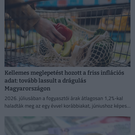
Kellemes meglepetést hozott a friss inflációs
adat: tovább lassult a drágulás
Magyarországon
2026. júliusában a fogyasztói árak átlagosan 1,2%-kal
haladták meg az egy évvel korábbiakat, júniushoz képest
pedig az árak 0,1%-kal csökkentek.