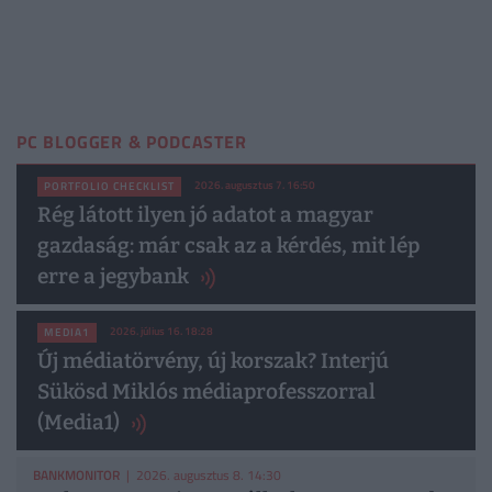
PC BLOGGER & PODCASTER
2026. augusztus 7. 16:50
PORTFOLIO CHECKLIST
Rég látott ilyen jó adatot a magyar
gazdaság: már csak az a kérdés, mit lép
erre a jegybank
2026. július 16. 18:28
MEDIA1
Új médiatörvény, új korszak? Interjú
Sükösd Miklós médiaprofesszorral
(Media1)
BANKMONITOR
| 2026. augusztus 8. 14:30