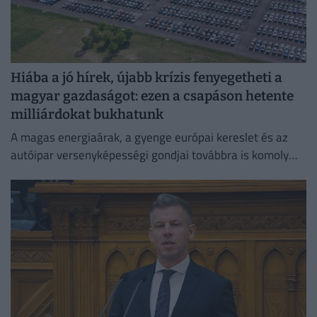
Hiába a jó hírek, újabb krízis fenyegetheti a
magyar gazdaságot: ezen a csapáson hetente
milliárdokat bukhatunk
A magas energiaárak, a gyenge európai kereslet és az
autóipar versenyképességi gondjai továbbra is komoly
fékezőerőt jelentenek Németország számára.