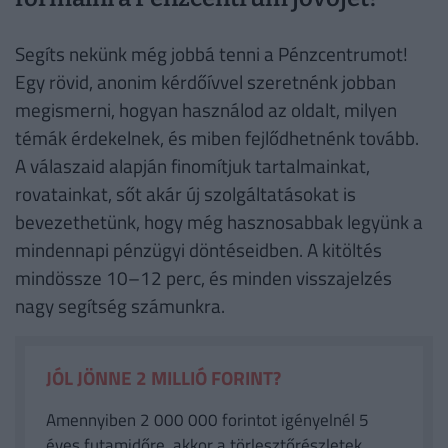
Segíts nekünk még jobbá tenni a Pénzcentrumot!
Egy rövid, anonim kérdőívvel szeretnénk jobban
megismerni, hogyan használod az oldalt, milyen
témák érdekelnek, és miben fejlődhetnénk tovább.
A válaszaid alapján finomítjuk tartalmainkat,
rovatainkat, sőt akár új szolgáltatásokat is
bevezethetünk, hogy még hasznosabbak legyünk a
mindennapi pénzügyi döntéseidben. A kitöltés
mindössze 10–12 perc, és minden visszajelzés
nagy segítség számunkra.
JÓL JÖNNE 2 MILLIÓ FORINT?
Amennyiben 2 000 000 forintot igényelnél 5
éves futamidőre, akkor a törlesztőrészletek