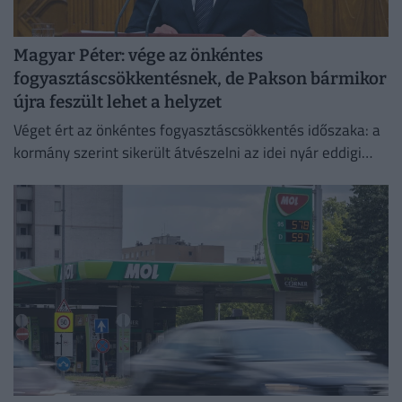
Magyar Péter: vége az önkéntes
fogyasztáscsökkentésnek, de Pakson bármikor
újra feszült lehet a helyzet
Véget ért az önkéntes fogyasztáscsökkentés időszaka: a
kormány szerint sikerült átvészelni az idei nyár eddigi
legkritikusabb napjait.