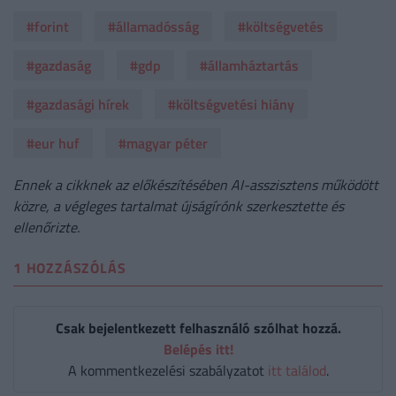
#forint
#államadósság
#költségvetés
#gazdaság
#gdp
#államháztartás
#gazdasági hírek
#költségvetési hiány
#eur huf
#magyar péter
Ennek a cikknek az előkészítésében AI-asszisztens működött
közre, a végleges tartalmat újságírónk szerkesztette és
ellenőrizte.
1 HOZZÁSZÓLÁS
Csak bejelentkezett felhasználó szólhat hozzá.
Belépés itt!
A kommentkezelési szabályzatot
itt találod
.