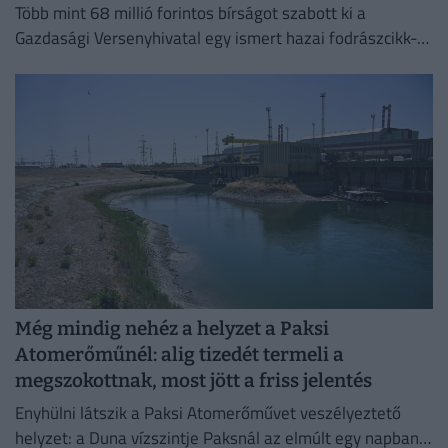
Több mint 68 millió forintos bírságot szabott ki a
Gazdasági Versenyhivatal egy ismert hazai fodrászcikk-
forgalmazóra.
Még mindig nehéz a helyzet a Paksi
Atomerőműnél: alig tizedét termeli a
megszokottnak, most jött a friss jelentés
Enyhülni látszik a Paksi Atomerőművet veszélyeztető
helyzet: a Duna vízszintje Paksnál az elmúlt egy napban