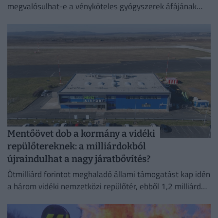
megvalósulhat-e a vényköteles gyógyszerek áfájának
eltörlése.
Mentőövet dob a kormány a vidéki
repülőtereknek: a milliárdokból
újraindulhat a nagy járatbővítés?
Ötmilliárd forintot meghaladó állami támogatást kap idén
a három vidéki nemzetközi repülőtér, ebből 1,2 milliárd
forint jut a sármelléki Hévíz–Balaton Airportnak.