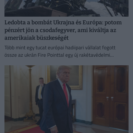
Ledobta a bombát Ukrajna és Európa: potom
pénzért jön a csodafegyver, ami kiváltja az
amerikaiak büszkeségét
Több mint egy tucat európai hadiipari vállalat fogott
össze az ukrán Fire Pointtal egy új rakétavédelmi
rendszer kifejlesztésére.