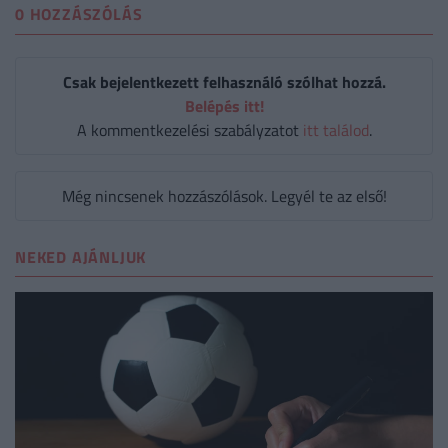
0 HOZZÁSZÓLÁS
Csak bejelentkezett felhasználó szólhat hozzá.
Belépés itt!
A kommentkezelési szabályzatot
itt találod
.
Még nincsenek hozzászólások. Legyél te az első!
NEKED AJÁNLJUK