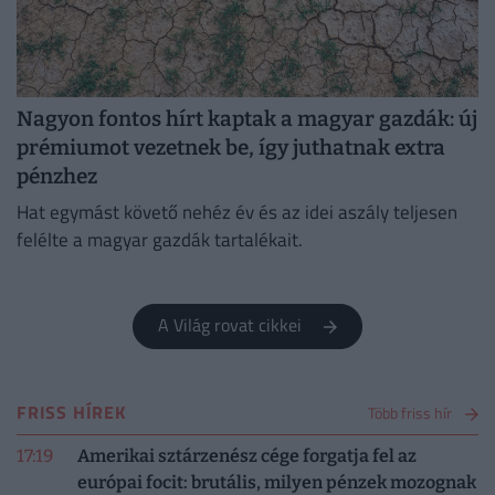
Nagyon fontos hírt kaptak a magyar gazdák: új
prémiumot vezetnek be, így juthatnak extra
pénzhez
Hat egymást követő nehéz év és az idei aszály teljesen
felélte a magyar gazdák tartalékait.
A Világ rovat cikkei
FRISS HÍREK
Több friss hír
17:19
Amerikai sztárzenész cége forgatja fel az
európai focit: brutális, milyen pénzek mozognak