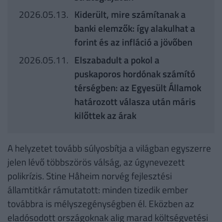
2026.05.13.
Kiderült, mire számítanak a
banki elemzők: így alakulhat a
forint és az infláció a jövőben
2026.05.11.
Elszabadult a pokol a
puskaporos hordónak számító
térségben: az Egyesült Államok
határozott válasza után máris
kilőttek az árak
A helyzetet tovább súlyosbítja a világban egyszerre
jelen lévő többszörös válság, az úgynevezett
polikrízis. Stine Håheim norvég fejlesztési
államtitkár rámutatott: minden tizedik ember
továbbra is mélyszegénységben él. Eközben az
eladósodott országoknak alig marad költségvetési