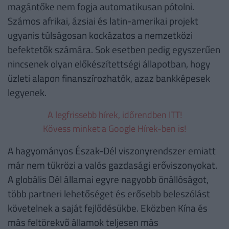
magántőke nem fogja automatikusan pótolni.
Számos afrikai, ázsiai és latin-amerikai projekt
ugyanis túlságosan kockázatos a nemzetközi
befektetők számára. Sok esetben pedig egyszerűen
nincsenek olyan előkészítettségi állapotban, hogy
üzleti alapon finanszírozhatók, azaz bankképesek
legyenek.
A legfrissebb hírek, időrendben ITT!
Kövess minket a Google Hírek-ben is!
A hagyományos Észak-Dél viszonyrendszer emiatt
már nem tükrözi a valós gazdasági erőviszonyokat.
A globális Dél államai egyre nagyobb önállóságot,
több partneri lehetőséget és erősebb beleszólást
követelnek a saját fejlődésükbe. Eközben Kína és
más feltörekvő államok teljesen más