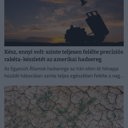
Kész, ennyi volt: szinte teljesen felélte precíziós
rakéta-készletét az amerikai hadsereg
Az Egyesült Államok hadserege az Irán ellen öt hónapja
húzódó háborúban szinte teljes egészében felélte a nagy
hatótávolságú precíziós rakétáinak globális készletét.