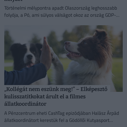
Történelmi mélypontra apadt Olaszország leghosszabb
folyója, a Pó, ami súlyos válságot okoz az ország GDP-
jének felét adó észak-olasz régióban.
„Kollégát nem eszünk meg!” – Elképesztő
kulisszatitkokat árult el a filmes
állatkoordinátor
A Pénzcentrum eheti CashTag epizódjában Halász Árpád
állatkoordinátort kerestük fel a Gödöllői Kutyasport