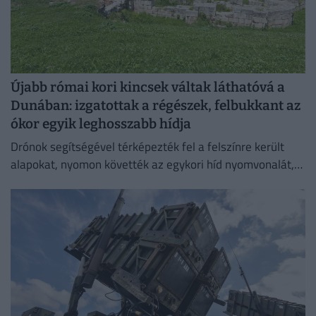
Újabb római kori kincsek váltak láthatóvá a
Dunában: izgatottak a régészek, felbukkant az
ókor egyik leghosszabb hídja
Drónok segítségével térképezték fel a felszínre került
alapokat, nyomon követték az egykori híd nyomvonalát,
és felmérték a szerkezeti elemek állapotát.