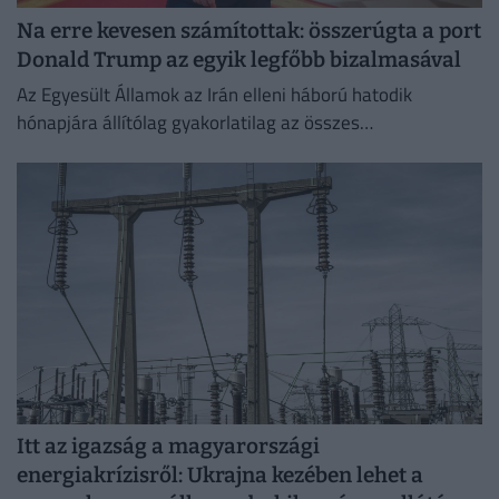
Na erre kevesen számítottak: összerúgta a port
Donald Trump az egyik legfőbb bizalmasával
Az Egyesült Államok az Irán elleni háború hatodik
hónapjára állítólag gyakorlatilag az összes
rakétakészletét felhasználta.
Itt az igazság a magyarországi
energiakrízisről: Ukrajna kezében lehet a