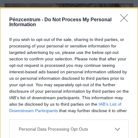
Központban
Pénzcentrum -
Do Not Process My Personal
Information
If you wish to opt-out of the sale, sharing to third parties, or
processing of your personal or sensitive information for
targeted advertising by us, please use the below opt-out
section to confirm your selection. Please note that after your
opt-out request is processed you may continue seeing
interest-based ads based on personal information utilized by
Gázvezeték közelében robbant fel a
us or personal information disclosed to third parties prior to
katonai drón: Ukrajna megszólalt az
your opt-out. You may separately opt-out of the further
ügyben
disclosure of your personal information by third parties on the
Egy, az ukrán hadsereg által széles körben használt
IAB’s list of downstream participants. This information may
also be disclosed by us to third parties on the
IAB’s List of
típusú drón robbant fel a bolgár–román határ közelében.
Downstream Participants
that may further disclose it to other
third parties.
Personal Data Processing Opt Outs