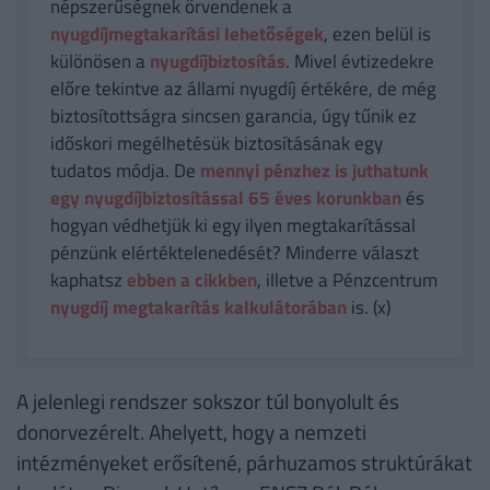
népszerűségnek örvendenek a
nyugdíjmegtakarítási lehetőségek
, ezen belül is
különösen a
nyugdíjbiztosítás
. Mivel évtizedekre
előre tekintve az állami nyugdíj értékére, de még
biztosítottságra sincsen garancia, úgy tűnik ez
időskori megélhetésük biztosításának egy
tudatos módja. De
mennyi pénzhez is juthatunk
egy nyugdíjbiztosítással 65 éves korunkban
és
hogyan védhetjük ki egy ilyen megtakarítással
pénzünk elértéktelenedését? Minderre választ
kaphatsz
ebben a cikkben
, illetve a Pénzcentrum
nyugdíj megtakarítás kalkulátorában
is. (x)
A jelenlegi rendszer sokszor túl bonyolult és
donorvezérelt. Ahelyett, hogy a nemzeti
intézményeket erősítené, párhuzamos struktúrákat