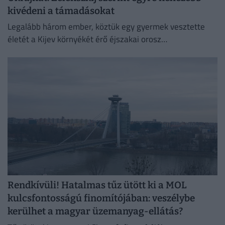
kivédeni a támadásokat
Legalább három ember, köztük egy gyermek vesztette
életét a Kijev környékét érő éjszakai orosz
rakétatámadásokban.
Rendkívüli! Hatalmas tűz ütött ki a MOL
kulcsfontosságú finomítójában: veszélybe
kerülhet a magyar üzemanyag-ellátás?