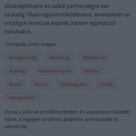
visszaépítésére és valódi partnerségre van
szükség. Olyan együttműködésekre, amelyekben az
országok nemcsak kapnak, hanem egymástól
tanulnak is.
Címlapkép: Getty Images
#szegénység
#adósság
#gazdaság
#válság
#munkaerőpiac
#afrika
#oecd
#ensz
#demográfia
#világ
#geopolitika
Ennek a cikknek az előkészítésében AI-asszisztens működött
közre, a végleges tartalmat újságírónk szerkesztette és
ellenőrizte.