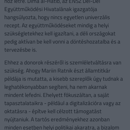
hoz létre. Dima al-Hatíb, az ENSZ Dél-Dél
Együttműködési Hivatalának igazgatója
hangsúlyozta, hogy nincs egyetlen univerzális
recept. Az együttműködéseket mindig a helyi
szükségletekhez kell igazítani, a déli országokat
pedig aktívan be kell vonni a döntéshozatalba és a
tervezésbe is.
Ehhez a donorok részéről is szemléletváltásra van
szükség. Ahogy Mariin Ratnik észt államtitkár
példája is mutatta, a kisebb szereplők úgy tudnak a
leghatékonyabban segíteni, ha nem akarnak
mindent lefedni. Ehelyett fókuszáltan, a saját
tapasztalataikra - például a digitalizációra vagy az
oktatásra - építve kell célzott támogatást
nyújtaniuk. A tartós eredményekhez azonban
minden esetben helyi politikai akaratra, a bizalom