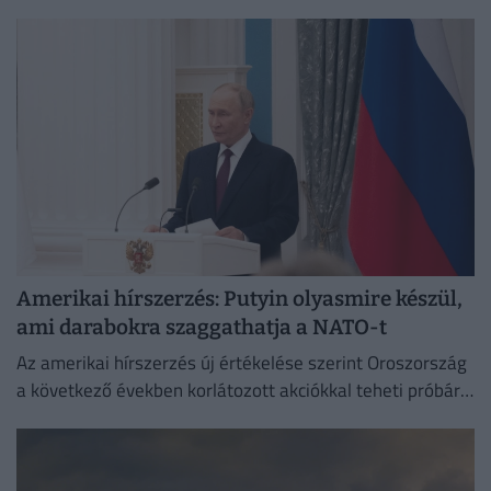
Amerikai hírszerzés: Putyin olyasmire készül,
ami darabokra szaggathatja a NATO-t
Az amerikai hírszerzés új értékelése szerint Oroszország
a következő években korlátozott akciókkal teheti próbára
a NATO reagálóképességét.