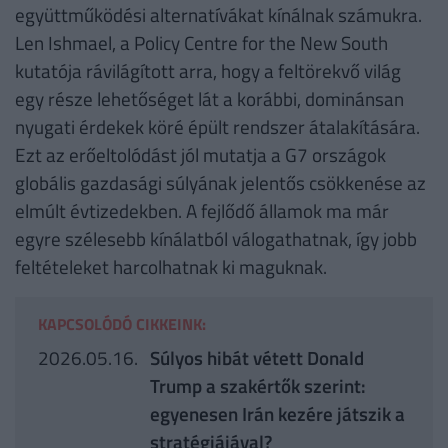
együttműködési alternatívákat kínálnak számukra.
Len Ishmael, a Policy Centre for the New South
kutatója rávilágított arra, hogy a feltörekvő világ
egy része lehetőséget lát a korábbi, dominánsan
nyugati érdekek köré épült rendszer átalakítására.
Ezt az erőeltolódást jól mutatja a G7 országok
globális gazdasági súlyának jelentős csökkenése az
elmúlt évtizedekben. A fejlődő államok ma már
egyre szélesebb kínálatból válogathatnak, így jobb
feltételeket harcolhatnak ki maguknak.
KAPCSOLÓDÓ CIKKEINK:
2026.05.16.
Súlyos hibát vétett Donald
Trump a szakértők szerint:
egyenesen Irán kezére játszik a
stratégiájával?