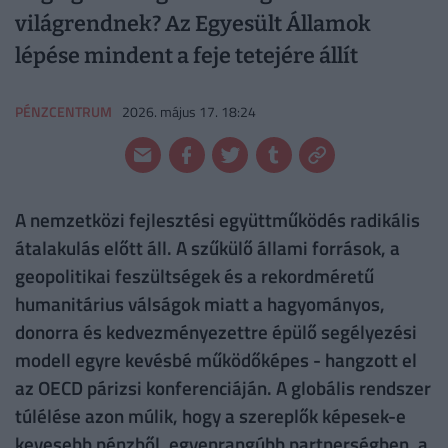
világrendnek? Az Egyesült Államok
lépése mindent a feje tetejére állít
PÉNZCENTRUM
2026. május 17. 18:24
A nemzetközi fejlesztési együttműködés radikális
átalakulás előtt áll. A szűkülő állami források, a
geopolitikai feszültségek és a rekordméretű
humanitárius válságok miatt a hagyományos,
donorra és kedvezményezettre épülő segélyezési
modell egyre kevésbé működőképes - hangzott el
az OECD párizsi konferenciáján. A globális rendszer
túlélése azon múlik, hogy a szereplők képesek-e
kevesebb pénzből, egyenrangúbb partnerségben, a