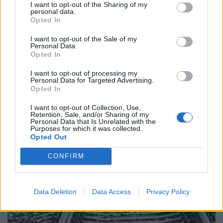
I want to opt-out of the Sharing of my
personal data.
Opted In
I want to opt-out of the Sale of my
Personal Data.
Opted In
I want to opt-out of processing my
Personal Data for Targeted Advertising.
Opted In
Küszöbön a megállapodás a Hormuzi-
szorosról, de Irán benyújtotta a számlát:
I want to opt-out of Collection, Use,
Retention, Sale, and/or Sharing of my
elképesztő árat követelnek
Personal Data that Is Unrelated with the
Purposes for which it was collected.
Irán világossá tette, hogy az Ománnal kötött
Opted Out
megállapodás nem elég a világ egyik legfontosabb
CONFIRM
hajózási útvonalának újranyitásához.
Data Deletion
Data Access
Privacy Policy