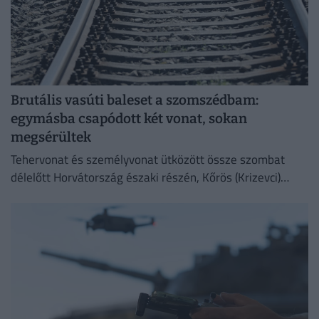
Brutális vasúti baleset a szomszédbam:
egymásba csapódott két vonat, sokan
megsérültek
Tehervonat és személyvonat ütközött össze szombat
délelőtt Horvátország északi részén, Kőrös (Krizevci)
térségében, Sveti Ivan Zabno és Gradec között.