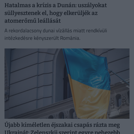
Hatalmas a krízis a Dunán: uszályokat
süllyesztenek el, hogy elkerüljék az
atomerőmű leállását
A rekordalacsony dunai vízállás miatt rendkívüli
intézkedésre kényszerült Románia.
Újabb kíméletlen éjszakai csapás rázta meg
Ukrajnát: Zelenszkij szerint egyre nehezebb