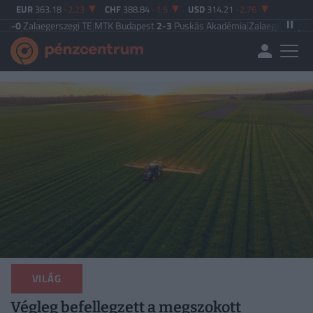
EUR
363.18
-2.23
CHF
388.84
-1.5
USD
314.21
-2.76
egerszegi TE
|
MTK Budapest
2-3
Puskás Akadémia
|
Zalaegerszegi TE
5-2
Pak
VILÁG
Végleg befellegzett a megszokott