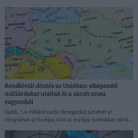
visszahúzódó víz hatalmas partszakaszokat és eddig
felszín alatti homokpadokat tárt fel.
Rendkívüli döntés az Unióban: elképesztő
milliárdokat utaltak ki a zárolt orosz
vagyonból
Újabb, 1,4 milliárd eurós támogatást juttatott el
Ukrajnának az Európai Unió az európai bankokban zárolt
orosz vagyon hozamából.