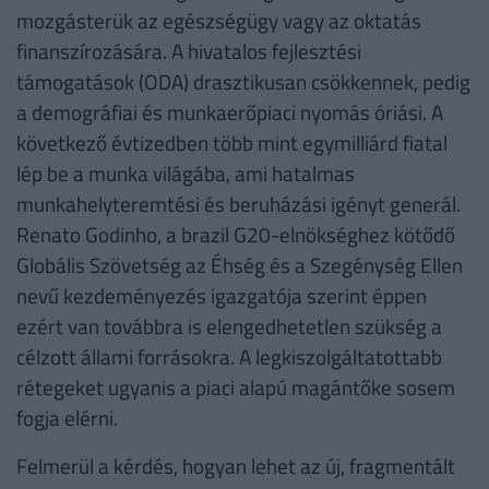
mozgásterük az egészségügy vagy az oktatás
finanszírozására. A hivatalos fejlesztési
támogatások (ODA) drasztikusan csökkennek, pedig
a demográfiai és munkaerőpiaci nyomás óriási. A
következő évtizedben több mint egymilliárd fiatal
lép be a munka világába, ami hatalmas
munkahelyteremtési és beruházási igényt generál.
Renato Godinho, a brazil G20-elnökséghez kötődő
Globális Szövetség az Éhség és a Szegénység Ellen
nevű kezdeményezés igazgatója szerint éppen
ezért van továbbra is elengedhetetlen szükség a
célzott állami forrásokra. A legkiszolgáltatottabb
rétegeket ugyanis a piaci alapú magántőke sosem
fogja elérni.
Felmerül a kérdés, hogyan lehet az új, fragmentált