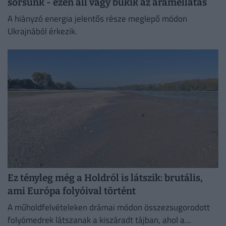
sorsunk - ezen áll vagy bukik az áramellátás
A hiányzó energia jelentős része meglepő módon
Ukrajnából érkezik.
Ez tényleg még a Holdról is látszik: brutális,
ami Európa folyóival történt
A műholdfelvételeken drámai módon összezsugorodott
folyómedrek látszanak a kiszáradt tájban, ahol a