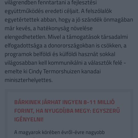
világrendben fenntartani a fejlesztési
együttműködés eredeti céljait. A felszólalók
egyetértettek abban, hogy a jó szándék önmagában
már kevés, a hatékonyság növelése
elengedhetetlen. Mivel a támogatások társadalmi
elfogadottsága a donorországokban is csökken, a
programok belföldi és külföldi hasznát sokkal
világosabban kell kommunikálni a választók felé -
emelte ki Cindy Termorshuizen kanadai
miniszterhelyettes.
BÁRKINEK JÁRHAT INGYEN 8-11 MILLIÓ
FORINT, HA NYUGDÍJBA MEGY: EGYSZERŰ
IGÉNYELNI!
A magyarok körében évről-évre nagyobb