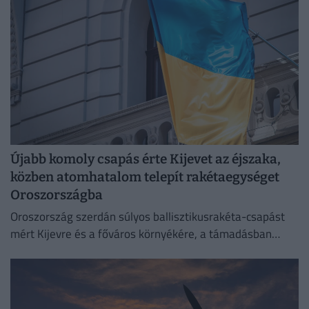
Újabb komoly csapás érte Kijevet az éjszaka,
közben atomhatalom telepít rakétaegységet
Oroszországba
Oroszország szerdán súlyos ballisztikusrakéta-csapást
mért Kijevre és a főváros környékére, a támadásban
legalább 17 ember életét vesztette.