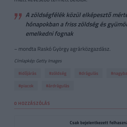
A zöldségfélék közül elképesztő mérté
hónapokban a friss zöldség és gyümölc
emelkedni fognak
− mondta Raskó György agrárközgazdász.
Címlapkép: Getty Images
#időjárás
#zöldség
#drágulás
#nagyba
#piacok
#árdrágulás
0 HOZZÁSZÓLÁS
Csak bejelentkezett felhaszn