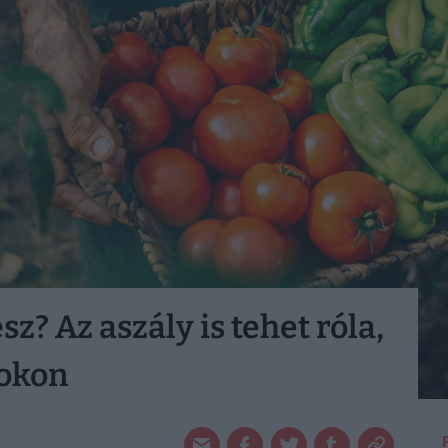
sz? Az aszály is tehet róla,
cokon