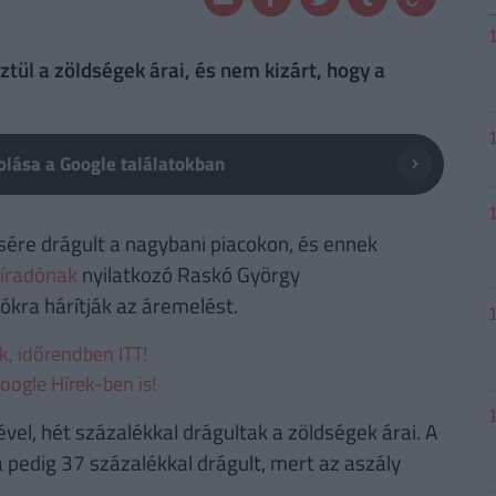
ül a zöldségek árai, és nem kizárt, hogy a
lása a Google találatokban
ére drágult a nagybani piacokon, és ennek
íradónak
nyilatkozó Raskó György
kra hárítják az áremelést.
ek, időrendben ITT!
oogle Hírek-ben is!
vel, hét százalékkal drágultak a zöldségek árai. A
 pedig 37 százalékkal drágult, mert az aszály