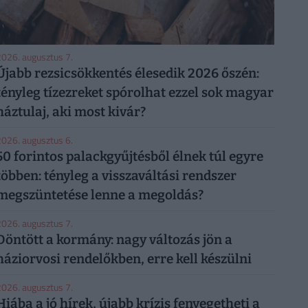
026. augusztus 7.
Újabb rezsicsökkentés élesedik 2026 őszén:
tényleg tízezreket spórolhat ezzel sok magyar
háztulaj, aki most kivár?
026. augusztus 6.
50 forintos palackgyűjtésből élnek túl egyre
többen: tényleg a visszaváltási rendszer
megszüntetése lenne a megoldás?
026. augusztus 7.
Döntött a kormány: nagy változás jön a
háziorvosi rendelőkben, erre kell készülni
026. augusztus 7.
Hiába a jó hírek, újabb krízis fenyegetheti a