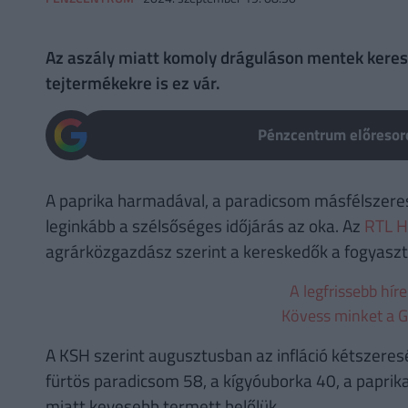
Az aszály miatt komoly dráguláson mentek kereszt
tejtermékekre is ez vár.
Pénzcentrum előresoro
A paprika harmadával, a paradicsom másfélszeres
leginkább a szélsőséges időjárás az oka. Az
RTL H
agrárközgazdász szerint a kereskedők a fogyasztó
A legfrissebb hír
Kövess minket a G
A KSH szerint augusztusban az infláció kétszeresé
fürtös paradicsom 58, a kígyóuborka 40, a paprika
miatt kevesebb termett belőlük.