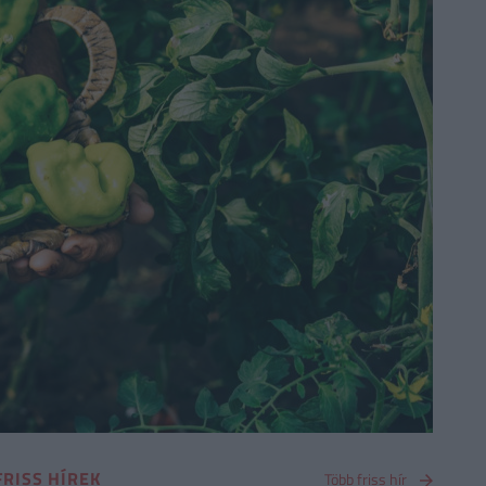
FRISS HÍREK
Több friss hír