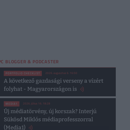
PC BLOGGER & PODCASTER
2026. augusztus 6. 16:50
PORTFOLIO CHECKLIST
A következő gazdasági verseny a vízért
folyhat - Magyarországon is
2026. július 16. 18:28
MEDIA1
Új médiatörvény, új korszak? Interjú
Sükösd Miklós médiaprofesszorral
(Media1)