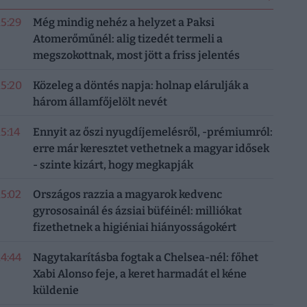
15:29
Még mindig nehéz a helyzet a Paksi
Atomerőműnél: alig tizedét termeli a
megszokottnak, most jött a friss jelentés
15:20
Közeleg a döntés napja: holnap elárulják a
három államfőjelölt nevét
15:14
Ennyit az őszi nyugdíjemelésről, -prémiumról:
erre már keresztet vethetnek a magyar idősek
- szinte kizárt, hogy megkapják
15:02
Országos razzia a magyarok kedvenc
gyrososainál és ázsiai büféinél: milliókat
fizethetnek a higiéniai hiányosságokért
14:44
Nagytakarításba fogtak a Chelsea-nél: főhet
Xabi Alonso feje, a keret harmadát el kéne
küldenie