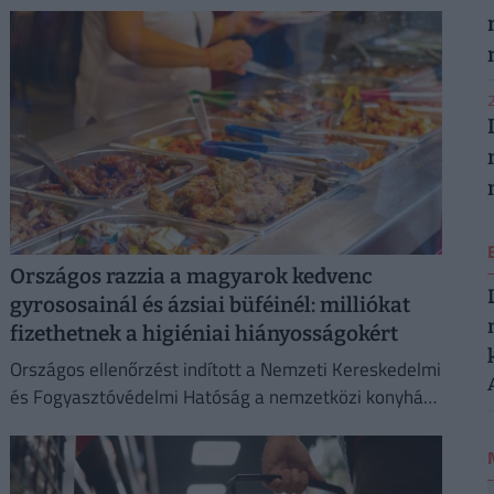
2
Országos razzia a magyarok kedvenc
gyrososainál és ázsiai büféinél: milliókat
fizethetnek a higiéniai hiányosságokért
Országos ellenőrzést indított a Nemzeti Kereskedelmi
és Fogyasztóvédelmi Hatóság a nemzetközi konyhát
kínáló vendéglátóhelyeken.