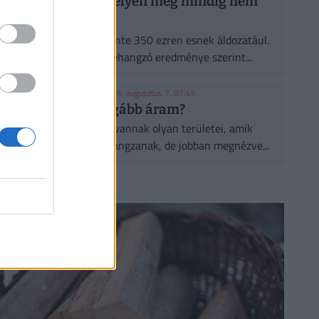
fa, de a legtöbb helyen még mindig nem
ültetnek eleget
A városi hőségnek évente 350 ezren esnek áldozatául.
Két friss kutatás egybehangzó eredménye szerint...
KONYHAKONTROLLING
| 2026. augusztus 7. 07:45
Csúcsidőben drágább áram?
A közgazdaságtannak vannak olyan területei, amik
elsőre felháborítóan hangzanak, de jobban megnézve...
CÍMLAPRÓL AJÁNLJUK