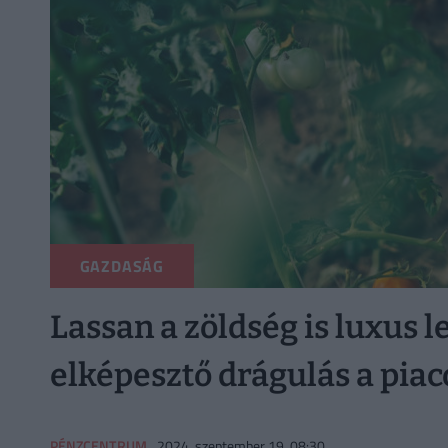
GAZDASÁG
Lassan a zöldség is luxus le
elképesztő drágulás a pia
PÉNZCENTRUM
2024. szeptember 19. 08:30