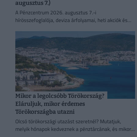
augusztus 7.)
A Pénzcentrum 2026. augusztus 7.-i
hírösszefoglalója, deviza árfolyamai, heti akciók és
várható időjárás egy helyen!
Mikor a legolcsóbb Törökország?
Eláruljuk, mikor érdemes
Törökországba utazni
Olcsó törökországi utazást szeretnél? Mutatjuk,
melyik hónapok kedveznek a pénztárcának, és mikor
biztosabb a strandszezon.