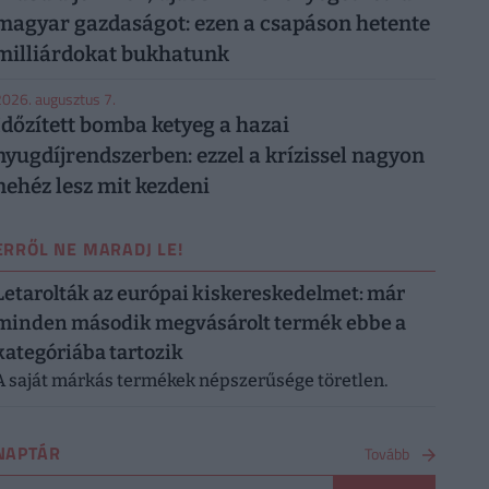
magyar gazdaságot: ezen a csapáson hetente
milliárdokat bukhatunk
026. augusztus 7.
Időzített bomba ketyeg a hazai
nyugdíjrendszerben: ezzel a krízissel nagyon
nehéz lesz mit kezdeni
ERRŐL NE MARADJ LE!
Letarolták az európai kiskereskedelmet: már
minden második megvásárolt termék ebbe a
kategóriába tartozik
A saját márkás termékek népszerűsége töretlen.
NAPTÁR
Tovább