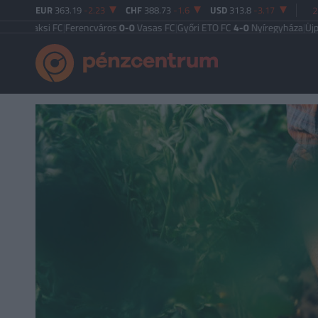
EUR
363.19
-2.23
CHF
388.73
-1.6
USD
313.8
-3.17
2
si FC
|
Ferencváros
0-0
Vasas FC
|
Győri ETO FC
4-0
Nyíregyháza
|
Újpest FC
4-