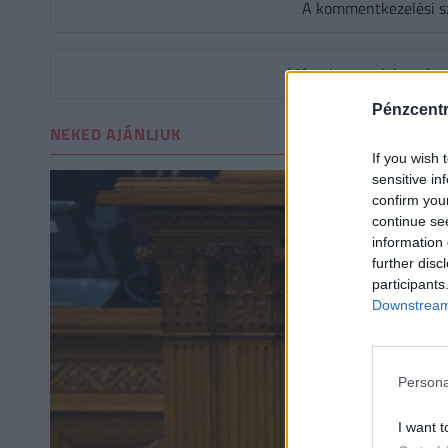
A kommentkezelési s
Még nincsenek hozzászól
Pénzcent
NEKED AJÁNLJUK
If you wish 
sensitive in
confirm you
continue se
information 
further disc
participants
Downstream 
Persona
I want t