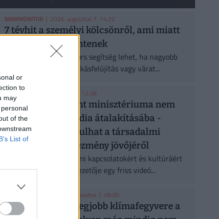
BANKMONITOR
| 2026. augusztus 7. 14:22
7 tévhit a személyi kölcsönről, ami miatt
sokan rosszul döntenek
A személyi kölcsön gyors segítség lehet, ha nagyobb
kiadás, hitelkiváltás, lakásfelújítás vagy várat...
sonal or
ection to
MEDIA1
| 2026. augusztus 7. 12:28
ou may
Tarr Zoltán szerint minisztériuma nem
 personal
szól bele a közmédia átalakításába -
out of the
 downstream
heteken belül indulhat a társadalmi
B’s List of
egyeztetés az intézmény jövőjéről
Tarr Zoltán, a társadalmi kapcsolatokért és kultúráért
felelős minisztérium vezetője egy friss videó...
CHIKANSPLANET
| 2026. augusztus 7. 08:00
A városok egyik legjobb klímafegyvere a