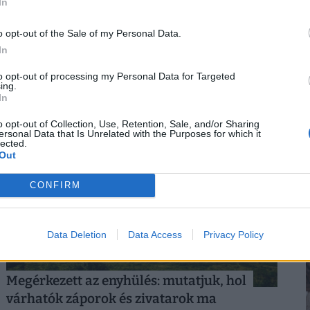
In
o opt-out of the Sale of my Personal Data.
In
to opt-out of processing my Personal Data for Targeted
ing.
sökkentésnek, de Pakson bármikor
In
o opt-out of Collection, Use, Retention, Sale, and/or Sharing
ersonal Data that Is Unrelated with the Purposes for which it
lected.
Out
CONFIRM
Data Deletion
Data Access
Privacy Policy
Megérkezett az enyhülés: mutatjuk, hol
várhatók záporok és zivatarok ma