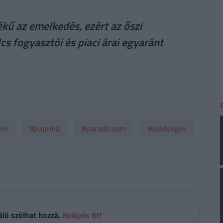
kű az emelkedés, ezért az őszi
s fogyasztói és piaci árai egyaránt
ni
#paprika
#paradicsom
#zöldségek
áló szólhat hozzá.
Belépés itt!