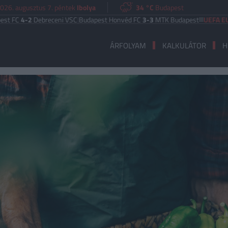
026. augusztus 7. péntek
Ibolya
34 °C
Budapest
2
Debreceni VSC
|
Budapest Honvéd FC
3-3
MTK Budapest
UEFA EURÓPA LI
ÁRFOLYAM
KALKULÁTOR
H