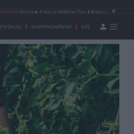
GA
Benfica
6-1
Heart of Midlothian
|
Thun
3-0
Vikingur Reykjavik
|
PAOK Salonik
ETIFÓKUSZ
SPORTEREDMÉNYEK
KVÍZ