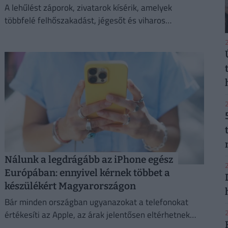
A lehűlést záporok, zivatarok kísérik, amelyek
többfelé felhőszakadást, jégesőt és viharos
széllökéseket is okozhatnak.
2
2
Nálunk a legdrágább az iPhone egész
2
Európában: ennyivel kérnek többet a
készülékért Magyarországon
Bár minden országban ugyanazokat a telefonokat
2
értékesíti az Apple, az árak jelentősen eltérhetnek
attól függően, hol vásároljuk meg az új mobilunkat.