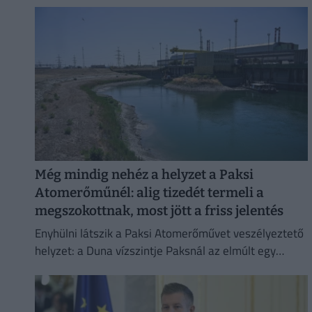
Még mindig nehéz a helyzet a Paksi
Atomerőműnél: alig tizedét termeli a
megszokottnak, most jött a friss jelentés
Enyhülni látszik a Paksi Atomerőművet veszélyeztető
helyzet: a Duna vízszintje Paksnál az elmúlt egy
napban három centimétert emelkedett.