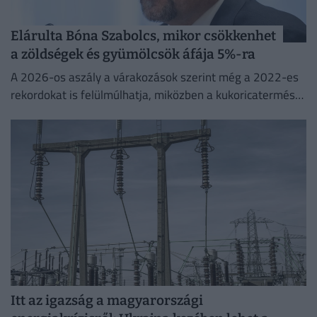
Elárulta Bóna Szabolcs, mikor csökkenhet
a zöldségek és gyümölcsök áfája 5%-ra
A 2026-os aszály a várakozások szerint még a 2022-es
rekordokat is felülmúlhatja, miközben a kukoricatermés
jelentős visszaesése miatt Magyarország ismét importra
szorulhat.
Itt az igazság a magyarországi