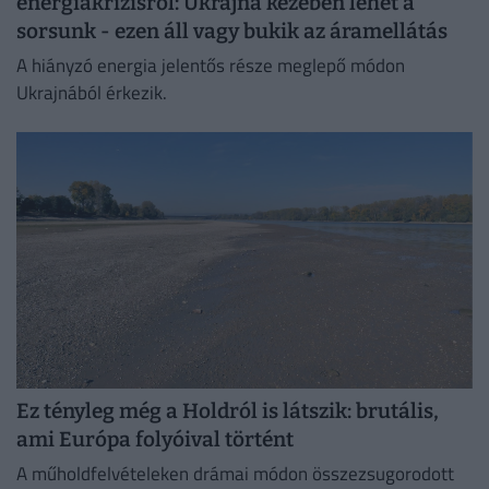
energiakrízisről: Ukrajna kezében lehet a
sorsunk - ezen áll vagy bukik az áramellátás
A hiányzó energia jelentős része meglepő módon
Ukrajnából érkezik.
Ez tényleg még a Holdról is látszik: brutális,
ami Európa folyóival történt
A műholdfelvételeken drámai módon összezsugorodott