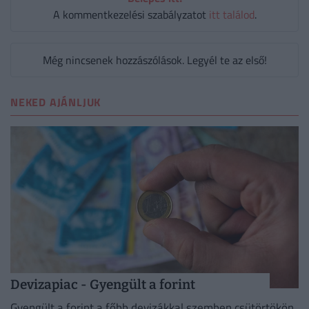
A kommentkezelési szabályzatot
itt találod
.
Még nincsenek hozzászólások. Legyél te az első!
NEKED AJÁNLJUK
Devizapiac - Gyengült a forint
Gyengült a forint a főbb devizákkal szemben csütörtökön