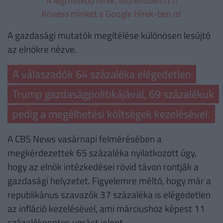
A legfrissebb hírek, időrendben ITT!
Kövess minket a Google Hírek-ben is!
A gazdasági mutatók megítélése különösen lesújtó
az elnökre nézve.
A válaszadók 64 százaléka elégedetlen
Trump gazdaságpolitikájával, 69 százalékuk
pedig a megélhetési költségek kezelésével.
A CBS News vasárnapi felmérésében a
megkérdezettek 65 százaléka nyilatkozott úgy,
hogy az elnök intézkedései rövid távon rontják a
gazdasági helyzetet. Figyelemre méltó, hogy már a
republikánus szavazók 37 százaléka is elégedetlen
az infláció kezelésével, ami márciushoz képest 11
százalékpontos ugrást jelent.