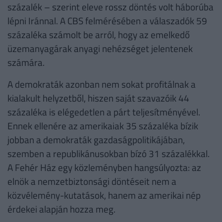
százalék – szerint eleve rossz döntés volt háborúba
lépni Iránnal. A CBS felmérésében a válaszadók 59
százaléka számolt be arról, hogy az emelkedő
üzemanyagárak anyagi nehézséget jelentenek
számára.
A demokraták azonban nem sokat profitálnak a
kialakult helyzetből, hiszen saját szavazóik 44
százaléka is elégedetlen a párt teljesítményével.
Ennek ellenére az amerikaiak 35 százaléka bízik
jobban a demokraták gazdaságpolitikájában,
szemben a republikánusokban bízó 31 százalékkal.
A Fehér Ház egy közleményben hangsúlyozta: az
elnök a nemzetbiztonsági döntéseit nem a
közvélemény-kutatások, hanem az amerikai nép
érdekei alapján hozza meg.