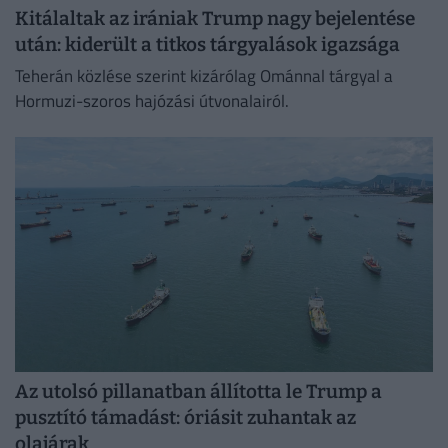
Kitálaltak az irániak Trump nagy bejelentése
után: kiderült a titkos tárgyalások igazsága
Teherán közlése szerint kizárólag Ománnal tárgyal a
Hormuzi-szoros hajózási útvonalairól.
Az utolsó pillanatban állította le Trump a
pusztító támadást: óriásit zuhantak az
olajárak