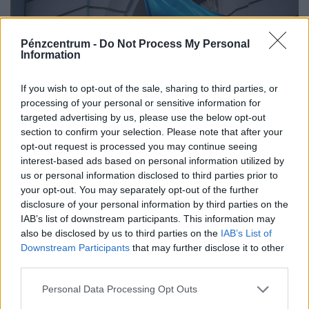
Pénzcentrum -
Do Not Process My Personal
Information
If you wish to opt-out of the sale, sharing to third parties, or
processing of your personal or sensitive information for
targeted advertising by us, please use the below opt-out
section to confirm your selection. Please note that after your
opt-out request is processed you may continue seeing
interest-based ads based on personal information utilized by
Újabb komoly csapás érte Kijevet az éjszaka,
us or personal information disclosed to third parties prior to
your opt-out. You may separately opt-out of the further
közben atomhatalom telepít rakétaegységet
disclosure of your personal information by third parties on the
Oroszországba
IAB’s list of downstream participants. This information may
Oroszország szerdán súlyos ballisztikusrakéta-csapást
also be disclosed by us to third parties on the
IAB’s List of
mért Kijevre és a főváros környékére, a támadásban
Downstream Participants
that may further disclose it to other
third parties.
legalább 17 ember életét vesztette.
Personal Data Processing Opt Outs