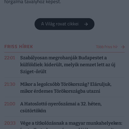
forgalma tavalyhoz képest.
A Világ rovat cikkei
FRISS HÍREK
Több friss hír
22:01
Szabályosan megrohanják Budapestet a
külföldiek: kiderült, melyik nemzet lett az új
Sziget-őrült
21:30
Mikor a legolcsóbb Törökország? Eláruljuk,
mikor érdemes Törökországba utazni
21:00
A Hatoslottó nyerőszámai a 32. héten,
csütörtökön
20:33
Vége a titkolózásnak a magyar munkahelyeken: