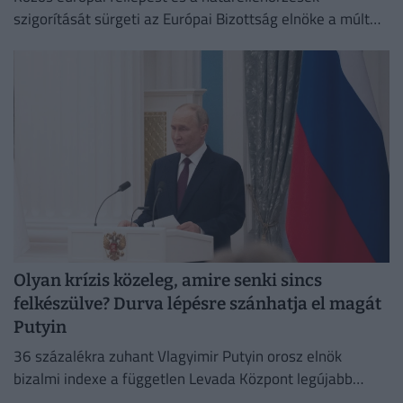
szigorítását sürgeti az Európai Bizottság elnöke a múlt
heti ceutai migrációs válság nyomán.
Olyan krízis közeleg, amire senki sincs
felkészülve? Durva lépésre szánhatja el magát
Putyin
36 százalékra zuhant Vlagyimir Putyin orosz elnök
bizalmi indexe a független Levada Központ legújabb
felmérése szerint