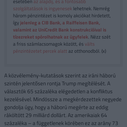
esetében
az alapdíj, és a fontosabb
szolgáltatások is ingyenesek
lehetnek. Nemrég
három pénzintézet is komoly akciókat hirdetett,
így
jelenleg a CIB Bank, a Raiffeisen Bank,
valamint az UniCredit Bank konstrukcióival is
tízezreket spórolhatnak az ügyfelek
. Nézz szét
a friss számlacsomagok között, és
válts
pénzintézetet percek alatt
az otthonodból. (x)
A közvélemény-kutatások szerint az iráni háború
szintén jelentősen rontja Trump megítélését. A
választók 65 százaléka elégedetlen a konfliktus
kezelésével. Mindössze a megkérdezettek negyede
gondolja úgy, hogy a háború megérte az eddig
ráköltött 29 milliárd dollárt. Az amerikaiak 64
százaléka – a függetlenek körében ez az arány 73