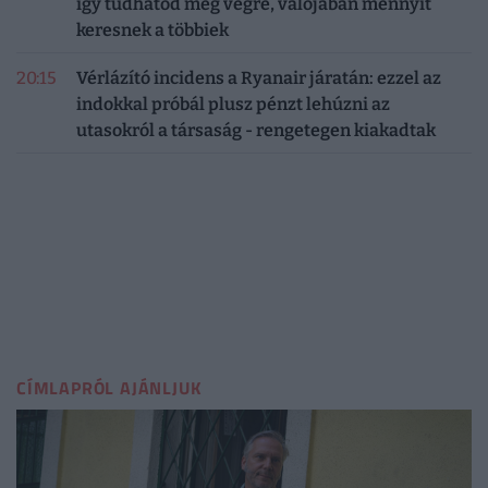
így tudhatod meg végre, valójában mennyit
keresnek a többiek
20:15
Vérlázító incidens a Ryanair járatán: ezzel az
indokkal próbál plusz pénzt lehúzni az
utasokról a társaság - rengetegen kiakadtak
CÍMLAPRÓL AJÁNLJUK