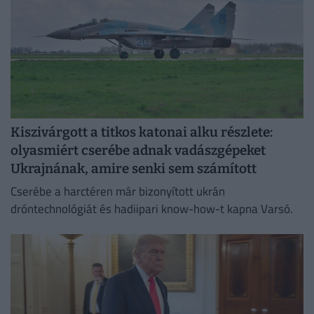
Kiszivárgott a titkos katonai alku részlete:
olyasmiért cserébe adnak vadászgépeket
Ukrajnának, amire senki sem számított
Cserébe a harctéren már bizonyított ukrán
dróntechnológiát és hadiipari know-how-t kapna Varsó.