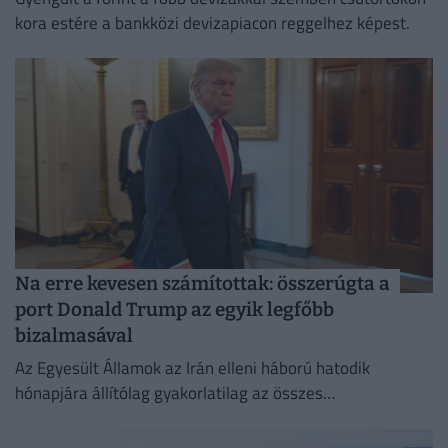
kora estére a bankközi devizapiacon reggelhez képest.
Na erre kevesen számítottak: összerúgta a
port Donald Trump az egyik legfőbb
bizalmasával
Az Egyesült Államok az Irán elleni háború hatodik
hónapjára állítólag gyakorlatilag az összes
rakétakészletét felhasználta.