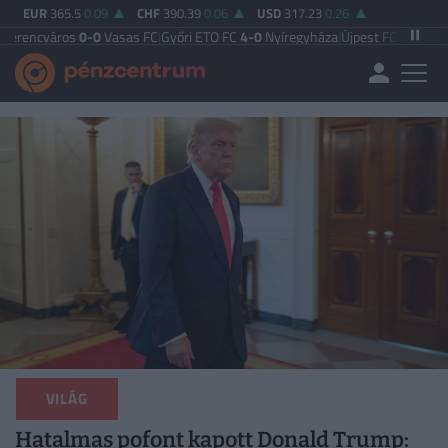
EUR
365.5
0.09
CHF
390.39
0.06
USD
317.23
0.26
s
0-0
Vasas FC
|
Győri ETO FC
4-0
Nyíregyháza
|
Újpest FC
4-2
Debreceni VSC
|
B
VILÁG
Hatalmas pofont kapott Donald Trump: