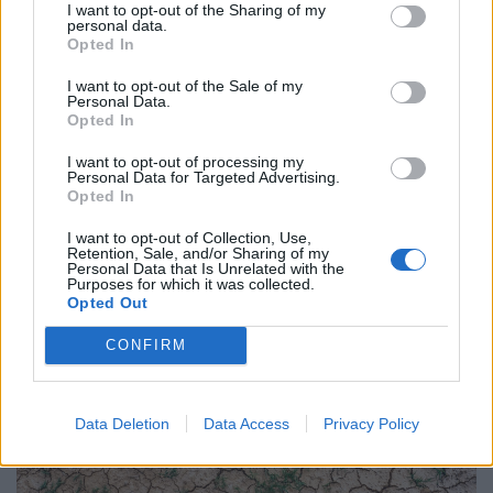
I want to opt-out of the Sharing of my
personal data.
Opted In
I want to opt-out of the Sale of my
Personal Data.
Opted In
I want to opt-out of processing my
Personal Data for Targeted Advertising.
Opted In
Kész, ennyi volt: szinte teljesen felélte precíziós
I want to opt-out of Collection, Use,
rakéta-készletét az amerikai hadsereg
Retention, Sale, and/or Sharing of my
Personal Data that Is Unrelated with the
Purposes for which it was collected.
Az Egyesült Államok hadserege az Irán ellen öt hónapja
Opted Out
húzódó háborúban szinte teljes egészében felélte a nagy
hatótávolságú precíziós rakétáinak globális készletét.
CONFIRM
Data Deletion
Data Access
Privacy Policy