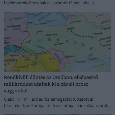
folyómedrek látszanak a kiszáradt tájban, ahol a
visszahúzódó víz hatalmas partszakaszokat és eddig
felszín alatti homokpadokat tárt fel.
Rendkívüli döntés az Unióban: elképesztő
milliárdokat utaltak ki a zárolt orosz
vagyonból
Újabb, 1,4 milliárd eurós támogatást juttatott el
Ukrajnának az Európai Unió az európai bankokban zárolt
orosz vagyon hozamából.