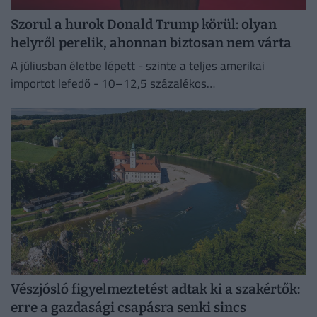
Szorul a hurok Donald Trump körül: olyan
helyről perelik, ahonnan biztosan nem várta
A júliusban életbe lépett - szinte a teljes amerikai
importot lefedő - 10–12,5 százalékos
vámintézkedéseket Washington a kényszermunka elleni
fellépéssel indokolja.
Vészjósló figyelmeztetést adtak ki a szakértők:
erre a gazdasági csapásra senki sincs