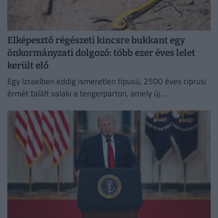
Elképesztő régészeti kincsre bukkant egy
önkormányzati dolgozó: több ezer éves lelet
került elő
Egy Izraelben eddig ismeretlen típusú, 2500 éves ciprusi
érmét talált valaki a tengerparton, amely új
információkkal szolgálhat a perzsa kori földközi-tengeri
kereskedelemről.