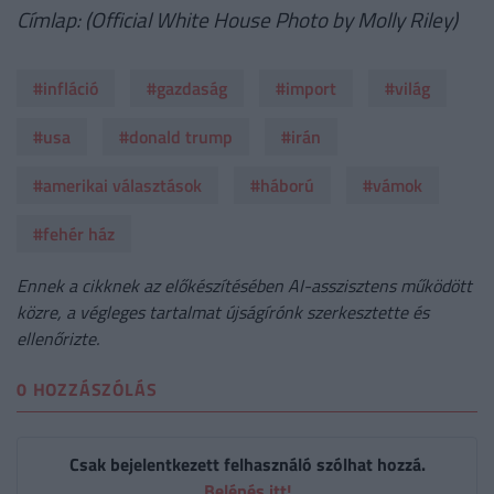
Címlap: (Official White House Photo by Molly Riley)
#infláció
#gazdaság
#import
#világ
#usa
#donald trump
#irán
#amerikai választások
#háború
#vámok
#fehér ház
Ennek a cikknek az előkészítésében AI-asszisztens működött
közre, a végleges tartalmat újságírónk szerkesztette és
ellenőrizte.
0 HOZZÁSZÓLÁS
Csak bejelentkezett felhasználó szólhat hozzá.
Belépés itt!