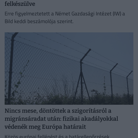
felkészülve
Erre figyelmeztetett a Német Gazdasági Intézet (IW) a
Bild keddi beszámolója szerint.
Nincs mese, döntöttek a szigorításról a
migránsáradat után: fizikai akadályokkal
védenék meg Európa határait
Közös európai fellépést és a határellenőrzések