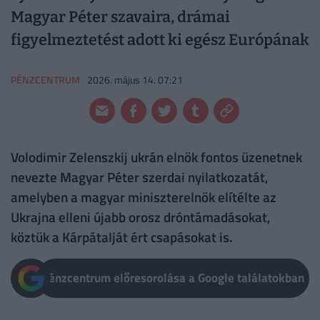
Magyar Péter szavaira, drámai
figyelmeztetést adott ki egész Európának
PÉNZCENTRUM
2026. május 14. 07:21
Volodimir Zelenszkij ukrán elnök fontos üzenetnek
nevezte Magyar Péter szerdai nyilatkozatát,
amelyben a magyar miniszterelnök elítélte az
Ukrajna elleni újabb orosz dróntámadásokat,
köztük a Kárpátalját ért csapásokat is.
Pénzcentrum előresorolása a Google találatokban