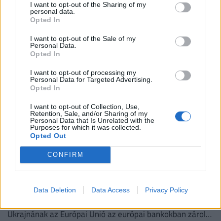
A műholdfelvételeken drámai módon összezsugorodott
I want to opt-out of the Sharing of my
personal data.
folyómedrek látszanak a kiszáradt tájban, ahol a
Opted In
visszahúzódó víz hatalmas partszakaszokat és eddig
I want to opt-out of the Sale of my
felszín alatti homokpadokat tárt fel.
Personal Data.
Opted In
I want to opt-out of processing my
Personal Data for Targeted Advertising.
Opted In
I want to opt-out of Collection, Use,
Retention, Sale, and/or Sharing of my
Personal Data that Is Unrelated with the
Purposes for which it was collected.
Opted Out
CONFIRM
Rendkívüli döntés az Unióban: elképesztő
milliárdokat utaltak ki a zárolt orosz
vagyonból
Data Deletion
Data Access
Privacy Policy
Újabb, 1,4 milliárd eurós támogatást juttatott el
Ukrajnának az Európai Unió az európai bankokban zárolt