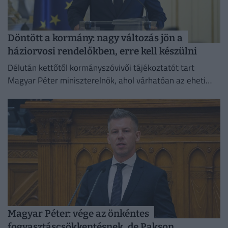
Döntött a kormány: nagy változás jön a
háziorvosi rendelőkben, erre kell készülni
Délután kettőtől kormányszóvivői tájékoztatót tart
Magyar Péter miniszterelnök, ahol várhatóan az eheti
kormányülés döntései és az energiaválság alakulása
kerül a fókuszba.
Magyar Péter: vége az önkéntes
fogyasztáscsökkentésnek, de Pakson