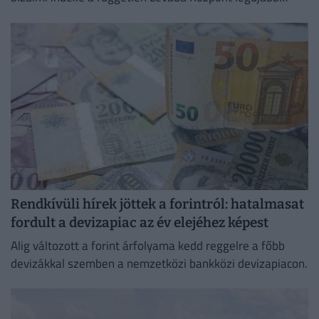
felmérése szerint
Rendkívüli hírek jöttek a forintról: hatalmasat
fordult a devizapiac az év elejéhez képest
Alig változott a forint árfolyama kedd reggelre a főbb
devizákkal szemben a nemzetközi bankközi devizapiacon.