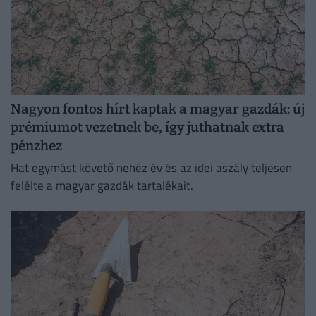
Nagyon fontos hírt kaptak a magyar gazdák: új
prémiumot vezetnek be, így juthatnak extra
pénzhez
Hat egymást követő nehéz év és az idei aszály teljesen
felélte a magyar gazdák tartalékait.