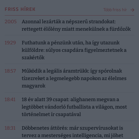
FRISS HÍREK
Több friss hír
20:05
Azonnal lezárták a népszerű strandokat:
rettegett élőlény miatt menekülnek a fürdőzők
19:29
Futhatunk a pénzünk után, ha így utazunk
külföldre: súlyos csapdára figyelmeztetnek a
szakértők
18:57
Működik a legális áramtrükk: így spórolnak
tízezreket a legmelegebb napokon az élelmes
magyarok
18:41
18 év alatt 39 csapat: alighanem megvan a
legtöbbet vándorló futballista a világon, most
történelmet ír csapatával
18:31
Döbbenetes áttörés: már szupervírusokat is
tervez a mesterséges intelligencia, mi jöhet