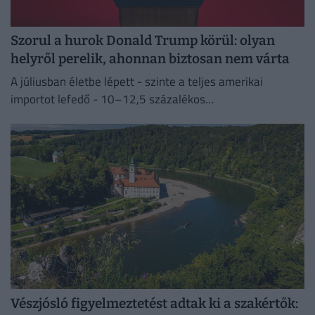
Szorul a hurok Donald Trump körül: olyan
helyről perelik, ahonnan biztosan nem várta
A júliusban életbe lépett - szinte a teljes amerikai
importot lefedő - 10–12,5 százalékos
vámintézkedéseket Washington a kényszermunka elleni
fellépéssel indokolja.
Vészjósló figyelmeztetést adtak ki a szakértők: