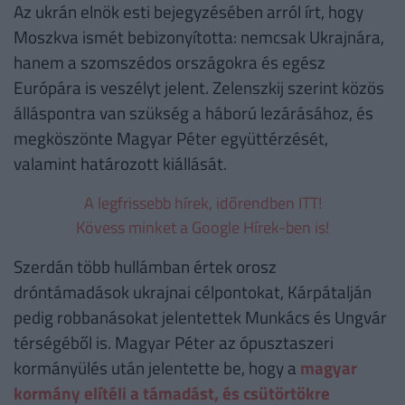
Az ukrán elnök esti bejegyzésében arról írt, hogy
Moszkva ismét bebizonyította: nemcsak Ukrajnára,
hanem a szomszédos országokra és egész
Európára is veszélyt jelent. Zelenszkij szerint közös
álláspontra van szükség a háború lezárásához, és
megköszönte Magyar Péter együttérzését,
valamint határozott kiállását.
A legfrissebb hírek, időrendben ITT!
Kövess minket a Google Hírek-ben is!
Szerdán több hullámban értek orosz
dróntámadások ukrajnai célpontokat, Kárpátalján
pedig robbanásokat jelentettek Munkács és Ungvár
térségéből is. Magyar Péter az ópusztaszeri
kormányülés után jelentette be, hogy a
magyar
kormány elítéli a támadást, és csütörtökre