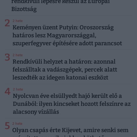
rendkívüli lépésre készül az Európai
Bizottság
2
2 hete
Keményen üzent Putyin: Oroszország
határos lesz Magyarországgal,
szuperfegyver építésére adott parancsot
3
2 hete
Rendkívüli helyzet a határon: azonnal
felszálltak a vadászgépek, percek alatt
leszedték az idegen katonai eszközt
4
2 hete
Nyolcvan éve elsüllyedt hajó került elő a
Dunából: ilyen kincseket hozott felszínre az
alacsony vízállás
5
2 hete
Olyan csapás érte Kijevet, amire senki sem