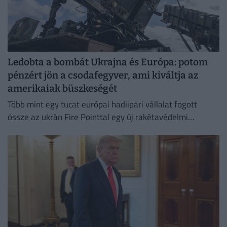
Ledobta a bombát Ukrajna és Európa: potom
pénzért jön a csodafegyver, ami kiváltja az
amerikaiak büszkeségét
Több mint egy tucat európai hadiipari vállalat fogott
össze az ukrán Fire Pointtal egy új rakétavédelmi
rendszer kifejlesztésére.