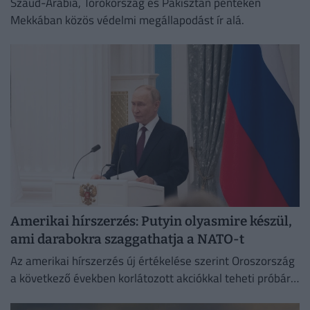
Szaúd-Arábia, Törökország és Pakisztán pénteken
Mekkában közös védelmi megállapodást ír alá.
Amerikai hírszerzés: Putyin olyasmire készül,
ami darabokra szaggathatja a NATO-t
Az amerikai hírszerzés új értékelése szerint Oroszország
a következő években korlátozott akciókkal teheti próbára
a NATO reagálóképességét.