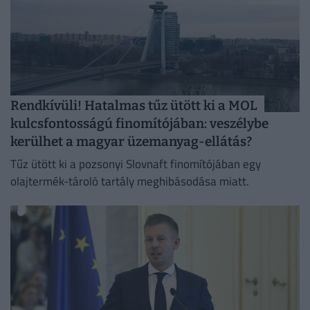
Rendkívüli! Hatalmas tűz ütött ki a MOL
kulcsfontosságú finomítójában: veszélybe
kerülhet a magyar üzemanyag-ellátás?
Tűz ütött ki a pozsonyi Slovnaft finomítójában egy
olajtermék-tároló tartály meghibásodása miatt.