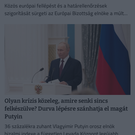
Közös európai fellépést és a határellenőrzések
szigorítását sürgeti az Európai Bizottság elnöke a múlt
heti ceutai migrációs válság nyomán.
Olyan krízis közeleg, amire senki sincs
felkészülve? Durva lépésre szánhatja el magát
Putyin
36 százalékra zuhant Vlagyimir Putyin orosz elnök
bizalmi indexe a független Levada Központ legújabb