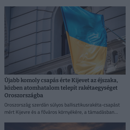
orosz vagyon hozamából.
Újabb komoly csapás érte Kijevet az éjszaka,
közben atomhatalom telepít rakétaegységet
Oroszországba
Oroszország szerdán súlyos ballisztikusrakéta-csapást
mért Kijevre és a főváros környékére, a támadásban
legalább 17 ember életét vesztette.