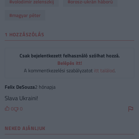
#volodimir zelenszkij
#orosz-ukrán háború
#magyar péter
1 HOZZÁSZÓLÁS
Csak bejelentkezett felhasználó szólhat hozzá.
Belépés itt!
A kommentkezelési szabályzatot
itt találod
.
Felix DeSouza
2 hónapja
Slava Ukraini!
0
0
NEKED AJÁNLJUK