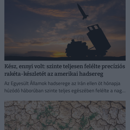
Kész, ennyi volt: szinte teljesen felélte precíziós
rakéta-készletét az amerikai hadsereg
Az Egyesült Államok hadserege az Irán ellen öt hónapja
húzódó háborúban szinte teljes egészében felélte a nagy
hatótávolságú precíziós rakétáinak globális készletét.