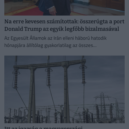
Na erre kevesen számítottak: összerúgta a port
Donald Trump az egyik legfőbb bizalmasával
Az Egyesült Államok az Irán elleni háború hatodik
hónapjára állítólag gyakorlatilag az összes
rakétakészletét felhasználta.
Itt az igazság a magyarországi