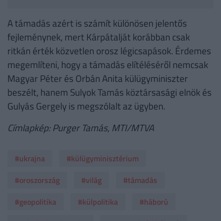
A támadás azért is számít különösen jelentős
fejleménynek, mert Kárpátalját korábban csak
ritkán érték közvetlen orosz légicsapások. Érdemes
megemlíteni, hogy a támadás elítéléséről nemcsak
Magyar Péter és Orbán Anita külügyminiszter
beszélt, hanem Sulyok Tamás köztársasági elnök és
Gulyás Gergely is megszólalt az ügyben.
Címlapkép: Purger Tamás, MTI/MTVA
#ukrajna
#külügyminisztérium
#oroszország
#világ
#támadás
#geopolitika
#külpolitika
#háború