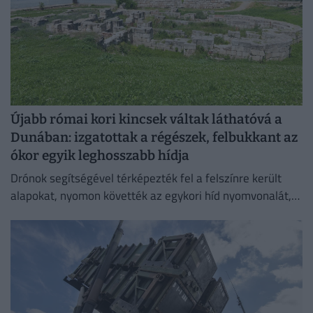
Újabb római kori kincsek váltak láthatóvá a
Dunában: izgatottak a régészek, felbukkant az
ókor egyik leghosszabb hídja
Drónok segítségével térképezték fel a felszínre került
alapokat, nyomon követték az egykori híd nyomvonalát,
és felmérték a szerkezeti elemek állapotát.