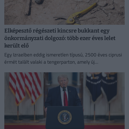
Elképesztő régészeti kincsre bukkant egy
önkormányzati dolgozó: több ezer éves lelet
került elő
Egy Izraelben eddig ismeretlen típusú, 2500 éves ciprusi
érmét talált valaki a tengerparton, amely új
információkkal szolgálhat a perzsa kori földközi-tengeri
kereskedelemről.