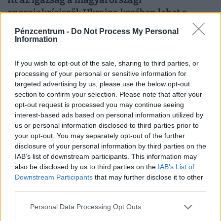
energiakrízisről: Ukrajna kezében lehet a
sorsunk - ezen áll vagy bukik az áramellátás
Pénzcentrum -
Do Not Process My Personal
Information
A hiányzó energia jelentős része meglepő módon
Ukrajnából érkezik.
If you wish to opt-out of the sale, sharing to third parties, or
processing of your personal or sensitive information for
targeted advertising by us, please use the below opt-out
section to confirm your selection. Please note that after your
opt-out request is processed you may continue seeing
interest-based ads based on personal information utilized by
us or personal information disclosed to third parties prior to
your opt-out. You may separately opt-out of the further
disclosure of your personal information by third parties on the
IAB’s list of downstream participants. This information may
also be disclosed by us to third parties on the
IAB’s List of
Downstream Participants
that may further disclose it to other
third parties.
Ez tényleg még a Holdról is látszik: brutális,
Personal Data Processing Opt Outs
ami Európa folyóival történt