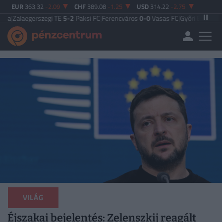
EUR
363.32
-2.09
CHF
389.08
-1.25
USD
314.22
-2.75
rszegi TE
5-2
Paksi FC
|
Ferencváros
0-0
Vasas FC
|
Győri ETO FC
4-0
Nyíregyh
VILÁG
Éjszakai bejelentés: Zelenszkij reagált