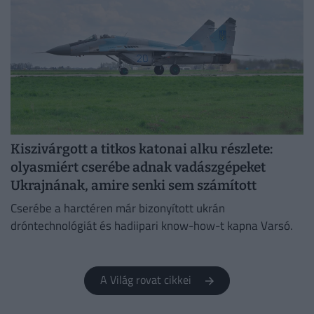
Kiszivárgott a titkos katonai alku részlete:
olyasmiért cserébe adnak vadászgépeket
Ukrajnának, amire senki sem számított
Cserébe a harctéren már bizonyított ukrán
dróntechnológiát és hadiipari know-how-t kapna Varsó.
A Világ rovat cikkei