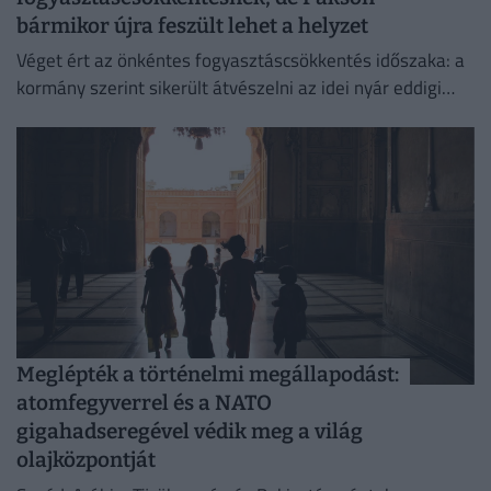
bármikor újra feszült lehet a helyzet
Véget ért az önkéntes fogyasztáscsökkentés időszaka: a
kormány szerint sikerült átvészelni az idei nyár eddigi
legkritikusabb napjait.
Meglépték a történelmi megállapodást:
atomfegyverrel és a NATO
gigahadseregével védik meg a világ
olajközpontját