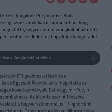
tette ki Vlagyimir Putyin orosz elnök
rszág azon szándékával kapcsolatban, hogy
t hangoztatta, hogy ez a téma megkülönböztetett
ppen azután kezdődött el, hogy Kijev hangot adott
lása a Google találatokban
gyértelmű" figyelmeztetésén és a
l és az Egyesült Államokkal is megvitatta az
séges következményeit. Ezt Vlagyimir Putyin
n szombat este. Az államfő szerint Moszkva
avaslatát a fegyverszünet május 11-ig történő
erősítette: Oroszország készen állt arra, hogy