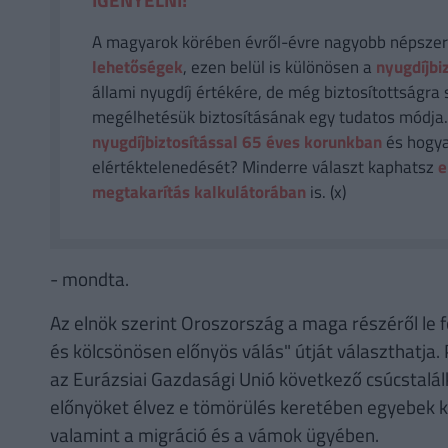
A magyarok körében évről-évre nagyobb népsze
lehetőségek
, ezen belül is különösen a
nyugdíjbi
állami nyugdíj értékére, de még biztosítottságra 
megélhetésük biztosításának egy tudatos módja
nyugdíjbiztosítással 65 éves korunkban
és hogya
elértéktelenedését? Minderre választ kaphatsz
e
megtakarítás kalkulátorában
is. (x)
- mondta.
Az elnök szerint Oroszország a maga részéről le f
és kölcsönösen előnyös válás" útját választhatja.
az Eurázsiai Gazdasági Unió következő csúcstalál
előnyöket élvez e tömörülés keretében egyebek 
valamint a migráció és a vámok ügyében.