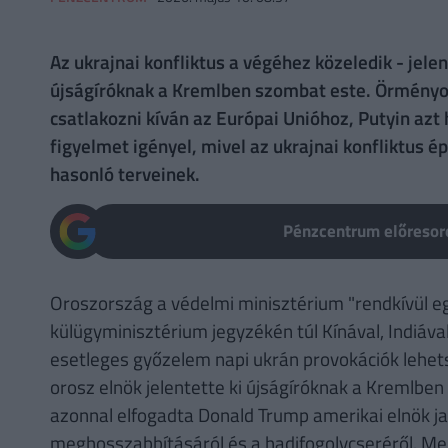
Az ukrajnai konfliktus a végéhez közeledik - jelen
újságíróknak a Kremlben szombat este. Örményo
csatlakozni kíván az Európai Unióhoz, Putyin az
figyelmet igényel, mivel az ukrajnai konfliktus é
hasonló terveinek.
Pénzcentrum előresoro
Oroszország a védelmi minisztérium "rendkívül e
külügyminisztérium jegyzékén túl Kínával, Indiáva
esetleges győzelem napi ukrán provokációk lehet
orosz elnök jelentette ki újságíróknak a Kremlbe
azonnal elfogadta Donald Trump amerikai elnök j
meghosszabbításáról és a hadifogolycseréről. Meg