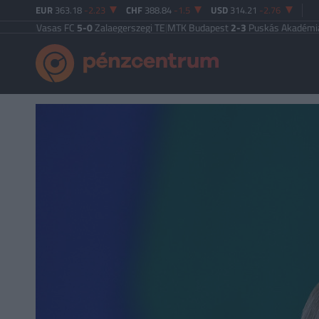
EUR
363.18
-2.23
CHF
388.84
-1.5
USD
314.21
-2.76
C
|
Vasas FC
5-0
Zalaegerszegi TE
|
MTK Budapest
2-3
Puskás Akadémia
|
Zalaeg