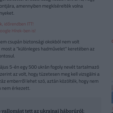
ontjára, amennyiben megkísérelték volna
nyeket.
ek, időrendben ITT!
oogle Hírek-ben is!
nem csupán biztonsági okokból nem volt
m most a "különleges hadművelet" keretében az
ntosul.
május 5-én egy 500 ukrán fogoly nevét tartalmazó
szerint az volt, hogy tüzetesen meg kell vizsgálni a
záz emberről lehet szó, aztán közölték, hogy nem
n nem érkezett.
2
 vallomást tett az ukrajnai háborúról: