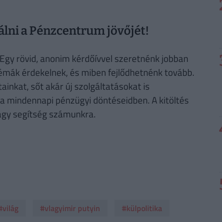
álni a Pénzcentrum jövőjét!
Egy rövid, anonim kérdőívvel szeretnénk jobban
témák érdekelnek, és miben fejlődhetnénk tovább.
ainkat, sőt akár új szolgáltatásokat is
 mindennapi pénzügyi döntéseidben. A kitöltés
agy segítség számunkra.
#világ
#vlagyimir putyin
#külpolitika