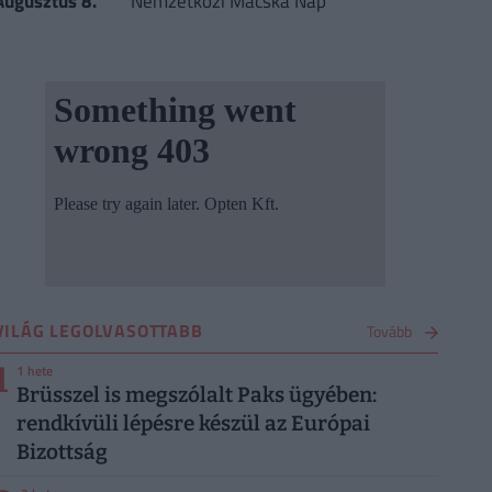
Augusztus 8.
Nemzetközi Macska Nap
VILÁG LEGOLVASOTTABB
Tovább
1
1 hete
Brüsszel is megszólalt Paks ügyében:
rendkívüli lépésre készül az Európai
Bizottság