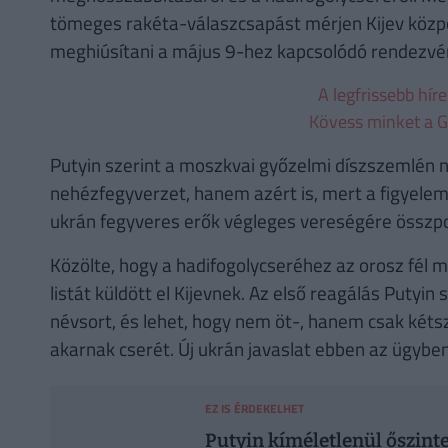
tömeges rakéta-válaszcsapást mérjen Kijev közp
meghiúsítani a május 9-hez kapcsolódó rendezvé
A legfrissebb hír
Kövess minket a G
Putyin szerint a moszkvai győzelmi díszszemlén 
nehézfegyverzet, hanem azért is, mert a figyele
ukrán fegyveres erők végleges vereségére összpo
Közölte, hogy a hadifogolycseréhez az orosz fél 
listát küldött el Kijevnek. Az első reagálás Putyin 
névsort, és lehet, hogy nem öt-, hanem csak kéts
akarnak cserét. Új ukrán javaslat ebben az ügybe
EZ IS ÉRDEKELHET
Putyin kíméletlenül őszinte