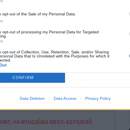
In
ek
2
o opt-out of the Sale of my Personal Data.
ogy csatlakozni kíván az Európai Unióhoz,
In
böztetett figyelmet igényel, mivel az ukrajnai
to opt-out of processing my Personal Data for Targeted
v hangot adott hasonló terveinek
. Hangsúlyozta:
ing.
In
y az EU vagy az Eurázsiai Gazdasági Unió
o opt-out of Collection, Use, Retention, Sale, and/or Sharing
ersonal Data that Is Unrelated with the Purposes for which it
lected.
Out
lgárokkal és velünk, mint fő
nne a helyes, ha mielőbb döntést
CONFIRM
nának. Ez nem a mi dolgunk, de
Data Deletion
Data Access
Privacy Policy
RINT, HA NYUGDÍJBA MEGY: EGYSZERŰ