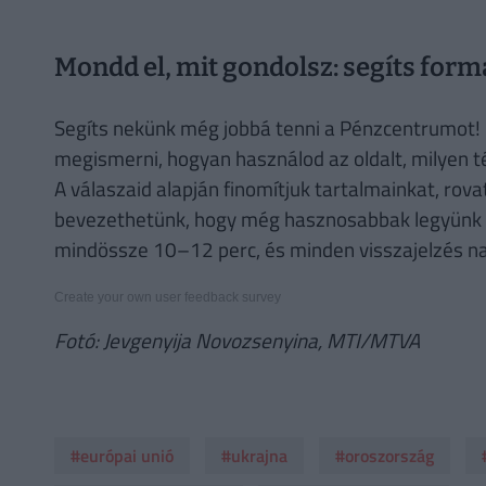
Mondd el, mit gondolsz: segíts form
Segíts nekünk még jobbá tenni a Pénzcentrumot! 
megismerni, hogyan használod az oldalt, milyen 
A válaszaid alapján finomítjuk tartalmainkat, rovat
bevezethetünk, hogy még hasznosabbak legyünk a
mindössze 10–12 perc, és minden visszajelzés n
Create your own user feedback survey
Fotó: Jevgenyija Novozsenyina, MTI/MTVA
#európai unió
#ukrajna
#oroszország