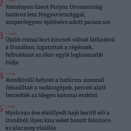
2
2 hete
Keményen üzent Putyin: Oroszország
határos lesz Magyarországgal,
szuperfegyver építésére adott parancsot
3
1 napja
Újabb római kori kincsek váltak láthatóvá
a Dunában: izgatottak a régészek,
felbukkant az ókor egyik leghosszabb
hídja
4
2 hete
Rendkívüli helyzet a határon: azonnal
felszálltak a vadászgépek, percek alatt
leszedték az idegen katonai eszközt
5
2 hete
Nyolcvan éve elsüllyedt hajó került elő a
Dunából: ilyen kincseket hozott felszínre
az alacsony vízállás