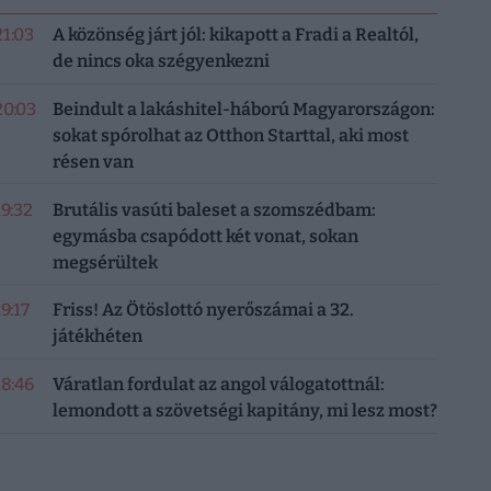
21:03
A közönség járt jól: kikapott a Fradi a Realtól,
de nincs oka szégyenkezni
20:03
Beindult a lakáshitel-háború Magyarországon:
sokat spórolhat az Otthon Starttal, aki most
résen van
19:32
Brutális vasúti baleset a szomszédbam:
egymásba csapódott két vonat, sokan
megsérültek
19:17
Friss! Az Ötöslottó nyerőszámai a 32.
játékhéten
18:46
Váratlan fordulat az angol válogatottnál:
lemondott a szövetségi kapitány, mi lesz most?