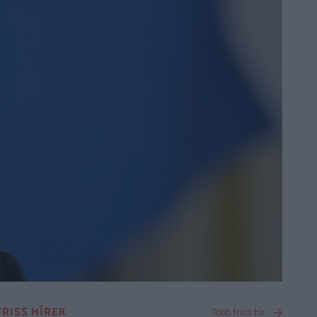
FRISS HÍREK
Több friss hír