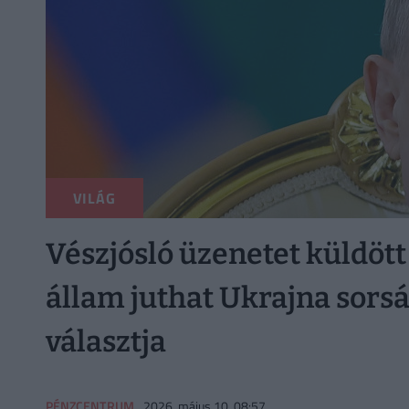
VILÁG
Vészjósló üzenetet küldött
állam juthat Ukrajna sorsá
választja
PÉNZCENTRUM
2026. május 10. 08:57