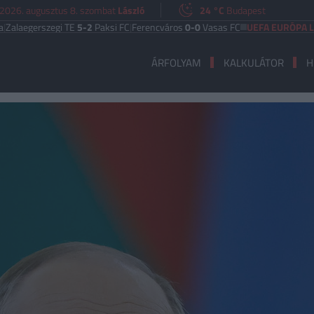
2026. augusztus 8. szombat
László
24 °C
Budapest
erszegi TE
5-2
Paksi FC
|
Ferencváros
0-0
Vasas FC
UEFA EURÓPA LIGA
Ben
ÁRFOLYAM
KALKULÁTOR
H