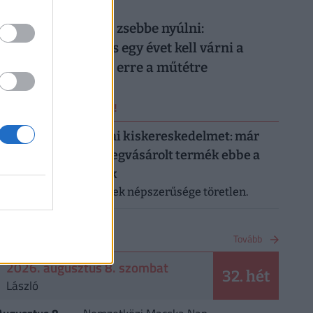
026. augusztus 8.
Nem elég mélyen a zsebbe nyúlni:
magánellátásban is egy évet kell várni a
magyar férfiaknak erre a műtétre
ERRŐL NE MARADJ LE!
Letarolták az európai kiskereskedelmet: már
minden második megvásárolt termék ebbe a
kategóriába tartozik
A saját márkás termékek népszerűsége töretlen.
NAPTÁR
Tovább
2026. augusztus 8. szombat
32. hét
László