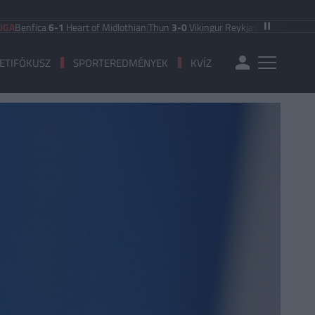
fica
6-1
Heart of Midlothian
|
Thun
3-0
Vikingur Reykjavik
|
PAOK Saloniki
0-1
A
ETIFÓKUSZ
SPORTEREDMÉNYEK
KVÍZ