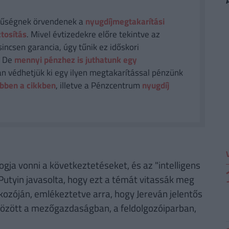
rűségnek örvendenek a
nyugdíjmegtakarítási
ztosítás
. Mivel évtizedekre előre tekintve az
sincsen garancia, úgy tűnik ez időskori
. De
mennyi pénzhez is juthatunk egy
n védhetjük ki egy ilyen megtakarítással pénzünk
bben a cikkben
, illetve a Pénzcentrum
nyugdíj
ogja vonni a következtetéseket, és az "intelligens
 Putyin javasolta, hogy ezt a témát vitassák meg
kozóján, emlékeztetve arra, hogy Jereván jelentős
között a mezőgazdaságban, a feldolgozóiparban,