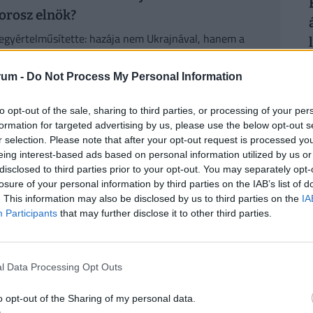
orosz elnök?
 egyértelműsítette: hazája nem Ukrajnával, hanem a
, és nem fognak meghátrálni.
2
rum -
Do Not Process My Personal Information
vottjainak bátorságát, mert úgy érkeztek
to opt-out of the sale, sharing to third parties, or processing of your per
lhangzott fenyegetésről tudtak, de arról nem,
formation for targeted advertising by us, please use the below opt-out s
r selection. Please note that after your opt-out request is processed y
2
eing interest-based ads based on personal information utilized by us or
ehetőségéről azt mondta, hogy ettől nem zárkózik
disclosed to third parties prior to your opt-out. You may separately opt-
losure of your personal information by third parties on the IAB’s list of
s találkozót akar, utazzon el Moszkvába.
. This information may also be disclosed by us to third parties on the
IA
 egy ilyen találkozónak a végpontot kell
Participants
that may further disclose it to other third parties.
élekedett, hogy
az ukrajnai konfliktus a végéhez
2
l Data Processing Opt Outs
 konfliktus azután kezdődött, hogy
o opt-out of the Sharing of my personal data.