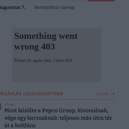
Augusztus 7.
Nemzetközi sörnap
VÁSÁRLÁS LEGOLVASOTTABB
Tovább
1
4 hete
Most közölte a Pepco Group, kivonulnak,
vége egy korszaknak: teljesen más útra tér
át a boltlánc