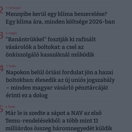
2
1 hónapja
Mennyibe kerül egy klíma beszerelése?
Egy klíma ára, minden költsége 2026-ban
3
4 napja
"Banántrükkel" fosztják ki rafinált
vásárolók a boltokat: a csel az
önkiszolgáló kasszáknál működik
4
1 hete
Napokon belül óriási fordulat jön a hazai
boltokban: élesedik az új uniós jogszabály
– minden magyar vásárló pénztárcáját
érinti ez a dolog
5
4 hete
Már le is szedte a sápot a NAV az első
Temu-rendelésekből: a több mint 11
milliárdos összeg háromnegyedét küldik