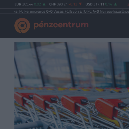
EUR
365.44
0.02
CHF
390.21
-0.13
USD
317.11
0.14
i FC
|
Ferencváros
0-0
Vasas FC
|
Győri ETO FC
4-0
Nyíregyháza
|
Újpest FC
4-2