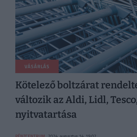
VÁSÁRLÁS
Kötelező boltzárat rendel
változik az Aldi, Lidl, Tes
nyitvatartása
PÉNZCENTRUM
2024. augusztus 14. 19:02