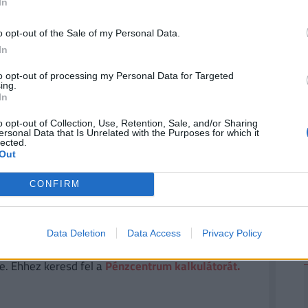
In
z augusztus 20-i hosszú hétvégén
2
o opt-out of the Sale of my Personal Data.
In
baton, vasárnap és, mint közölték, hétfőn is az
to opt-out of processing my Personal Data for Targeted
k, augusztus 20-án, kedden az üzletek zárva
ing.
In
tvatartási rendben várják a vásárlókat.
o opt-out of Collection, Use, Retention, Sale, and/or Sharing
ersonal Data that Is Unrelated with the Purposes for which it
lected.
ÉNZED? VAN OLCSÓ MEGOLDÁS!
Out
a
30 000 000 forintot 20 éves futamidőre már
CONFIRM
törlesztővel fel lehet venni
a
K&H Banknál.
De
k ajánlata sem:
az UniCredit Banknál 6,78%, az
 a MagNet Banknál 7,02%.
Érdemes még megnézni
Data Deletion
Data Access
Privacy Policy
és egyedi kalkulációt végezni, saját preferenciáink
e. Ehhez keresd fel a
Pénzcentrum kalkulátorát.