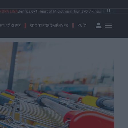
A
Benfica
6-1
Heart of Midlothian
|
Thun
3-0
Vikingur Reykjavik
|
PAOK Salonik
ETIFÓKUSZ
SPORTEREDMÉNYEK
KVÍZ