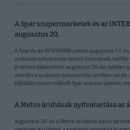
A Spar szupermarketek és az INTER
augusztus 20.
A Spar és az INTERSPAR üzletei augusztus 17. és 
szokásos nyitvatartás szerint üzemelnek, hétfőn e
érdemes tájékozódni, augusztus 20-án, kedden az
szerdán a szokásos nyitvatartási rendben várják a
töltőállomásain működő Spar express üzletek, me
A Metro áruházak nyitvatartása az 
Augusztus 20-án a Metro áruházak zárva tartanak
vasárnap az üzletek a szokásos nyitvatartás szer