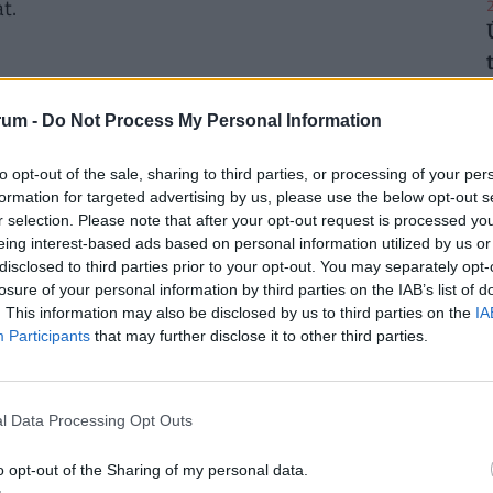
t.
2
rum -
Do Not Process My Personal Information
2
mbaton, vasárnap és hétfőn az üzletek a szokásos
to opt-out of the sale, sharing to third parties, or processing of your per
, kedden az üzletek zárva lesznek. Augusztus 21-
formation for targeted advertising by us, please use the below opt-out s
ák a vásárlókat.
r selection. Please note that after your opt-out request is processed y
eing interest-based ads based on personal information utilized by us or
disclosed to third parties prior to your opt-out. You may separately opt-
2
losure of your personal information by third parties on the IAB’s list of
2024-ben augusztus 20-án
. This information may also be disclosed by us to third parties on the
IA
Participants
that may further disclose it to other third parties.
zombaton, vasárnap az üzletek a szokásos
tvégi nyitvatartási rend lehet, erről érdemes
2
 zárva lesznek. Augusztus 21-én, szerdán a
l Data Processing Opt Outs
t.
o opt-out of the Sharing of my personal data.