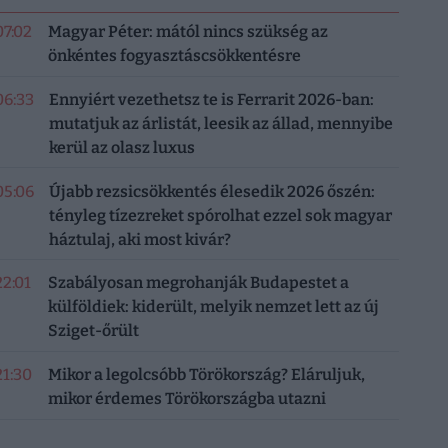
07:02
Magyar Péter: mától nincs szükség az
önkéntes fogyasztáscsökkentésre
06:33
Ennyiért vezethetsz te is Ferrarit 2026-ban:
mutatjuk az árlistát, leesik az állad, mennyibe
kerül az olasz luxus
05:06
Újabb rezsicsökkentés élesedik 2026 őszén:
tényleg tízezreket spórolhat ezzel sok magyar
háztulaj, aki most kivár?
22:01
Szabályosan megrohanják Budapestet a
külföldiek: kiderült, melyik nemzet lett az új
Sziget-őrült
21:30
Mikor a legolcsóbb Törökország? Eláruljuk,
mikor érdemes Törökországba utazni