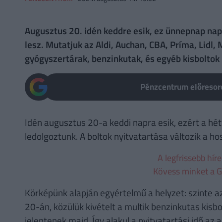
Augusztus 20. idén keddre esik, ez ünnepnap nap lé
lesz. Mutatjuk az Aldi, Auchan, CBA, Príma, Lidl, M
gyógyszertárak, benzinkutak, és egyéb kisboltok h
Pénzcentrum előresoro
Idén augusztus 20-a keddi napra esik, ezért a h
ledolgoztunk. A boltok nyitvatartása változik a h
A legfrissebb hír
Kövess minket a G
Körképünk alapján egyértelmű a helyzet: szinte a
20-án, közülük kivételt a multik benzinkutas kisbol
jelentenek majd. Így alakul a nyitvatartási idő az a