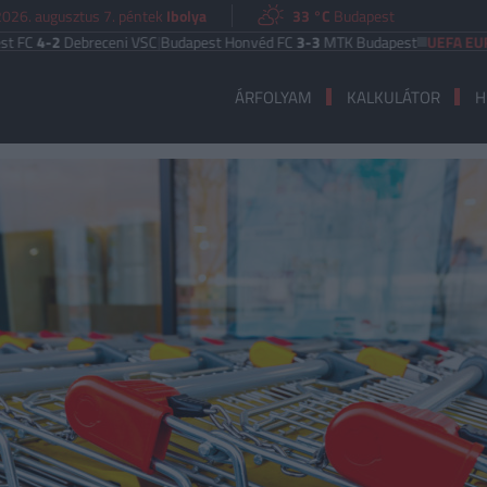
2026. augusztus 7. péntek
Ibolya
33 °C
Budapest
Debreceni VSC
|
Budapest Honvéd FC
3-3
MTK Budapest
UEFA EURÓPA LIG
ÁRFOLYAM
KALKULÁTOR
H