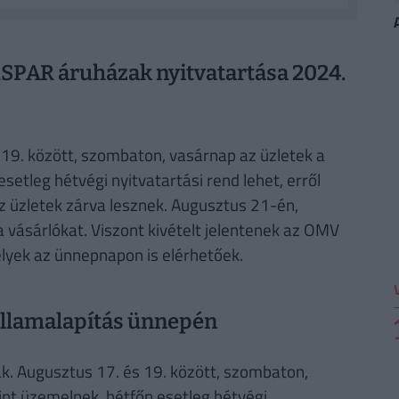
SPAR áruházak nyitvatartása 2024.
19. között, szombaton, vasárnap az üzletek a
setleg hétvégi nyitvatartási rend lehet, erről
 üzletek zárva lesznek. Augusztus 21-én,
 vásárlókat. Viszont kivételt jelentenek az OMV
lyek az ünnepnapon is elérhetőek.
államalapítás ünnepén
. Augusztus 17. és 19. között, szombaton,
int üzemelnek, hétfőn esetleg hétvégi