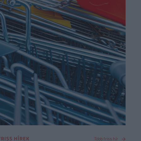
FRISS HÍREK
Több friss hír