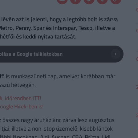
vén azt is jelenti, hogy a legtöbb bolt is zárva
etro, Penny, Spar és Interspar, Tesco, illetve a
étfői és keddi nyitva tartását.
lása a Google találatokban
étfő is munkaszüneti nap, amelyet korábban már
osszú hétvégén.
ek, időrendben ITT!
oogle Hírek-ben is!
z összes nagy áruházlánc zárva lesz augusztus
tjai, illetve a non-stop üzemelő, kisebb láncok
lábbi láncokban: Aldi, Auchan, CBA, Príma, Lidl,