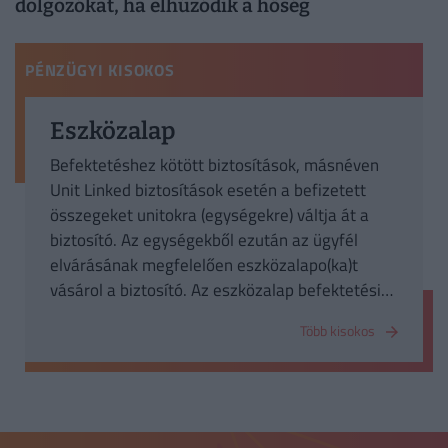
dolgozókat, ha elhúzódik a hőség
PÉNZÜGYI KISOKOS
Eszközalap
Befektetéshez kötött biztosítások, másnéven
Unit Linked biztosítások esetén a befizetett
összegeket unitokra (egységekre) váltja át a
biztosító. Az egységekből ezután az ügyfél
elvárásának megfelelően eszközalapo(ka)t
vásárol a biztosító. Az eszközalap befektetési
politikájáról a biztosító tájékoztatja az
Több kisokos
ügyfeleit.