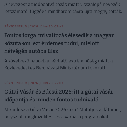
A nevezést az időpontváltozás miatt visszalépő nevezők
létszámától függően mindhárom távra újra megnyitották.
PÉNZCENTRUM
| 2026. július 30. 07:42
Fontos forgalmi változás élesedik a magyar
közutakon: ezt érdemes tudni, mielőtt
hétvégén autóba ülsz
A következő napokban várható extrém hőség miatt a
Közlekedési és Beruházási Minisztérium fokozott
óvatosságra kér minden közlekedőt.
PÉNZCENTRUM
| 2026. július 29. 22:03
Gútai Vásár és Búcsú 2026: itt a gútai vásár
időpontja és minden fontos tudnivaló
Mikor lesz a Gútai Vásár 2026-ban? Mutatjuk a dátumot,
helyszínt, megközelítést és a várható programokat.