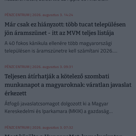
okoseszközöket.
PÉNZCENTRUM
| 2026. augusztus 3. 14:24
Már csak ez hiányzott: több tucat településen
jön áramszünet - itt az MVM teljes listája
A 40 fokos kánikula ellenére több magyarországi
településen is áramszünetre kell számítani 2026.
augusztus 3-án.
PÉNZCENTRUM
| 2026. augusztus 3. 09:31
Teljesen átírhatják a kötelező szombati
munkanapot a magyaroknak: váratlan javaslat
érkezett
Átfogó javaslatcsomagot dolgozott ki a Magyar
Kereskedelmi és Iparkamara (MKIK) a gazdaság
működőképességének megőrzése és az energiaválság
kezelése érdekében.
PÉNZCENTRUM
| 2026. augusztus 3. 07:32