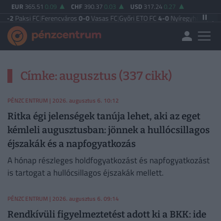
EUR
365.51
0.09
CHF
390.37
0.03
USD
317.24
0.27
2
Paksi FC
|
Ferencváros
0-0
Vasas FC
|
Győri ETO FC
4-0
Nyíregyháza
|
Újpest 
Címke: augusztus (337 cikk)
PÉNZCENTRUM
| 2026. augusztus 6. 10:12
Ritka égi jelenségek tanúja lehet, aki az eget
kémleli augusztusban: jönnek a hullócsillagos
éjszakák és a napfogyatkozás
A hónap részleges holdfogyatkozást és napfogyatkozást
is tartogat a hullócsillagos éjszakák mellett.
PÉNZCENTRUM
| 2026. augusztus 6. 09:14
Rendkívüli figyelmeztetést adott ki a BKK: ide