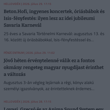
HELLOVIDÉK
| 2026. július 29. 17:15
Beton.Hofi, ingyenes koncertek, óriásbábok és
Isis-fényfestés: ilyen lesz az idei jubileumi
Savaria Karnevál
25 éves a Savaria Történelmi Karnevál: augusztus 13. és
16. között új óriásbábokkal, Isis-fényfestéssel és
izgalmas programokkal népesül be Szombathely
belvárosa.
PÉNZCENTRUM
| 2026. július 29. 11:02
Jövő héten érvénytelenné válik ez a fontos
okmány: rengeteg magyar nyugdíjast érinthet
a változás
Augusztus 3-án végleg lejárnak a régi, könyv alakú
személyi igazolványok, az érintetteknek érdemes
mielőbb gondoskodniuk az okmánycseréről.
HELLOVIDÉK
| 2026. július 28. 17:15
Lovasi, Grecsó és az Anima Sound System egy