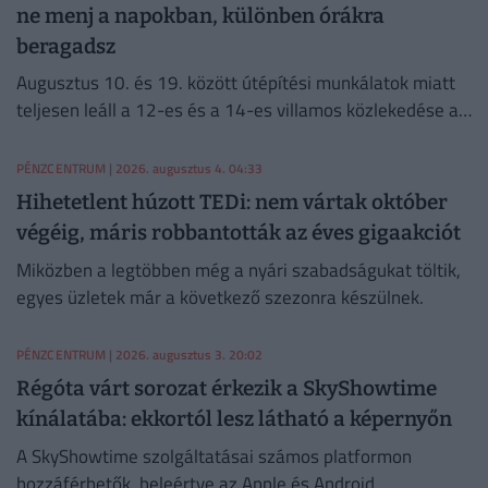
ne menj a napokban, különben órákra
beragadsz
Augusztus 10. és 19. között útépítési munkálatok miatt
teljesen leáll a 12-es és a 14-es villamos közlekedése a
fővárosban.
PÉNZCENTRUM
| 2026. augusztus 4. 04:33
Hihetetlent húzott TEDi: nem vártak október
végéig, máris robbantották az éves gigaakciót
Miközben a legtöbben még a nyári szabadságukat töltik,
egyes üzletek már a következő szezonra készülnek.
PÉNZCENTRUM
| 2026. augusztus 3. 20:02
Régóta várt sorozat érkezik a SkyShowtime
kínálatába: ekkortól lesz látható a képernyőn
A SkyShowtime szolgáltatásai számos platformon
hozzáférhetők, beleértve az Apple és Android