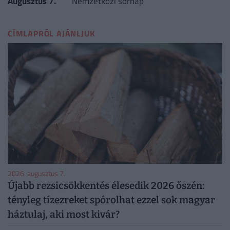
Augusztus 7.
Nemzetközi sörnap
CÍMLAPRÓL AJÁNLJUK
2026. augusztus 7.
Újabb rezsicsökkentés élesedik 2026 őszén:
tényleg tízezreket spórolhat ezzel sok magyar
háztulaj, aki most kivár?