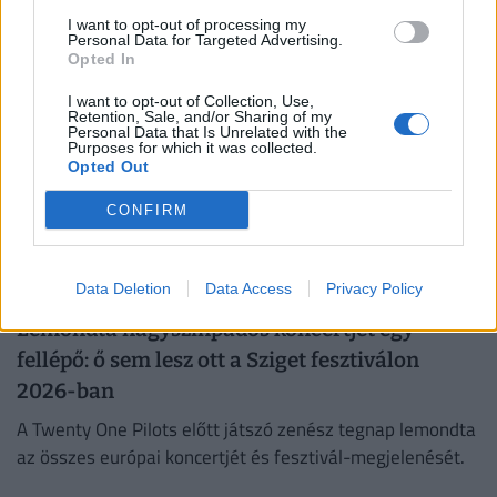
munkanapon érkezik meg az előző hónapra járó családi
I want to opt-out of processing my
pótlék.
Personal Data for Targeted Advertising.
Opted In
PÉNZCENTRUM
| 2026. július 16. 21:31
I want to opt-out of Collection, Use,
Túri vásár és ArTúr fesztivál 2026: itt a
Retention, Sale, and/or Sharing of my
Personal Data that Is Unrelated with the
Mezőtúri vásár időpontja és minden fontos
Purposes for which it was collected.
tudnivaló
Opted Out
Vásári forgatag és ArTúr Fesztivál vár Mezőtúron, itt
CONFIRM
vannak a 2026-os dátumok, helyszínek és fontos
tudnivalók.
Data Deletion
Data Access
Privacy Policy
PÉNZCENTRUM
| 2026. július 12. 09:24
Lemondta nagyszínpados koncertjét egy
fellépő: ő sem lesz ott a Sziget fesztiválon
2026-ban
A Twenty One Pilots előtt játszó zenész tegnap lemondta
az összes európai koncertjét és fesztivál-megjelenését.