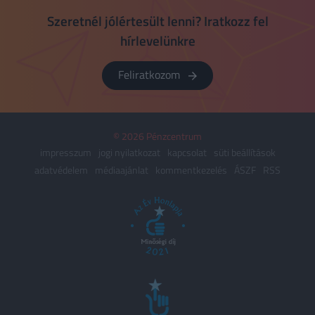
Szeretnél jólértesült lenni? Iratkozz fel
hírlevelünkre
Feliratkozom
© 2026 Pénzcentrum
impresszum
jogi nyilatkozat
kapcsolat
süti beállítások
adatvédelem
médiaajánlat
kommentkezelés
ÁSZF
RSS