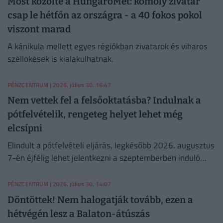
Most közölte a HungaroMet: komoly zivatar
csap le hétfőn az országra - a 40 fokos pokol
viszont marad
A kánikula mellett egyes régiókban zivatarok és viharos
széllökések is kialakulhatnak.
PÉNZCENTRUM
| 2026. július 30. 16:47
Nem vettek fel a felsőoktatásba? Indulnak a
pótfelvételik, rengeteg helyet lehet még
elcsípni
Elindult a pótfelvételi eljárás, legkésőbb 2026. augusztus
7-én éjfélig lehet jelentkezni a szeptemberben induló
felsőoktatási képzésekre.
PÉNZCENTRUM
| 2026. július 30. 14:07
Döntöttek! Nem halogatják tovább, ezen a
hétvégén lesz a Balaton-átúszás