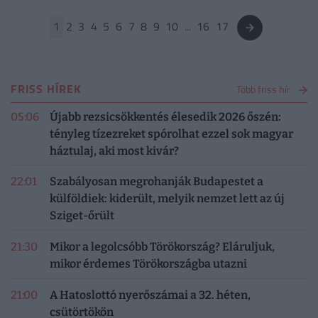
1
2
3
4
5
6
7
8
9
10
...
16
17
FRISS HÍREK
Több friss hír
05:06
Újabb rezsicsökkentés élesedik 2026 őszén:
tényleg tízezreket spórolhat ezzel sok magyar
háztulaj, aki most kivár?
22:01
Szabályosan megrohanják Budapestet a
külföldiek: kiderült, melyik nemzet lett az új
Sziget-őrült
21:30
Mikor a legolcsóbb Törökország? Eláruljuk,
mikor érdemes Törökországba utazni
21:00
A Hatoslottó nyerőszámai a 32. héten,
csütörtökön