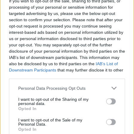
40 fokos kánikula
If you wish to opt-out of the sale, sharing to third parties, or
processing of your personal or sensitive information for
A nappali kánikula mellett az éjszakai felfrissülésre is
targeted advertising by us, please use the below opt-out
egyre kisebb az esély.
section to confirm your selection. Please note that after your
opt-out request is processed you may continue seeing
interest-based ads based on personal information utilized by
PÉNZCENTRUM
| 2026. július 23. 13:10
us or personal information disclosed to third parties prior to
Újra elhalasztották a Balaton-átúszást: ezt a
your opt-out. You may separately opt-out of the further
disclosure of your personal information by third parties on the
napot jelölték ki a pótlásra, itt a szervezők
IAB’s list of downstream participants. This information may
közleménye
also be disclosed by us to third parties on the
IAB’s List of
A várhatóan túlságosan alacsony vízhőmérséklet miatt
Downstream Participants
that may further disclose it to other
third parties.
másodszor is elhalasztották a 44. Lidl Balaton-átúszást.
Personal Data Processing Opt Outs
PÉNZCENTRUM
| 2026. július 19. 10:04
I want to opt-out of the Sharing of my
Családi pótlék utalás 2026 augusztus: kétszer
personal data.
Opted In
is utalnak augusztusban, itt vannak a
hivatalos dátumok
I want to opt-out of the Sale of my
Personal Data.
Főszabály szerint minden hónapban a második
Opted In