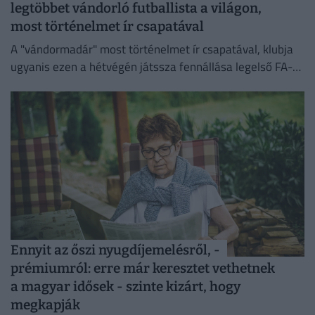
legtöbbet vándorló futballista a világon,
most történelmet ír csapatával
A "vándormadár" most történelmet ír csapatával, klubja
ugyanis ezen a hétvégén játssza fennállása legelső FA-
kupa-mérkőzését.
Ennyit az őszi nyugdíjemelésről, -
prémiumról: erre már keresztet vethetnek
a magyar idősek - szinte kizárt, hogy
megkapják