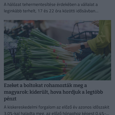
A hálózat tehermentesítése érdekében a vállalat a
leginkább terhelt, 17 és 22 óra közötti idősávban
minimalizálja az áramfogyasztását.
Ezeket a boltokat rohamozták meg a
magyarok: kiderült, hova hordjuk a legtöbb
pénzt
A kiskereskedelmi forgalom az előző év azonos időszakit
3,0%-kal haladta meg, az előző hónaphoz képest 0,4%-