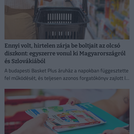
Ennyi volt, hirtelen zárja be boltjait az olcsó
diszkont: egyszerre vonul ki Magyarországról
és Szlovákiából
A budapesti Basket Plus áruház a napokban függesztette
fel működését, és teljesen azonos forgatókönyv zajlott le
Szlovákiában, Lettországban, valamint Litvániában is.