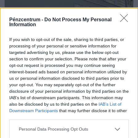
Pénzcentrum -
Do Not Process My Personal
Information
If you wish to opt-out of the sale, sharing to third parties, or
processing of your personal or sensitive information for
targeted advertising by us, please use the below opt-out
section to confirm your selection. Please note that after your
opt-out request is processed you may continue seeing
interest-based ads based on personal information utilized by
Rendkívüli döntés: az energiaválság miatt új
us or personal information disclosed to third parties prior to
nyitvatartási idő jöhet a Coop
your opt-out. You may separately opt-out of the further
élelmiszerboltokban
disclosure of your personal information by third parties on the
A Coop is csatlakozik azokhoz, akik a hőség és a
IAB’s list of downstream participants. This information may
also be disclosed by us to third parties on the
IAB’s List of
megnövekedett villamosenergia-igény miatt
Downstream Participants
that may further disclose it to other
energiatakarékossági intézkedéseket vezetnek be.
third parties.
Personal Data Processing Opt Outs