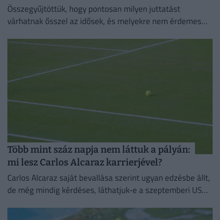
Összegyűjtöttük, hogy pontosan milyen juttatást
várhatnak ősszel az idősek, és melyekre nem érdemes
idén számítaniuk.
Több mint száz napja nem láttuk a pályán:
mi lesz Carlos Alcaraz karrierjével?
Carlos Alcaraz saját bevallása szerint ugyan edzésbe állt,
de még mindig kérdéses, láthatjuk-e a szeptemberi US
Openen.