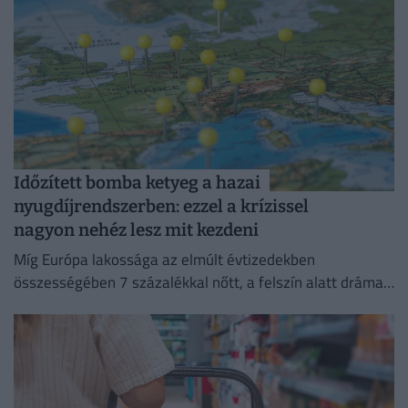
Időzített bomba ketyeg a hazai
nyugdíjrendszerben: ezzel a krízissel
nagyon nehéz lesz mit kezdeni
Míg Európa lakossága az elmúlt évtizedekben
összességében 7 százalékkal nőtt, a felszín alatt drámai
szakadék tátong a kontinens országai között.