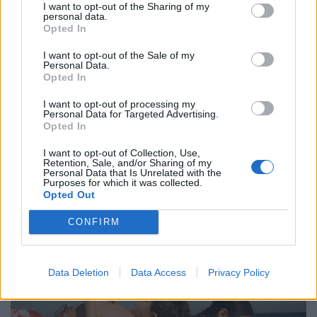
I want to opt-out of the Sharing of my
personal data.
Opted In
I want to opt-out of the Sale of my
Personal Data.
Opted In
I want to opt-out of processing my
Personal Data for Targeted Advertising.
Opted In
Visszatér a legendás Lutra album: itt lesz
kapható diszkont áron a népszerű matricás
I want to opt-out of Collection, Use,
Retention, Sale, and/or Sharing of my
gyűjtőfüzet
Personal Data that Is Unrelated with the
Purposes for which it was collected.
Hamarosan ismét a boltok polcaira kerülhet az egyik
Opted Out
legismertebb magyar matricás album, amely a
CONFIRM
kilencvenes évek elején gyerekek ezreinek szerzett
felejthetetlen élményeket.
Data Deletion
Data Access
Privacy Policy