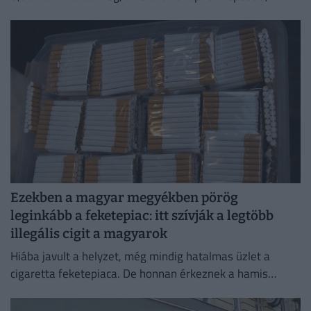
kal mérséklődött
Ezekben a magyar megyékben pörög
leginkább a feketepiac: itt szívják a legtöbb
illegális cigit a magyarok
Hiába javult a helyzet, még mindig hatalmas üzlet a
cigaretta feketepiaca. De honnan érkeznek a hamis
cigaretták Magyarországra, és hol a legnagyobb a
feketepiac?