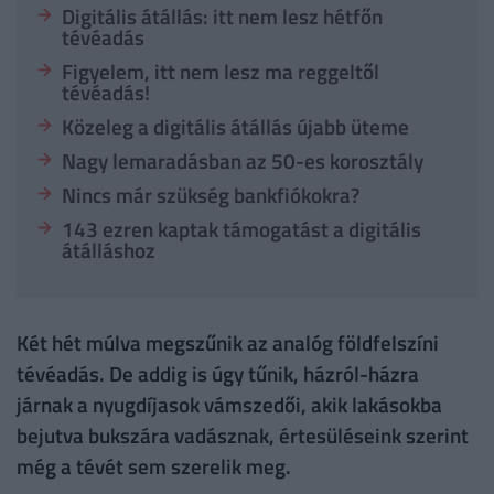
Digitális átállás: itt nem lesz hétfőn
tévéadás
Figyelem, itt nem lesz ma reggeltől
tévéadás!
Közeleg a digitális átállás újabb üteme
Nagy lemaradásban az 50-es korosztály
Nincs már szükség bankfiókokra?
143 ezren kaptak támogatást a digitális
átálláshoz
Két hét múlva megszűnik az analóg földfelszíni
tévéadás. De addig is úgy tűnik, házról-házra
járnak a nyugdíjasok vámszedői, akik lakásokba
bejutva bukszára vadásznak, értesüléseink szerint
még a tévét sem szerelik meg.