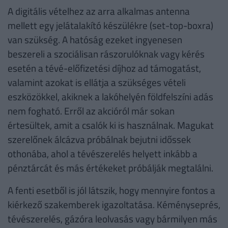
A digitális vételhez az arra alkalmas antenna
mellett egy jelátalakító készülékre (set-top-boxra)
van szükség. A hatóság ezeket ingyenesen
beszereli a szociálisan rászorulóknak vagy kérés
esetén a tévé-előfizetési díjhoz ad támogatást,
valamint azokat is ellátja a szükséges vételi
eszközökkel, akiknek a lakóhelyén földfelszíni adás
nem fogható. Erről az akcióról már sokan
értesültek, amit a csalók ki is használnak. Magukat
szerelőnek álcázva próbálnak bejutni időssek
othonába, ahol a tévészerelés helyett inkább a
pénztárcát és más értékeket próbálják megtalálni.
A fenti esetből is jól látszik, hogy mennyire fontos a
kiérkező szakemberek igazoltatása. Kéményseprés,
tévészerelés, gázóra leolvasás vagy bármilyen más