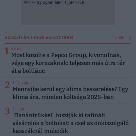
VÁSÁRLÁS LEGOLVASOTTABB
Tovább
1
4 hete
Most közölte a Pepco Group, kivonulnak,
vége egy korszaknak: teljesen más útra tér
át a boltlánc
2
1 hónapja
Mennyibe kerül egy klíma beszerelése? Egy
klíma ára, minden költsége 2026-ban
3
7 napja
"Banántrükkel" fosztják ki rafinált
vásárolók a boltokat: a csel az önkiszolgáló
kasszáknál működik