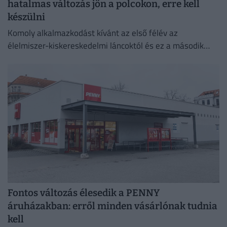
hatalmas változás jön a polcokon, erre kell
készülni
Komoly alkalmazkodást kívánt az első félév az
élelmiszer-kiskereskedelmi láncoktól és ez a második
félévben is így marad.
Fontos változás élesedik a PENNY
áruházakban: erről minden vásárlónak tudnia
kell