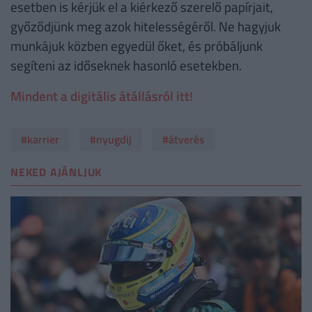
esetben is kérjük el a kiérkező szerelő papírjait,
győződjünk meg azok hitelességéről. Ne hagyjuk
munkájuk közben egyedül őket, és próbáljunk
segíteni az időseknek hasonló esetekben.
Mindent a digitális átállásról itt!
#karrier
#nyugdij
#átverés
NEKED AJÁNLJUK