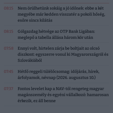
08:15
Nem örülhetünk sokáig a jó időnek: ebbe a két
megyébe már kedden visszatér a pokoli hőség,
esőre sincs kilátás
08:15
Gólgazdag hétvége az OTP Bank Ligában:
meglepő a tabella állása három kör után
07:58
Ennyi volt, hirtelen zárja be boltjait az olcsó
diszkont: egyszerre vonul ki Magyarországról és
Szlovákiából
07:45
Hétfő reggeli túlélőcsomag: időjárás, hírek,
árfolyamok, névnap (2026. augusztus 10.)
07:37
Fontos levelet kap a NAV-tól rengeteg magyar
magánszemély és egyéni vállalkozó: hamarosan
érkezik, ez áll benne