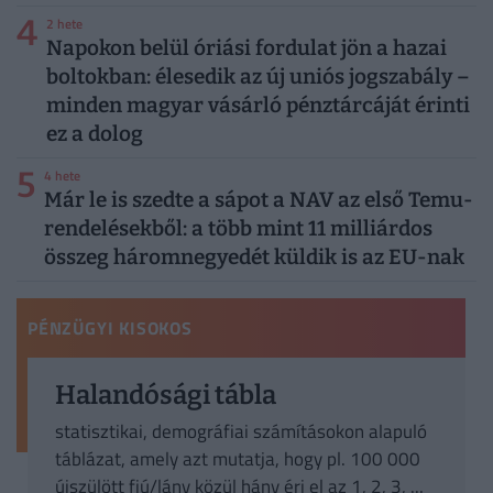
4
2 hete
Napokon belül óriási fordulat jön a hazai
boltokban: élesedik az új uniós jogszabály –
minden magyar vásárló pénztárcáját érinti
ez a dolog
5
4 hete
Már le is szedte a sápot a NAV az első Temu-
rendelésekből: a több mint 11 milliárdos
összeg háromnegyedét küldik is az EU-nak
PÉNZÜGYI KISOKOS
Halandósági tábla
statisztikai, demográfiai számításokon alapuló
táblázat, amely azt mutatja, hogy pl. 100 000
újszülött fiú/lány közül hány éri el az 1, 2, 3, ...