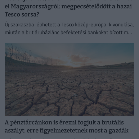
el Magyarországról: megpecsételődött a hazai
Tesco sorsa?
Új szakaszba léphetett a Tesco közép-európai kivonulása,
miután a brit áruházlánc befektetési bankokat bízott meg
az értékesítés előkészítésével.
A pénztárcánkon is érezni fogjuk a brutális
aszályt: erre figyelmezetetnek most a gazdák