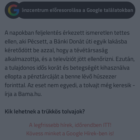
Pénzcentrum előresorolása a Google találatokban
A napokban feljelentés érkezett ismeretlen tettes
ellen, aki Pécsett, a Bánki Donát úti egyik lakásba
kéretődött be azzal, hogy a tévétársaság
alkalmazottja, és a televíziót jött ellenőrizni. Ezután,
a tulajdonos idős korát és betegségét kihasználva
ellopta a pénztárcáját a benne lévő húszezer
forinttal. Az eset nem egyedi, a tolvajt még keresik -
írja a Bama.hu.
Kik lehetnek a trükkös tolvajok?
A legfrissebb hírek, időrendben ITT!
Kövess minket a Google Hírek-ben is!