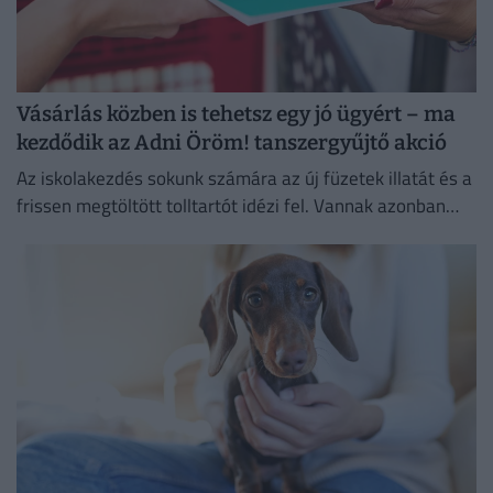
Vásárlás közben is tehetsz egy jó ügyért – ma
kezdődik az Adni Öröm! tanszergyűjtő akció
Az iskolakezdés sokunk számára az új füzetek illatát és a
frissen megtöltött tolltartót idézi fel. Vannak azonban
családok, ahol ez az időszak inkább a számolgatásról...