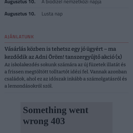
Augusztus 10.
A biodízel nemzetközi napja
Augusztus 10.
Lusta nap
AJÁNLATUNK
Vásárlás közben is tehetsz egy jó ügyért – ma
kezdődik az Adni Öröm! tanszergyűjtő akció (x)
Az iskolakezdés sokunk számára az új füzetek illatát és
a frissen megtöltött tolltartót idézi fel. Vannak azonban
családok, ahol ez az időszak inkább a számolgatásról és
a lemondásokról szól.