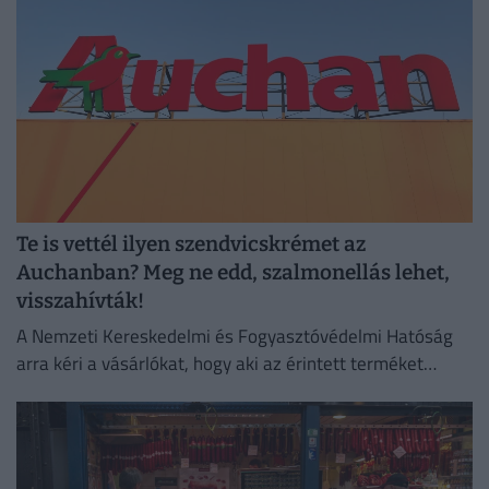
Te is vettél ilyen szendvicskrémet az
Auchanban? Meg ne edd, szalmonellás lehet,
visszahívták!
A Nemzeti Kereskedelmi és Fogyasztóvédelmi Hatóság
arra kéri a vásárlókat, hogy aki az érintett terméket
megvette, semmiképpen ne fogyassza el.