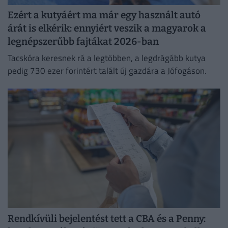
Ezért a kutyáért ma már egy használt autó
árát is elkérik: ennyiért veszik a magyarok a
legnépszerűbb fajtákat 2026-ban
Tacskóra keresnek rá a legtöbben, a legdrágább kutya
pedig 730 ezer forintért talált új gazdára a Jófogáson.
Rendkívüli bejelentést tett a CBA és a Penny: