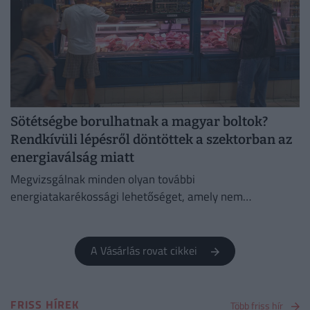
Sötétségbe borulhatnak a magyar boltok?
Rendkívüli lépésről döntöttek a szektorban az
energiaválság miatt
Megvizsgálnak minden olyan további
energiatakarékossági lehetőséget, amely nem
veszélyezteti az üzletmenet folytonosságát és a vásárlók
zökkenőmentes kiszolgálását.
A Vásárlás rovat cikkei
FRISS HÍREK
Több friss hír