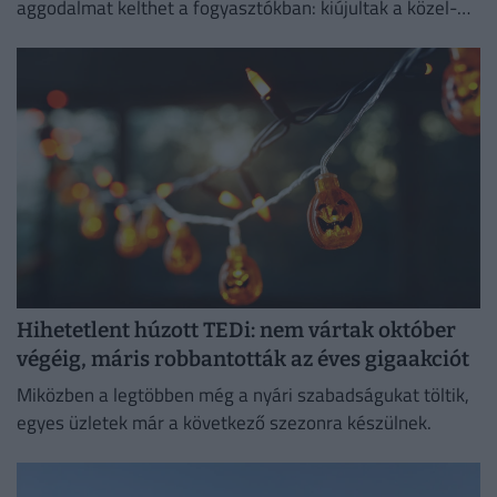
aggodalmat kelthet a fogyasztókban: kiújultak a közel-
keleti feszültségek, miközben az Európai Unió új
vámokról is döntött.
Hihetetlent húzott TEDi: nem vártak október
végéig, máris robbantották az éves gigaakciót
Miközben a legtöbben még a nyári szabadságukat töltik,
egyes üzletek már a következő szezonra készülnek.