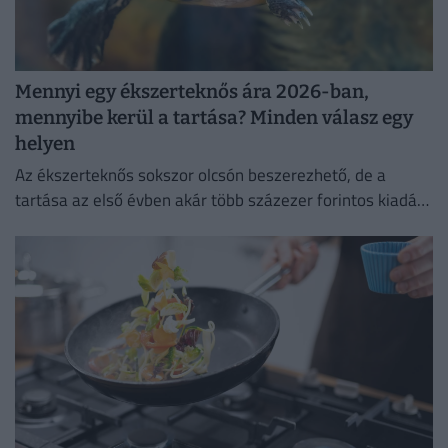
Mennyi egy ékszerteknős ára 2026-ban,
mennyibe kerül a tartása? Minden válasz egy
helyen
Az ékszerteknős sokszor olcsón beszerezhető, de a
tartása az első évben akár több százezer forintos kiadás
is lehet. Mutatjuk, miből áll össze a teknőstartás
költsége!