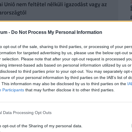
2
 Unió nem feltétel nélküli igazodást vagy az
arországtól
gügyi miniszter csapata: Karikó Katalin is
rum -
Do Not Process My Personal Information
ntése, jön az áfacsökkentés a magyar
2
to opt-out of the sale, sharing to third parties, or processing of your per
t olcsóbb
formation for targeted advertising by us, please use the below opt-out s
r selection. Please note that after your opt-out request is processed y
eing interest-based ads based on personal information utilized by us or
ajtófőnökként csatlakozott a Tisza Párthoz.
disclosed to third parties prior to your opt-out. You may separately opt-
olgozott. Korábban az MTI és a Hír TV munkatársa
losure of your personal information by third parties on the IAB’s list of
. This information may also be disclosed by us to third parties on the
IA
kedett.
2
Participants
that may further disclose it to other third parties.
l Data Processing Opt Outs
házás
#debrecen
#országgyűlés
2
o opt-out of the Sharing of my personal data.
ézy dávid
#tisza párt