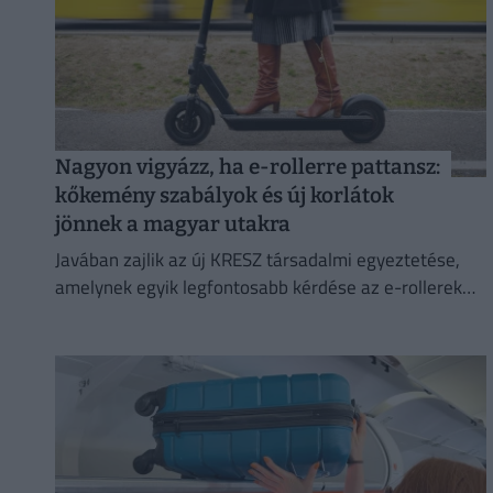
Nagyon vigyázz, ha e-rollerre pattansz:
kőkemény szabályok és új korlátok
jönnek a magyar utakra
Javában zajlik az új KRESZ társadalmi egyeztetése,
amelynek egyik legfontosabb kérdése az e-rollerek
használatának szabályozása, beleértve a
sebességhatárokat, a korhatárt és a kötelező
sisakviselést.