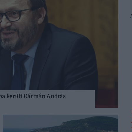
óba került Kármán András