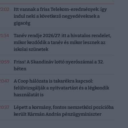
22:02
Itt vannak a friss Telekom-eredmények: így
indul neki a következő negyedéveknek a
gigacég
21:34
Tanév rendje 2026/27: itt a hivatalos rendelet,
mikor kezdődik a tanév és mikor lesznek az
iskolai szünetek
20:59
Friss! A Skandináv lottó nyerőszámai a 32.
héten
20:47
A Coop hálózata is takarékra kapcsol:
felülvizsgálják a nyitvatartást és a légkondik
használatát is
20:37
Lépett a kormány, fontos nemzetközi pozícióba
került Kármán András pénzügyminiszter