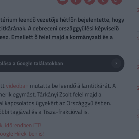
ztérium leendő vezetője hétfőn bejelentette, hogy
mtitkárának. A debreceni országgyűlési képviselő
esz. Emellett ő felel majd a kormányzati és a
lása a Google találatokban
ett
videóban
mutatta be leendő államtitkárát. A
merik egymást. Tárkányi Zsolt felel majd a
kal kapcsolatos ügyekért az Országgyűlésben.
bi tagjával és a Tisza-frakcióval is.
ek, időrendben ITT!
oogle Hírek-ben is!