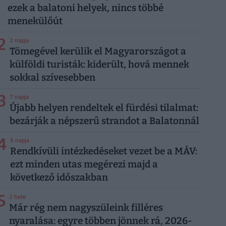
ezek a balatoni helyek, nincs többé
menekülőút
2
2 napja
Tömegével kerülik el Magyarországot a
külföldi turisták: kiderült, hová mennek
sokkal szívesebben
3
7 napja
Újabb helyen rendeltek el fürdési tilalmat:
bezárják a népszerű strandot a Balatonnál
4
5 napja
Rendkívüli intézkedéseket vezet be a MÁV:
ezt minden utas megérezi majd a
következő időszakban
5
2 hete
Már rég nem nagyszüleink filléres
nyaralása: egyre többen jönnek rá, 2026-