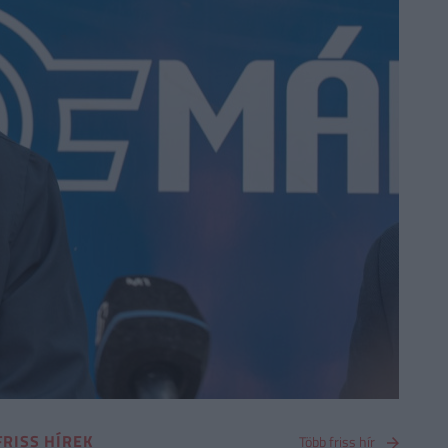
FRISS HÍREK
Több friss hír