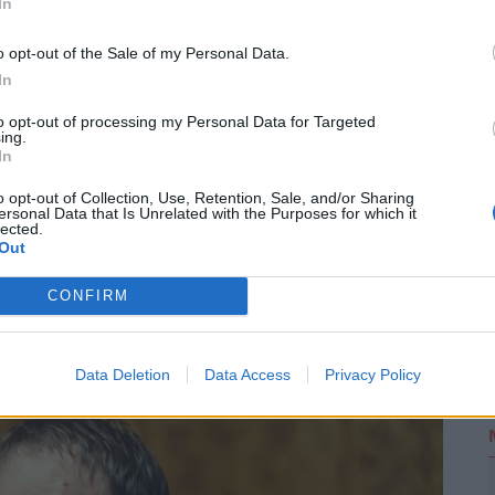
In
t közre, a végleges tartalmat újságírónk szerkesztette és
o opt-out of the Sale of my Personal Data.
2
In
to opt-out of processing my Personal Data for Targeted
ing.
In
áló szólhat hozzá.
Belépés itt!
o opt-out of Collection, Use, Retention, Sale, and/or Sharing
ersonal Data that Is Unrelated with the Purposes for which it
zabályzatot
itt találod
.
lected.
Out
ások. Legyél te az első!
CONFIRM
Data Deletion
Data Access
Privacy Policy