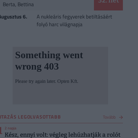
32. hét
Berta, Bettina
Augusztus 6.
A nukleáris fegyverek betiltásáért
folyó harc világnapja
UTAZÁS LEGOLVASOTTABB
Tovább
1
2 napja
Kész, ennyi volt: végleg lehúzhatják a rolót