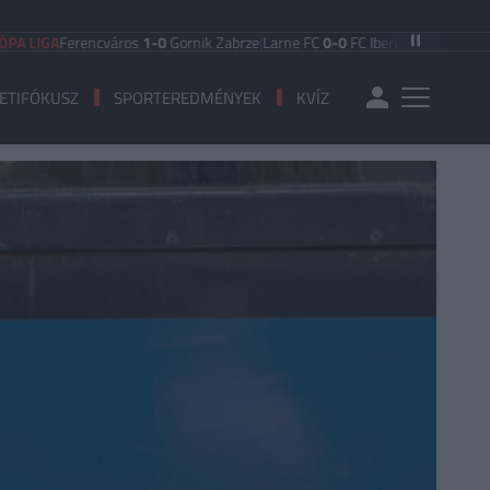
GA
Ferencváros
1-0
Gornik Zabrze
|
Larne FC
0-0
FC Iberia 1999
|
Shamrock Ro
ETIFÓKUSZ
SPORTEREDMÉNYEK
KVÍZ