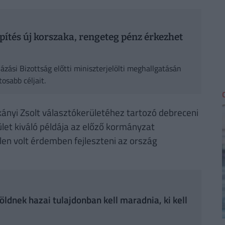
építés új korszaka, rengeteg pénz érkezhet
ázási Bizottság előtti miniszterjelölti meghallgatásán
osabb céljait.
rkányi Zsolt választókerületéhez tartozó debreceni
let kiváló példája az előző kormányzat
len volt érdemben fejleszteni az ország
ldnek hazai tulajdonban kell maradnia, ki kell