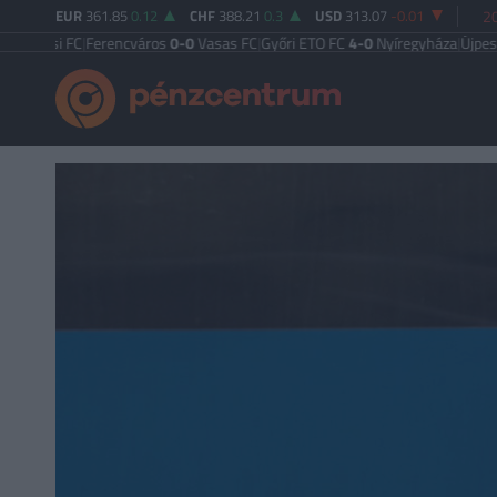
EUR
361.85
0.12
CHF
388.21
0.3
USD
313.07
-0.01
20
si FC
|
Ferencváros
0-0
Vasas FC
|
Győri ETO FC
4-0
Nyíregyháza
|
Újpest FC
4-