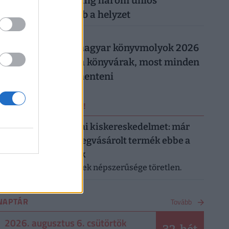
Magyarországon: alig három uniós
országban rosszabb a helyzet
026. augusztus 5.
Így trükköznek a magyar könyvmolyok 2026
nyarán: elszálltak a könyvárak, most minden
forintot meg kell menteni
ERRŐL NE MARADJ LE!
Letarolták az európai kiskereskedelmet: már
minden második megvásárolt termék ebbe a
kategóriába tartozik
A saját márkás termékek népszerűsége töretlen.
NAPTÁR
Tovább
2026. augusztus 6. csütörtök