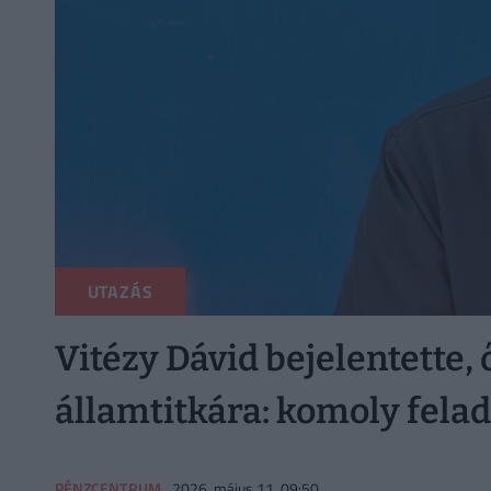
UTAZÁS
Vitézy Dávid bejelentette, 
államtitkára: komoly felad
PÉNZCENTRUM
2026. május 11. 09:50