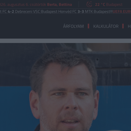
26. augusztus 6. csütörtök
Berta, Bettina
22 °C
Budapest
2
Debreceni VSC
|
Budapest Honvéd FC
3-3
MTK Budapest
UEFA EURÓPA LI
ÁRFOLYAM
KALKULÁTOR
H