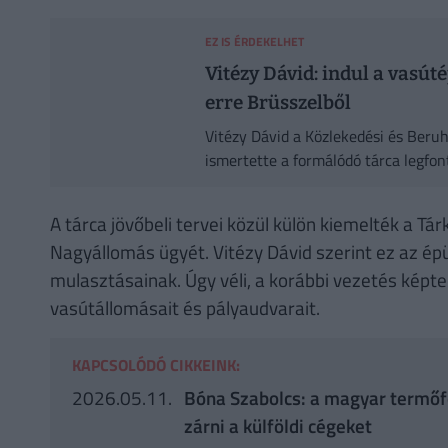
EZ IS ÉRDEKELHET
Vitézy Dávid: indul a vasút
erre Brüsszelből
Vitézy Dávid a Közlekedési és Beruh
ismertette a formálódó tárca legfont
A tárca jövőbeli tervei közül külön kiemelték a Tá
Nagyállomás ügyét. Vitézy Dávid szerint ez az épü
mulasztásainak. Úgy véli, a korábbi vezetés képte
vasútállomásait és pályaudvarait.
KAPCSOLÓDÓ CIKKEINK:
2026.05.11.
Bóna Szabolcs: a magyar termőfö
zárni a külföldi cégeket