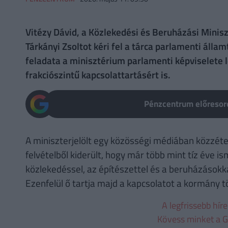
Vitézy Dávid, a Közlekedési és Beruházási Minis
Tárkányi Zsoltot kéri fel a tárca parlamenti álla
feladata a minisztérium parlamenti képviselete l
frakciószintű kapcsolattartásért is.
Pénzcentrum előresoro
A miniszterjelölt egy közösségi médiában közzét
felvételből kiderült, hogy már több mint tíz éve is
közlekedéssel, az építészettel és a beruházások
Ezenfelül ő tartja majd a kapcsolatot a kormány töb
A legfrissebb hír
Kövess minket a G