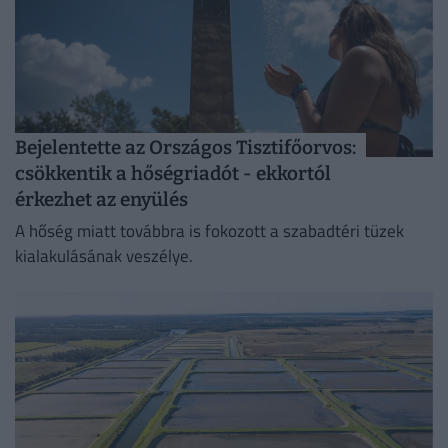
Bejelentette az Országos Tisztifőorvos:
csökkentik a hőségriadót - ekkortól
érkezhet az enyülés
A hőség miatt továbbra is fokozott a szabadtéri tüzek
kialakulásának veszélye.