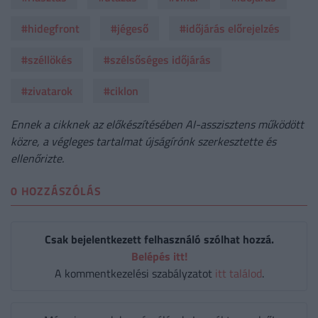
#hidegfront
#jégeső
#időjárás előrejelzés
#széllökés
#szélsőséges időjárás
#zivatarok
#ciklon
Ennek a cikknek az előkészítésében AI-asszisztens működött
közre, a végleges tartalmat újságírónk szerkesztette és
ellenőrizte.
0 HOZZÁSZÓLÁS
Csak bejelentkezett felhasználó szólhat hozzá.
Belépés itt!
A kommentkezelési szabályzatot
itt találod
.