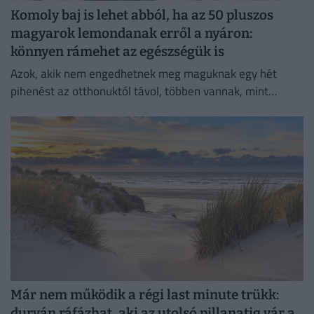
Komoly baj is lehet abból, ha az 50 pluszos
magyarok lemondanak erről a nyáron:
könnyen rámehet az egészségük is
Azok, akik nem engedhetnek meg maguknak egy hét
pihenést az otthonuktól távol, többen vannak, mint
gondolnánk.
Már nem működik a régi last minute trükk:
durván ráfázhat, aki az utolsó pillanatig vár a