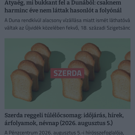
Atyaég, mi bukkant fel a Dunából: csaknem
harminc éve nem láttak hasonlót a folyónál
A Duna rendkívül alacsony vízállása miatt ismét láthatóvá
váltak az Újvidék közelében fekvő, 18. századi Szigetsánc
Szerda reggeli túlélőcsomag: időjárás, hírek,
árfolyamok, névnap (2026. augusztus 5.)
A Pénzcentrum 2026. augusztus 5.-i hírösszefoglalója,