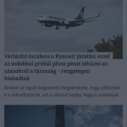
Vérlázító incidens a Ryanair járatán: ezzel
az indokkal próbál plusz pénzt lehúzni az
utasokról a társaság - rengetegen
kiakadtak
Amikor az egyik dolgozótól megkérdezte, hogy változtak-
e a mérethatárok, azt a választ kapta, hogy a szabályok
változatlanok, de a betartatásuk szigorúbbá vált.