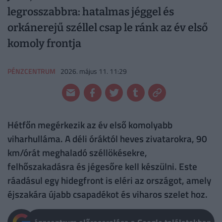
legrosszabbra: hatalmas jéggel és
orkánerejű széllel csap le ránk az év első
komoly frontja
PÉNZCENTRUM
2026. május 11. 11:29
Hétfőn megérkezik az év első komolyabb
viharhulláma. A déli óráktól heves zivatarokra, 90
km/órát meghaladó széllökésekre,
felhőszakadásra és jégesőre kell készülni. Este
ráadásul egy hidegfront is eléri az országot, amely
éjszakára újabb csapadékot és viharos szelet hoz.