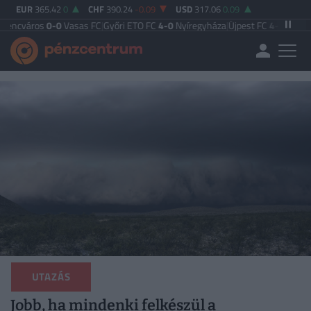
EUR
365.42
0
CHF
390.24
-0.09
USD
317.06
0.09
s
0-0
Vasas FC
|
Győri ETO FC
4-0
Nyíregyháza
|
Újpest FC
4-2
Debreceni VSC
|
UTAZÁS
Jobb, ha mindenki felkészül a