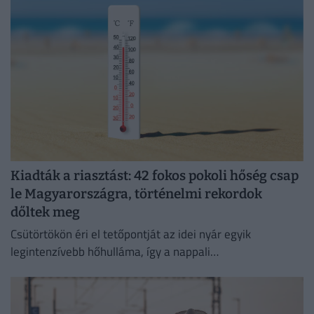
Kiadták a riasztást: 42 fokos pokoli hőség csap
le Magyarországra, történelmi rekordok
dőltek meg
Csütörtökön éri el tetőpontját az idei nyár egyik
legintenzívebb hőhulláma, így a nappali
csúcshőmérséklet akár a 42 Celsius-fokot is elérheti.