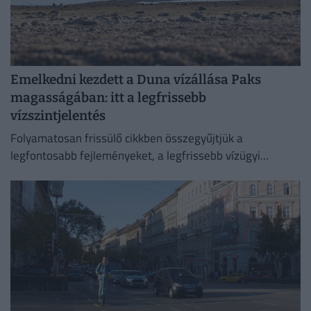
Emelkedni kezdett a Duna vízállása Paks
magasságában: itt a legfrissebb
vízszintjelentés
Folyamatosan frissülő cikkben összegyűjtjük a
legfontosabb fejleményeket, a legfrissebb vízügyi
adatokat és az előrejelzéseket.