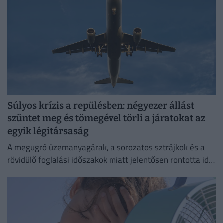
Súlyos krízis a repülésben: négyezer állást
szüntet meg és tömegével törli a járatokat az
egyik légitársaság
A megugró üzemanyagárak, a sorozatos sztrájkok és a
rövidülő foglalási időszakok miatt jelentősen rontotta idei
profitkilátásait a Lufthansa.