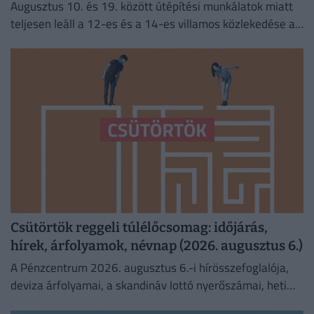
Augusztus 10. és 19. között útépítési munkálatok miatt
teljesen leáll a 12-es és a 14-es villamos közlekedése a
fővárosban.
Csütörtök reggeli túlélőcsomag: időjárás,
hírek, árfolyamok, névnap (2026. augusztus 6.)
A Pénzcentrum 2026. augusztus 6.-i hírösszefoglalója,
deviza árfolyamai, a skandináv lottó nyerőszámai, heti
akciók és várható időjárás egy helyen!