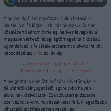
Pénzcentrum előresorolása a Google találatokban
A heves időjárást egy északi ciklon hatására
kialakuló erős légköri labilitás okozza. A felszín
közelében beáramló meleg, nedves levegő és a
magasban érkező hideg légtömegek találkozása
ugyanis ideális feltételeket teremt a zivatarfelhők
képződéséhez -
írja
az Időkép.
A legfrissebb hírek, időrendben ITT!
Kövess minket a Google Hírek-ben is!
A nyugodtabb délelőtti esőzést követően, kora
délutántól délnyugat felől egyre több helyen
alakulnak ki zivatarok. Ezek zivatarrendszerbe
szerveződve vonulnak északkelet felé. A legerősebb
viharcellákat kifejezetten veszélyes