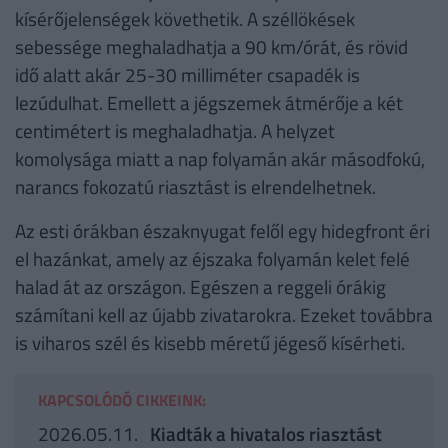
kísérőjelenségek követhetik. A széllökések
sebessége meghaladhatja a 90 km/órát, és rövid
idő alatt akár 25-30 milliméter csapadék is
lezúdulhat. Emellett a jégszemek átmérője a két
centimétert is meghaladhatja. A helyzet
komolysága miatt a nap folyamán akár másodfokú,
narancs fokozatú riasztást is elrendelhetnek.
Az esti órákban északnyugat felől egy hidegfront éri
el hazánkat, amely az éjszaka folyamán kelet felé
halad át az országon. Egészen a reggeli órákig
számítani kell az újabb zivatarokra. Ezeket továbbra
is viharos szél és kisebb méretű jégeső kísérheti.
KAPCSOLÓDÓ CIKKEINK:
2026.05.11.
Kiadták a hivatalos riasztást