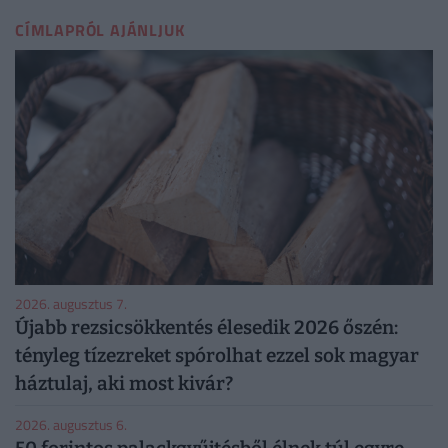
CÍMLAPRÓL AJÁNLJUK
2026. augusztus 7.
Újabb rezsicsökkentés élesedik 2026 őszén:
tényleg tízezreket spórolhat ezzel sok magyar
háztulaj, aki most kivár?
2026. augusztus 6.