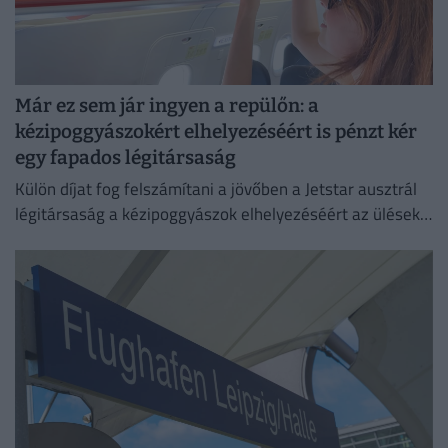
Már ez sem jár ingyen a repülőn: a
kézipoggyászokért elhelyezéséért is pénzt kér
egy fapados légitársaság
Külön díjat fog felszámítani a jövőben a Jetstar ausztrál
légitársaság a kézipoggyászok elhelyezéséért az ülések
feletti tárolókban.