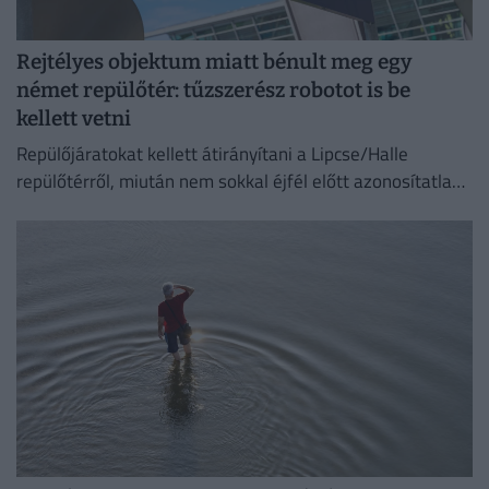
Rejtélyes objektum miatt bénult meg egy
német repülőtér: tűzszerész robotot is be
kellett vetni
Repülőjáratokat kellett átirányítani a Lipcse/Halle
repülőtérről, miután nem sokkal éjfél előtt azonosítatlan
repülő objektumot észleltek a légterében.