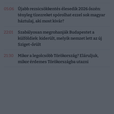
05:06
Újabb rezsicsökkentés élesedik 2026 őszén:
tényleg tízezreket spórolhat ezzel sok magyar
háztulaj, aki most kivár?
22:01
Szabályosan megrohanják Budapestet a
külföldiek: kiderült, melyik nemzet lett az új
Sziget-őrült
21:30
Mikor a legolcsóbb Törökország? Eláruljuk,
mikor érdemes Törökországba utazni