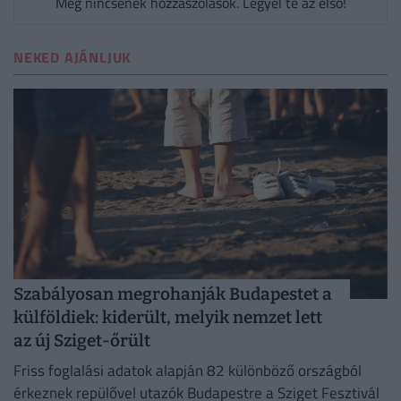
Még nincsenek hozzászólások. Legyél te az első!
NEKED AJÁNLJUK
Szabályosan megrohanják Budapestet a
külföldiek: kiderült, melyik nemzet lett
az új Sziget-őrült
Friss foglalási adatok alapján 82 különböző országból
érkeznek repülővel utazók Budapestre a Sziget Fesztivál