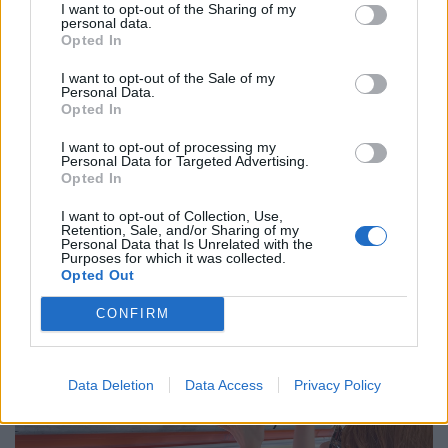
I want to opt-out of the Sharing of my
personal data.
Opted In
I want to opt-out of the Sale of my
Personal Data.
Opted In
I want to opt-out of processing my
Kegyetlenül pórul jártak a magyar utazók:
Personal Data for Targeted Advertising.
tegnap még indulást ígért, ma
Opted In
fizetésképtelenséget jelentett egy utazási iroda
I want to opt-out of Collection, Use,
Retention, Sale, and/or Sharing of my
Augusztus 5-én csődöt jelentett a főként bulgáriai utakat
Personal Data that Is Unrelated with the
Purposes for which it was collected.
kínáló, bolgár bejegyzésű Robinson Tours.
Opted Out
CONFIRM
Data Deletion
Data Access
Privacy Policy