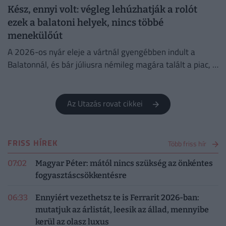
Kész, ennyi volt: végleg lehúzhatják a rolót
ezek a balatoni helyek, nincs többé
menekülőút
A 2026-os nyár eleje a vártnál gyengébben indult a
Balatonnál, és bár júliusra némileg magára talált a piac, a
turisztikai szektor komoly szerkezeti átalakuláson megy...
Az Utazás rovat cikkei
FRISS HÍREK
Több friss hír
07:02
Magyar Péter: mától nincs szükség az önkéntes
fogyasztáscsökkentésre
06:33
Ennyiért vezethetsz te is Ferrarit 2026-ban:
mutatjuk az árlistát, leesik az állad, mennyibe
kerül az olasz luxus