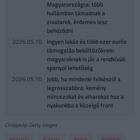
Magyarországra: több
hullámban támadnak a
zivatarok, érdemes lesz
behúzódni
2026.05.10.
Ingyen lakás és több ezer eurós
támogatás beköltözőknek:
magyaroknak is jár a rendkívüli
spanyol lehetőség
2026.05.10.
Jobb, ha mindenki felkészül a
legrosszabbra: kemény
mínuszokat és viharokat hoz a
nyakunkba a közelgő front
Címlapkép: Getty Images
#riasztás
#utazás
#vihar
#időjárás