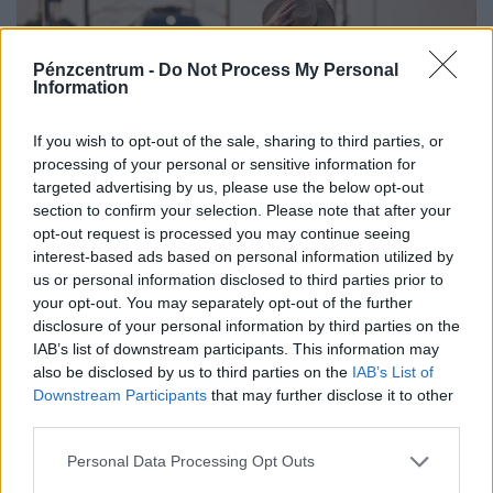
Pénzcentrum -
Do Not Process My Personal
Information
If you wish to opt-out of the sale, sharing to third parties, or
processing of your personal or sensitive information for
targeted advertising by us, please use the below opt-out
section to confirm your selection. Please note that after your
Transzszibériai Expressz jegyár 2026-ban: itt a
opt-out request is processed you may continue seeing
menetrend, erre halad a Transsiberia Express
interest-based ads based on personal information utilized by
útvonala
us or personal information disclosed to third parties prior to
your opt-out. You may separately opt-out of the further
Mennyibe kerül a Transzszibériai Expressz jegy 2026-
disclosure of your personal information by third parties on the
ban? Mutatjuk a tudnivalókat a Moszkva–Vlagyivosztok
IAB’s list of downstream participants. This information may
útvonalról, árakról és vásárlási lehetőségekről.
also be disclosed by us to third parties on the
IAB’s List of
Downstream Participants
that may further disclose it to other
third parties.
Personal Data Processing Opt Outs