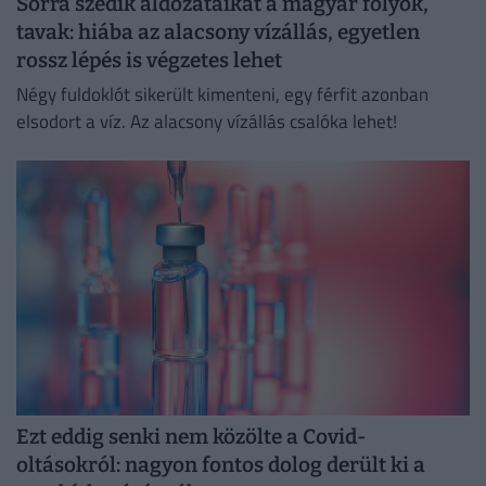
Sorra szedik áldozataikat a magyar folyók,
tavak: hiába az alacsony vízállás, egyetlen
rossz lépés is végzetes lehet
Négy fuldoklót sikerült kimenteni, egy férfit azonban
elsodort a víz. Az alacsony vízállás csalóka lehet!
Ezt eddig senki nem közölte a Covid-
oltásokról: nagyon fontos dolog derült ki a