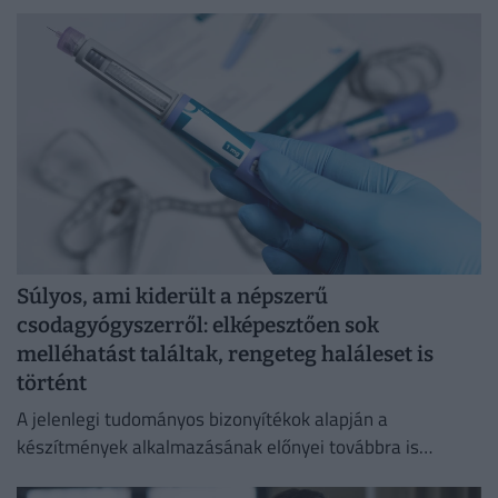
Súlyos, ami kiderült a népszerű
csodagyógyszerről: elképesztően sok
melléhatást találtak, rengeteg haláleset is
történt
A jelenlegi tudományos bizonyítékok alapján a
készítmények alkalmazásának előnyei továbbra is
felülmúlják a kockázatokat.