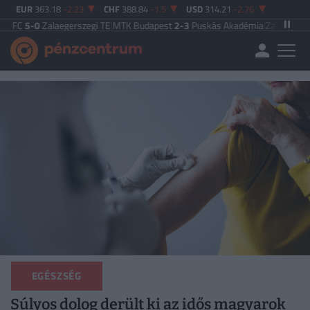
EUR
363.18
-2.23
CHF
388.84
-1.5
USD
314.21
-2.76
Zalaegerszegi TE
|
MTK Budapest
2-3
Puskás Akadémia
|
Zalaegerszegi TE
5-
EGÉSZSÉG
Súlyos dolog derült ki az idős magyarok