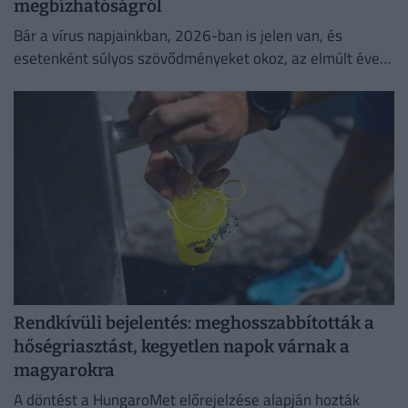
megbízhatóságról
Bár a vírus napjainkban, 2026-ban is jelen van, és
esetenként súlyos szövődményeket okoz, az elmúlt évek
adatai egyértelműen igazolják a vakcinák
biztonságosságát.
Rendkívüli bejelentés: meghosszabbították a
hőségriasztást, kegyetlen napok várnak a
magyarokra
A döntést a HungaroMet előrejelzése alapján hozták