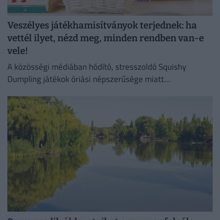
Veszélyes játékhamisítványok terjednek: ha
vettél ilyet, nézd meg, minden rendben van-e
vele!
A közösségi médiában hódító, stresszoldó Squishy
Dumpling játékok óriási népszerűsége miatt
elárasztották a piacot az olcsó és rendkívül veszélyes
hamisítványok.