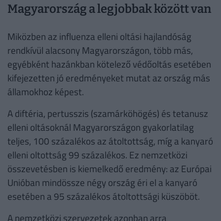
Magyarország a legjobbak között van
Miközben az influenza elleni oltási hajlandóság
rendkívül alacsony Magyarországon, több más,
egyébként hazánkban kötelező védőoltás esetében
kifejezetten jó eredményeket mutat az ország más
államokhoz képest.
A diftéria, pertusszis (szamárköhögés) és tetanusz
elleni oltásoknál Magyarországon gyakorlatilag
teljes, 100 százalékos az átoltottság, míg a kanyaró
elleni oltottság 99 százalékos. Ez nemzetközi
összevetésben is kiemelkedő eredmény: az Európai
Unióban mindössze négy ország éri el a kanyaró
esetében a 95 százalékos átoltottsági küszöböt.
A nemzetközi szervezetek azonban arra