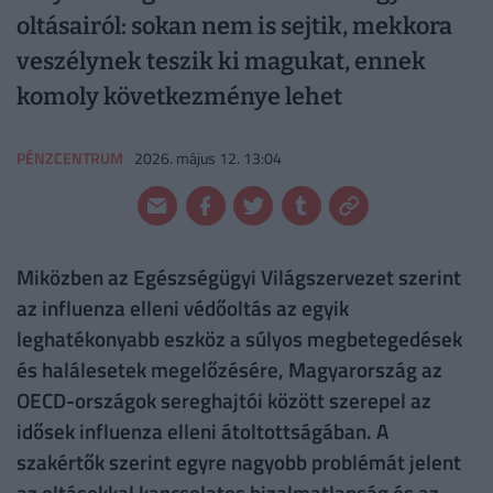
oltásairól: sokan nem is sejtik, mekkora
veszélynek teszik ki magukat, ennek
komoly következménye lehet
PÉNZCENTRUM
2026. május 12. 13:04
Miközben az Egészségügyi Világszervezet szerint
az influenza elleni védőoltás az egyik
leghatékonyabb eszköz a súlyos megbetegedések
és halálesetek megelőzésére, Magyarország az
OECD-országok sereghajtói között szerepel az
idősek influenza elleni átoltottságában. A
szakértők szerint egyre nagyobb problémát jelent
az oltásokkal kapcsolatos bizalmatlanság és az