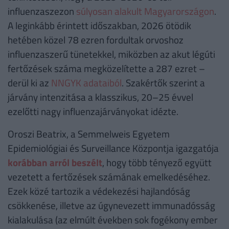
influenzaszezon
súlyosan alakult Magyarországon
.
A leginkább érintett időszakban, 2026 ötödik
hetében közel 78 ezren fordultak orvoshoz
influenzaszerű tünetekkel, miközben az akut légúti
fertőzések száma megközelítette a 287 ezret –
derül ki az
NNGYK adataiból
. Szakértők szerint a
járvány intenzitása a klasszikus, 20–25 évvel
ezelőtti nagy influenzajárványokat idézte.
Oroszi Beatrix, a Semmelweis Egyetem
Epidemiológiai és Surveillance Központja igazgatója
korábban arról beszélt
, hogy több tényező együtt
vezetett a fertőzések számának emelkedéséhez.
Ezek közé tartozik a védekezési hajlandóság
csökkenése, illetve az úgynevezett immunadósság
kialakulása (az elmúlt években sok fogékony ember