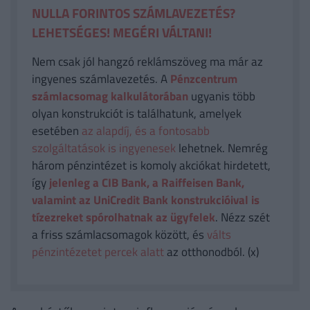
NULLA FORINTOS SZÁMLAVEZETÉS?
LEHETSÉGES! MEGÉRI VÁLTANI!
Nem csak jól hangzó reklámszöveg ma már az
ingyenes számlavezetés. A
Pénzcentrum
számlacsomag kalkulátorában
ugyanis több
olyan konstrukciót is találhatunk, amelyek
esetében
az alapdíj, és a fontosabb
szolgáltatások is ingyenesek
lehetnek. Nemrég
három pénzintézet is komoly akciókat hirdetett,
így
jelenleg a CIB Bank, a Raiffeisen Bank,
valamint az UniCredit Bank konstrukcióival is
tízezreket spórolhatnak az ügyfelek
. Nézz szét
a friss számlacsomagok között, és
válts
pénzintézetet percek alatt
az otthonodból. (x)