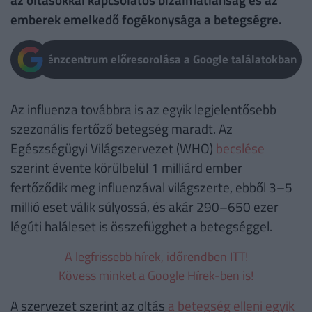
emberek emelkedő fogékonysága a betegségre.
Pénzcentrum előresorolása a Google találatokban
Az influenza továbbra is az egyik legjelentősebb
szezonális fertőző betegség maradt. Az
Egészségügyi Világszervezet (WHO)
becslése
szerint évente körülbelül 1 milliárd ember
fertőződik meg influenzával világszerte, ebből 3–5
millió eset válik súlyossá, és akár 290–650 ezer
légúti haláleset is összefügghet a betegséggel.
A legfrissebb hírek, időrendben ITT!
Kövess minket a Google Hírek-ben is!
A szervezet szerint az oltás
a betegség elleni egyik