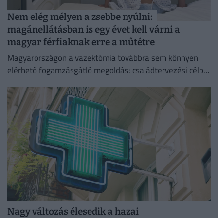
Nem elég mélyen a zsebbe nyúlni:
magánellátásban is egy évet kell várni a
magyar férfiaknak erre a műtétre
Magyarországon a vazektómia továbbra sem könnyen
elérhető fogamzásgátló megoldás: családtervezési célból
csak szigorú feltételek teljesülése esetén végezhető el.
Nagy változás élesedik a hazai