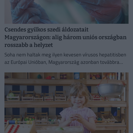
Csendes gyilkos szedi áldozatait
Magyarországon: alig három uniós országban
rosszabb a helyzet
Soha nem haltak meg ilyen kevesen vírusos hepatitisben
az Európai Unióban, Magyarország azonban továbbra
sem tartozik a legjobban teljesítő országok közé.