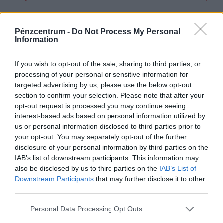
NEKED AJÁNLJUK
Pénzcentrum -
Do Not Process My Personal
Information
If you wish to opt-out of the sale, sharing to third parties, or
processing of your personal or sensitive information for
targeted advertising by us, please use the below opt-out
section to confirm your selection. Please note that after your
opt-out request is processed you may continue seeing
interest-based ads based on personal information utilized by
us or personal information disclosed to third parties prior to
your opt-out. You may separately opt-out of the further
disclosure of your personal information by third parties on the
Brutális hónapon vannak túl a mentők:
IAB’s list of downstream participants. This information may
also be disclosed by us to third parties on the
IAB’s List of
a hőség is rengeteg munkát adott,
Downstream Participants
that may further disclose it to other
ötmillió kilométert tettek meg júliusban
third parties.
Több mint 116 ezer beteget láttak el júliusban a mentők,
Personal Data Processing Opt Outs
akik egyetlen hónap alatt közel ötmillió kilométert tettek