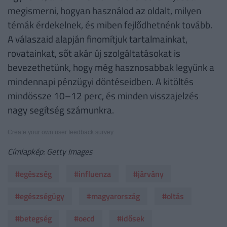
megismerni, hogyan használod az oldalt, milyen
témák érdekelnek, és miben fejlődhetnénk tovább.
A válaszaid alapján finomítjuk tartalmainkat,
rovatainkat, sőt akár új szolgáltatásokat is
bevezethetünk, hogy még hasznosabbak legyünk a
mindennapi pénzügyi döntéseidben. A kitöltés
mindössze 10–12 perc, és minden visszajelzés
nagy segítség számunkra.
Create your own user feedback survey
Címlapkép: Getty Images
#egészség
#influenza
#járvány
#egészségügy
#magyarország
#oltás
#betegség
#oecd
#idősek