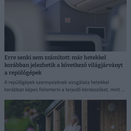
Erre senki sem számított: már hetekkel
korábban jelezhetik a következő világjárványt
a repülőgépek
A repülőgépek szennyvizének vizsgálata hetekkel
korábban képes felismerni a terjedő kórokozókat, mint a
hagyományos globális járványügyi megfigyelési
módszerek.