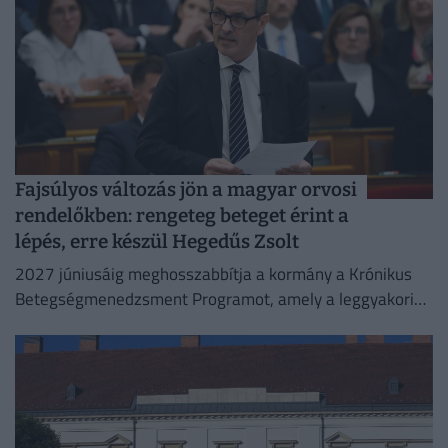
Fajsúlyos változás jön a magyar orvosi
rendelőkben: rengeteg beteget érint a
lépés, erre készül Hegedűs Zsolt
2027 júniusáig meghosszabbítja a kormány a Krónikus
Betegségmenedzsment Programot, amely a leggyakoribb
krónikus betegségek háziorvosi gondozását támogatja.