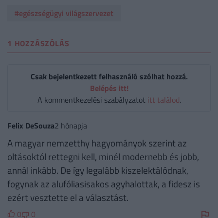
#egészségügyi világszervezet
1 HOZZÁSZÓLÁS
Csak bejelentkezett felhasználó szólhat hozzá.
Belépés itt!
A kommentkezelési szabályzatot
itt találod
.
Felix DeSouza
2 hónapja
A magyar nemzetthy hagyományok szerint az
oltásoktól rettegni kell, minél modernebb és jobb,
annál inkább. De így legalább kiszelektálódnak,
fogynak az alufóliasisakos agyhalottak, a fidesz is
ezért vesztette el a választást.
0
0