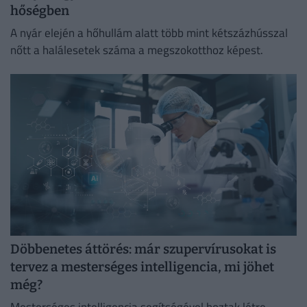
hőségben
A nyár elején a hőhullám alatt több mint kétszázhússzal
nőtt a halálesetek száma a megszokotthoz képest.
Döbbenetes áttörés: már szupervírusokat is
tervez a mesterséges intelligencia, mi jöhet
még?
Mesterséges intelligencia segítségével hoztak létre