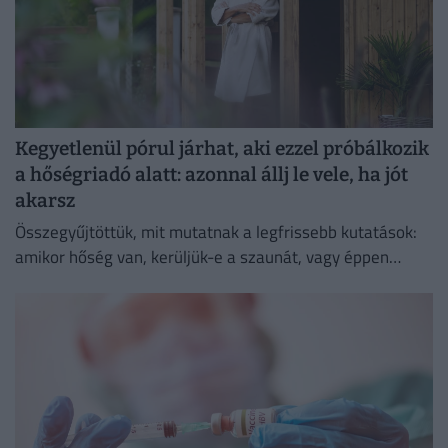
Kegyetlenül pórul járhat, aki ezzel próbálkozik
a hőségriadó alatt: azonnal állj le vele, ha jót
akarsz
Összegyűjtöttük, mit mutatnak a legfrissebb kutatások:
amikor hőség van, kerüljük-e a szaunát, vagy éppen
ellenkezőleg.