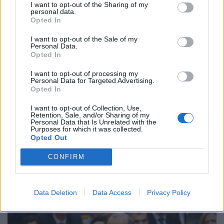
meg az ország útjain.
I want to opt-out of the Sharing of my
personal data.
Opted In
I want to opt-out of the Sale of my
Personal Data.
Opted In
I want to opt-out of processing my
Personal Data for Targeted Advertising.
Opted In
I want to opt-out of Collection, Use,
Retention, Sale, and/or Sharing of my
Personal Data that Is Unrelated with the
Purposes for which it was collected.
Érik a botrány a kedvelt vidéki fürdőben:
Opted Out
többekhez mentőt kellett hívni, gyerekek
CONFIRM
is kórházba kerültek
Nagy mennyiségű klór került az Igali Gyógyfürdő egyik
medencéjébe szombat délután, ezért rosszul lettek a
Data Deletion
Data Access
Privacy Policy
fürdőzők.