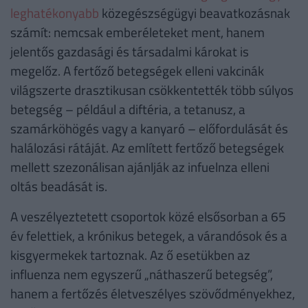
leghatékonyabb
közegészségügyi beavatkozásnak
számít: nemcsak emberéleteket ment, hanem
jelentős gazdasági és társadalmi károkat is
megelőz. A fertőző betegségek elleni vakcinák
világszerte drasztikusan csökkentették több súlyos
betegség – például a diftéria, a tetanusz, a
szamárköhögés vagy a kanyaró – előfordulását és
halálozási rátáját. Az említett fertőző betegségek
mellett szezonálisan ajánlják az infuelnza elleni
oltás beadását is.
A veszélyeztetett csoportok közé elsősorban a 65
év felettiek, a krónikus betegek, a várandósok és a
kisgyermekek tartoznak. Az ő esetükben az
influenza nem egyszerű „náthaszerű betegség”,
hanem a fertőzés életveszélyes szövődményekhez,