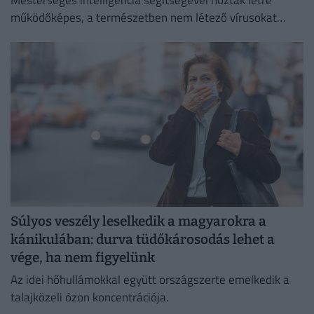
működőképes, a természetben nem létező vírusokat
amerikai kutatók.
Súlyos veszély leselkedik a magyarokra a
kánikulában: durva tüdőkárosodás lehet a
vége, ha nem figyelünk
Az idei hőhullámokkal együtt országszerte emelkedik a
talajközeli ózon koncentrációja.