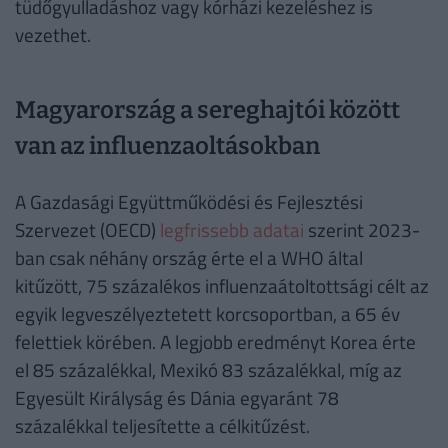
tüdőgyulladáshoz vagy kórházi kezeléshez is
vezethet.
Magyarország a sereghajtói között
van az influenzaoltásokban
A Gazdasági Együttműködési és Fejlesztési
Szervezet (OECD)
legfrissebb adatai
szerint 2023-
ban csak néhány ország érte el a WHO által
kitűzött, 75 százalékos influenzaátoltottsági célt az
egyik legveszélyeztetett korcsoportban, a 65 év
felettiek körében. A legjobb eredményt Korea érte
el 85 százalékkal, Mexikó 83 százalékkal, míg az
Egyesült Királyság és Dánia egyaránt 78
százalékkal teljesítette a célkitűzést.