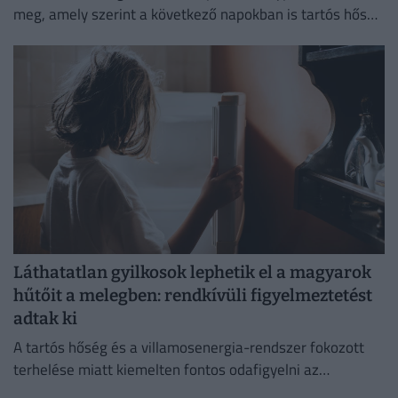
meg, amely szerint a következő napokban is tartós hőség
várható.
Láthatatlan gyilkosok lephetik el a magyarok
hűtőit a melegben: rendkívüli figyelmeztetést
adtak ki
A tartós hőség és a villamosenergia-rendszer fokozott
terhelése miatt kiemelten fontos odafigyelni az
élelmiszerek megfelelő tárolására.