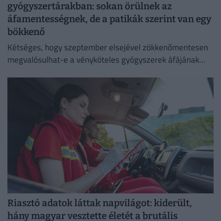
gyógyszertárakban: sokan örülnek az
áfamentességnek, de a patikák szerint van egy
bökkenő
Kétséges, hogy szeptember elsejével zökkenőmentesen
megvalósulhat-e a vényköteles gyógyszerek áfájának
eltörlése.
Riasztó adatok láttak napvilágot: kiderült,
hány magyar vesztette életét a brutális