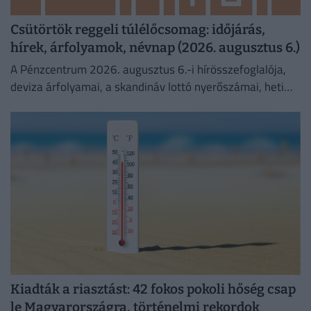
Csütörtök reggeli túlélőcsomag: időjárás,
hírek, árfolyamok, névnap (2026. augusztus 6.)
A Pénzcentrum 2026. augusztus 6.-i hírösszefoglalója,
deviza árfolyamai, a skandináv lottó nyerőszámai, heti
akciók és várható időjárás egy helyen!
Kiadták a riasztást: 42 fokos pokoli hőség csap
le Magyarországra, történelmi rekordok