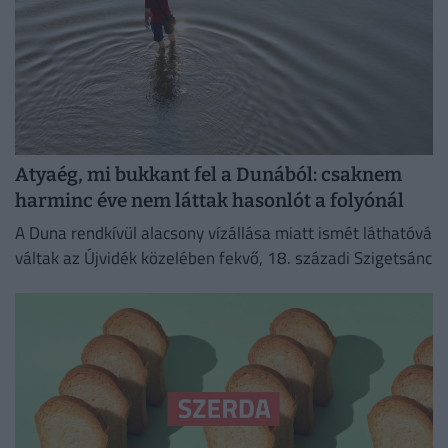
Atyaég, mi bukkant fel a Dunából: csaknem
harminc éve nem láttak hasonlót a folyónál
A Duna rendkívül alacsony vízállása miatt ismét láthatóvá
váltak az Újvidék közelében fekvő, 18. századi Szigetsánc