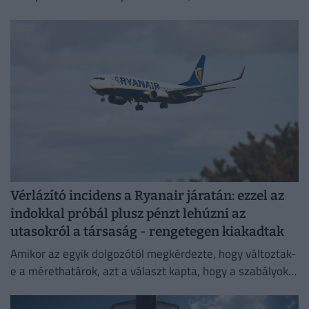
strandszezon.
Vérlázító incidens a Ryanair járatán: ezzel az
indokkal próbál plusz pénzt lehúzni az
utasokról a társaság - rengetegen kiakadtak
Amikor az egyik dolgozótól megkérdezte, hogy változtak-
e a mérethatárok, azt a választ kapta, hogy a szabályok
változatlanok, de a betartatásuk szigorúbbá vált.