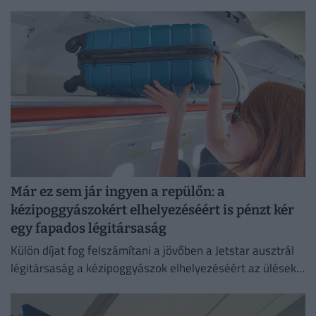
Már ez sem jár ingyen a repülőn: a
kézipoggyászokért elhelyezéséért is pénzt kér
egy fapados légitársaság
Külön díjat fog felszámítani a jövőben a Jetstar ausztrál
légitársaság a kézipoggyászok elhelyezéséért az ülések
feletti tárolókban.