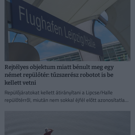
Rejtélyes objektum miatt bénult meg egy
német repülőtér: tűzszerész robotot is be
kellett vetni
Repülőjáratokat kellett átirányítani a Lipcse/Halle
repülőtérről, miután nem sokkal éjfél előtt azonosítatlan
repülő objektumot észleltek a légterében.