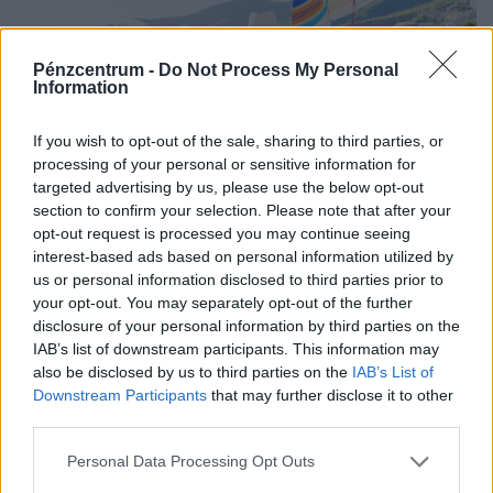
Pénzcentrum -
Do Not Process My Personal
Information
If you wish to opt-out of the sale, sharing to third parties, or
processing of your personal or sensitive information for
targeted advertising by us, please use the below opt-out
Komoly baj is lehet abból, ha az 50 pluszos
section to confirm your selection. Please note that after your
magyarok lemondanak erről a nyáron:
opt-out request is processed you may continue seeing
interest-based ads based on personal information utilized by
könnyen rámehet az egészségük is
us or personal information disclosed to third parties prior to
Azok, akik nem engedhetnek meg maguknak egy hét
your opt-out. You may separately opt-out of the further
pihenést az otthonuktól távol, többen vannak, mint
disclosure of your personal information by third parties on the
gondolnánk.
IAB’s list of downstream participants. This information may
also be disclosed by us to third parties on the
IAB’s List of
Downstream Participants
that may further disclose it to other
third parties.
Personal Data Processing Opt Outs