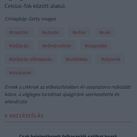
Celsius-fok között alakul.
Címlapkép: Getty Images
#riasztás
#utazás
#vihar
#szél
#időjárás
#hőmérséklet
#csapadék
#időjárás előrejelzés
#széllökés
#záporok
#zivatarok
Ennek a cikknek az előkészítésében AI-asszisztens működött
közre, a végleges tartalmat újságírónk szerkesztette és
ellenőrizte.
0 HOZZÁSZÓLÁS
Csak bejelentkezett felhasználó szólhat hozzá.