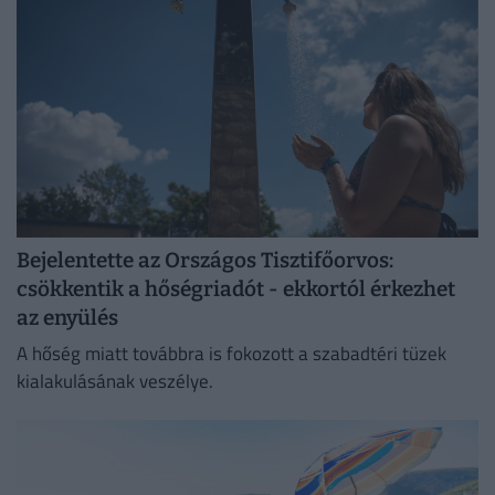
Bejelentette az Országos Tisztifőorvos:
csökkentik a hőségriadót - ekkortól érkezhet
az enyülés
A hőség miatt továbbra is fokozott a szabadtéri tüzek
kialakulásának veszélye.