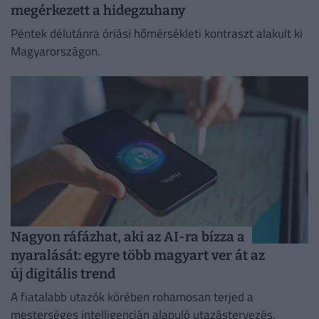
megérkezett a hidegzuhany
Péntek délutánra óriási hőmérsékleti kontraszt alakult ki
Magyarországon.
Nagyon ráfázhat, aki az AI-ra bízza a
nyaralását: egyre több magyart ver át az
új digitális trend
A fiatalabb utazók körében rohamosan terjed a
mesterséges intelligencián alapuló utazástervezés.