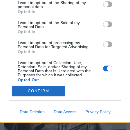
I want to opt-out of the Sharing of my
personal data.
Opted In
I want to opt-out of the Sale of my
Personal Data.
Opted In
Már nem működik a régi last minute trükk:
I want to opt-out of processing my
Personal Data for Targeted Advertising.
durván ráfázhat, aki az utolsó pillanatig vár a
Opted In
nyaralással
I want to opt-out of Collection, Use,
Javában tart a nyári szezon, mégis sokan csak most
Retention, Sale, and/or Sharing of my
keresik a tökéletes utazást.
Personal Data that Is Unrelated with the
Purposes for which it was collected.
Opted Out
CONFIRM
Data Deletion
Data Access
Privacy Policy