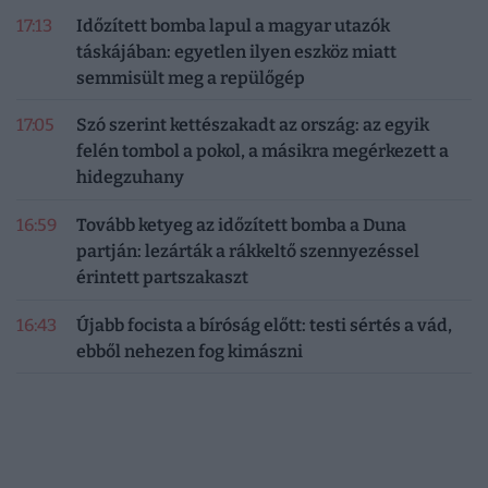
17:13
Időzített bomba lapul a magyar utazók
táskájában: egyetlen ilyen eszköz miatt
semmisült meg a repülőgép
17:05
Szó szerint kettészakadt az ország: az egyik
felén tombol a pokol, a másikra megérkezett a
hidegzuhany
16:59
Tovább ketyeg az időzített bomba a Duna
partján: lezárták a rákkeltő szennyezéssel
érintett partszakaszt
16:43
Újabb focista a bíróság előtt: testi sértés a vád,
ebből nehezen fog kimászni