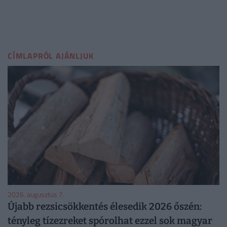
CÍMLAPRÓL AJÁNLJUK
2026. augusztus 7.
Újabb rezsicsökkentés élesedik 2026 őszén:
tényleg tízezreket spórolhat ezzel sok magyar