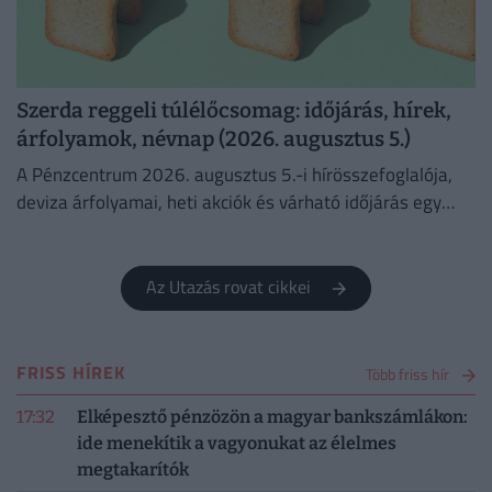
Szerda reggeli túlélőcsomag: időjárás, hírek,
árfolyamok, névnap (2026. augusztus 5.)
A Pénzcentrum 2026. augusztus 5.-i hírösszefoglalója,
deviza árfolyamai, heti akciók és várható időjárás egy
helyen!
Az Utazás rovat cikkei
FRISS HÍREK
Több friss hír
17:32
Elképesztő pénzözön a magyar bankszámlákon:
ide menekítik a vagyonukat az élelmes
megtakarítók