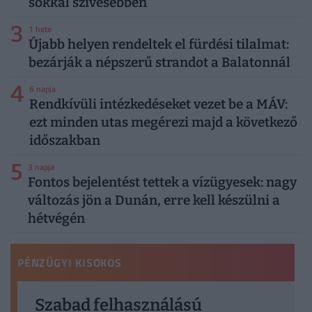
sokkal szívesebben
3
1 hete
Újabb helyen rendeltek el fürdési tilalmat:
bezárják a népszerű strandot a Balatonnál
4
6 napja
Rendkívüli intézkedéseket vezet be a MÁV:
ezt minden utas megérezi majd a következő
időszakban
5
3 napja
Fontos bejelentést tettek a vízügyesek: nagy
változás jön a Dunán, erre kell készülni a
hétvégén
PÉNZÜGYI KISOKOS
Szabad felhasználású