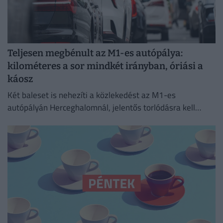
Teljesen megbénult az M1-es autópálya:
kilométeres a sor mindkét irányban, óriási a
káosz
Két baleset is nehezíti a közlekedést az M1-es
autópályán Herceghalomnál, jelentős torlódásra kell
készülni mindkét irányba.