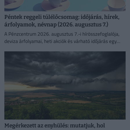
Péntek reggeli túlélőcsomag: időjárás, hírek,
árfolyamok, névnap (2026. augusztus 7.)
A Pénzcentrum 2026. augusztus 7.-i hírösszefoglalója,
deviza árfolyamai, heti akciók és várható időjárás egy
helyen!
Megérkezett az enyhülés: mutatjuk, hol