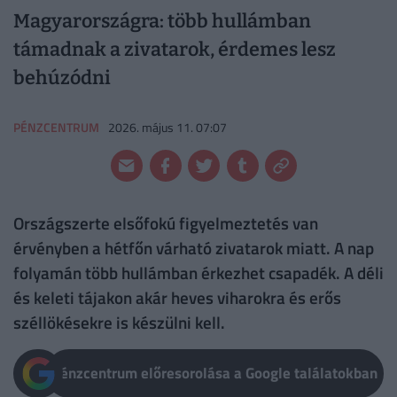
Magyarországra: több hullámban
támadnak a zivatarok, érdemes lesz
behúzódni
PÉNZCENTRUM
2026. május 11. 07:07
Országszerte elsőfokú figyelmeztetés van
érvényben a hétfőn várható zivatarok miatt. A nap
folyamán több hullámban érkezhet csapadék. A déli
és keleti tájakon akár heves viharokra és erős
széllökésekre is készülni kell.
Pénzcentrum előresorolása a Google találatokban