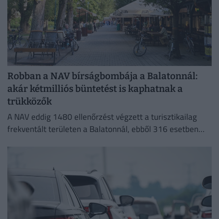
Robban a NAV bírságbombája a Balatonnál:
akár kétmilliós büntetést is kaphatnak a
trükközők
A NAV eddig 1480 ellenőrzést végzett a turisztikailag
frekventált területen a Balatonnál, ebből 316 esetben
tárt fel szabálytalanságot.