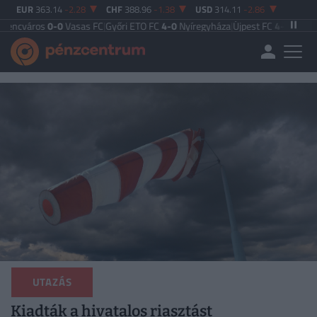
EUR
363.14
-2.28
CHF
388.96
-1.38
USD
314.11
-2.86
ros
0-0
Vasas FC
|
Győri ETO FC
4-0
Nyíregyháza
|
Újpest FC
4-2
Debreceni VSC
UTAZÁS
Kiadták a hivatalos riasztást