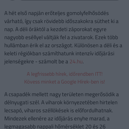
A hét első napján erőteljes gomolyfelhősödés
várható, így csak rövidebb időszakokra süthet ki a
nap. A déli óráktól a kezdeti záporokat egyre
nagyobb eséllyel váltják fel a zivatarok. Ezek több
hullámban érik el az országot. Különösen a déli és a
keleti régiókban számíthatunk intenzív időjárási
jelenségekre - számolt be a
24.hu
.
A legfrissebb hírek, időrendben ITT!
Kövess minket a Google Hírek-ben is!
A csapadék mellett nagy területen megerősödik a
délnyugati szél. A viharok környezetében hirtelen
lecsapó, viharos széllökések is előfordulhatnak.
Mindezek ellenére az időjárás enyhe marad, a
legmagasabb nappali hőmérséklet 20 és 26