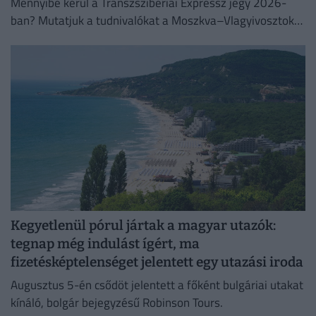
Mennyibe kerül a Transzszibériai Expressz jegy 2026-
ban? Mutatjuk a tudnivalókat a Moszkva–Vlagyivosztok
útvonalról, árakról és vásárlási lehetőségekről.
Kegyetlenül pórul jártak a magyar utazók:
tegnap még indulást ígért, ma
fizetésképtelenséget jelentett egy utazási iroda
Augusztus 5-én csődöt jelentett a főként bulgáriai utakat
kínáló, bolgár bejegyzésű Robinson Tours.