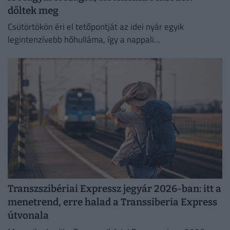
dőltek meg
Csütörtökön éri el tetőpontját az idei nyár egyik
legintenzívebb hőhulláma, így a nappali
csúcshőmérséklet akár a 42 Celsius-fokot is elérheti.
Transzszibériai Expressz jegyár 2026-ban: itt a
menetrend, erre halad a Transsiberia Express
útvonala