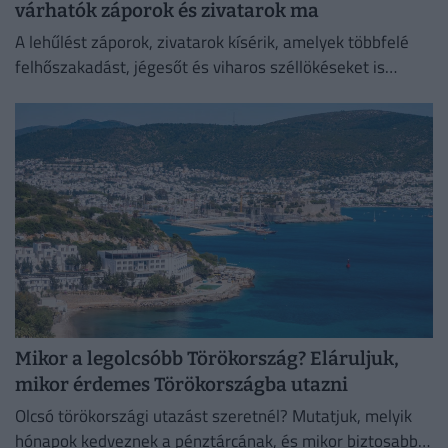
várhatók záporok és zivatarok ma
A lehűlést záporok, zivatarok kísérik, amelyek többfelé
felhőszakadást, jégesőt és viharos széllökéseket is
okozhatnak.
Mikor a legolcsóbb Törökország? Eláruljuk,
mikor érdemes Törökországba utazni
Olcsó törökországi utazást szeretnél? Mutatjuk, melyik
hónapok kedveznek a pénztárcának, és mikor biztosabb a