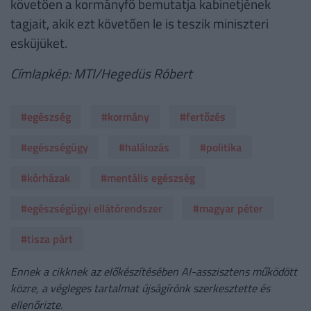
követően a kormányfő bemutatja kabinetjének
tagjait, akik ezt követően le is teszik miniszteri
esküjüket.
Címlapkép: MTI/Hegedüs Róbert
#egészség
#kormány
#fertőzés
#egészségügy
#halálozás
#politika
#kórházak
#mentális egészség
#egészségügyi ellátórendszer
#magyar péter
#tisza párt
Ennek a cikknek az előkészítésében AI-asszisztens működött
közre, a végleges tartalmat újságírónk szerkesztette és
ellenőrizte.