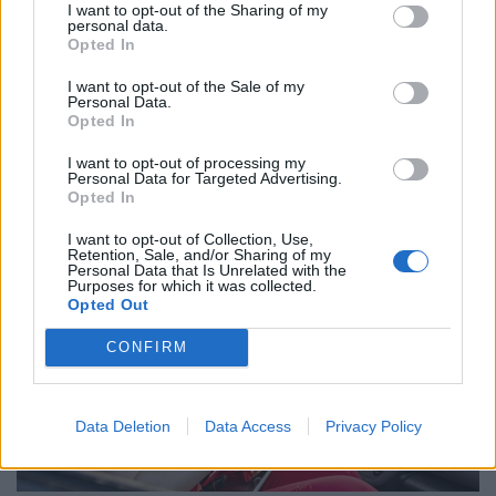
I want to opt-out of the Sharing of my
personal data.
Nagy változás élesedik a hazai
Opted In
gyógyszertárakban: sokan örülnek az
I want to opt-out of the Sale of my
áfamentességnek, de a patikák szerint van egy
Personal Data.
Opted In
bökkenő
Kétséges, hogy szeptember elsejével zökkenőmentesen
I want to opt-out of processing my
Personal Data for Targeted Advertising.
megvalósulhat-e a vényköteles gyógyszerek áfájának
Opted In
eltörlése.
I want to opt-out of Collection, Use,
Retention, Sale, and/or Sharing of my
Personal Data that Is Unrelated with the
Purposes for which it was collected.
Opted Out
CONFIRM
Data Deletion
Data Access
Privacy Policy