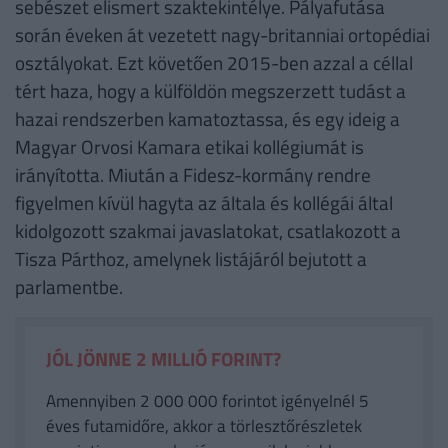
sebészet elismert szaktekintélye. Pályafutása
során éveken át vezetett nagy-britanniai ortopédiai
osztályokat. Ezt követően 2015-ben azzal a céllal
tért haza, hogy a külföldön megszerzett tudást a
hazai rendszerben kamatoztassa, és egy ideig a
Magyar Orvosi Kamara etikai kollégiumát is
irányította. Miután a Fidesz-kormány rendre
figyelmen kívül hagyta az általa és kollégái által
kidolgozott szakmai javaslatokat, csatlakozott a
Tisza Párthoz, amelynek listájáról bejutott a
parlamentbe.
JÓL JÖNNE 2 MILLIÓ FORINT?
Amennyiben 2 000 000 forintot igényelnél 5
éves futamidőre, akkor a törlesztőrészletek