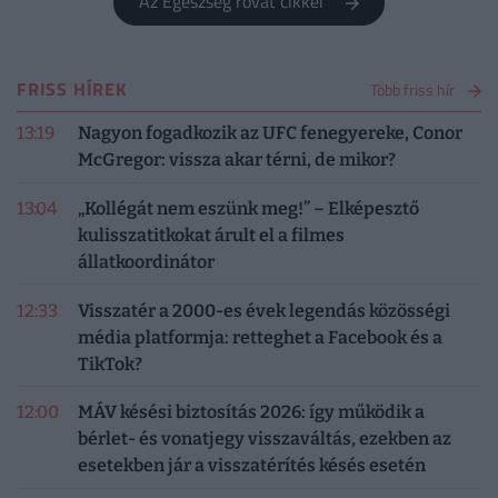
Az Egészség rovat cikkei
FRISS HÍREK
Több friss hír
13:19
Nagyon fogadkozik az UFC fenegyereke, Conor
McGregor: vissza akar térni, de mikor?
13:04
„Kollégát nem eszünk meg!” – Elképesztő
kulisszatitkokat árult el a filmes
állatkoordinátor
12:33
Visszatér a 2000-es évek legendás közösségi
média platformja: retteghet a Facebook és a
TikTok?
12:00
MÁV késési biztosítás 2026: így működik a
bérlet- és vonatjegy visszaváltás, ezekben az
esetekben jár a visszatérítés késés esetén