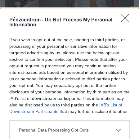
Pénzcentrum -
Do Not Process My Personal
Information
Nem elég mélyen a zsebbe nyúlni:
magánellátásban is egy évet kell várni a
If you wish to opt-out of the sale, sharing to third parties, or
magyar férfiaknak erre a műtétre
processing of your personal or sensitive information for
Magyarországon a vazektómia továbbra sem könnyen
targeted advertising by us, please use the below opt-out
section to confirm your selection. Please note that after your
elérhető fogamzásgátló megoldás: családtervezési célból
opt-out request is processed you may continue seeing
csak szigorú feltételek teljesülése esetén végezhető el.
interest-based ads based on personal information utilized by
us or personal information disclosed to third parties prior to
your opt-out. You may separately opt-out of the further
disclosure of your personal information by third parties on the
IAB’s list of downstream participants. This information may
also be disclosed by us to third parties on the
IAB’s List of
Downstream Participants
that may further disclose it to other
third parties.
Personal Data Processing Opt Outs