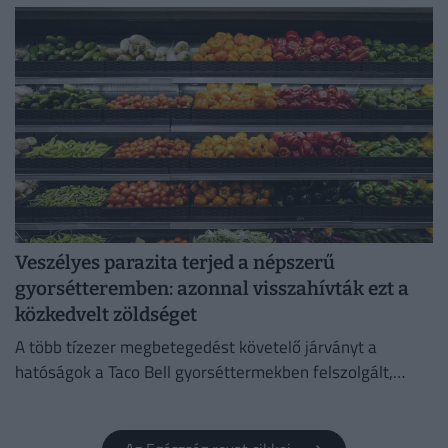
Veszélyes parazita terjed a népszerű
gyorsétteremben: azonnal visszahívták ezt a
közkedvelt zöldséget
A több tízezer megbetegedést követelő járványt a
hatóságok a Taco Bell gyorséttermekben felszolgált,
Közép-Mexikóból származó jégsalátával hozták
összefüggésbe.