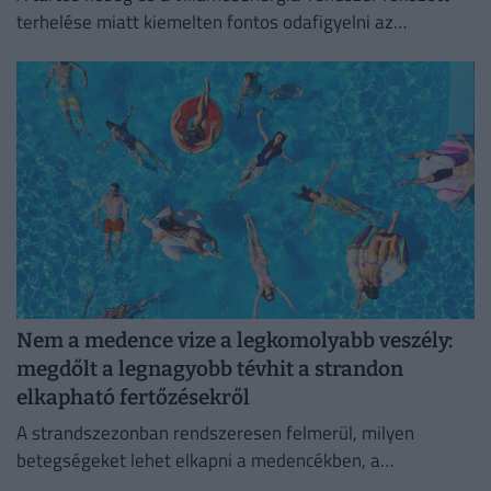
terhelése miatt kiemelten fontos odafigyelni az
élelmiszerek megfelelő tárolására.
Nem a medence vize a legkomolyabb veszély:
megdőlt a legnagyobb tévhit a strandon
elkapható fertőzésekről
A strandszezonban rendszeresen felmerül, milyen
betegségeket lehet elkapni a medencékben, a
termálfürdőkben vagy a természetes vizekben.