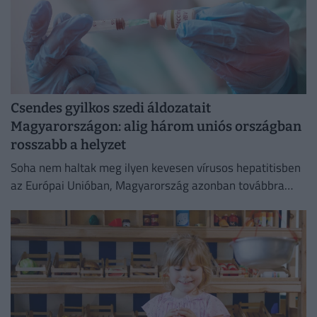
Csendes gyilkos szedi áldozatait
Magyarországon: alig három uniós országban
rosszabb a helyzet
Soha nem haltak meg ilyen kevesen vírusos hepatitisben
az Európai Unióban, Magyarország azonban továbbra
sem tartozik a legjobban teljesítő országok közé.