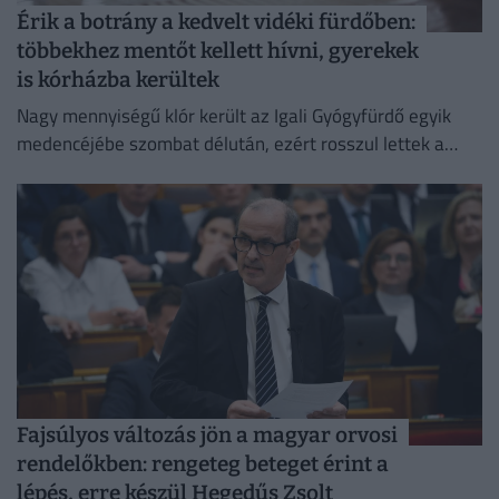
Érik a botrány a kedvelt vidéki fürdőben:
többekhez mentőt kellett hívni, gyerekek
is kórházba kerültek
Nagy mennyiségű klór került az Igali Gyógyfürdő egyik
medencéjébe szombat délután, ezért rosszul lettek a
fürdőzők.
Fajsúlyos változás jön a magyar orvosi
rendelőkben: rengeteg beteget érint a
lépés, erre készül Hegedűs Zsolt