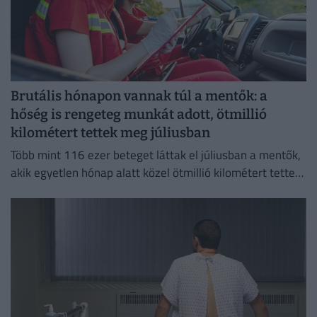
Brutális hónapon vannak túl a mentők: a
hőség is rengeteg munkát adott, ötmillió
kilométert tettek meg júliusban
Több mint 116 ezer beteget láttak el júliusban a mentők,
akik egyetlen hónap alatt közel ötmillió kilométert tettek
meg az ország útjain.