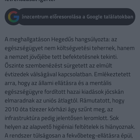
Pénzcentrum előresorolása a Google találatokban
A meghallgatáson Hegedűs hangsúlyozta: az
egészségügyet nem költségvetési tehernek, hanem
a nemzet jövőjébe tett befektetésnek tekinti.
Őszinte szembenézést sürgetett az elmúlt
évtizedek válságával kapcsolatban. Emlékeztetett
arra, hogy az állami ellátásra és a mentális
egészségügyre fordított hazai kiadások jócskán
elmaradnak az uniós átlagtól. Rámutatott, hogy
2010 óta tízezer kórházi ágy szűnt meg, az
infrastruktúra pedig jelentősen leromlott. Sok
helyen az alapvető higiéniai feltételek is hiányoznak.
A rendszer túlságosan a fekvőbeteg-ellátásra épül,