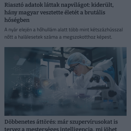
Riasztó adatok láttak napvilágot: kiderült,
hány magyar vesztette életét a brutális
hőségben
A nyár elején a hőhullám alatt több mint kétszázhússzal
nőtt a halálesetek száma a megszokotthoz képest.
Döbbenetes áttörés: már szupervírusokat is
tervez a mesterséges intelligencia, mi jöhet