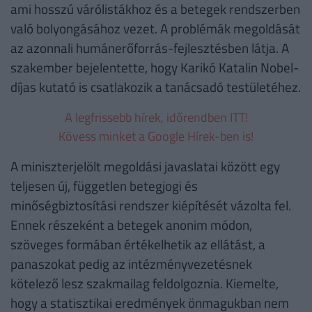
ami hosszú várólistákhoz és a betegek rendszerben
való bolyongásához vezet. A problémák megoldását
az azonnali humánerőforrás-fejlesztésben látja. A
szakember bejelentette, hogy Karikó Katalin Nobel-
díjas kutató is csatlakozik a tanácsadó testületéhez.
A legfrissebb hírek, időrendben ITT!
Kövess minket a Google Hírek-ben is!
A miniszterjelölt megoldási javaslatai között egy
teljesen új, független betegjogi és
minőségbiztosítási rendszer kiépítését vázolta fel.
Ennek részeként a betegek anonim módon,
szöveges formában értékelhetik az ellátást, a
panaszokat pedig az intézményvezetésnek
kötelező lesz szakmailag feldolgoznia. Kiemelte,
hogy a statisztikai eredmények önmagukban nem