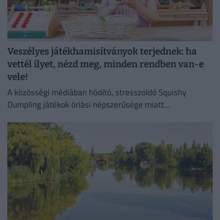
Veszélyes játékhamisítványok terjednek: ha
vettél ilyet, nézd meg, minden rendben van-e
vele!
A közösségi médiában hódító, stresszoldó Squishy
Dumpling játékok óriási népszerűsége miatt
elárasztották a piacot az olcsó és rendkívül veszélyes
hamisítványok.