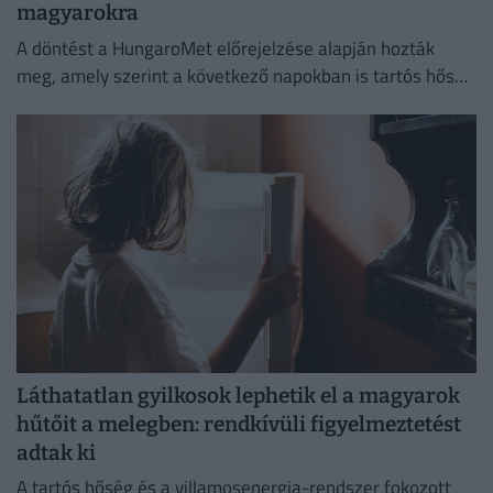
magyarokra
A döntést a HungaroMet előrejelzése alapján hozták
meg, amely szerint a következő napokban is tartós hőség
várható.
Láthatatlan gyilkosok lephetik el a magyarok
hűtőit a melegben: rendkívüli figyelmeztetést
adtak ki
A tartós hőség és a villamosenergia-rendszer fokozott