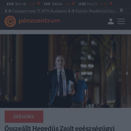
EUR
363.18
-2.23
CHF
388.84
-1.5
USD
314.21
-2.76
egerszegi TE
|
MTK Budapest
2-3
Puskás Akadémia
|
Zalaegerszegi TE
5-2
Paks
EGÉSZSÉG
Összeállt Hegedűs Zsolt egészségügyi