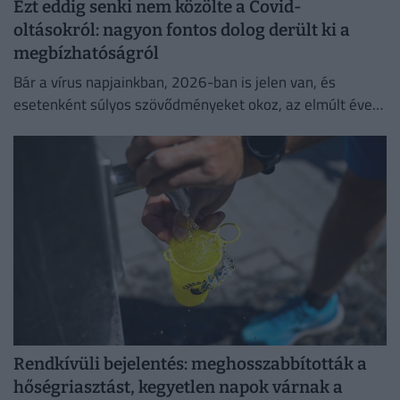
Ezt eddig senki nem közölte a Covid-
oltásokról: nagyon fontos dolog derült ki a
megbízhatóságról
Bár a vírus napjainkban, 2026-ban is jelen van, és
esetenként súlyos szövődményeket okoz, az elmúlt évek
adatai egyértelműen igazolják a vakcinák
biztonságosságát.
Rendkívüli bejelentés: meghosszabbították a
hőségriasztást, kegyetlen napok várnak a