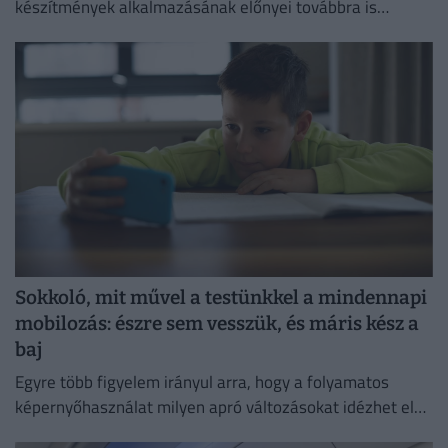
készítmények alkalmazásának előnyei továbbra is
felülmúlják a kockázatokat.
Sokkoló, mit művel a testünkkel a mindennapi
mobilozás: észre sem vesszük, és máris kész a
baj
Egyre több figyelem irányul arra, hogy a folyamatos
képernyőhasználat milyen apró változásokat idézhet elő
a szervezetben.