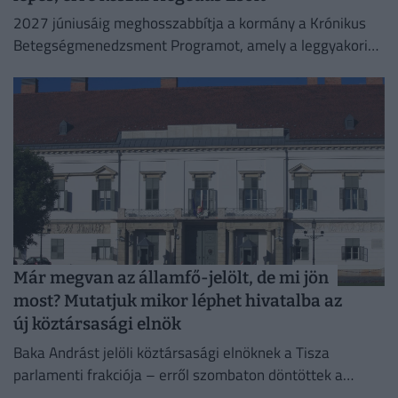
2027 júniusáig meghosszabbítja a kormány a Krónikus
Betegségmenedzsment Programot, amely a leggyakoribb
krónikus betegségek háziorvosi gondozását támogatja.
Már megvan az államfő-jelölt, de mi jön
most? Mutatjuk mikor léphet hivatalba az
új köztársasági elnök
Baka Andrást jelöli köztársasági elnöknek a Tisza
parlamenti frakciója – erről szombaton döntöttek a
képviselők.