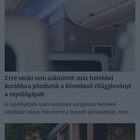
Erre senki sem számított: már hetekkel
korábban jelezhetik a következő világjárványt
a repülőgépek
A repülőgépek szennyvizének vizsgálata hetekkel
korábban képes felismerni a terjedő kórokozókat, mint a
hagyományos globális járványügyi megfigyelési
módszerek.