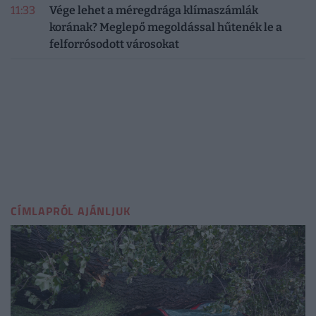
11:33
Vége lehet a méregdrága klímaszámlák
korának? Meglepő megoldással hűtenék le a
felforrósodott városokat
CÍMLAPRÓL AJÁNLJUK