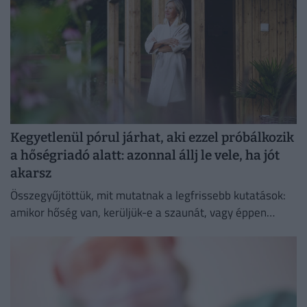
Kegyetlenül pórul járhat, aki ezzel próbálkozik
a hőségriadó alatt: azonnal állj le vele, ha jót
akarsz
Összegyűjtöttük, mit mutatnak a legfrissebb kutatások:
amikor hőség van, kerüljük-e a szaunát, vagy éppen
ellenkezőleg.