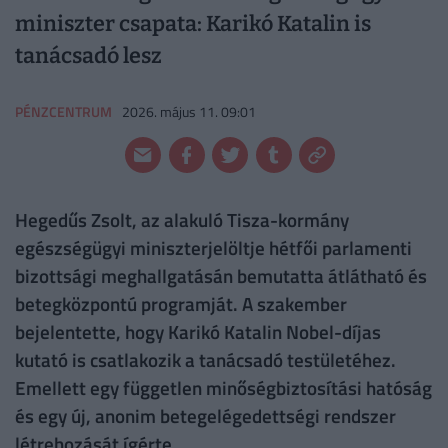
miniszter csapata: Karikó Katalin is
tanácsadó lesz
PÉNZCENTRUM
2026. május 11. 09:01
Hegedűs Zsolt, az alakuló Tisza-kormány
egészségügyi miniszterjelöltje hétfői parlamenti
bizottsági meghallgatásán bemutatta átlátható és
betegközpontú programját. A szakember
bejelentette, hogy Karikó Katalin Nobel-díjas
kutató is csatlakozik a tanácsadó testületéhez.
Emellett egy független minőségbiztosítási hatóság
és egy új, anonim betegelégedettségi rendszer
létrehozását ígérte.