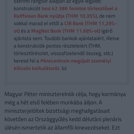
szerinti rangsor alapján az egyik legjobb
konstrukciót
havi 42 386
forintos törlesztővel a
Raiffeisen Bank nyújtja (THM 10,35%),
de nem
sokkal marad el ettől a
CIB Bank (THM 11,29%-
ot)
és a
MagNet Bank (THM 11.68%-ot)
ígérő
ajánlata sem. További bankok ajánlataiért, illetve
a konstrukciók pontos részleteiért (THM,
törlesztőrészlet, visszafizetendő összeg, stb.)
keresd fel a
Pénzcentrum megújult személyi
kölcsön kalkulátorát.
(x)
Magyar Péter miniszterelnök célja, hogy kormánya
még a hét első felében munkába álljon. A
miniszterjelöltek bizottsági meghallgatásait
követően az Országgyűlés kedd délutáni plenáris
ülésén ismertetik az államfői kinevezéseket. Ezt