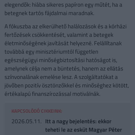
elegendők: hiába sikeres papíron egy műtét, ha a
betegnek tartós fájdalmai maradnak.
A fókuszba az elkerülhető halálozások és a kórházi
fertőzések csökkentését, valamint a betegek
életminőségének javítását helyezné. Felállítanak
továbbá egy minisztériumtól független
egészségügyi minőségbiztosítási hatóságot is,
amelynek célja nem a büntetés, hanem az ellátás
színvonalának emelése lesz. A szolgáltatókat a
jövőben pozitív ösztönzőkkel és minőséghez kötött,
értékalapú finanszírozással motiválnák.
KAPCSOLÓDÓ CIKKEINK:
2026.05.11.
Itt a nagy bejelentés: ekkor
teheti le az esküt Magyar Péter