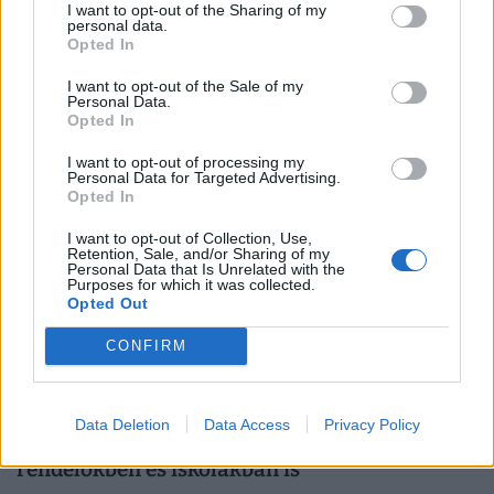
I want to opt-out of the Sharing of my
Még nincsenek hozzászólások. Legyél te az első!
personal data.
Opted In
I want to opt-out of the Sale of my
NEKED AJÁNLJUK
Personal Data.
Opted In
I want to opt-out of processing my
Personal Data for Targeted Advertising.
Opted In
I want to opt-out of Collection, Use,
Retention, Sale, and/or Sharing of my
Personal Data that Is Unrelated with the
Purposes for which it was collected.
Opted Out
CONFIRM
Magyar Péter: gigászi lakásprogram
indul Magyarországon, hatalmas
Data Deletion
Data Access
Privacy Policy
változások jönnek az orvosi
rendelőkben és iskolákban is