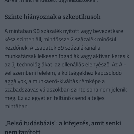
Szinte hiányoznak a szkeptikusok
A mintában 98 százalék nyitott vagy bevezetésre
kész szinten áll, mindössze 2 százalék minősül
kezdőnek. A csapatok 59 százalékánál a
munkatársak lelkesen fogadják vagy aktívan keresik
az új technológiákat, az ellenállás elenyésző. Az AI-
vel szembeni félelem, a költségekhez kapcsolódó
aggályok, a munkaerő-kiváltás rémképe a
szabadszavas válaszokban szinte soha nem jelenik
meg. Ez az egyetlen feltűnő csend a teljes
mintában.
„Belső tudásbázis": a kifejezés, amit senki
nem tanított