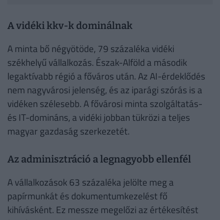
A vidéki kkv-k dominálnak
A minta bő négyötöde, 79 százaléka vidéki
székhelyű vállalkozás. Észak-Alföld a második
legaktívabb régió a főváros után. Az AI-érdeklődés
nem nagyvárosi jelenség, és az iparági szórás is a
vidéken szélesebb. A fővárosi minta szolgáltatás-
és IT-domináns, a vidéki jobban tükrözi a teljes
magyar gazdaság szerkezetét.
Az adminisztráció a legnagyobb ellenfél
A vállalkozások 63 százaléka jelölte meg a
papírmunkát és dokumentumkezelést fő
kihívásként. Ez messze megelőzi az értékesítést