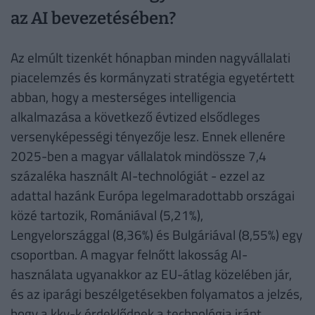
az AI bevezetésében?
Az elmúlt tizenkét hónapban minden nagyvállalati
piacelemzés és kormányzati stratégia egyetértett
abban, hogy a mesterséges intelligencia
alkalmazása a következő évtized elsődleges
versenyképességi tényezője lesz. Ennek ellenére
2025-ben a magyar vállalatok mindössze 7,4
százaléka használt AI-technológiát - ezzel az
adattal hazánk Európa legelmaradottabb országai
közé tartozik, Romániával (5,21%),
Lengyelországgal (8,36%) és Bulgáriával (8,55%) egy
csoportban. A magyar felnőtt lakosság AI-
használata ugyanakkor az EU-átlag közelében jár,
és az iparági beszélgetésekben folyamatos a jelzés,
hogy a kkv-k érdeklődnek a technológia iránt.