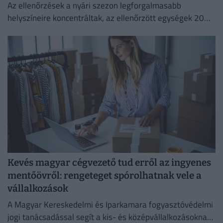
Az ellenőrzések a nyári szezon legforgalmasabb
helyszíneire koncentráltak, az ellenőrzött egységek 20
százalékánál higiéniai hiányosságot tapasztaltak.
Kevés magyar cégvezető tud erről az ingyenes
mentőövről: rengeteget spórolhatnak vele a
vállalkozások
A Magyar Kereskedelmi és Iparkamara fogyasztóvédelmi
jogi tanácsadással segít a kis- és középvállalkozásoknak