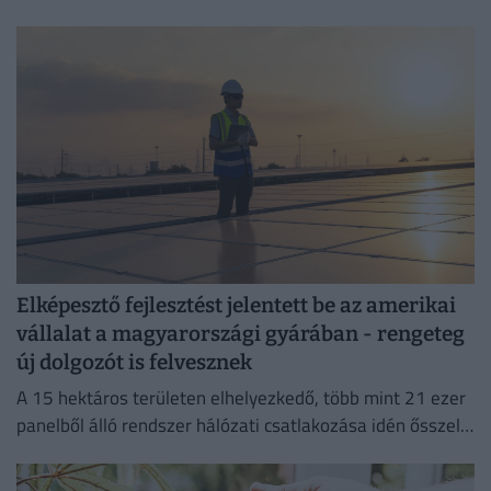
megelőzni a költséges jogsértéseket.
Elképesztő fejlesztést jelentett be az amerikai
vállalat a magyarországi gyárában - rengeteg
új dolgozót is felvesznek
A 15 hektáros területen elhelyezkedő, több mint 21 ezer
panelből álló rendszer hálózati csatlakozása idén ősszel
várható.