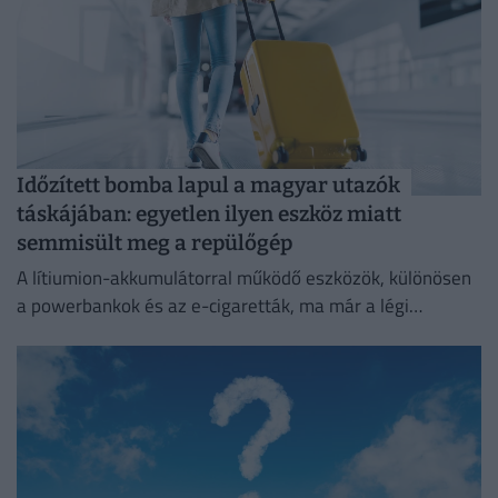
Időzített bomba lapul a magyar utazók
táskájában: egyetlen ilyen eszköz miatt
semmisült meg a repülőgép
A lítiumion-akkumulátorral működő eszközök, különösen
a powerbankok és az e-cigaretták, ma már a légi
közlekedés egyik legnagyobb biztonsági kockázatát
jelentik.