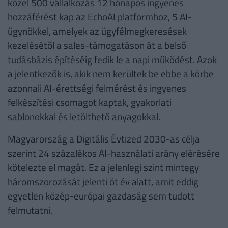
közel 500 vállalkozás 12 hónapos ingyenes
hozzáférést kap az EchoAI platformhoz, 5 AI-
ügynökkel, amelyek az ügyfélmegkeresések
kezelésétől a sales-támogatáson át a belső
tudásbázis építéséig fedik le a napi működést. Azok
a jelentkezők is, akik nem kerültek be ebbe a körbe
azonnali AI-érettségi felmérést és ingyenes
felkészítési csomagot kaptak, gyakorlati
sablonokkal és letölthető anyagokkal.
Magyarország a Digitális Évtized 2030-as célja
szerint 24 százalékos AI-használati arány elérésére
kötelezte el magát. Ez a jelenlegi szint mintegy
háromszorozását jelenti öt év alatt, amit eddig
egyetlen közép-európai gazdaság sem tudott
felmutatni.