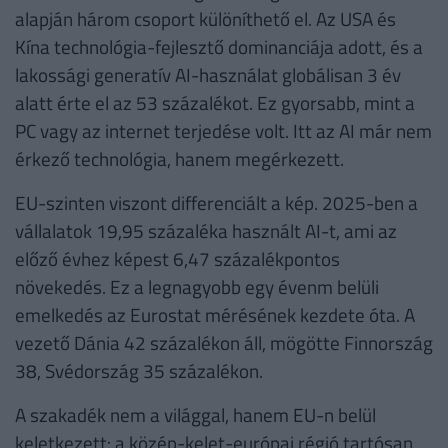
alapján három csoport különíthető el. Az USA és
Kína technológia-fejlesztő dominanciája adott, és a
lakossági generatív AI-használat globálisan 3 év
alatt érte el az 53 százalékot. Ez gyorsabb, mint a
PC vagy az internet terjedése volt. Itt az AI már nem
érkező technológia, hanem megérkezett.
EU-szinten viszont differenciált a kép. 2025-ben a
vállalatok 19,95 százaléka használt AI-t, ami az
előző évhez képest 6,47 százalékpontos
növekedés. Ez a legnagyobb egy évenm belüli
emelkedés az Eurostat mérésének kezdete óta. A
vezető Dánia 42 százalékon áll, mögötte Finnország
38, Svédország 35 százalékon.
A szakadék nem a világgal, hanem EU-n belül
keletkezett: a közép-kelet-európai régió tartósan