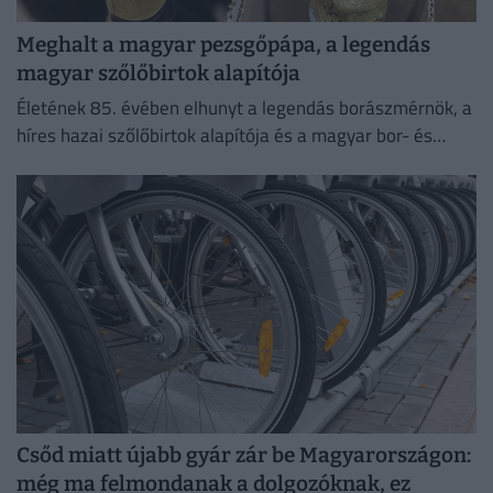
Meghalt a magyar pezsgőpápa, a legendás
magyar szőlőbirtok alapítója
Életének 85. évében elhunyt a legendás borászmérnök, a
híres hazai szőlőbirtok alapítója és a magyar bor- és
pezsgőkultúra meghatározó személyisége.
Csőd miatt újabb gyár zár be Magyarországon:
még ma felmondanak a dolgozóknak, ez