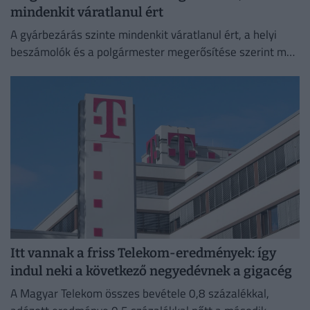
mindenkit váratlanul ért
A gyárbezárás szinte mindenkit váratlanul ért, a helyi
beszámolók és a polgármester megerősítése szerint még
a cégvezetés is csak az utolsó pillanatban értesült a
döntésről.
Itt vannak a friss Telekom-eredmények: így
indul neki a következő negyedévnek a gigacég
A Magyar Telekom összes bevétele 0,8 százalékkal,