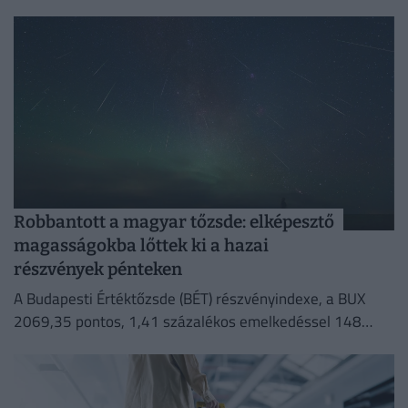
akciók és várható időjárás egy helyen!
Robbantott a magyar tőzsde: elképesztő
magasságokba lőttek ki a hazai
részvények pénteken
A Budapesti Értéktőzsde (BÉT) részvényindexe, a BUX
2069,35 pontos, 1,41 százalékos emelkedéssel 148
632,55 ponton zárt pénteken.