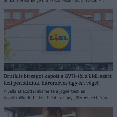
adózott eredménye 0,5 százalékkal nőtt a második
negyedévben 2025 azonos időszakához képest.
Brutális bírságot kapott a GVH-tól a Lidl: ezért
kell perkálniuk, hároméves ügy ért véget
A vállalat ezúttal elismerte a jogsértést, és
együttműködött a hivatallal - az ügy előzményei három
évre nyúlnak vissza.