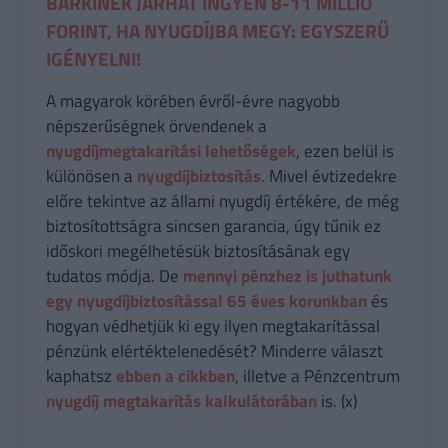
BÁRKINEK JÁRHAT INGYEN 8-11 MILLIÓ
FORINT, HA NYUGDÍJBA MEGY: EGYSZERŰ
IGÉNYELNI!
A magyarok körében évről-évre nagyobb
népszerűségnek örvendenek a
nyugdíjmegtakarítási lehetőségek
, ezen belül is
különösen a
nyugdíjbiztosítás
. Mivel évtizedekre
előre tekintve az állami nyugdíj értékére, de még
biztosítottságra sincsen garancia, úgy tűnik ez
időskori megélhetésük biztosításának egy
tudatos módja. De
mennyi pénzhez is juthatunk
egy nyugdíjbiztosítással 65 éves korunkban
és
hogyan védhetjük ki egy ilyen megtakarítással
pénzünk elértéktelenedését? Minderre választ
kaphatsz
ebben a cikkben
, illetve a Pénzcentrum
nyugdíj megtakarítás kalkulátorában
is. (x)