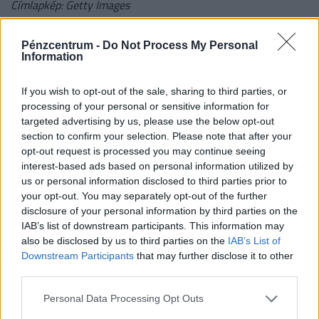
Címlapkép: Getty Images
#digitalizáció
#vállalkozás
#kkv
Pénzcentrum -
Do Not Process My Personal
Information
#magyarország
#gazdaság
#kutatás
If you wish to opt-out of the sale, sharing to third parties, or
#technológia
#innováció
processing of your personal or sensitive information for
targeted advertising by us, please use the below opt-out
#mesterséges intelligencia
#ai
section to confirm your selection. Please note that after your
opt-out request is processed you may continue seeing
#kis és középvállalkozások
interest-based ads based on personal information utilized by
us or personal information disclosed to third parties prior to
your opt-out. You may separately opt-out of the further
0 HOZZÁSZÓLÁS
disclosure of your personal information by third parties on the
IAB’s list of downstream participants. This information may
also be disclosed by us to third parties on the
IAB’s List of
Csak bejelentkezett felhasználó szólhat hozzá.
Downstream Participants
that may further disclose it to other
Belépés itt!
third parties.
A kommentkezelési szabályzatot
itt találod
.
Personal Data Processing Opt Outs