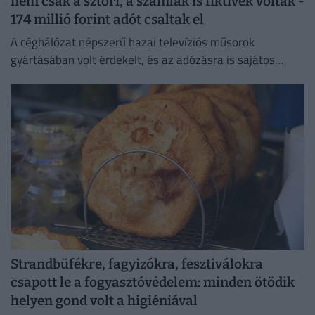
nem csak a sztori, a számlák is fiktívek voltak -
174 millió forint adót csaltak el
A céghálózat népszerű hazai televíziós műsorok
gyártásában volt érdekelt, és az adózásra is sajátos
forgatókönyvet talált ki.
Strandbüfékre, fagyizókra, fesztiválokra
csapott le a fogyasztóvédelem: minden ötödik
helyen gond volt a higiéniával