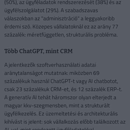
(50%), az ügyféladatok rendszerezését (38%) és az
ügyfélszolgálatot (29%). A szabadszavas
válaszokban az "adminisztráció" a leggyakoribb
érdemi szó. Közepes vállalatoknál ez az arány 77
százalék: méretfüggetlen, strukturális probléma.
Több ChatGPT, mint CRM
A jelentkezők szoftverhasználati adatai
aránytalanságot mutatnak: miközben 69
százalékuk használ ChatGPT-t vagy AI chatbotot,
csak 23 százalékuk CRM-et, és 12 százalék ERP-t.
A generatív AI tehát háromszor olyan elterjedt a
magyar kkv-szegmensben, mint a strukturált
ügyfélkezelés. Ez üzemeltetési és architekturális
kihívást is jelent: sok vállalkozás előbb találkozott az
AI-val, mint rendezett ügyféladatokkal.