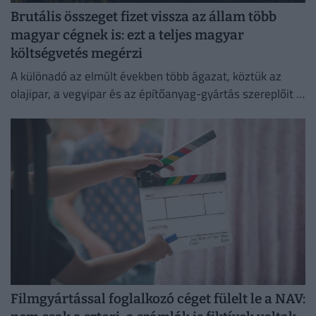
Brutális összeget fizet vissza az állam több
magyar cégnek is: ezt a teljes magyar
költségvetés megérzi
A különadó az elmúlt években több ágazat, köztük az
olajipar, a vegyipar és az építőanyag-gyártás szereplőit is
érzékenyen érintette.
Filmgyártással foglalkozó céget fülelt le a NAV: