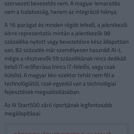
szervezeti bevezetés nem. A magyar lemaradás
nem a tudatosság, hanem az integráció hiánya.
A 16 iparágat és minden régiót lefedő, a jelentkezői
körre reprezentatív mintán a jelentkezők 98
százaléka nyitott vagy bevezetésre kész állapotban
van, 82 százalék már személyesen használt AI-t,
mégis a résztvevők 59 százalékának nincs dedikált
belső IT-erőforrása (nincs IT-felelős, vagy csak
külsős). A magyar kkv-szektor tehát nem fél a
technológiától, csak egyedül van a technológiai
fejlesztések megvalósításában.
Az AI Start500 záró riportjának legfontosabb
megállapításai: