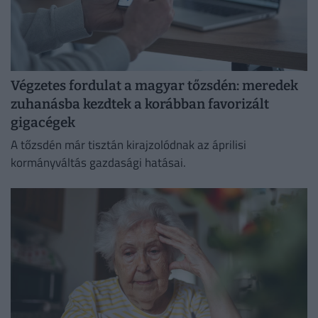
Végzetes fordulat a magyar tőzsdén: meredek
zuhanásba kezdtek a korábban favorizált
gigacégek
A tőzsdén már tisztán kirajzolódnak az áprilisi
kormányváltás gazdasági hatásai.