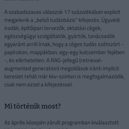
A szabadszavas válaszok 17 százalékában explicit
megjelenik a „belső tudásbázis" kifejezés. Ügyvédi
irodák, építőipari tervezők, oktatási cégek,
egészségügyi szolgáltatók, gyártók, tanácsadók
egyaránt arról írnak, hogy a céges tudás szétszórt -
papírokon, mappákban, egy-egy kulcsember fejében
-, és elérhetetlen. A RAG-jellegű (retrieval-
augmented generation) megoldások iránti implicit
kereslet tehát már kkv-szinten is megfogalmazódik,
csak nem ezzel a kifejezéssel.
Mi történik most?
Az április közepén zárult programban kiválasztott