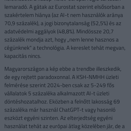
lemaradó. A gátak az Eurostat szerint elsősorban a
szakértelem hiánya (az AI-t nem használók aránya
70,9 százalék), a jogi bizonytalanság (52,5%) és az
adatvédelmi aggályok (48,8%). Mindössze 20,7
százalék mondja azt, hogy „nem lenne hasznos a
cégünknek" a technológia. A kereslet tehát megvan,
kapacitás nincs.
Magyarországon a kép ebbe a trendbe illeszkedik,
de egy rejtett paradoxonnal. A KSH-NMHH üzleti
felmérése szerint 2024-ben csak az 5-249 fős
vállalatok 5 százaléka alkalmazott AI-t üzleti
döntéshozatalhoz. Eközben a felnőtt lakosság 69
százaléka már használ ChatGPT-t vagy hasonló
eszközt egyéni szinten. Az elterjedtség egyéni
használat tehát az európai átlag közelében jár, de a