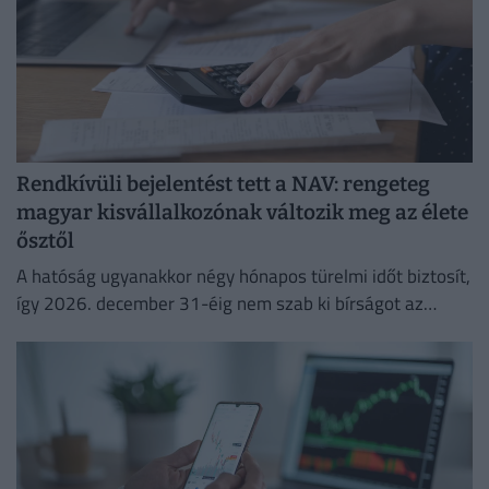
Rendkívüli bejelentést tett a NAV: rengeteg
magyar kisvállalkozónak változik meg az élete
ősztől
A hatóság ugyanakkor négy hónapos türelmi időt biztosít,
így 2026. december 31-éig nem szab ki bírságot az
esetleges hibák miatt.