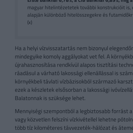
Erste Banknál 6,78%, a CIB Banknál 6,89%, míg
magyar hitelintézetetek további konstrukcióit is, 
alapján különböző hitelösszegekre és futamidőkr
(x)
Ha a helyi vízvisszatartás nem bizonyul elegendőn
mindegyike komoly aggályokat vet fel. A környékbe
újrahasznosítása rendkívül alapos tisztítási techn
ráadásul a várható lakossági ellenállással is szám
környékbeli távlati vízbázisokból származó karszt
ezek a készletek elsősorban a lakossági ivóvízellát
Balatonnak is szüksége lehet.
Mennyiségi szempontból a legbiztosabb forrást a
vagy közvetlen felszíni vízkivétellel lehetne pótol
több tíz kilométeres távvezeték-hálózat és áteme