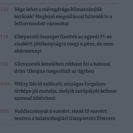
11:33
Vége lehet a méregdrága klímaszámlák
korának? Meglepő megoldással hűtenék le a
felforrósodott városokat
11:18
Elképesztő összeget fizettek az egyedi F1-es
sisakért: jótékonyságra megy a pénz, de nem
akármennyi
11:02
Gázvezeték közelében robbant fel a katonai
drón: Ukrajna megszólalt az ügyben
10:34
Vitézy Dávid exkluzív, országos forgalom-
térképe jól mutatja, melyik autópályát kellene
azonnal kibővíteni
10:05
Vaddisznónyak 6 ezerért, steak 12 ezerért:
teszten a balatonboglári Gianpietro’s Étterem