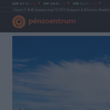
EUR
363.18
-2.23
CHF
388.84
-1.5
USD
314.21
-2.76
C
|
Vasas FC
5-0
Zalaegerszegi TE
|
MTK Budapest
2-3
Puskás Akadémia
|
Zalae