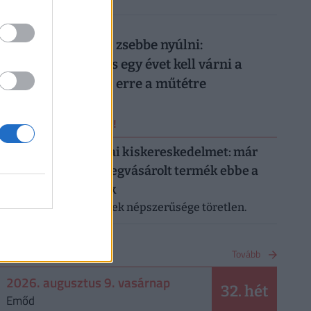
026. augusztus 8.
Nem elég mélyen a zsebbe nyúlni:
magánellátásban is egy évet kell várni a
magyar férfiaknak erre a műtétre
ERRŐL NE MARADJ LE!
Letarolták az európai kiskereskedelmet: már
minden második megvásárolt termék ebbe a
kategóriába tartozik
A saját márkás termékek népszerűsége töretlen.
NAPTÁR
Tovább
2026. augusztus 9. vasárnap
32. hét
Emőd