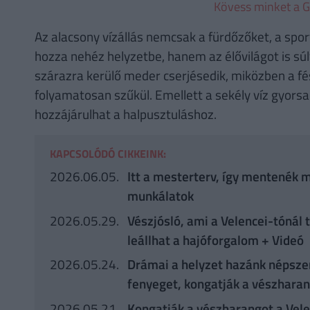
Kövess minket a G
Az alacsony vízállás nemcsak a fürdőzőket, a sport
hozza nehéz helyzetbe, hanem az élővilágot is súl
szárazra kerülő meder cserjésedik, miközben a fé
folyamatosan szűkül. Emellett a sekély víz gyorsa
hozzájárulhat a halpusztuláshoz.
KAPCSOLÓDÓ CIKKEINK:
2026.06.05.
Itt a mesterterv, így mentenék m
munkálatok
2026.05.29.
Vészjósló, ami a Velencei-tónál
leállhat a hajóforgalom + Videó
2026.05.24.
Drámai a helyzet hazánk népsze
fenyeget, kongatják a vészharan
2026.05.21.
Kongatják a vészharangot a Velen