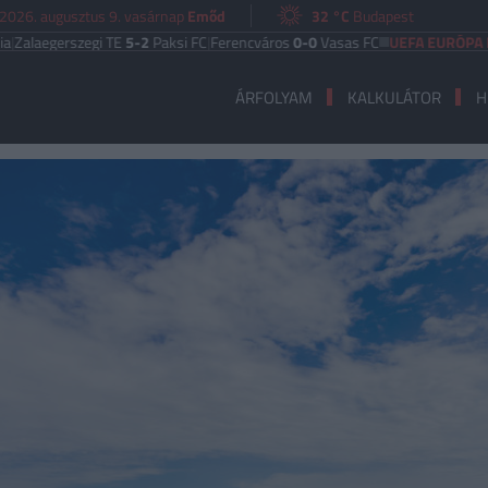
2026. augusztus 9. vasárnap
Emőd
32 °C
Budapest
gerszegi TE
5-2
Paksi FC
|
Ferencváros
0-0
Vasas FC
UEFA EURÓPA LIGA
Ben
ÁRFOLYAM
KALKULÁTOR
H