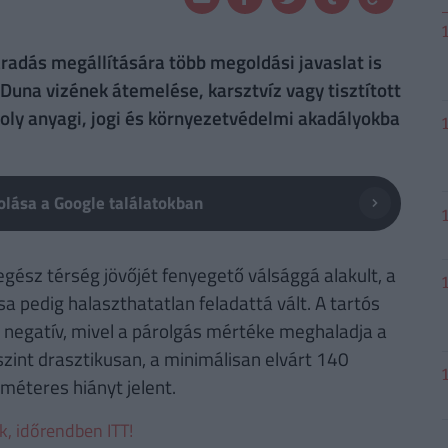
radás megállítására több megoldási javaslat is
 Duna vizének átemelése, karsztvíz vagy tisztított
oly anyagi, jogi és környezetvédelmi akadályokba
lása a Google találatokban
gész térség jövőjét fenyegető válsággá alakult, a
 pedig halaszthatatlan feladattá vált. A tartós
 negatív, mivel a párolgás mértéke meghaladja a
zint drasztikusan, a minimálisan elvárt 140
méteres hiányt jelent.
ek, időrendben ITT!