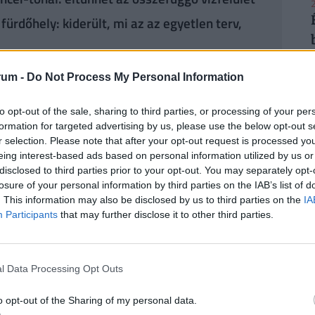
2
ürdőhely: kiderült, mi az az egyetlen terv,
rum -
Do Not Process My Personal Information
dkívül alacsony vízállások – a korabeli krónikák
2
dt –, az elmúlt évtizedben egyre gyakoribbá váltak
to opt-out of the sale, sharing to third parties, or processing of your per
zet leereszteni a tóból, azóta szinte folyamatos a
formation for targeted advertising by us, please use the below opt-out s
r selection. Please note that after your opt-out request is processed y
 is volt már példa, ekkor a rákhegyi karsztvízbázis
eing interest-based ads based on personal information utilized by us or
növelni a vízszintet. Mára azonban ez a megoldás a
disclosed to third parties prior to your opt-out. You may separately opt-
2
sökkent vízhozam miatt lényegesen nehezebben
losure of your personal information by third parties on the IAB’s list of
. This information may also be disclosed by us to third parties on the
IA
Participants
that may further disclose it to other third parties.
2
l Data Processing Opt Outs
zpótlás elkerülhetetlen, de a
l követniük, így kizárólag
o opt-out of the Sharing of my personal data.