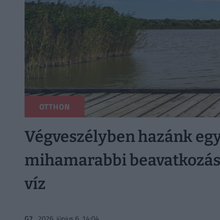
OTTHON
Végveszélyben hazánk egy
mihamarabbi beavatkozás k
víz
G7
2026. június 6. 14:04