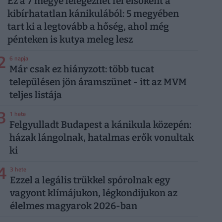
Ez a 7 megye lélegezhet fel elsőként a
kibírhatatlan kánikulából: 5 megyében
tart ki a legtovább a hőség, ahol még
pénteken is kutya meleg lesz
2
6 napja
Már csak ez hiányzott: több tucat
településen jön áramszünet - itt az MVM
teljes listája
3
1 hete
Felgyulladt Budapest a kánikula közepén:
házak lángolnak, hatalmas erők vonultak
ki
4
3 hete
Ezzel a legális trükkel spórolnak egy
vagyont klímájukon, légkondijukon az
élelmes magyarok 2026-ban