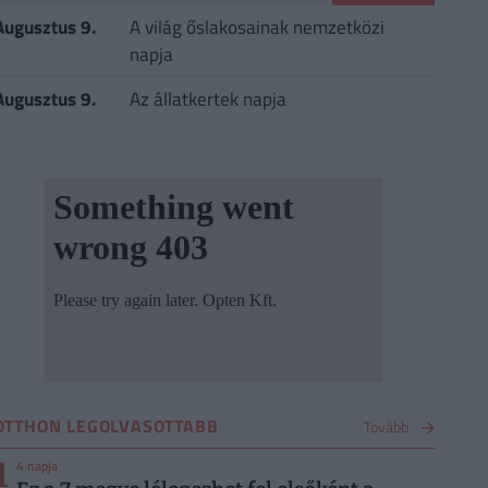
Augusztus 9.
A világ őslakosainak nemzetközi
napja
Augusztus 9.
Az állatkertek napja
OTTHON LEGOLVASOTTABB
Tovább
1
4 napja