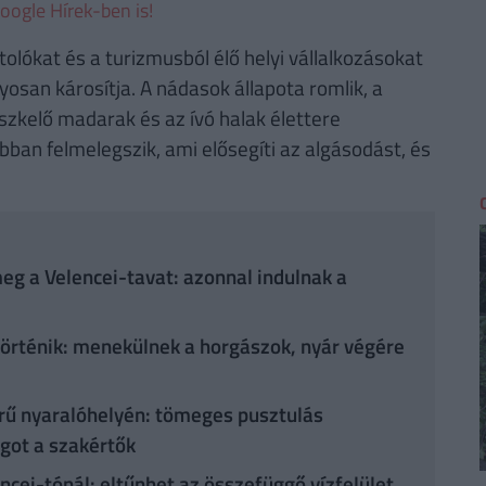
oogle Hírek-ben is!
olókat és a turizmusból élő helyi vállalkozásokat
yosan károsítja. A nádasok állapota romlik, a
szkelő madarak és az ívó halak élettere
bban felmelegszik, ami elősegíti az algásodást, és
eg a Velencei-tavat: azonnal indulnak a
 történik: menekülnek a horgászok, nyár végére
rű nyaralóhelyén: tömeges pusztulás
got a szakértők
cei-tónál: eltűnhet az összefüggő vízfelület