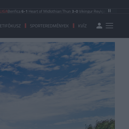
fica
6-1
Heart of Midlothian
|
Thun
3-0
Vikingur Reykjavik
|
PAOK Saloniki
0-1
ETIFÓKUSZ
SPORTEREDMÉNYEK
KVÍZ