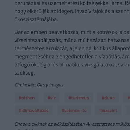
beruházási és üzemeltetési költségekkel járna. Ráa
hogy elkerüljék az idegen, invazív fajok és a sze
ökoszisztémájába.
Bár az emberi beavatkozás, mint a kotrások, a pa
vízszintszabályozás, már a múlt század hatvanas 
természetes arculatát, a jelenlegi kritikus állapo
megmentéséhez elengedhetetlen a vízpótlás, ám
átfogó ökológiai és klimatikus vizsgálatokra, val
szükség.
Címlapkép: Getty Images
#otthon
#víz
#turizmus
#duna
#
#klímaváltozás
#velencei-tó
#vízszint
Ennek a cikknek az előkészítésében AI-asszisztens működöt