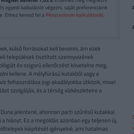
 a MagNet Banknál 7,02%.
Érdemes még megnézni
és egyedi kalkulációt végezni, saját preferenciáink
e. Ehhez keresd fel a
Pénzcentrum kalkulátorát.
ek, külső forrásokat kell bevonni, ám ezek
li települések tisztított szennyvizének
ológiát és szigorú ellenőrzést követelne meg,
olni kellene. A mélyfúrású kutakból vagy a
víz felhasználása jogi akadályokba ütközik, mivel
ást szolgálják, és a térség vízkészleteire a
 Duna jelentené, ahonnan parti szűrésű kutakkal
ni a hiányt. Ez a megoldás azonban egy teljesen új,
lőtelepek kiépítését igényelné, ami hatalmas