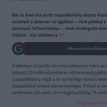
Bár az évek óta tartó csapadékhiány okozta kiszá
született a Velencei-tó ügyében – mint például a
szennyvíz felhasználása –, ezek mindegyike kom
ütközik - írja cikkében a
G7
.
Pénzcentrum előresoro
A Velencei-tó tartós vízszintcsökkenése mára az e
hiányzó 20 millió köbméteres vízmennyiség pótlása
csapadékhiány miatt a tó vízmérlege hosszú ideje
csapadékból érkező vízmennyiséget. Emiatt a vízs
centiméter alá esett, ami megközelítőleg 75 centi
A legfrissebb hír