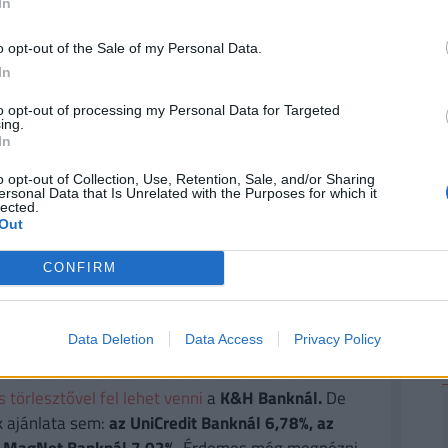
In
szabad felhasználniuk, és a
2
rség ivóvízellátását sem.
o opt-out of the Sale of my Personal Data.
In
to opt-out of processing my Personal Data for Targeted
ing.
In
n lévő, felújításra szoruló Zámolyi- és Pátkai-
 korszerűsítése, a kotrás, azaz a lerakódott
o opt-out of Collection, Use, Retention, Sale, and/or Sharing
ersonal Data that Is Unrelated with the Purposes for which it
 halászati és horgászati tevékenységek szigorú
lected.
Out
adékosabb időszakokban összegyűlt vizet
CONFIRM
ÉNZED? VAN OLCSÓ MEGOLDÁS!
Data Deletion
Data Access
Privacy Policy
a
30 000 000 forintot 20 éves futamidőre már
törlesztővel fel lehet venni
a
K&H Banknál.
De
k ajánlata sem:
az UniCredit Banknál 6,78%, az