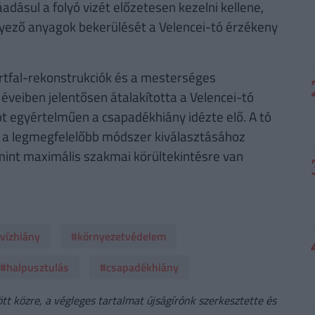
dásul a folyó vizét előzetesen kezelni kellene,
nnyező anyagok bekerülését a Velencei-tó érzékeny
rtfal-rekonstrukciók és a mesterséges
éveiben jelentősen átalakította a Velencei-tó
tot egyértelműen a csapadékhiány idézte elő. A tó
 a legmegfelelőbb módszer kiválasztásához
amint maximális szakmai körültekintésre van
vízhiány
#környezetvédelem
#halpusztulás
#csapadékhiány
t közre, a végleges tartalmat újságírónk szerkesztette és