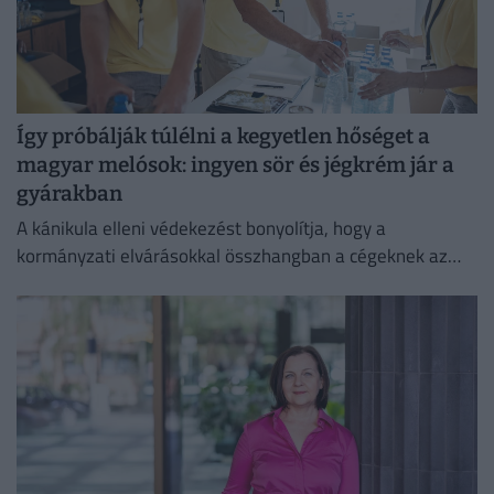
Így próbálják túlélni a kegyetlen hőséget a
magyar melósok: ingyen sör és jégkrém jár a
gyárakban
A kánikula elleni védekezést bonyolítja, hogy a
kormányzati elvárásokkal összhangban a cégeknek az
energiafogyasztásukat is mérsékelniük kell.