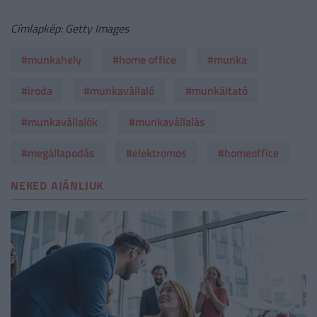
Címlapkép: Getty Images
#munkahely
#home office
#munka
#iroda
#munkavállaló
#munkáltató
#munkavállalók
#munkavállalás
#megállapodás
#elektromos
#homeoffice
NEKED AJÁNLJUK