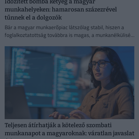
Időzített bomba ketyeg a magyar
munkahelyeken: hamarosan százezrével
tűnnek el a dolgozók
Bár a magyar munkaerőpiac látszólag stabil, hiszen a
foglalkoztatottság továbbra is magas, a munkanélküliség
pedig nem emelkedik drámai mértékben.
Teljesen átírhatják a kötelező szombati
munkanapot a magyaroknak: váratlan javaslat