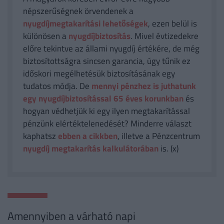
népszerűségnek örvendenek a
nyugdíjmegtakarítási lehetőségek
, ezen belül is
különösen a
nyugdíjbiztosítás
. Mivel évtizedekre
előre tekintve az állami nyugdíj értékére, de még
biztosítottságra sincsen garancia, úgy tűnik ez
időskori megélhetésük biztosításának egy
tudatos módja. De
mennyi pénzhez is juthatunk
egy nyugdíjbiztosítással 65 éves korunkban
és
hogyan védhetjük ki egy ilyen megtakarítással
pénzünk elértéktelenedését? Minderre választ
kaphatsz
ebben a cikkben
, illetve a Pénzcentrum
nyugdíj megtakarítás kalkulátorában
is. (x)
Amennyiben a várható napi