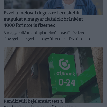
Ezzel a melóval degeszre kereshetik
magukat a magyar fiatalok: óránként
4000 forintot is fizetnek
A magyar diákmunkapiac elmúlt másfél évtizede
lényegében egyetlen nagy átrendeződés története.
Rendkívüli bejelentést tett a