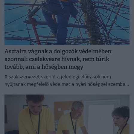
Asztalra vágnak a dolgozók védelmében:
azonnali cselekvésre hívnak, nem tűrik
tovább, ami a hőségben megy
A szakszervezet szerint a jelenlegi előírások nem
nyújtanak megfelelő védelmet a nyári hőséggel szemben,
ezért aláírásgyűjtést indítottak a dolgozók egészségének
védelmében.