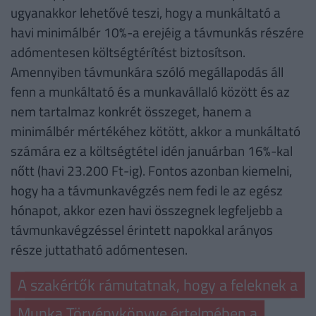
ugyanakkor lehetővé teszi, hogy a munkáltató a
havi minimálbér 10%-a erejéig a távmunkás részére
adómentesen költségtérítést biztosítson.
Amennyiben távmunkára szóló megállapodás áll
fenn a munkáltató és a munkavállaló között és az
nem tartalmaz konkrét összeget, hanem a
minimálbér mértékéhez kötött, akkor a munkáltató
számára ez a költségtétel idén januárban 16%-kal
nőtt (havi 23.200 Ft-ig). Fontos azonban kiemelni,
hogy ha a távmunkavégzés nem fedi le az egész
hónapot, akkor ezen havi összegnek legfeljebb a
távmunkavégzéssel érintett napokkal arányos
része juttatható adómentesen.
A szakértők rámutatnak, hogy a feleknek a
Munka Törvénykönyve értelmében a