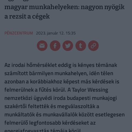
magyar munkahelyeken: nagyon nyögik
a rezsit a cégek
PÉNZCENTRUM
2023. január 12. 15:35
Az irodai hőmérséklet eddig is kényes témának
számított bármilyen munkahelyen, idén télen
azonban a korábbiakhoz képest más kérdések is
felmerülnek a fűtés körül. A Taylor Wessing
nemzetközi ügyvédi iroda budapesti munkajogi
szakértői feltették és megválaszolták a
munkáltatók és munkavállalók között esetlegesen
felmerülő legfontosabb kérdéseket az
energiafogyasztás témája körül.