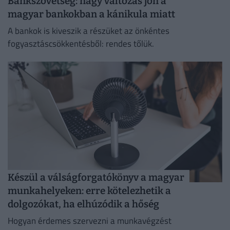
Bankszövetség: nagy változás jön a
magyar bankokban a kánikula miatt
A bankok is kiveszik a részüket az önkéntes
fogyasztáscsökkentésből: rendes tőlük.
Készül a válságforgatókönyv a magyar
munkahelyeken: erre kötelezhetik a
dolgozókat, ha elhúzódik a hőség
Hogyan érdemes szervezni a munkavégzést