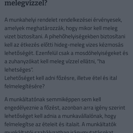
melegvízzel?
A munkahelyi rendelet rendelkezései érvényesek,
amelyek meghatározzák, hogy mikor kell meleg
vizet biztosítani. A pihehőhelyiségekben biztosítani
kell az étkezés előtti hideg-meleg vizes kézmosás
lehetőségét. Ezenfelül csak a mosdóhelyiségeket és
a zuhanyzókat kell meleg vízzel ellátni, "ha
lehetséges".
Lehetőséget kell adni főzésre, illetve étel és ital
felmelegítésére?
A munkáltatónak semmiképpen sem kell
engedélyeznie a főzést, azonban arra igény szerint
lehetőséget kell adnia a munkavállalónak, hogy
felmelegítse az ételeit és italait. A munkáltatók
munkáltatói szabályzatban iránymutatásokat