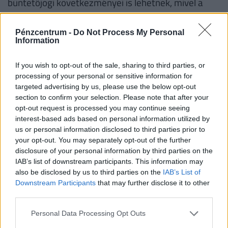
büntetőjogi következményei is lehetnek, mivel a
villamosenergia jogtalan felhasználása akár lopás
bűncselekményét is megvalósíthatja.
Pénzcentrum -
Do Not Process My Personal
Information
Bár egy mobiltelefon feltöltése még a létező
legmagasabb aktuális piaci áramár mellett is
If you wish to opt-out of the sale, sharing to third parties, or
processing of your personal or sensitive information for
minimális költséggel jár, nagyobb eszközök, például
targeted advertising by us, please use the below opt-out
elektromos járművek töltésének költségvonzata
section to confirm your selection. Please note that after your
havi szinten jelentős összeget tehet ki, amely okán
opt-out request is processed you may continue seeing
interest-based ads based on personal information utilized by
célszerű megállapodni a munkavállalóval ezen
us or personal information disclosed to third parties prior to
járművek töltéséről. Ez a megállapodás
your opt-out. You may separately opt-out of the further
vonatkozhat akár egy, a havi fizetésből levonható
disclosure of your personal information by third parties on the
IAB’s list of downstream participants. This information may
átalány energiaköltséghozzájárulásra is. Ennek
also be disclosed by us to third parties on the
IAB’s List of
célja, hogy fedezze a munkavállaló által a
Downstream Participants
that may further disclose it to other
magánhasználatú elektromos eszközök vagy e-
third parties.
járművek bizonyos szint feletti használata során
Personal Data Processing Opt Outs
felmerülő költségeket.