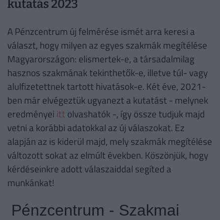
kutatás 2023
A Pénzcentrum új felmérése ismét arra keresi a
választ, hogy milyen az egyes szakmák megítélése
Magyarországon: elismertek-e, a társadalmilag
hasznos szakmának tekinthetők-e, illetve túl- vagy
alulfizetettnek tartott hivatások-e. Két éve, 2021-
ben már elvégeztük ugyanezt a kutatást - melynek
eredményei
itt
olvashatók -, így össze tudjuk majd
vetni a korábbi adatokkal az új válaszokat. Ez
alapján az is kiderül majd, mely szakmák megítélése
változott sokat az elmúlt években. Köszönjük, hogy
kérdéseinkre adott válaszaiddal segíted a
munkánkat!