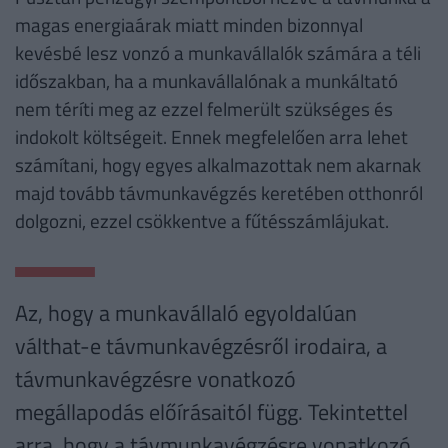
magas energiaárak miatt minden bizonnyal
kevésbé lesz vonzó a munkavállalók számára a téli
időszakban, ha a munkavállalónak a munkáltató
nem téríti meg az ezzel felmerült szükséges és
indokolt költségeit. Ennek megfelelően arra lehet
számítani, hogy egyes alkalmazottak nem akarnak
majd tovább távmunkavégzés keretében otthonról
dolgozni, ezzel csökkentve a fűtésszámlájukat.
Az, hogy a munkavállaló egyoldalúan
válthat-e távmunkavégzésről irodaira, a
távmunkavégzésre vonatkozó
megállapodás előírásaitól függ. Tekintettel
arra, hogy a távmunkavégzésre vonatkozó