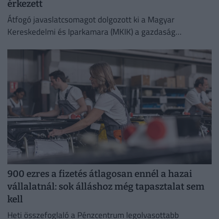
érkezett
Átfogó javaslatcsomagot dolgozott ki a Magyar
Kereskedelmi és Iparkamara (MKIK) a gazdaság
működőképességének megőrzése és az energiaválság
kezelése érdekében.
900 ezres a fizetés átlagosan ennél a hazai
vállalatnál: sok álláshoz még tapasztalat sem
kell
Heti összefoglaló a Pénzcentrum legolvasottabb