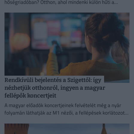
hőségriadóban? Otthon, ahol mindenki külön hűti a
lakását, vagy egy korszerű, energiahatékony
irodaházban, ahol a hűtés központilag működik.
Rendkívüli bejelentés a Szigettől: így
nézhetjük otthonról, ingyen a magyar
fellépők koncertjeit
A magyar előadók koncertjeinek felvételét még a nyár
folyamán láthatják az M1 nézői, a fellépések korlátozott
ideig a Médiaklikken is visszanézhetők lesznek.