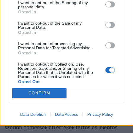
I want to opt-out of the Sharing of my
personal data.
Opted In
Megtagadhatják a munkavállalók a
I want to opt-out of the Sale of my
Personal Data.
munkát, ha a fűtést kikapcsolják?
Opted In
I want to opt-out of processing my
A munkavállalók nem tagadhatják meg a
Personal Data for Targeted Advertising.
Opted In
munkavégzést, ha a munkáltató
energiatakarékossági intézkedések miatt a helyiség
I want to opt-out of Collection, Use,
Retention, Sale, and/or Sharing of my
hőmérsékletét a jogszabályban előírt minimális
Personal Data that Is Unrelated with the
Purposes for which it was collected.
hőmérsékletre csökkenti és a hőmérséklet nem éri
Opted Out
el azt a szintet, amely a munkavállalók egészségét
CONFIRM
közvetlenül és súlyosan veszélyeztetné.
A munkavállalók csak a munkahelyi
Data Deletion
Data Access
Privacy Policy
egészségvédelmi és biztonsági jogszabályok
szerinti hőmérsékleti értékek tartós és jelentős