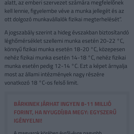
alatt, az emberi szervezet számára megfelelőnek
kell lennie, figyelembe véve a munka jellegét és az
ott dolgozó munkavállalók fizikai megterhelését”.
A jogszabály szerint a hideg évszakban biztosítandó
léghőmérséklet szellemi munka esetén 20-22 °C,
könnyű fizikai munka esetén 18-20 °C, közepesen
nehéz fizikai munka esetén 14-18 °C, nehéz fizikai
munka esetén pedig 12-14 °C. Ezt a képet árnyalja
most az állami intézmények nagy részére
vonatkozó 18 °C-os felső limit.
BÁRKINEK JÁRHAT INGYEN 8-11 MILLIÓ
FORINT, HA NYUGDÍJBA MEGY: EGYSZERŰ
IGÉNYELNI!
A magyarok körében évről-évre nagyobb