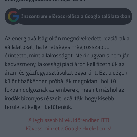
Pénzcentrum előresorolása a Google találatokban
Az energiavállság okán megnövekedett rezsiárak a
vállalatokat, ha lehetséges még rosszabbul
érintette, mint a lakosságot. Nekik ugyanis nem jár
kedvezmény, lakossági piaci áron kell fizetniük az
áram és gázfogyasztásukat egyaránt. Ezt a cégek
különbözőképpen próbálják megoldani: hol 18
fokban dolgoznak az emberek, megint máshol az
irodák bizonyos részeit lezárták, hogy kisebb
területet kelljen befűteniük.
A legfrissebb hírek, időrendben ITT!
Kövess minket a Google Hírek-ben is!