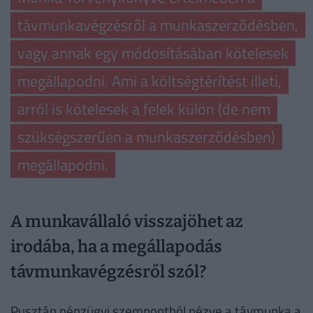
távmunkavégzésről a munkaszerződésben,
vagy annak egy módosításában kötelesek
megállapodni. Ami a költségtérítést illeti,
arról is kötelesek a felek külön (de nem
szükségszerűen a munkaszerződésben)
megállapodni.
A munkavállaló visszajöhet az
irodába, ha a megállapodás
távmunkavégzésről szól?
Pusztán pénzügyi szempontból nézve a távmunka a