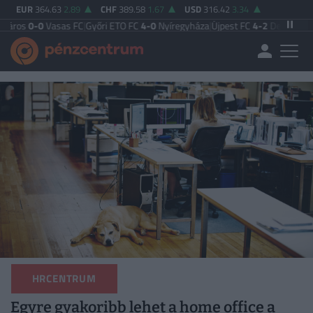
EUR
364.63
2.89
CHF
389.58
1.67
USD
316.42
3.34
Vasas FC
|
Győri ETO FC
4-0
Nyíregyháza
|
Újpest FC
4-2
Debreceni VSC
|
Budap
HRCENTRUM
Egyre gyakoribb lehet a home office a