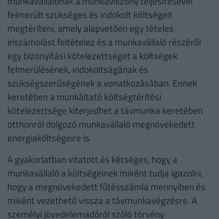
munkavállalónak a munkaviszony teljesítésével
felmerült szükséges és indokolt költségeit
megtéríteni, amely alapvetően egy tételes
elszámolást feltételez és a munkavállaló részéről
egy bizonyítási kötelezettséget a költségek
felmerülésének, indokoltságának és
szükségszerűségének a vonatkozásában. Ennek
keretében a munkáltató költségtérítési
kötelezettsége kiterjedhet a távmunka keretében
otthonról dolgozó munkavállaló megnövekedett
energiaköltségeire is.
A gyakorlatban vitatott és kétséges, hogy a
munkavállaló a költségeinek miként tudja igazolni,
hogy a megnövekedett fűtésszámla mennyiben és
miként vezethető vissza a távmunkavégzésre. A
személyi jövedelemadóról szóló törvény