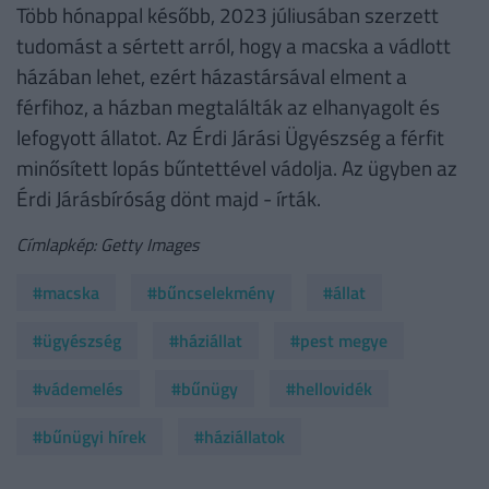
Több hónappal később, 2023 júliusában szerzett
tudomást a sértett arról, hogy a macska a vádlott
házában lehet, ezért házastársával elment a
férfihoz, a házban megtalálták az elhanyagolt és
lefogyott állatot. Az Érdi Járási Ügyészség a férfit
minősített lopás bűntettével vádolja. Az ügyben az
Érdi Járásbíróság dönt majd - írták.
Címlapkép: Getty Images
#macska
#bűncselekmény
#állat
#ügyészség
#háziállat
#pest megye
#vádemelés
#bűnügy
#hellovidék
#bűnügyi hírek
#háziállatok