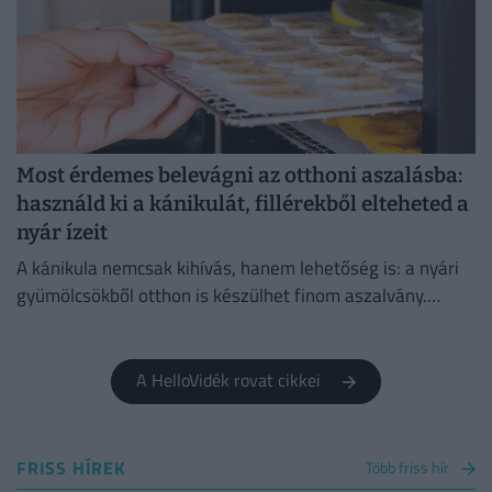
Most érdemes belevágni az otthoni aszalásba:
használd ki a kánikulát, fillérekből elteheted a
nyár ízeit
A kánikula nemcsak kihívás, hanem lehetőség is: a nyári
gyümölcsökből otthon is készülhet finom aszalvány.
Mutatjuk az eszközöket, árakat és tippeket.
A HelloVidék rovat cikkei
FRISS HÍREK
Több friss hír