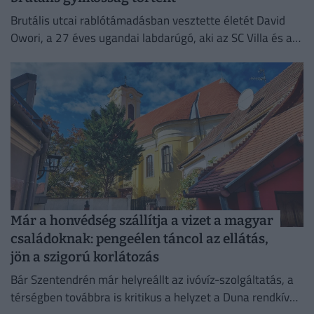
Brutális utcai rablótámadásban vesztette életét David
Owori, a 27 éves ugandai labdarúgó, aki az SC Villa és a
nemzeti válogatott meghatározó játékosa volt.
Már a honvédség szállítja a vizet a magyar
családoknak: pengeélen táncol az ellátás,
jön a szigorú korlátozás
Bár Szentendrén már helyreállt az ivóvíz-szolgáltatás, a
térségben továbbra is kritikus a helyzet a Duna rendkívül