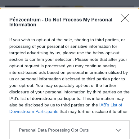
függetlenül annyi háziasszony esküszik a saját
módszerére.
Pénzcentrum -
Do Not Process My Personal
Information
If you wish to opt-out of the sale, sharing to third parties, or
processing of your personal or sensitive information for
targeted advertising by us, please use the below opt-out
section to confirm your selection. Please note that after your
opt-out request is processed you may continue seeing
interest-based ads based on personal information utilized by
us or personal information disclosed to third parties prior to
Felejtsd el a naftalint: működik az egyszerű
your opt-out. You may separately opt-out of the further
házi trükk, amivel kiirthatod a lakásból a
disclosure of your personal information by third parties on the
IAB’s list of downstream participants. This information may
molylepkét
also be disclosed by us to third parties on the
IAB’s List of
Itt az őrült kánikula, csukod az ajtót-ablakot, mégis
Downstream Participants
that may further disclose it to other
folyton repked valami? Lehet, hogy molylepkék
third parties.
szaporodtak el – de melyikkel van dolgunk, és hogyan
Personal Data Processing Opt Outs
szabadulhatsz meg...