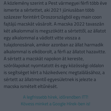
A közlemény szerint a Pest vármegyei férfi több éve
ismerte a sértettet, aki 2021 júniusában több
százezer forintért Oroszországból egy main coon
fajtájú macskát vásárolt. A macska 2022 tavaszán
két alkalommal is megszökött a sértettől, az állatot
egy alkalommal a vádlott vitte vissza a
tulajdonosának, amikor azonban az állat harmadik
alkalommal is elkóborolt, a férfi az állatot hazavitte.
A sértett a macskát napokon át kereste,
szórólapokat nyomtatott és egy közösségi oldalon
is segítséget kért a házikedvenc megtalálásához, a
sértett az állatmentő egyesületnek is jelezte a
macska ismételt eltűnését.
A legfrissebb hírek, időrendben ITT!
Kövess minket a Google Hírek-ben is!