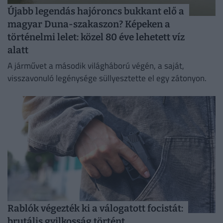
Újabb legendás hajóroncs bukkant elő a
magyar Duna-szakaszon? Képeken a
történelmi lelet: közel 80 éve lehetett víz
alatt
A járművet a második világháború végén, a saját,
visszavonuló legénysége süllyesztette el egy zátonyon.
Rablók végezték ki a válogatott focistát:
brutális gyilkosság történt