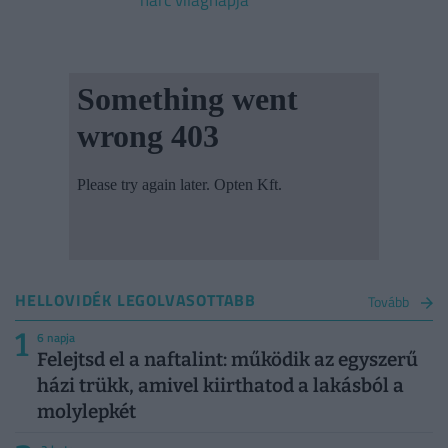
harc világnapja
HELLOVIDÉK LEGOLVASOTTABB
Tovább
1
6 napja
Felejtsd el a naftalint: működik az egyszerű
házi trükk, amivel kiirthatod a lakásból a
molylepkét