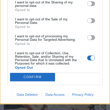
I want to opt-out of the Sharing of my
personal data.
Opted In
I want to opt-out of the Sale of my
Personal Data.
Opted In
I want to opt-out of processing my
Personal Data for Targeted Advertising.
Opted In
I want to opt-out of Collection, Use,
Rendkívüli közleményt adott ki a vízmű: ezen a
Retention, Sale, and/or Sharing of my
Personal Data that Is Unrelated with the
14 településen a legszigorúbb vízkorlátozást
Purposes for which it was collected.
vezették be
Opted Out
A rekordalacsony Duna-vízállás miatt 14 településen
CONFIRM
harmadfokú vízkorlátozást rendeltek el.
Data Deletion
Data Access
Privacy Policy