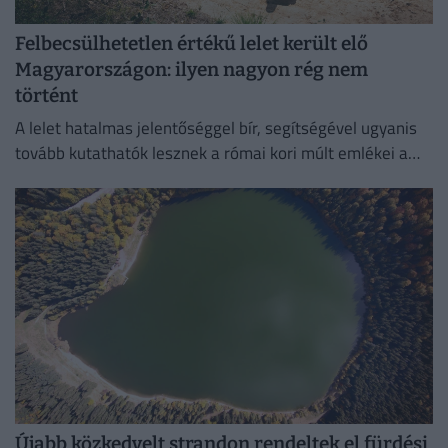
Felbecsülhetetlen értékű lelet került elő
Magyarországon: ilyen nagyon rég nem
történt
A lelet hatalmas jelentőséggel bír, segítségével ugyanis
tovább kutathatók lesznek a római kori múlt emlékei a
környéken.
Újabb közkedvelt strandon rendeltek el fürdési