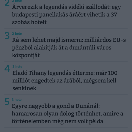
2
2 hete
Árverezik a legendás vidéki szállodát: egy
budapesti panellakás áráért vihetik a 37
szobás hotelt
3
2 hete
Rá sem lehet majd ismerni: milliárdos EU-s
pénzből alakítják át a dunántúli város
központját
4
3 hete
Eladó Tihany legendás étterme: már 100
milliót engedtek az árából, mégsem kell
senkinek
5
3 hete
Egyre nagyobb a gond a Dunánál:
hamarosan olyan dolog történhet, amire a
történelemben még nem volt példa