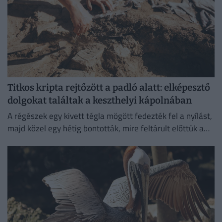
Titkos kripta rejtőzött a padló alatt: elképesztő
dolgokat találtak a keszthelyi kápolnában
A régészek egy kivett tégla mögött fedezték fel a nyílást,
majd közel egy hétig bontották, mire feltárult előttük a
különös temetkezési hely.