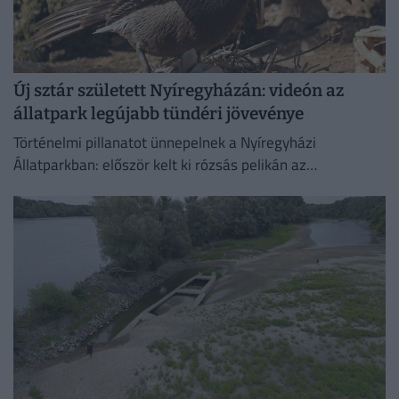
Új sztár született Nyíregyházán: videón az
állatpark legújabb tündéri jövevénye
Történelmi pillanatot ünnepelnek a Nyíregyházi
Állatparkban: először kelt ki rózsás pelikán az
intézményben. A július 4-én született fiókát mindkét
szülő gondosan neveli, a kicsi pedig...