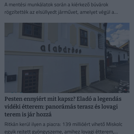
A mentési munkálatok során a kiérkező búvárok
rögzítették az elsüllyedt járművet, amelyet végül a
műszaki mentő csörlőjének segítségével vontattak ki a
partra.
Pesten ennyiért mit kapsz? Eladó a legendás
vidéki étterem: panorámás terasz és lovagi
terem is jár hozzá
Ritkán kerül ilyen a piacra: 139 millióért vihető Miskolc
egyik rejtett gyöngyszeme, amihez lovagi étterem,