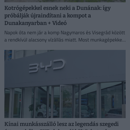
Kotrógépekkel esnek neki a Dunának: így
próbálják újraindítani a kompot a
Dunakanyarban + Videó
Napok óta nem jár a komp Nagymaros és Visegrád között
a rendkívül alacsony vízállás miatt. Most munkagépekkel
mélyítik a medret a kompkikötőnél, hogy ismét
biztonságosan...
Kínai munkásszálló lesz az legendás szegedi