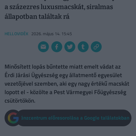
a százezres luxusmacskát, siralmas
állapotban találtak rá
HELLOVIDÉK
2026. május 14. 15:45
Minősített lopás bűntette miatt emelt vádat az
Érdi Járási Ügyészség egy állatmentő egyesület
vezetőjével szemben, aki egy nagy értékű macskát
lopott el - közölte a Pest Vármegyei Főügyészség
csütörtökön.
Pénzcentrum előresorolása a Google találatokban