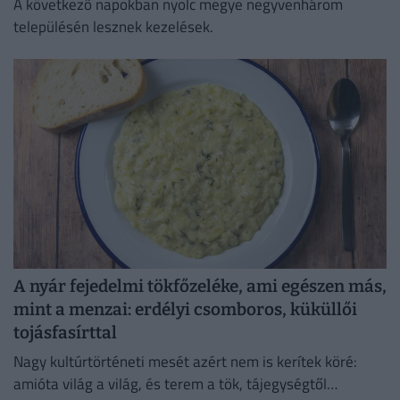
A következő napokban nyolc megye negyvenhárom
településén lesznek kezelések.
A nyár fejedelmi tökfőzeléke, ami egészen más,
mint a menzai: erdélyi csomboros, küküllői
tojásfasírttal
Nagy kultúrtörténeti mesét azért nem is kerítek köré:
amióta világ a világ, és terem a tök, tájegységtől