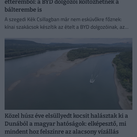
étteremből: a BYD dolgozói költözhetnek a
bálterembe is
A szegedi Kék Csillagban már nem esküvőkre főznek:
kínai szakácsok készítik az ételt a BYD dolgozóinak, az
egykori bálteremből és más helyiségekből pedig
munkásszállás lehet.
Közel húsz éve elsüllyedt kocsit halásztak ki a
Dunából a magyar hatóságok: elképesztő, mi
mindent hoz felszínre az alacsony vízállás