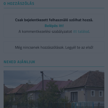
0 HOZZÁSZÓLÁS
Csak bejelentkezett felhasználó szólhat hozzá.
Belépés itt!
A kommentkezelési szabályzatot
itt találod
.
Még nincsenek hozzászólások. Legyél te az első!
NEKED AJÁNLJUK