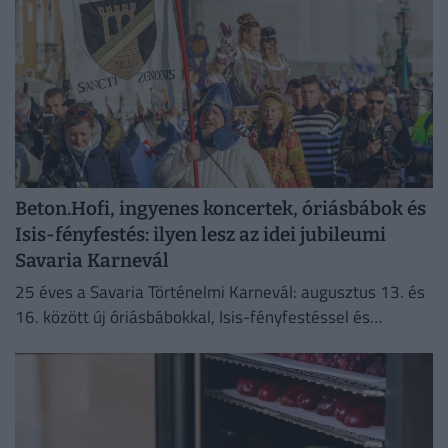
Beton.Hofi, ingyenes koncertek, óriásbábok és
Isis-fényfestés: ilyen lesz az idei jubileumi
Savaria Karnevál
25 éves a Savaria Történelmi Karnevál: augusztus 13. és
16. között új óriásbábokkal, Isis-fényfestéssel és
izgalmas programokkal népesül be Szombathely
belvárosa.