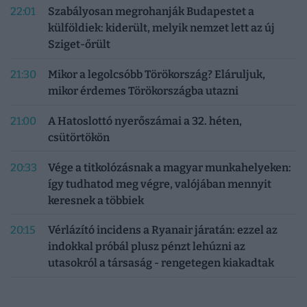
22:01
Szabályosan megrohanják Budapestet a
külföldiek: kiderült, melyik nemzet lett az új
Sziget-őrült
21:30
Mikor a legolcsóbb Törökország? Eláruljuk,
mikor érdemes Törökországba utazni
21:00
A Hatoslottó nyerőszámai a 32. héten,
csütörtökön
20:33
Vége a titkolózásnak a magyar munkahelyeken:
így tudhatod meg végre, valójában mennyit
keresnek a többiek
20:15
Vérlázító incidens a Ryanair járatán: ezzel az
indokkal próbál plusz pénzt lehúzni az
utasokról a társaság - rengetegen kiakadtak