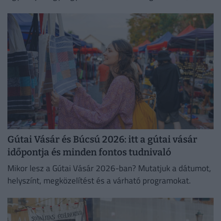
titokzatos pince és városi panoráma is jár.
Gútai Vásár és Búcsú 2026: itt a gútai vásár
időpontja és minden fontos tudnivaló
Mikor lesz a Gútai Vásár 2026-ban? Mutatjuk a dátumot,
helyszínt, megközelítést és a várható programokat.